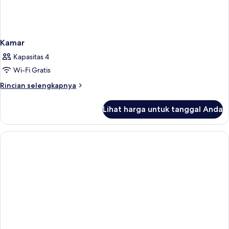
Kamar
Kapasitas 4
Wi-Fi Gratis
Rincian
Rincian selengkapnya
lebih
lanjut
Lihat harga untuk tanggal Anda
untuk
Kamar