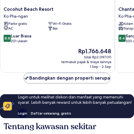
Cocohut
Chantar
Cocohut Beach Resort
Chanta
Beach
Resort
Ko Pha-ngan
Ko Pha-
Resort
Ko
Parkir gratis
Wi-Fi Gratis
Kolam
Ko
Pha-
AC
Bar
Transp
Pha-
ngan
ngan
8.8
8.4
Luar Biasa
San
8,8
8,4
dari
dari
201 ulasan
333 
10,
10,
Harga
Rp1.766.648
Luar
Sangat
sekarang
Biasa,
Baik,
total Rp2.097.011
Rp1.766.648
termasuk pajak & biaya lainnya
201
333
1 Sep - 2 Sep
ulasan
ulasan
Bandingkan dengan properti serupa
Login untuk melihat diskon dan manfaat yang memenuhi
syarat. Lebih banyak reward untuk lebih banyak petualangan!
Login
Daftar sekarang, gratis
Tentang kawasan sekitar