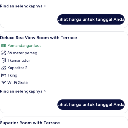
Room
Rincian
Rincian selengkapnya
with
lebih
Terrace
lanjut
Lihat harga untuk tanggal Anda
untuk
Deluxe
Pool
Lihat
Minibar, brankas, tirai kedap cahaya, 
5
View
Deluxe Sea View Room with Terrace
semua
Room
Pemandangan laut
with
foto
Terrace
36 meter persegi
untuk
Deluxe
1 kamar tidur
Sea
Kapasitas 2
View
1 king
Room
Wi-Fi Gratis
with
Rincian
Rincian selengkapnya
Terrace
lebih
lanjut
Lihat harga untuk tanggal Anda
untuk
Deluxe
Sea
Lihat
Minibar, brankas, tirai kedap cahaya, 
5
View
Superior Room with Terrace
semua
Room