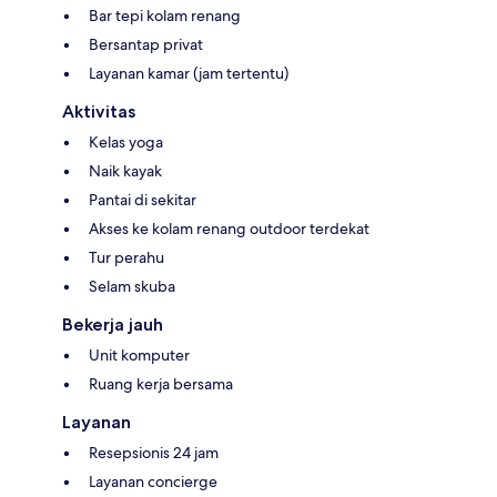
Bar tepi kolam renang
Bersantap privat
Layanan kamar (jam tertentu)
Aktivitas
Kelas yoga
Naik kayak
Pantai di sekitar
Akses ke kolam renang outdoor terdekat
Tur perahu
Selam skuba
Bekerja jauh
Unit komputer
Ruang kerja bersama
Layanan
Resepsionis 24 jam
Layanan concierge