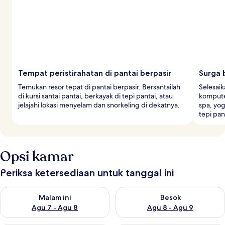
Tempat peristirahatan di pantai berpasir
Surga 
Temukan resor tepat di pantai berpasir. Bersantailah
Selesaik
di kursi santai pantai, berkayak di tepi pantai, atau
komputer
jelajahi lokasi menyelam dan snorkeling di dekatnya.
spa, yog
tepi pant
Opsi kamar
Periksa ketersediaan untuk tanggal ini
Periksa ketersediaan untuk malam ini Agu 7 - Agu 8
Periksa ketersediaan untuk be
Malam ini
Besok
Agu 7 - Agu 8
Agu 8 - Agu 9