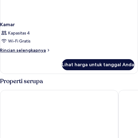
Kamar
Kapasitas 4
Wi-Fi Gratis
Rincian
Rincian selengkapnya
lebih
lanjut
Lihat harga untuk tanggal Anda
untuk
Kamar
Properti serupa
Cocohut Beach Resort
Chantara