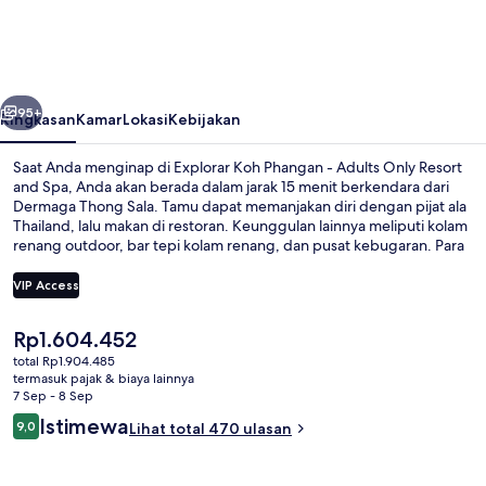
Phangan
-
Adults
belumnya
Berikutnya
Only
95+
Ringkasan
Kamar
Lokasi
Kebijakan
Resort
Saat Anda menginap di Explorar Koh Phangan - Adults Only Resort
and
and Spa, Anda akan berada dalam jarak 15 menit berkendara dari
Dermaga Thong Sala. Tamu dapat memanjakan diri dengan pijat ala
Spa
Thailand, lalu makan di restoran. Keunggulan lainnya meliputi kolam
renang outdoor, bar tepi kolam renang, dan pusat kebugaran. Para
traveler menyukai staf.
VIP Access
Harga
Rp1.604.452
Kolam renang outdoor, dengan payun
saat
total Rp1.904.485
ini
termasuk pajak & biaya lainnya
Rp1.604.452
7 Sep - 8 Sep
Ulasan
Istimewa
9,0
Lihat total 470 ulasan
9,0 dari 10