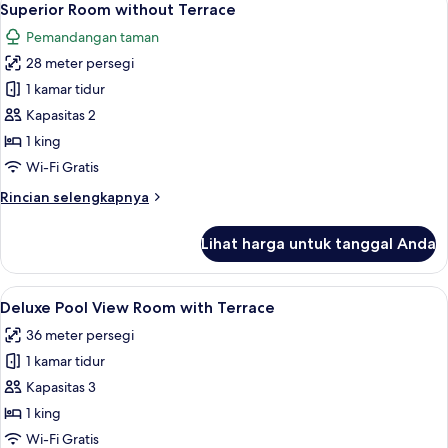
5
with
Superior Room without Terrace
semua
Terrace
Pemandangan taman
foto
28 meter persegi
untuk
Superior
1 kamar tidur
Room
Kapasitas 2
without
1 king
Terrace
Wi-Fi Gratis
Rincian
Rincian selengkapnya
lebih
lanjut
Lihat harga untuk tanggal Anda
untuk
Superior
Room
Lihat
Deluxe Pool View Room with Terrace | M
5
without
Deluxe Pool View Room with Terrace
semua
Terrace
36 meter persegi
foto
1 kamar tidur
untuk
Deluxe
Kapasitas 3
Pool
1 king
View
Wi-Fi Gratis