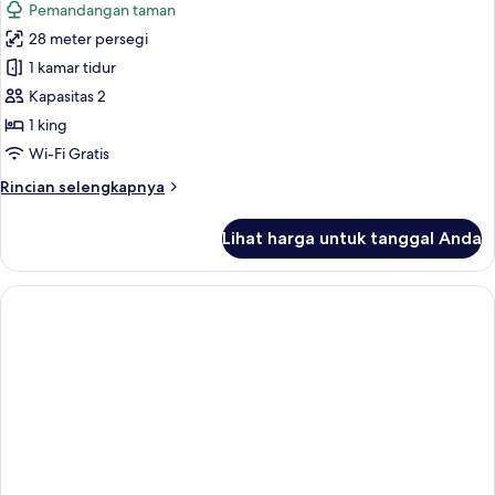
Pemandangan taman
with
foto
Terrace
28 meter persegi
untuk
Superior
1 kamar tidur
Room
Kapasitas 2
with
1 king
Terrace
Wi-Fi Gratis
Rincian
Rincian selengkapnya
lebih
lanjut
Lihat harga untuk tanggal Anda
untuk
Superior
Room
with
Terrace