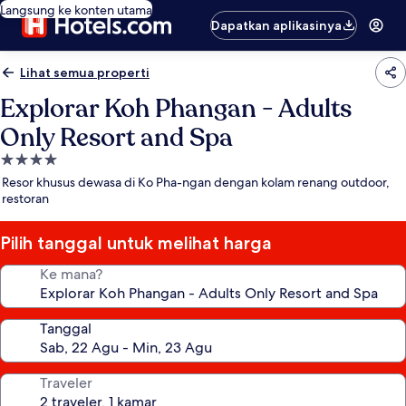
Langsung ke konten utama
Dapatkan aplikasinya
Lihat semua properti
Explorar Koh Phangan - Adults
Only Resort and Spa
Properti
bintang
Resor khusus dewasa di Ko Pha-ngan dengan kolam renang outdoor,
4.0
restoran
Pilih tanggal untuk melihat harga
Ke mana?
Tanggal
Traveler