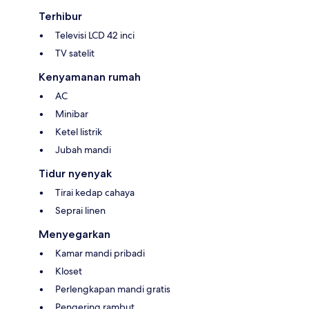
Terhibur
Televisi LCD 42 inci
TV satelit
Kenyamanan rumah
AC
Minibar
Ketel listrik
Jubah mandi
Tidur nyenyak
Tirai kedap cahaya
Seprai linen
Menyegarkan
Kamar mandi pribadi
Kloset
Perlengkapan mandi gratis
Pengering rambut