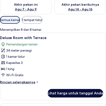
Periksa ketersediaan untuk akhir pekan ini Agu 7 - Agu 9
Periksa ketersediaan untuk ak
Akhir pekan ini
Akhir pekan berikutnya
Agu 7 - Agu 9
Agu 14 - Agu 16
Filter
Semua kamar
1 tempat tidur
tersedia
untuk
Menampilkan 8 dari 8 kamar
kamar
Lihat
Deluxe Room with Terrace | Minibar, br
5
Deluxe Room with Terrace
semua
Pemandangan taman
foto
34 meter persegi
untuk
Deluxe
1 kamar tidur
Room
Kapasitas 3
with
1 king
Terrace
Wi-Fi Gratis
Rincian
Rincian selengkapnya
lebih
lanjut
Lihat harga untuk tanggal Anda
untuk
Deluxe
Room
Lihat
Superior Room without Terrace | Miniba