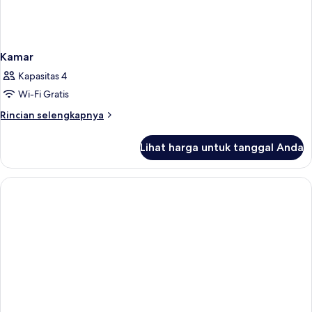
Kamar
Kapasitas 4
Wi-Fi Gratis
Rincian
Rincian selengkapnya
lebih
lanjut
Lihat harga untuk tanggal Anda
untuk
Kamar