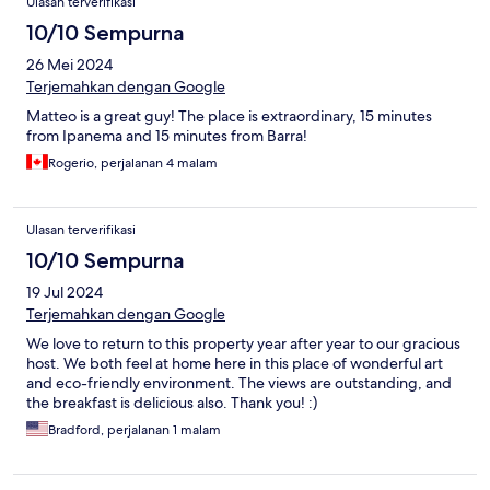
Ulasan terverifikasi
10/10 Sempurna
26 Mei 2024
Terjemahkan dengan Google
Matteo is a great guy! The place is extraordinary, 15 minutes
from Ipanema and 15 minutes from Barra!
Rogerio, perjalanan 4 malam
Ulasan terverifikasi
10/10 Sempurna
19 Jul 2024
Terjemahkan dengan Google
We love to return to this property year after year to our gracious
host. We both feel at home here in this place of wonderful art
and eco-friendly environment. The views are outstanding, and
the breakfast is delicious also. Thank you! :)
Bradford, perjalanan 1 malam