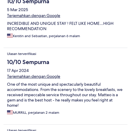
10/10 Sempurna
5 Mar 2025
Terjemahkan dengan Google
INCREDIBLE AND UNIQUE STAY ! FELT LIKE HOME…HIGH
RECOMMENDATION
Kerstin and Sebastian, perjalanan 6 malam
Ulasan terverifikasi
10/10 Sempurna
17 Apr 2024
Terjemahkan dengan Google
One of the most unique and spectacularly beautiful
accommodations. From the scenery to the lovely breakfasts, we
received impeccable service throughout our stay. Matteo is a
gem and is the best host - he really makes you feel right at
home!
MURRILL, perjalanan 2 malam
Ulasan terverifikasi