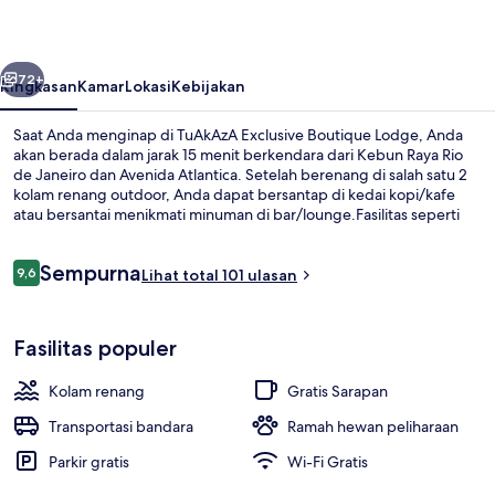
Lodge
belumnya
Berikutnya
72+
Ringkasan
Kamar
Lokasi
Kebijakan
Saat Anda menginap di TuAkAzA Exclusive Boutique Lodge, Anda
akan berada dalam jarak 15 menit berkendara dari Kebun Raya Rio
de Janeiro dan Avenida Atlantica. Setelah berenang di salah satu 2
kolam renang outdoor, Anda dapat bersantap di kedai kopi/kafe
atau bersantai menikmati minuman di bar/lounge.Fasilitas seperti
bar tepi kolam renang, sauna, dan teras adalah daya tarik lain di
pondok butik ini.
Ulasan
Sempurna
9,6
Lihat total 101 ulasan
9,6 dari 10
2 kolam renang outdoor, dengan pay
Fasilitas populer
Kolam renang
Gratis Sarapan
Transportasi bandara
Ramah hewan peliharaan
Parkir gratis
Wi-Fi Gratis