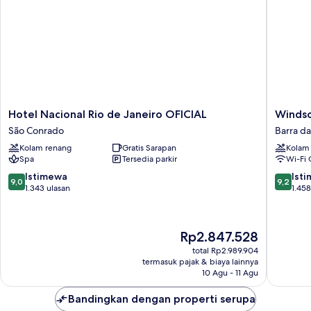
Hotel
Windsor
Hotel Nacional Rio de Janeiro OFICIAL
Windso
Nacional
Oceanic
São Conrado
Barra da
Rio
Barra
Kolam renang
Gratis Sarapan
Kolam
de
da
Spa
Tersedia parkir
Wi-Fi 
Janeiro
Tijuca
OFICIAL
9.0
9.2
Istimewa
Ist
9,0
9,2
São
dari
dari
1.343 ulasan
1.458
Conrado
10,
10,
Istimewa,
Istimew
1.343
1.458
Harga
Rp2.847.528
ulasan
ulasan
sekarang
total Rp2.989.904
Rp2.847.528
termasuk pajak & biaya lainnya
10 Agu - 11 Agu
Bandingkan dengan properti serupa