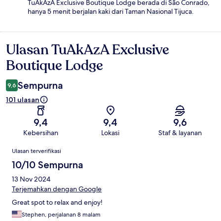
TuAkAzA Exclusive Boutique Lodge berada di São Conrado,
hanya 5 menit berjalan kaki dari Taman Nasional Tijuca.
Ulasan TuAkAzA Exclusive
Ulasan
Boutique Lodge
Sempurna
9,6
101 ulasan
9,4
9,4
9,6
Kebersihan
Lokasi
Staf & layanan
Ulasan
Ulasan terverifikasi
10/10 Sempurna
13 Nov 2024
Terjemahkan dengan Google
Great spot to relax and enjoy!
Stephen, perjalanan 8 malam