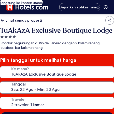
Langsung ke konten utama
Dapatkan aplikasinya
Lihat semua properti
TuAkAzA Exclusive Boutique Lodge
Properti
bintang
Pondok pegunungan di Rio de Janeiro dengan 2 kolam renang
4.0
outdoor, bar kolam renang
Pilih tanggal untuk melihat harga
Ke mana?
Tanggal
Traveler