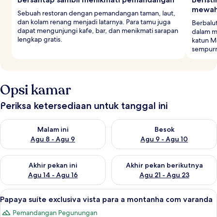
mewa
Sebuah restoran dengan pemandangan taman, laut,
dan kolam renang menjadi latarnya. Para tamu juga
Berbalu
dapat mengunjungi kafe, bar, dan menikmati sarapan
dalam m
lengkap gratis.
katun Me
sempurna
Opsi kamar
Periksa ketersediaan untuk tanggal ini
Periksa ketersediaan untuk malam ini Agu 8 - Agu 9
Periksa ketersediaan untuk be
Malam ini
Besok
Agu 8 - Agu 9
Agu 9 - Agu 10
Periksa ketersediaan untuk akhir pekan ini Agu 14 - Agu 16
Periksa ketersediaan untuk ak
Akhir pekan ini
Akhir pekan berikutnya
Agu 14 - Agu 16
Agu 21 - Agu 23
Lihat
Papaya suíte exclusiva vista para a 
8
Papaya suíte exclusiva vista para a montanha com varanda
semua
Pemandangan Pegunungan
foto