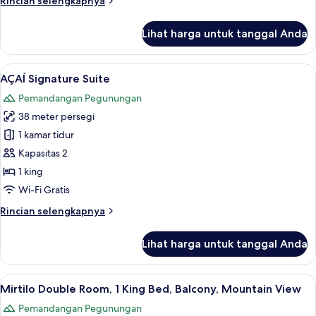
Rincian selengkapnya
Bed,
lebih
Balcony,
lanjut
Lihat harga untuk tanggal Anda
Mountain
untuk
LIMA
View
Double
Lihat
AÇAÍ Signature Suite | Seprai katun M
7
Room,
AÇAÍ Signature Suite
semua
1
Pemandangan Pegunungan
King
foto
Bed,
38 meter persegi
untuk
Balcony,
AÇAÍ
1 kamar tidur
Mountain
Signature
View
Kapasitas 2
Suite
1 king
Wi-Fi Gratis
Rincian
Rincian selengkapnya
lebih
lanjut
Lihat harga untuk tanggal Anda
untuk
AÇAÍ
Signature
Lihat
Mirtilo Double Room, 1 King Bed, Balc
9
Suite
Mirtilo Double Room, 1 King Bed, Balcony, Mountain View
semua
Pemandangan Pegunungan
foto