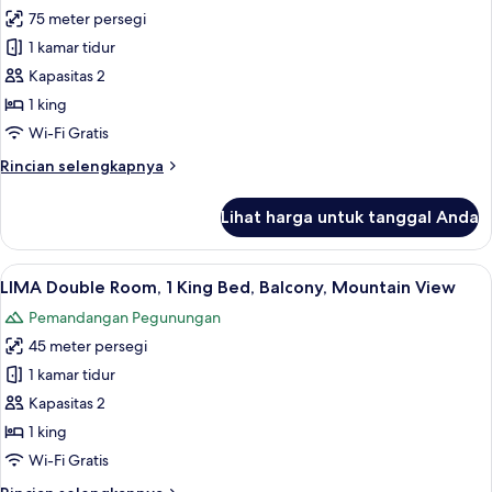
75 meter persegi
untuk
Papaya
1 kamar tidur
suíte
Kapasitas 2
exclusiva
1 king
vista
Wi-Fi Gratis
para
Rincian
Rincian selengkapnya
a
lebih
montanha
lanjut
Lihat harga untuk tanggal Anda
com
untuk
Papaya
varanda
suíte
Lihat
LIMA Double Room, 1 King Bed, Balcony
7
exclusiva
LIMA Double Room, 1 King Bed, Balcony, Mountain View
semua
vista
Pemandangan Pegunungan
para
foto
a
45 meter persegi
untuk
montanha
LIMA
1 kamar tidur
com
Double
varanda
Kapasitas 2
Room,
1 king
1
Wi-Fi Gratis
King
Rincian