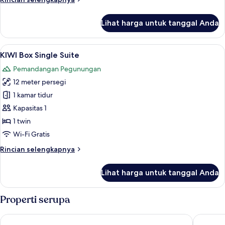
lebih
lanjut
Lihat harga untuk tanggal Anda
untuk
AMORA
Romantic
Lihat
KIWI Box Single Suite | Seprai katun M
7
Suite
KIWI Box Single Suite
semua
Pemandangan Pegunungan
foto
12 meter persegi
untuk
KIWI
1 kamar tidur
Box
Kapasitas 1
Single
1 twin
Suite
Wi-Fi Gratis
Rincian
Rincian selengkapnya
lebih
lanjut
Lihat harga untuk tanggal Anda
untuk
KIWI
Box
Properti serupa
Single
Suite
Hotel Nacional Rio de Janeiro OFICIAL
Windsor