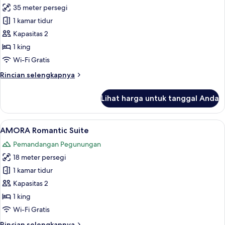
35 meter persegi
untuk
Mirtilo
1 kamar tidur
Double
Kapasitas 2
Room,
1 king
1
Wi-Fi Gratis
King
Rincian
Rincian selengkapnya
Bed,
lebih
Balcony,
lanjut
Lihat harga untuk tanggal Anda
Mountain
untuk
Mirtilo
View
Double
Lihat
AMORA Romantic Suite | Seprai katun 
5
Room,
AMORA Romantic Suite
semua
1
Pemandangan Pegunungan
King
foto
Bed,
18 meter persegi
untuk
Balcony,
AMORA
1 kamar tidur
Mountain
Romantic
View
Kapasitas 2
Suite
1 king
Wi-Fi Gratis
Rincian
Rincian selengkapnya