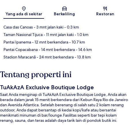
Peta
Yang ada di sekitar
Berkeliling
Restoran
Casa das Canoas
- 3 mnt jalan kaki
- 0.3 km
Taman Nasional Tijuca
- 11 mnt jalan kaki
- 1.0 km
Pantai Ipanema
- 12 mnt berkendara
- 10.7 km
Pantai Copacabana
- 14 mnt berkendara
- 14.6 km
Stadion Maracanã
- 24 mnt berkendara
- 13.8 km
Tentang properti ini
TuAkAzA Exclusive Boutique Lodge
Saat Anda menginap di TuAkAzA Exclusive Boutique Lodge, Anda akan
berada dalam jarak 15 menit berkendara dari Kebun Raya Rio de Janeiro
dan Avenida Atlantica. Setelah berenang di salah satu 2 kolam renang
outdoor, Anda dapat bersantap di kedai kopi/kafe atau bersantai
menikmati minuman di bar/lounge.Fasilitas seperti bar tepi kolam
renang, sauna, dan teras adalah daya tarik lain di pondok butik ini.