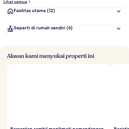
Lihat semua
Fasilitas utama
(12)
Seperti di rumah sendiri
(6)
Alasan kami menyukai properti ini
Bersantap sambil menikmati pemandangan
Berist