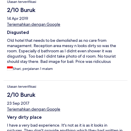
Ulasan terverifikasi
2/10 Buruk
14 Apr 2019
Terjemahkan dengan Google
Disgusted
Old hotel that needs to be demolished as no care from
management. Reception area messy n looks dirty so was the
room. Especially d bathroom as I didnt even shower it was
disgusting. Too bad I didnt take photo of d room. No tourist
should stay there. Bad image for bali. Price was ridiculous
compare to other nicer cleaner hotels.
Shari, perjalanan 1 malam
Ulasan terverifikasi
2/10 Buruk
23 Sep 2017
Terjemahkan dengan Google
Very dirty place
I have a very bad experience. It's not as it is as it looks in
pictures. They don't provide anything which they had written in