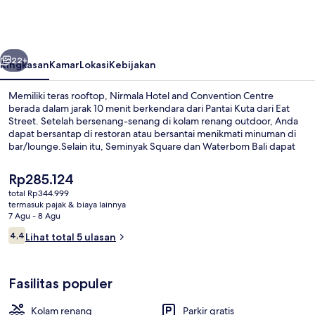
and
Convention
Centre
belumnya
Berikutnya
22+
Ringkasan
Kamar
Lokasi
Kebijakan
Memiliki teras rooftop, Nirmala Hotel and Convention Centre
berada dalam jarak 10 menit berkendara dari Pantai Kuta dari Eat
Street. Setelah bersenang-senang di kolam renang outdoor, Anda
dapat bersantap di restoran atau bersantai menikmati minuman di
bar/lounge.Selain itu, Seminyak Square dan Waterbom Bali dapat
dicapai dengan berkendara singkat.
Harga
Rp285.124
saat
total Rp344.999
ini
termasuk pajak & biaya lainnya
Kolam renang outdoor
Rp285.124
7 Agu - 8 Agu
Ulasan
4,4
Lihat total 5 ulasan
4,4 dari 10
Fasilitas populer
Kolam renang
Parkir gratis