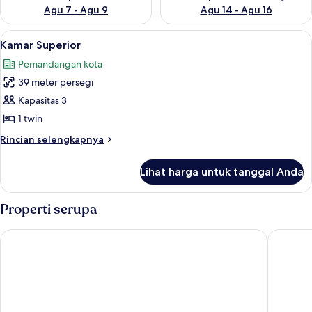
Agu 7 - Agu 9
Agu 14 - Agu 16
Lihat
Kamar Superior | Meja kerja, tirai ke
5
Kamar Superior
semua
Pemandangan kota
foto
39 meter persegi
untuk
Kamar
Kapasitas 3
Superior
1 twin
Rincian
Rincian selengkapnya
lebih
lanjut
Lihat harga untuk tanggal Anda
untuk
Kamar
Superior
Properti serupa
Cove Kanaya
Cove Mat