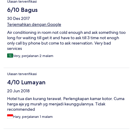
Ulasan terverifikasi
6/10 Bagus
30 Des 2017
Terjemahkan dengan Google
Air conditioning in room not cold enough and ask something too
long for waiting till get it and have to ask till 3 time not enogh
only call by phone but come to ask reservation. Very bad
services
Very, perjalanan 2 malam
Ulasan terverifikasi
4/10 Lumayan
20 Jun 2018
Hotel tua dan kurang terawat. Perlengkapan kamar kotor. Cuma
harga aja yg murah yg menjadi keunggulannya. Tidak
recommended
Hary, perjalanan 1 malam