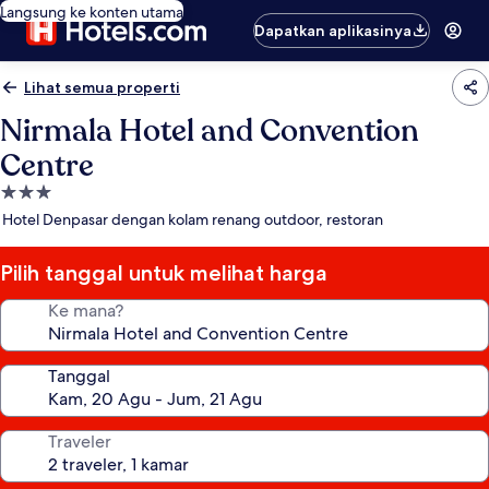
Langsung ke konten utama
Dapatkan aplikasinya
Lihat semua properti
Nirmala Hotel and Convention
Centre
Properti
bintang
Hotel Denpasar dengan kolam renang outdoor, restoran
3.0
Pilih tanggal untuk melihat harga
Ke mana?
Tanggal
Traveler