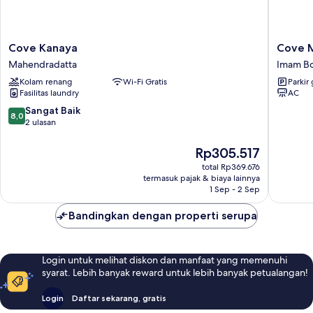
Cove
Cove
Cove Kanaya
Cove M
Kanaya
Matahar
Mahendradatta
Imam Bo
Mahendradatta
Senja
Kolam renang
Wi-Fi Gratis
Parkir 
Imam
Fasilitas laundry
AC
Bonjol
8.0
Sangat Baik
8,0
dari
2 ulasan
10,
Sangat
Harga
Rp305.517
Baik,
sekarang
total Rp369.676
2
Rp305.517
termasuk pajak & biaya lainnya
ulasan
1 Sep - 2 Sep
Bandingkan dengan properti serupa
Login untuk melihat diskon dan manfaat yang memenuhi
syarat. Lebih banyak reward untuk lebih banyak petualangan!
Login
Daftar sekarang, gratis