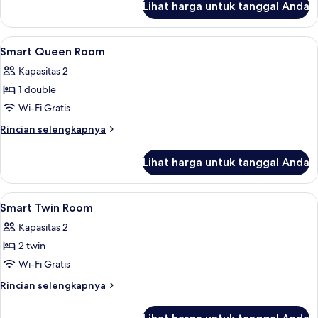
Lihat harga untuk tanggal Anda
untuk
Kamar
Twin
Lihat
Brankas, meja kerja, Wi-Fi gratis, dan s
7
Standar
Smart Queen Room
semua
Kapasitas 2
foto
1 double
untuk
Smart
Wi-Fi Gratis
Queen
Rincian
Rincian selengkapnya
Room
lebih
lanjut
Lihat harga untuk tanggal Anda
untuk
Smart
Queen
Lihat
Brankas, meja kerja, Wi-Fi gratis, dan s
5
Room
Smart Twin Room
semua
Kapasitas 2
foto
2 twin
untuk
Smart
Wi-Fi Gratis
Twin
Rincian
Rincian selengkapnya
Room
lebih
lanjut