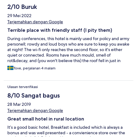
2/10 Buruk
29 Mei 2022
Terjemahkan dengan Google
Terrible place with friendly staff (I pity them)
During conferences, this hotel is mainly used for policy and army
personell; rowdy and loud boys who are sure to keep you awake
at night! The wi-fi only reaches the second floor, so it's either
quiet or connected. Rooms have much mould, smell of
rot&decay, and (you won't believe this) the roof fell in just in
front of the elevator which was blocked. In my room (but not my
Tove, perjalanan 4 malam
daughther's) the AC only worked for around 20 minutes at a
time, then the fuse would go, I would reset it and then have 20
minutes again. The remote for the tv didn't work, but it didn't
Ulasan terverifikasi
matter much, the channels were too blurry to watch. Positive:
Friendly staff (though they couldn't do much about the above)
8/10 Sangat bagus
and a nice pool (though if you are a girl/woman, prepare for
28 Mar 2019
soldiers staring and commenting if you go for a swim).
Terjemahkan dengan Google
Great small hotel in rural location
It’s a good basic hotel, Breakfast is included which is always a
bonus and was well presented - a convienience store over the