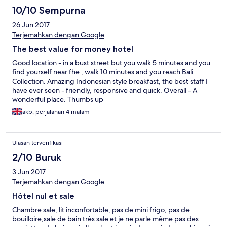
quality.
10/10 Sempurna
26 Jun 2017
Terjemahkan dengan Google
The best value for money hotel
Good location - in a bust street but you walk 5 minutes and you
find yourself near fhe , walk 10 minutes and you reach Bali
Collection. Amazing Indonesian style breakfast, the best staff I
have ever seen - friendly, responsive and quick. Overall - A
wonderful place. Thumbs up
akb, perjalanan 4 malam
Ulasan terverifikasi
2/10 Buruk
3 Jun 2017
Terjemahkan dengan Google
Hôtel nul et sale
Chambre sale, lit inconfortable, pas de mini frigo, pas de
bouilloire,sale de bain très sale et je ne parle même pas des