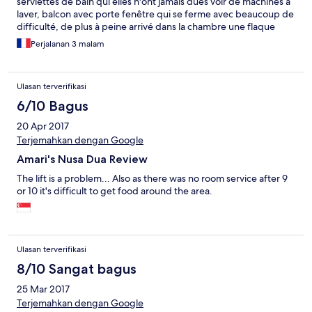
serviettes de bain qui elles n'ont jamais dues voir de machines à
laver, balcon avec porte fenêtre qui se ferme avec beaucoup de
difficulté, de plus à peine arrivé dans la chambre une flaque
d'eau sale parterre qui s'écoulait de la climatisation nous avons
Perjalanan 3 malam
du attendre qu' une personne de l'entretien vienne réparer et
nettoyer, de plus le petit déjeuner est pauvre et sans saveur, les
parties communes n'ont jamais dues voir une serpillière de leurs
Ulasan terverifikasi
vies. Enfin bref à éviter !!!
6/10 Bagus
20 Apr 2017
Terjemahkan dengan Google
Amari's Nusa Dua Review
The lift is a problem... Also as there was no room service after 9
or 10 it's difficult to get food around the area.
Ulasan terverifikasi
8/10 Sangat bagus
25 Mar 2017
Terjemahkan dengan Google