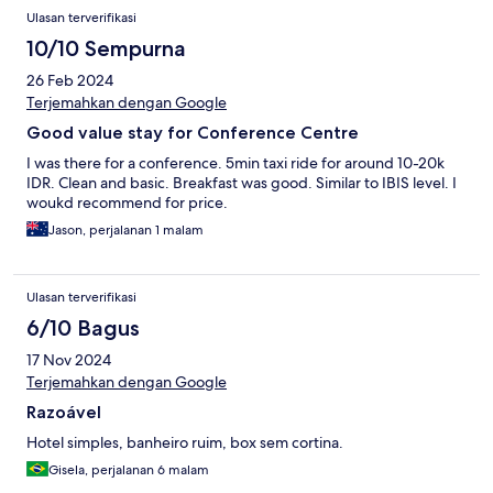
Ulasan
Ulasan terverifikasi
10/10 Sempurna
26 Feb 2024
Terjemahkan dengan Google
Good value stay for Conference Centre
I was there for a conference. 5min taxi ride for around 10-20k
IDR. Clean and basic. Breakfast was good. Similar to IBIS level. I
woukd recommend for price.
Jason, perjalanan 1 malam
Ulasan terverifikasi
6/10 Bagus
17 Nov 2024
Terjemahkan dengan Google
Razoável
Hotel simples, banheiro ruim, box sem cortina.
Gisela, perjalanan 6 malam