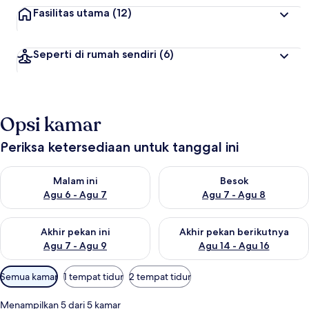
Fasilitas utama
(12)
Seperti di rumah sendiri
(6)
Opsi kamar
Periksa ketersediaan untuk tanggal ini
Periksa ketersediaan untuk malam ini Agu 6 - Agu 7
Periksa ketersediaan untuk be
Malam ini
Besok
Agu 6 - Agu 7
Agu 7 - Agu 8
Periksa ketersediaan untuk akhir pekan ini Agu 7 - Agu 9
Periksa ketersediaan untuk ak
Akhir pekan ini
Akhir pekan berikutnya
Agu 7 - Agu 9
Agu 14 - Agu 16
Filter
Semua kamar
1 tempat tidur
2 tempat tidur
tersedia
untuk
Menampilkan 5 dari 5 kamar