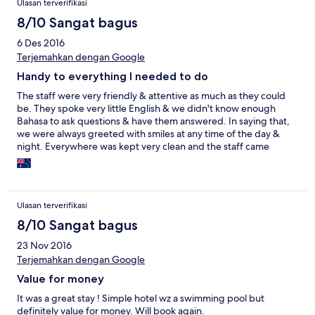
Ulasan terverifikasi
8/10 Sangat bagus
6 Des 2016
Terjemahkan dengan Google
Handy to everything I needed to do
The staff were very friendly & attentive as much as they could
be. They spoke very little English & we didn't know enough
Bahasa to ask questions & have them answered. In saying that,
we were always greeted with smiles at any time of the day &
night. Everywhere was kept very clean and the staff came
across as being very happy to work there which speaks for itself
in how well they all worked. I am looking at returning next year &
would certainly stay there again then.
Ulasan terverifikasi
8/10 Sangat bagus
23 Nov 2016
Terjemahkan dengan Google
Value for money
It was a great stay ! Simple hotel wz a swimming pool but
definitely value for money. Will book again.