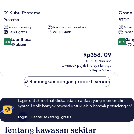
D'
Grand
D' Kubu Pratama
Grand 
Kubu
Whiz
Pratama
BTDC
Pratama
Hotel
Kolam renang
Transportasi bandara
Kolam
Pratama
Nusa
Parkir gratis
Wi-Fi Gratis
Transp
Dua
BTDC
8.6
8.4
Luar Biasa
San
8,6
8,4
dari
dari
49 ulasan
479 
10,
10,
Harga
Rp358.109
Luar
Sangat
sekarang
Biasa,
Baik,
total Rp433.312
Rp358.109
termasuk pajak & biaya lainnya
49
479
5 Sep - 6 Sep
ulasan
ulasan
Bandingkan dengan properti serupa
Login untuk melihat diskon dan manfaat yang memenuhi
syarat. Lebih banyak reward untuk lebih banyak petualangan!
Login
Daftar sekarang, gratis
Tentang kawasan sekitar