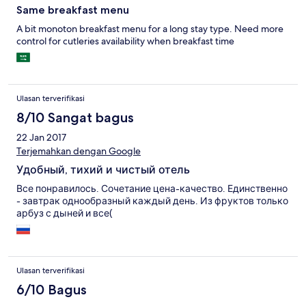
Same breakfast menu
A bit monoton breakfast menu for a long stay type. Need more
control for cutleries availability when breakfast time
Ulasan terverifikasi
8/10 Sangat bagus
22 Jan 2017
Terjemahkan dengan Google
Удобный, тихий и чистый отель
Все понравилось. Сочетание цена-качество. Единственно
- завтрак однообразный каждый день. Из фруктов только
арбуз с дыней и все(
Ulasan terverifikasi
6/10 Bagus