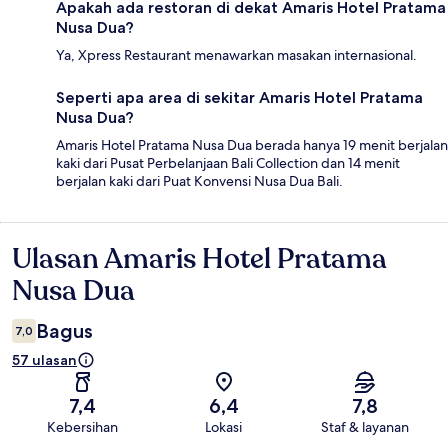
Apakah ada restoran di dekat Amaris Hotel Pratama
Nusa Dua?
Ya, Xpress Restaurant menawarkan masakan internasional.
Seperti apa area di sekitar Amaris Hotel Pratama
Nusa Dua?
Amaris Hotel Pratama Nusa Dua berada hanya 19 menit berjalan
kaki dari Pusat Perbelanjaan Bali Collection dan 14 menit
berjalan kaki dari Puat Konvensi Nusa Dua Bali.
Ulasan Amaris Hotel Pratama
Ulasan
Nusa Dua
Bagus
7,0
57 ulasan
7,4
6,4
7,8
Kebersihan
Lokasi
Staf & layanan