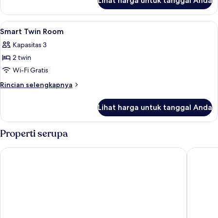
Lihat harga untuk tanggal Anda
untuk
Smart
Twin
Lihat
Kolam renang | Kolam renang outdoo
1
Room
Smart Twin Room
semua
Kapasitas 3
foto
2 twin
untuk
Smart
Wi-Fi Gratis
Twin
Rincian
Rincian selengkapnya
Room
lebih
lanjut
Lihat harga untuk tanggal Anda
untuk
Smart
Twin
Properti serupa
Room
D' Kubu Pratama
Grand Wh