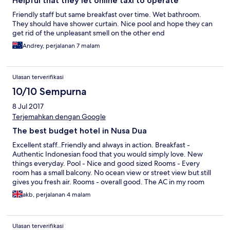
Helpful that they let online taxi to operate
Friendly staff but same breakfast over time. Wet bathroom.
They should have shower curtain. Nice pool and hope they can
get rid of the unpleasant smell on the other end
Andrey, perjalanan 7 malam
Ulasan terverifikasi
10/10 Sempurna
8 Jul 2017
Terjemahkan dengan Google
The best budget hotel in Nusa Dua
Excellent staff..Friendly and always in action. Breakfast -
Authentic Indonesian food that you would simply love. New
things everyday. Pool - Nice and good sized Rooms - Every
room has a small balcony. No ocean view or street view but still
gives you fresh air. Rooms - overall good. The AC in my room
was very noisy. The staff takes care of it real quick. Location -
akb, perjalanan 4 malam
The hotel is in a small busy street that won't make a good
impression but jUST a 10 minute walk and you find yourself in
Nusa Dua near Bali collection or the Tanjung Benoa road. Very
Ulasan terverifikasi
good hotel if you are a budget traveller but still want some good