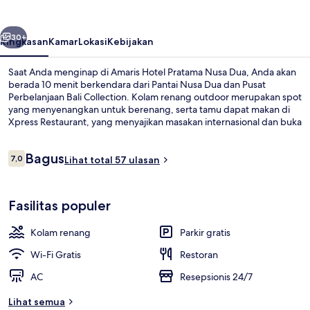
Nusa
Dua
belumnya
Berikutnya
30+
Ringkasan
Kamar
Lokasi
Kebijakan
Saat Anda menginap di Amaris Hotel Pratama Nusa Dua, Anda akan
berada 10 menit berkendara dari Pantai Nusa Dua dan Pusat
Perbelanjaan Bali Collection. Kolam renang outdoor merupakan spot
yang menyenangkan untuk berenang, serta tamu dapat makan di
Xpress Restaurant, yang menyajikan masakan internasional dan buka
untuk sarapan. Keunggulan lainnya meliputi kolam renang anak,
teras, dan taman.
Ulasan
Bagus
7,0
Lihat total 57 ulasan
7,0 dari 10
Brankas, meja kerja, Wi-Fi gratis, dan s
Fasilitas populer
Kolam renang
Parkir gratis
Wi-Fi Gratis
Restoran
AC
Resepsionis 24/7
Lihat semua