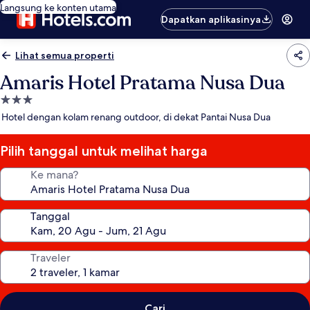
Langsung ke konten utama
Dapatkan aplikasinya
Lihat semua properti
Amaris Hotel Pratama Nusa Dua
Properti
bintang
Hotel dengan kolam renang outdoor, di dekat Pantai Nusa Dua
3.0
Pilih tanggal untuk melihat harga
Ke mana?
Tanggal
Traveler
Cari