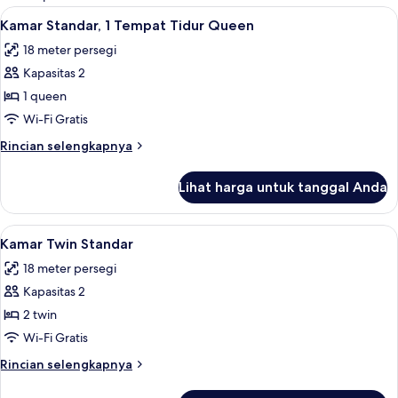
kamar
Lihat
Kamar Standar, 1 Tempat Tidur Queen | 
4
Kamar Standar, 1 Tempat Tidur Queen
semua
18 meter persegi
foto
Kapasitas 2
untuk
Kamar
1 queen
Standar,
Wi-Fi Gratis
1
Rincian
Rincian selengkapnya
Tempat
lebih
Tidur
lanjut
Lihat harga untuk tanggal Anda
untuk
Queen
Kamar
Standar,
Lihat
Kamar Twin Standar | Brankas, meja kerj
4
1
Kamar Twin Standar
semua
Tempat
18 meter persegi
Tidur
foto
Queen
Kapasitas 2
untuk
Kamar
2 twin
Twin
Wi-Fi Gratis
Standar
Rincian
Rincian selengkapnya
lebih
lanjut