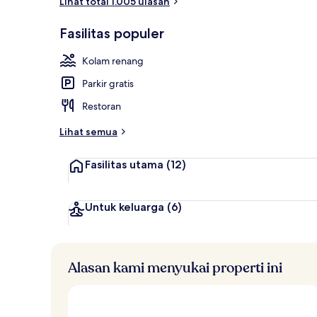
Lihat total 1.005 ulasan
Teras/patio
Fasilitas populer
Kolam renang
Parkir gratis
Restoran
Lihat semua
Fasilitas utama
(12)
Untuk keluarga
(6)
Alasan kami menyukai properti ini