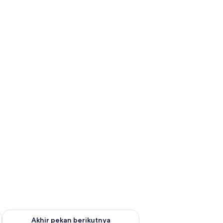
n ini Agu 7 - Agu 9
Periksa ketersediaan untuk akhir pekan berikutnya Agu 14 - A
Akhir pekan berikutnya