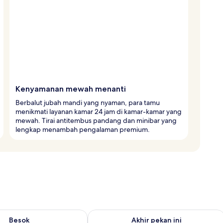
Kenyamanan mewah menanti
Berbalut jubah mandi yang nyaman, para tamu
menikmati layanan kamar 24 jam di kamar-kamar yang
mewah. Tirai antitembus pandang dan minibar yang
lengkap menambah pengalaman premium.
sediaan untuk besok Agu 8 - Agu 9
Periksa ketersediaan untuk akhir peka
Besok
Akhir pekan ini