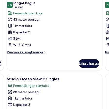
semua
s
1
Sangat bagus
foto
8,0
Ki
f
9,
8,0 dari 10
(3
3 ulasan
untuk
u
ulasan)
Pemandangan kota
Deluxe
D
43 meter persegi
Triples
2
1 kamar tidur
3
S
Kapasitas 3
Singles
3 twin
Wi-Fi Gratis
Rincian
Ri
Rincian selengkapnya
Ri
lebih
le
lanjut
la
a
Lihat harga
untuk
un
Deluxe
De
Triples
2
 kamar tidur, minibar, brankas, dan meja kerja
Lihat
Studio Ocean View 2 Singles | 1 kamar 
5
3
Si
Studio Ocean View 2 Singles
semua
Singles
Pemandangan samudra
foto
38 meter persegi
untuk
Studio
1 kamar tidur
Ocean
Kapasitas 3