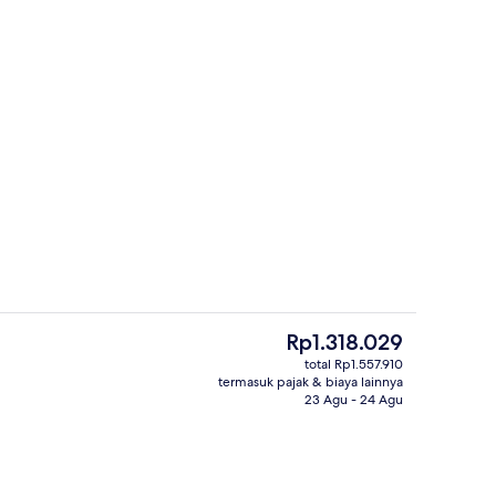
n View 1 King | Pemandangan dari kamar
Interior
Harga
Rp1.318.029
saat
total Rp1.557.910
ini
termasuk pajak & biaya lainnya
Pemandangan dari kamar
Rp1.318.029
23 Agu - 24 Agu