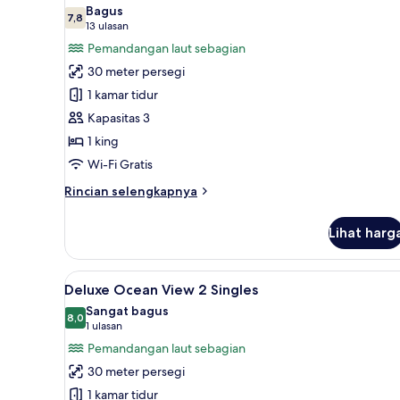
semua
Bagus
foto
7,8
7,8 dari 10
(13
13 ulasan
untuk
ulasan)
Pemandangan laut sebagian
Deluxe
30 meter persegi
Ocean
1 kamar tidur
View
Kapasitas 3
1
1 king
King
Wi-Fi Gratis
Rincian
Rincian selengkapnya
lebih
lanjut
Lihat harg
untuk
Deluxe
Ocean
Lihat
Deluxe Ocean View 2 Singles | 1
5
View
Deluxe Ocean View 2 Singles
semua
1
Sangat bagus
King
foto
8,0
8,0 dari 10
(1
1 ulasan
untuk
ulasan)
Pemandangan laut sebagian
Deluxe
30 meter persegi
Ocean
1 kamar tidur