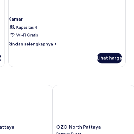
Kamar
Kapasitas 4
Wi-Fi Gratis
Rincian
Rincian selengkapnya
lebih
lanjut
a
Lihat harga
untuk
Kamar
taya
OZO North Pattaya
OZO
attaya
OZO North Pattaya
North
Pattaya Pusat