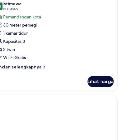
emua
Istimewa
ng
oto
2
9,2 dari 10
(10
10 ulasan
ntuk
ulasan)
Pemandangan kota
eluxe
30 meter persegi
1 kamar tidur
ingles
Kapasitas 3
2 twin
Wi-Fi Gratis
ncian
ncian selengkapnya
bih
njut
Lihat harga
tuk
luxe
tidur, minibar, brankas, dan meja kerja
ngles