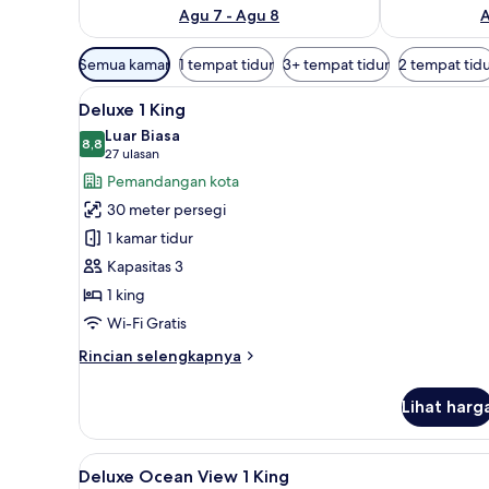
Agu 7 - Agu 8
A
Filter
Semua kamar
1 tempat tidur
3+ tempat tidur
2 tempat tid
tersedia
Lihat
Deluxe 1 King | 1 kamar tidur, 
untuk
5
Deluxe 1 King
semua
kamar
Luar Biasa
foto
8,8
8,8 dari 10
(27
27 ulasan
untuk
ulasan)
Pemandangan kota
Deluxe
30 meter persegi
1
1 kamar tidur
King
Kapasitas 3
1 king
Wi-Fi Gratis
Rincian
Rincian selengkapnya
lebih
lanjut
Lihat harg
untuk
Deluxe
1
Lihat
Deluxe Ocean View 1 King | 1 ka
5
King
Deluxe Ocean View 1 King