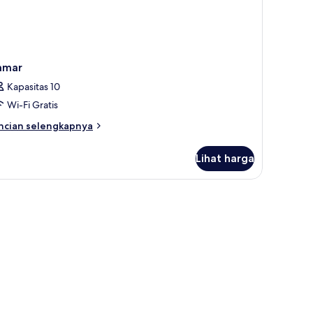
amar
Kapasitas 10
Wi-Fi Gratis
ncian
ncian selengkapnya
bih
njut
Lihat harga
tuk
amar