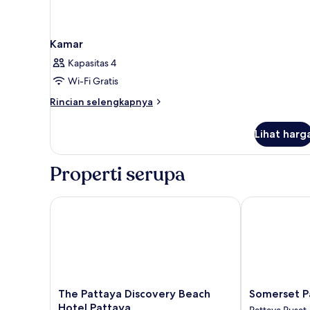
Kamar
Kapasitas 4
Wi-Fi Gratis
Rincian
Rincian selengkapnya
lebih
lanjut
Lihat harg
untuk
Kamar
Properti serupa
The Pattaya Discovery Beach Hotel Pattaya
Somerset Pat
The
Somerset
The Pattaya Discovery Beach
Somerset P
Pattaya
Pattaya
Hotel Pattaya
Pattaya Pusat