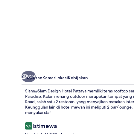
92+
Ringkasan
Kamar
Lokasi
Kebijakan
Siam@Siam Design Hotel Pattaya memiliki teras rooftop sert
Paradise. Kolam renang outdoor merupakan tempat yang
Road, salah satu 2 restoran, yang menyajikan masakan int
Keunggulan lain di hotel mewah ini meliputi 2 bar/lounge,
menyukai staf.
Ulasan
Istimewa
9,2
9,2 dari 10