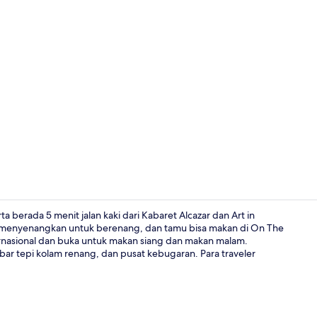
Studio Ocea
a berada 5 menit jalan kaki dari Kabaret Alcazar dan Art in
 menyenangkan untuk berenang, dan tamu bisa makan di On The
ernasional dan buka untuk makan siang dan makan malam.
Eksterior
 bar tepi kolam renang, dan pusat kebugaran. Para traveler