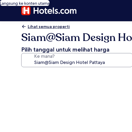
Langsung ke konten utama
Lihat semua properti
Siam@Siam Design Hot
Pilih tanggal untuk melihat harga
Ke mana?
Galeri
foto
untuk
Siam@Siam
Design
Hotel
Pattaya