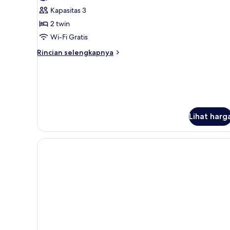
View
Kapasitas 3
2
2 twin
Singles
Wi-Fi Gratis
Rincian
Rincian selengkapnya
lebih
lanjut
untuk
Deluxe
Ocean
View
Lihat harg
2
Singles