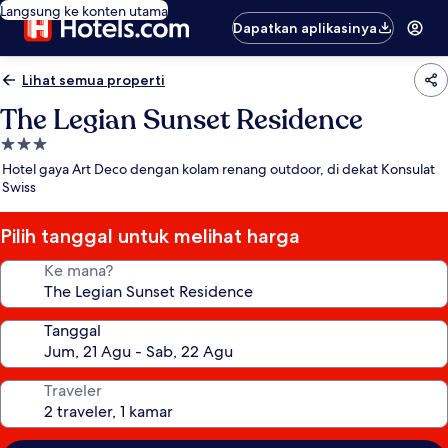
Langsung ke konten utama
Dapatkan aplikasinya
Lihat semua properti
The Legian Sunset Residence
Properti
bintang
Hotel gaya Art Deco dengan kolam renang outdoor, di dekat Konsulat
3.0
Swiss
Pilih tanggal untuk melihat harga
Ke mana?
Tanggal
Traveler