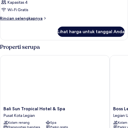
Kapasitas 4
foto
Wi-Fi Gratis
untuk
Kamar
Rincian
Rincian selengkapnya
lebih
lanjut
Lihat harga untuk tanggal Anda
untuk
Kamar
Properti serupa
Bali Sun Tropical Hotel & Spa
Boss Leg
Bali
Boss
Bali Sun Tropical Hotel & Spa
Boss L
Sun
Legian
Pusat Kota Legian
Legian U
Tropical
Hotel
Kolam renang
Spa
Kolam
Hotel
Powere
Transportasi bandara
Parkir gratis
Parkir 