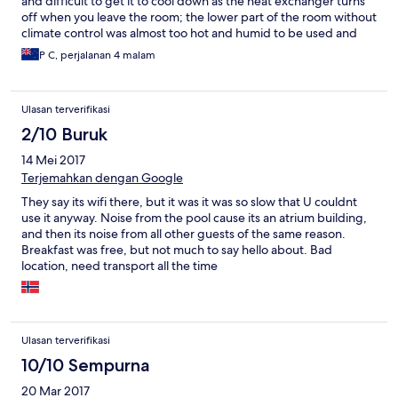
and difficult to get it to cool down as the heat exchanger turns
off when you leave the room; the lower part of the room without
climate control was almost too hot and humid to be used and
the wicker couch left some comfort to be desired. If you are a
P C, perjalanan 4 malam
light sleeper, you will hear both dogs in the street and roosters
at night. Good number of wall power outlets and decent WiFi.
Service was good, but did not go above and beyond. All said, it
Ulasan terverifikasi
was a decent experience for the price we paid though; we may
look to try somewhere else new the next time.
2/10 Buruk
14 Mei 2017
Terjemahkan dengan Google
They say its wifi there, but it was it was so slow that U couldnt
use it anyway. Noise from the pool cause its an atrium building,
and then its noise from all other guests of the same reason.
Breakfast was free, but not much to say hello about. Bad
location, need transport all the time
Ulasan terverifikasi
10/10 Sempurna
20 Mar 2017