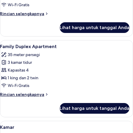
Wi-Fi Gratis
untuk
Kamar
Rincian
Rincian selengkapnya
lebih
lanjut
Lihat harga untuk tanggal Anda
untuk
Kamar
Lihat
Family Duplex Apartment | Seprai prem
7
Family Duplex Apartment
semua
35 meter persegi
foto
3 kamar tidur
untuk
Family
Kapasitas 4
Duplex
1 king dan 2 twin
Apartment
Wi-Fi Gratis
Rincian
Rincian selengkapnya
lebih
lanjut
Lihat harga untuk tanggal Anda
untuk
Family
Duplex
Lihat
Seprai premium, minibar, brankas, dan
6
Apartment
Kamar
semua