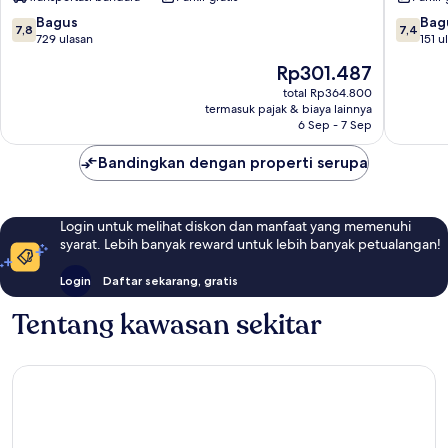
&
by
Spa
Archipe
7.8
7.4
Bagus
Bag
7,8
7,4
Pusat
Legian
dari
dari
729 ulasan
151 u
Kota
Utara
10,
10,
Harga
Rp301.487
Legian
Bagus,
Bagus,
sekarang
729
151
total Rp364.800
Rp301.487
termasuk pajak & biaya lainnya
ulasan
ulasan
6 Sep - 7 Sep
Bandingkan dengan properti serupa
Login untuk melihat diskon dan manfaat yang memenuhi
syarat. Lebih banyak reward untuk lebih banyak petualangan!
Login
Daftar sekarang, gratis
Tentang kawasan sekitar