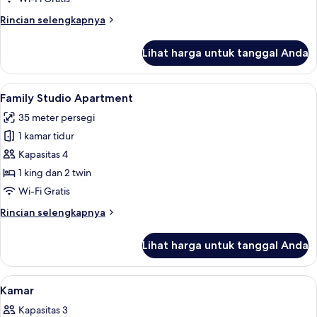
Rincian
Rincian selengkapnya
lebih
lanjut
Lihat harga untuk tanggal Anda
untuk
Studio
Apartment
Lihat
Family Studio Apartment | Seprai prem
6
Family Studio Apartment
semua
35 meter persegi
foto
1 kamar tidur
untuk
Family
Kapasitas 4
Studio
1 king dan 2 twin
Apartment
Wi-Fi Gratis
Rincian
Rincian selengkapnya
lebih
lanjut
Lihat harga untuk tanggal Anda
untuk
Family
Studio
Lihat
Seprai premium, minibar, brankas, dan
10
Apartment
Kamar
semua
Kapasitas 3
foto