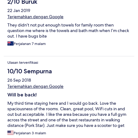
2/10 Buruk
22 Jan 2019
Terjemahkan dengan Google
They didn’t not put enough towels for family room then
question me where is the towels and bath math when I’m check
out. I have bugs bite
Perjalanan 7 malam
Ulasan terverifikasi
10/10 Sempurna
26 Sep 2018
Terjemahkan dengan Google
Will be back!
My third time staying here and I would go back. Love the
spaciousness of the rooms. Clean, great pool, WiFi cuts in and
out but acceptable. I like the area because you have a full gym
across the street and one of the best restaurants in walking
distance (Pork Star). Just make sure you have a scooter to get
around! Makes staying here quite enjoyable.
Perjalanan 3 malam