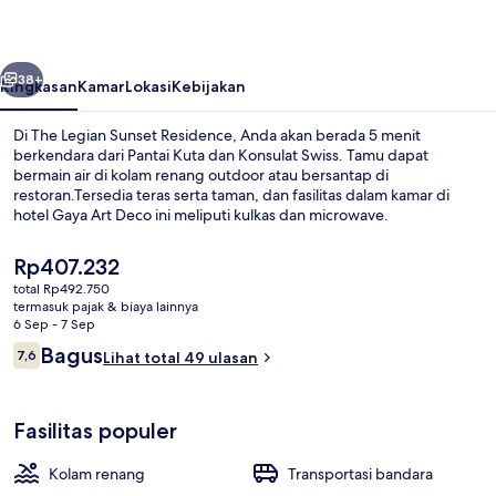
Residence
belumnya
Berikutnya
38+
Ringkasan
Kamar
Lokasi
Kebijakan
Di The Legian Sunset Residence, Anda akan berada 5 menit
berkendara dari Pantai Kuta dan Konsulat Swiss. Tamu dapat
bermain air di kolam renang outdoor atau bersantap di
restoran.Tersedia teras serta taman, dan fasilitas dalam kamar di
hotel Gaya Art Deco ini meliputi kulkas dan microwave.
Harga
Rp407.232
saat
total Rp492.750
ini
termasuk pajak & biaya lainnya
Teras rooftop
Rp407.232
6 Sep - 7 Sep
Ulasan
Bagus
7,6
Lihat total 49 ulasan
7,6 dari 10
Fasilitas populer
Kolam renang
Transportasi bandara