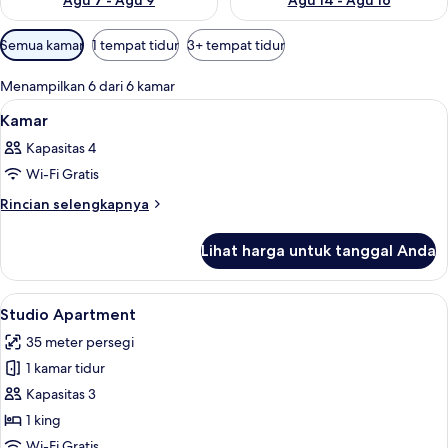
Agu 7 - Agu 9
Agu 14 - Agu 16
Filter
Semua kamar
1 tempat tidur
3+ tempat tidur
tersedia
untuk
Menampilkan 6 dari 6 kamar
kamar
Lihat
Seprai premium, minibar, brankas, dan
7
Kamar
semua
Kapasitas 4
foto
Wi-Fi Gratis
untuk
Kamar
Rincian
Rincian selengkapnya
lebih
lanjut
Lihat harga untuk tanggal Anda
untuk
Kamar
Lihat
Studio Apartment | Seprai premium, mi
9
Studio Apartment
semua
35 meter persegi
foto
1 kamar tidur
untuk
Studio
Kapasitas 3
Apartment
1 king
Wi-Fi Gratis