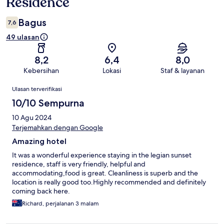
Residence
Bagus
7,6
49 ulasan
8,2
6,4
8,0
Kebersihan
Lokasi
Staf & layanan
Ulasan
Ulasan terverifikasi
10/10 Sempurna
10 Agu 2024
Terjemahkan dengan Google
Amazing hotel
It was a wonderful experience staying in the legian sunset
residence, staff is very friendly, helpful and
accommodating,food is great. Cleanliness is superb and the
location is really good too.Highly recommended and definitely
coming back here.
Richard, perjalanan 3 malam