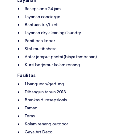
Layanan
Resepsionis 24 jam
Layanan concierge
Bantuan tur/tiket
Layanan dry cleaning/laundry
Penitipan koper
Staf multibahasa
Antar jemput pantai (biaya tambahan)
Kursi berjemur kolam renang
Fasilitas
1 bangunan/gedung
Dibangun tahun 2013
Brankas di resepsionis
Taman
Teras
Kolam renang outdoor
Gaya Art Deco