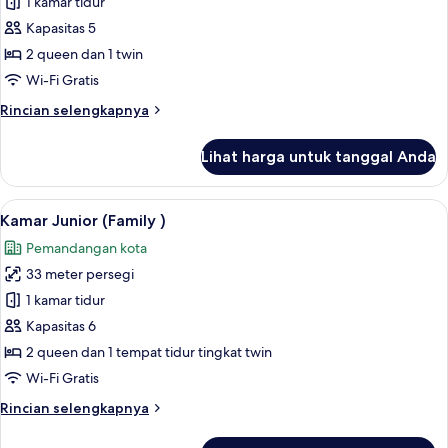
Kamar
1 kamar tidur
Eksekutif
Kapasitas 5
(Family
2 queen dan 1 twin
)
Wi-Fi Gratis
Rincian
Rincian selengkapnya
lebih
lanjut
Lihat harga untuk tanggal Anda
untuk
Kamar
Eksekutif
Lihat
Kamar Junior (Family ) | Brankas, meja
7
(Family
Kamar Junior (Family )
semua
)
Pemandangan kota
foto
33 meter persegi
untuk
Kamar
1 kamar tidur
Junior
Kapasitas 6
(Family
2 queen dan 1 tempat tidur tingkat twin
)
Wi-Fi Gratis
Rincian
Rincian selengkapnya
lebih
lanjut