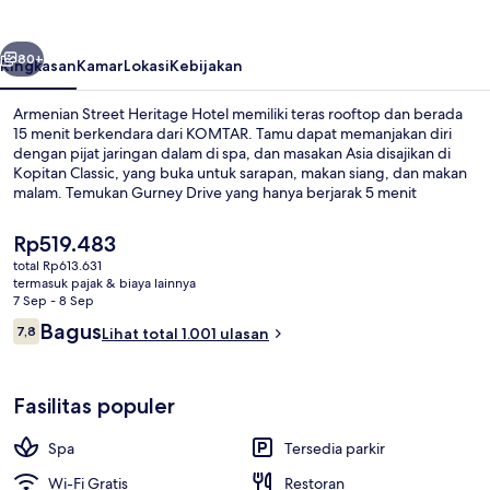
Hotel
belumnya
Berikutnya
80+
Ringkasan
Kamar
Lokasi
Kebijakan
Armenian Street Heritage Hotel memiliki teras rooftop dan berada
15 menit berkendara dari KOMTAR. Tamu dapat memanjakan diri
dengan pijat jaringan dalam di spa, dan masakan Asia disajikan di
Kopitan Classic, yang buka untuk sarapan, makan siang, dan makan
malam. Temukan Gurney Drive yang hanya berjarak 5 menit
berkendara dari hotel bersejarah ini. Staf dan lokasi mendapatkan
nilai yang bagus dari para traveler.
Harga
Rp519.483
saat
total Rp613.631
ini
termasuk pajak & biaya lainnya
Ruang duduk lobi
Rp519.483
7 Sep - 8 Sep
Ulasan
Bagus
7,8
Lihat total 1.001 ulasan
7,8 dari 10
Fasilitas populer
Spa
Tersedia parkir
Wi-Fi Gratis
Restoran