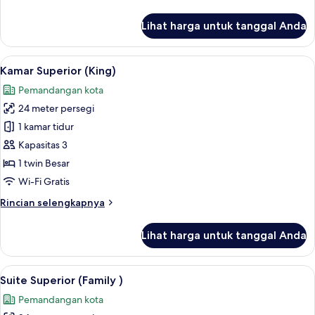
lebih
lanjut
Lihat harga untuk tanggal Anda
untuk
Kamar
Deluks
Lihat
Kamar Superior (King) | Brankas, meja 
6
(Family
Kamar Superior (King)
semua
)
Pemandangan kota
foto
24 meter persegi
untuk
Kamar
1 kamar tidur
Superior
Kapasitas 3
(King)
1 twin Besar
Wi-Fi Gratis
Rincian
Rincian selengkapnya
lebih
lanjut
Lihat harga untuk tanggal Anda
untuk
Kamar
Superior
Lihat
Suite Superior (Family ) | Brankas, mej
5
(King)
Suite Superior (Family )
semua
Pemandangan kota
foto