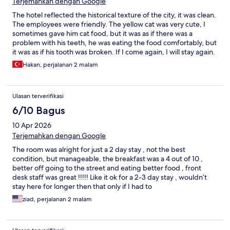
Terjemahkan dengan Google
The hotel reflected the historical texture of the city, it was clean.
The employees were friendly. The yellow cat was very cute, I
sometimes gave him cat food, but it was as if there was a
problem with his teeth, he was eating the food comfortably, but
it was as if his tooth was broken. If I come again, I will stay again.
Thanks
Hakan, perjalanan 2 malam
Ulasan terverifikasi
6/10 Bagus
10 Apr 2026
Terjemahkan dengan Google
The room was alright for just a 2 day stay , not the best
condition, but manageable, the breakfast was a 4 out of 10 ,
better off going to the street and eating better food , front
desk staff was great !!!!! Like it ok for a 2-3 day stay , wouldn’t
stay here for longer then that only if I had to
ziad, perjalanan 2 malam