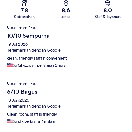
7,8
8,6
8,0
Kebersihan
Lokasi
Staf & layanan
Ulasan
Ulasan terverifikasi
10/10 Sempurna
19 Jul 2026
Terjemahkan dengan Google
clean, friendly staff n convenient
Saiful Azuwan, perjalanan 2 malam
Ulasan terverifikasi
6/10 Bagus
13 Jun 2026
Terjemahkan dengan Google
Clean room, staff is friendly
Sandy, perjalanan 1 malam