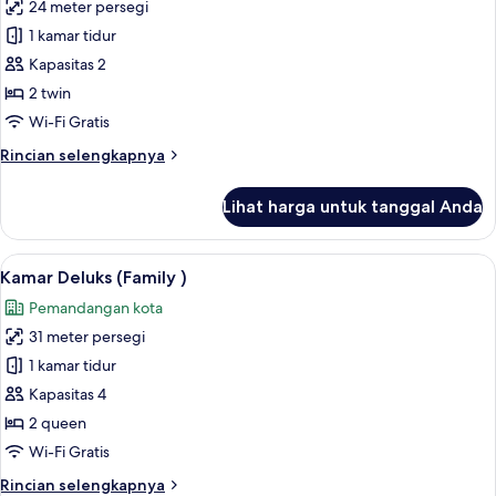
24 meter persegi
untuk
Kamar
1 kamar tidur
Twin
Kapasitas 2
Superior
2 twin
Wi-Fi Gratis
Rincian
Rincian selengkapnya
lebih
lanjut
Lihat harga untuk tanggal Anda
untuk
Kamar
Twin
Lihat
Kamar Deluks (Family ) | Brankas, meja
6
Superior
Kamar Deluks (Family )
semua
Pemandangan kota
foto
31 meter persegi
untuk
Kamar
1 kamar tidur
Deluks
Kapasitas 4
(Family
2 queen
)
Wi-Fi Gratis
Rincian
Rincian selengkapnya