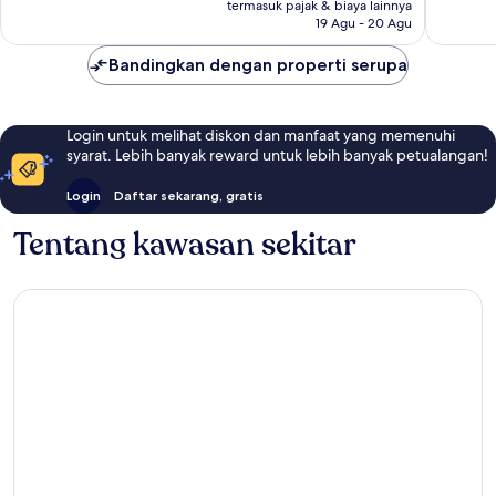
Rp293.304
termasuk pajak & biaya lainnya
ulasan
ulasan
19 Agu - 20 Agu
Bandingkan dengan properti serupa
Login untuk melihat diskon dan manfaat yang memenuhi
syarat. Lebih banyak reward untuk lebih banyak petualangan!
Login
Daftar sekarang, gratis
Tentang kawasan sekitar