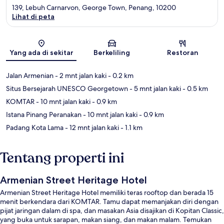
139, Lebuh Carnarvon, George Town, Penang, 10200
Lihat di peta
Peta
Yang ada di sekitar
Berkeliling
Restoran
Jalan Armenian
- 2 mnt jalan kaki
- 0.2 km
Situs Bersejarah UNESCO Georgetown
- 5 mnt jalan kaki
- 0.5 km
KOMTAR
- 10 mnt jalan kaki
- 0.9 km
Istana Pinang Peranakan
- 10 mnt jalan kaki
- 0.9 km
Padang Kota Lama
- 12 mnt jalan kaki
- 1.1 km
Tentang properti ini
Armenian Street Heritage Hotel
Armenian Street Heritage Hotel memiliki teras rooftop dan berada 15
menit berkendara dari KOMTAR. Tamu dapat memanjakan diri dengan
pijat jaringan dalam di spa, dan masakan Asia disajikan di Kopitan Classic,
yang buka untuk sarapan, makan siang, dan makan malam. Temukan