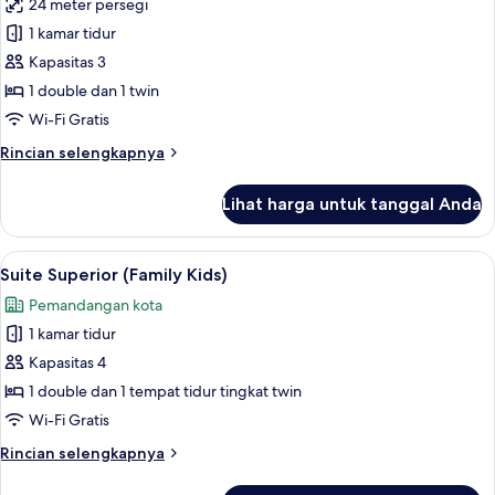
24 meter persegi
untuk
Suite
1 kamar tidur
Superior
Kapasitas 3
(Family
1 double dan 1 twin
)
Wi-Fi Gratis
Rincian
Rincian selengkapnya
lebih
lanjut
Lihat harga untuk tanggal Anda
untuk
Suite
Superior
Lihat
Suite Superior (Family Kids) | Brankas,
6
(Family
Suite Superior (Family Kids)
semua
)
Pemandangan kota
foto
1 kamar tidur
untuk
Suite
Kapasitas 4
Superior
1 double dan 1 tempat tidur tingkat twin
(Family
Wi-Fi Gratis
Kids)
Rincian
Rincian selengkapnya
lebih
lanjut