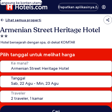
Langsung ke konten utama
Dapatkan aplikasinya
Lihat semua properti
Armenian Street Heritage Hotel
Properti
bintang
Hotel bersejarah dengan spa, di dekat KOMTAR
2.0
Pilih tanggal untuk melihat harga
Ke mana?
Tanggal
Traveler
Cari