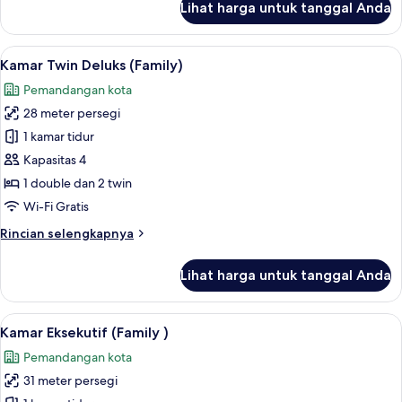
Lihat harga untuk tanggal Anda
untuk
Suite
Superior
Lihat
Kamar Twin Deluks (Family) | Brankas, 
5
(Family
Kamar Twin Deluks (Family)
semua
Kids)
Pemandangan kota
foto
28 meter persegi
untuk
Kamar
1 kamar tidur
Twin
Kapasitas 4
Deluks
1 double dan 2 twin
(Family)
Wi-Fi Gratis
Rincian
Rincian selengkapnya
lebih
lanjut
Lihat harga untuk tanggal Anda
untuk
Kamar
Twin
Lihat
Kamar Eksekutif (Family ) | Brankas, me
6
Deluks
Kamar Eksekutif (Family )
semua
(Family)
Pemandangan kota
foto
31 meter persegi
untuk