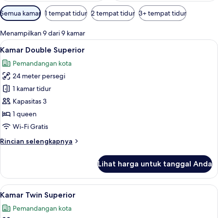
Filter
Semua kamar
1 tempat tidur
2 tempat tidur
3+ tempat tidur
tersedia
untuk
Menampilkan 9 dari 9 kamar
kamar
Lihat
Kamar Double Superior | Brankas, meja
5
Kamar Double Superior
semua
Pemandangan kota
foto
24 meter persegi
untuk
Kamar
1 kamar tidur
Double
Kapasitas 3
Superior
1 queen
Wi-Fi Gratis
Rincian
Rincian selengkapnya
lebih
lanjut
Lihat harga untuk tanggal Anda
untuk
Kamar
Double
Lihat
Kamar Twin Superior | Brankas, meja ke
5
Superior
Kamar Twin Superior
semua
Pemandangan kota
foto