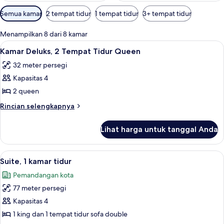
Filter
Semua kamar
2 tempat tidur
1 tempat tidur
3+ tempat tidur
tersedia
untuk
Menampilkan 8 dari 8 kamar
kamar
Lihat
Meja kerja dan setrika/meja setrika
12
Kamar Deluks, 2 Tempat Tidur Queen
semua
32 meter persegi
foto
Kapasitas 4
untuk
Kamar
2 queen
Deluks,
Rincian
Rincian selengkapnya
2
lebih
lanjut
Tempat
Lihat harga untuk tanggal Anda
untuk
Tidur
Kamar
Queen
Deluks,
Lihat
Meja kerja dan setrika/meja setrika
9
2
Suite, 1 kamar tidur
semua
Tempat
Pemandangan kota
Tidur
foto
Queen
77 meter persegi
untuk
Suite,
Kapasitas 4
1
1 king dan 1 tempat tidur sofa double