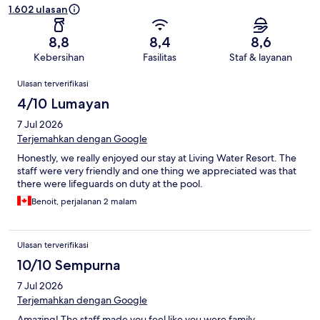
1.602 ulasan
8,8
8,4
8,6
Kebersihan
Fasilitas
Staf & layanan
Ulasan
Ulasan terverifikasi
4/10 Lumayan
7 Jul 2026
Terjemahkan dengan Google
Honestly, we really enjoyed our stay at Living Water Resort. The
staff were very friendly and one thing we appreciated was that
there were lifeguards on duty at the pool.
Benoit, perjalanan 2 malam
Ulasan terverifikasi
10/10 Sempurna
7 Jul 2026
Terjemahkan dengan Google
Amazing! The staff made you feel like you were family.