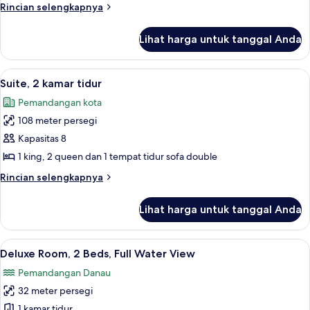
kamar
Rincian
Rincian selengkapnya
tidur
lebih
lanjut
Lihat harga untuk tanggal Anda
untuk
Suite,
1
Lihat
Meja kerja dan setrika/meja setrika
11
kamar
Suite, 2 kamar tidur
semua
tidur
Pemandangan kota
foto
108 meter persegi
untuk
Suite,
Kapasitas 8
2
1 king, 2 queen dan 1 tempat tidur sofa double
kamar
Rincian
Rincian selengkapnya
tidur
lebih
lanjut
Lihat harga untuk tanggal Anda
untuk
Suite,
2
Lihat
Meja kerja dan setrika/meja setrika
10
kamar
Deluxe Room, 2 Beds, Full Water View
semua
tidur
Pemandangan Danau
foto
32 meter persegi
untuk
Deluxe
1 kamar tidur