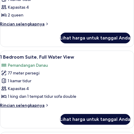
Room,
Kapasitas 4
2
2 queen
Beds,
Rincian
Rincian selengkapnya
Full
lebih
Water
lanjut
Lihat harga untuk tanggal Anda
untuk
View
Deluxe
Room,
Lihat
Meja kerja dan setrika/meja setrika
9
2
1 Bedroom Suite, Full Water View
semua
Beds,
Pemandangan Danau
Full
foto
Water
77 meter persegi
untuk
View
1
1 kamar tidur
Bedroom
Kapasitas 4
Suite,
1 king dan 1 tempat tidur sofa double
Full
Rincian
Rincian selengkapnya
Water
lebih
View
lanjut
Lihat harga untuk tanggal Anda
untuk
1
Bedroom