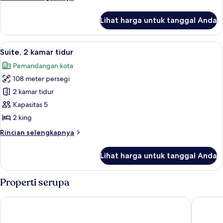
Tempat
lebih
Sofabed,
Tidur
lanjut
Full
Lihat harga untuk tanggal Anda
untuk
King
Water
Kamar
View
Deluks,
Lihat
Meja kerja dan setrika/meja setrika
7
1
Suite, 2 kamar tidur
semua
Tempat
Pemandangan kota
Tidur
foto
King
108 meter persegi
untuk
Suite,
2 kamar tidur
2
Kapasitas 5
kamar
2 king
tidur
Rincian
Rincian selengkapnya
lebih
lanjut
Lihat harga untuk tanggal Anda
untuk
Suite,
2
Properti serupa
kamar
tidur
Blue Mountain Resort Village Suites
Living S