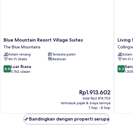
Blue
Living
Blue Mountain Resort Village Suites
Living
Mountain
Stone
The Blue Mountains
Colling
Resort
Golf
Kolam renang
Tersedia parkir
Kolam
Village
Resort
Wi-Fi Gratis
Restoran
Wi-Fi 
Suites
Colling
The
8.8
8.2
Luar Biasa
San
8,8
8,2
Blue
dari
dari
5.762 ulasan
1.305
Mountains
10,
10,
Luar
Sangat
Biasa,
Baik,
Harga
Rp1.913.602
5.762
1.305
sekarang
ulasan
ulasan
total Rp2.814.703
Rp1.913.602
termasuk pajak & biaya lainnya
7 Sep - 8 Sep
Bandingkan dengan properti serupa