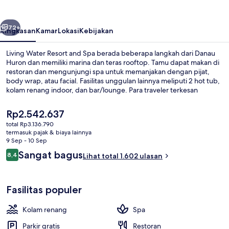
and
Spa
belumnya
Berikutnya
72+
Ringkasan
Kamar
Lokasi
Kebijakan
Living Water Resort and Spa berada beberapa langkah dari Danau
Huron dan memiliki marina dan teras rooftop. Tamu dapat makan di
restoran dan mengunjungi spa untuk memanjakan dengan pijat,
body wrap, atau facial. Fasilitas unggulan lainnya meliputi 2 hot tub,
kolam renang indoor, dan bar/lounge. Para traveler terkesan
dengan staf dan restoran.
Harga
Rp2.542.637
saat
total Rp3.136.790
ini
termasuk pajak & biaya lainnya
Ruang perawatan pasangan, perawata
Rp2.542.637
9 Sep - 10 Sep
Ulasan
Sangat bagus
8,4
Lihat total 1.602 ulasan
8,4 dari 10
Fasilitas populer
Kolam renang
Spa
Parkir gratis
Restoran