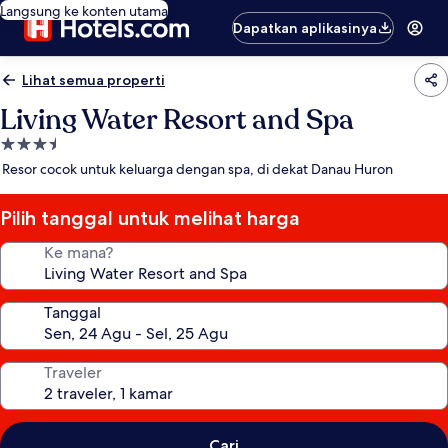
Langsung ke konten utama
Dapatkan aplikasinya
Lihat semua properti
Living Water Resort and Spa
Properti
bintang
Resor cocok untuk keluarga dengan spa, di dekat Danau Huron
3.5
Pilih tanggal untuk melihat harga
Ke mana?
Tanggal
Traveler
Cari