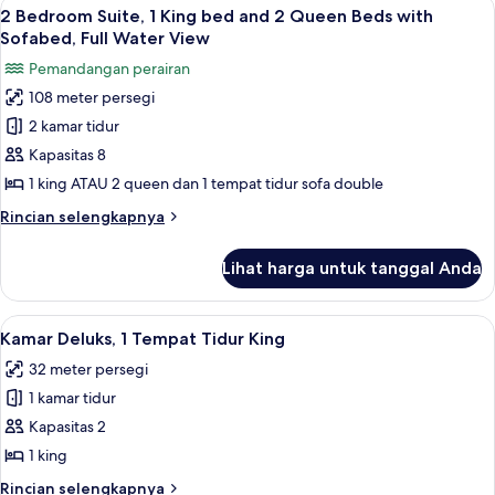
Lihat
Meja kerja dan setrika/meja setrika
11
Suite,
2 Bedroom Suite, 1 King bed and 2 Queen Beds with
semua
Full
Sofabed, Full Water View
Water
foto
Pemandangan perairan
View
untuk
108 meter persegi
2
2 kamar tidur
Bedroom
Suite,
Kapasitas 8
1
1 king ATAU 2 queen dan 1 tempat tidur sofa double
King
Rincian
Rincian selengkapnya
bed
lebih
and
lanjut
Lihat harga untuk tanggal Anda
untuk
2
2
Queen
Bedroom
Lihat
Meja kerja dan setrika/meja setrika
Beds
4
Suite,
Kamar Deluks, 1 Tempat Tidur King
semua
1
with
32 meter persegi
King
foto
Sofabed,
bed
1 kamar tidur
untuk
Full
and
Kamar
Kapasitas 2
Water
2
Deluks,
Queen
1 king
View
Beds
1
Rincian
Rincian selengkapnya
with