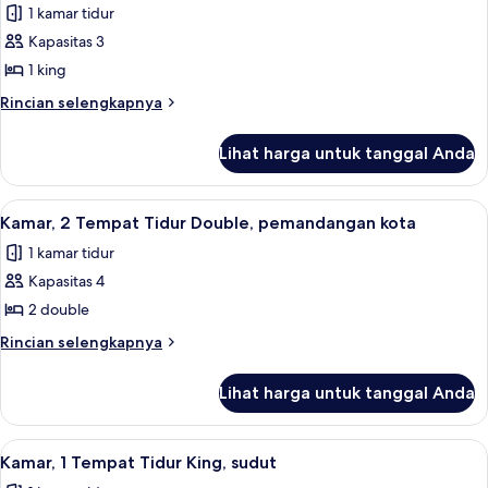
1 kamar tidur
King
foto
(Hearing
Kapasitas 3
untuk
Accessible)
Kamar,
1 king
1
Rincian
Rincian selengkapnya
Tempat
lebih
lanjut
Tidur
Lihat harga untuk tanggal Anda
untuk
King,
Kamar,
pemandangan
1
Lihat
Seprai premium, brankas, meja kerja, 
4
kota
Tempat
Kamar, 2 Tempat Tidur Double, pemandangan kota
semua
Tidur
1 kamar tidur
King,
foto
pemandangan
Kapasitas 4
untuk
kota
Kamar,
2 double
2
Rincian
Rincian selengkapnya
Tempat
lebih
lanjut
Tidur
Lihat harga untuk tanggal Anda
untuk
Double,
Kamar,
pemandangan
2
Lihat
Seprai premium, brankas, meja kerja, 
2
kota
Tempat
Kamar, 1 Tempat Tidur King, sudut
semua
Tidur