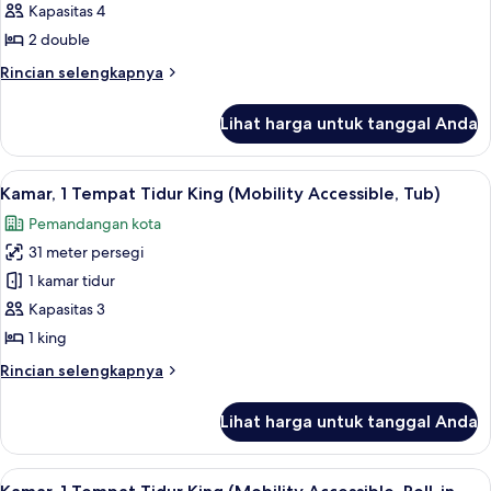
Tempat
Kapasitas 4
Tidur
2 double
Double
Rincian
Rincian selengkapnya
(Mobility
lebih
Accessible,
lanjut
Lihat harga untuk tanggal Anda
untuk
Roll-
Kamar,
in
2
Lihat
Seprai premium, brankas, meja kerja, 
Shower)
7
Tempat
Kamar, 1 Tempat Tidur King (Mobility Accessible, Tub)
semua
Tidur
Pemandangan kota
Double
foto
(Mobility
31 meter persegi
untuk
Accessible,
Kamar,
1 kamar tidur
Roll-
1
in
Kapasitas 3
Shower)
Tempat
1 king
Tidur
Rincian
Rincian selengkapnya
King
lebih
(Mobility
lanjut
Lihat harga untuk tanggal Anda
untuk
Accessible,
Kamar,
Tub)
1
Lihat
Seprai premium, brankas, meja kerja, 
9
Tempat