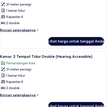
King,
31 meter persegi
untuk
Bebas
Kamar,
1 kamar tidur
Asap
2
Rokok
Kapasitas 4
(Hearing
Tempat
2 double
Accessible)
Tidur
Rincian
Rincian selengkapnya
Double
lebih
(Mobility
lanjut
Lihat harga untuk tanggal Anda
untuk
Accessible,
Kamar,
Tub)
2
Lihat
Seprai premium, brankas, meja kerja, 
7
Tempat
Kamar, 2 Tempat Tidur Double (Hearing Accessible)
semua
Tidur
Pemandangan kota
Double
foto
(Mobility
31 meter persegi
untuk
Accessible,
Kamar,
1 kamar tidur
Tub)
2
Kapasitas 4
Tempat
2 double
Tidur
Rincian
Rincian selengkapnya
Double
lebih
(Hearing
lanjut
Lihat harga untuk tanggal Anda