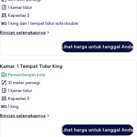
untuk
Suite
1 kamar tidur
Eksekutif,
Kapasitas 3
1
1 king dan 1 tempat tidur sofa double
kamar
Rincian
Rincian selengkapnya
tidur
lebih
lanjut
Lihat harga untuk tanggal Anda
untuk
Suite
Eksekutif,
Lihat
Pemandangan kota
10
1
Kamar, 1 Tempat Tidur King
semua
kamar
Pemandangan kota
tidur
foto
31 meter persegi
untuk
Kamar,
1 kamar tidur
1
Kapasitas 3
Tempat
1 king
Tidur
Rincian
Rincian selengkapnya
King
lebih
lanjut
Lihat harga untuk tanggal Anda
untuk