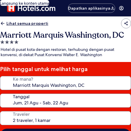
Langsung ke konten utama
Dapatkan aplikasinya
Lihat semua properti
Marriott Marquis Washington, DC
Properti
bintang
Hotel di pusat kota dengan restoran, terhubung dengan pusat
4.0
konvensi, di dekat Pusat Konvensi Walter E. Washington
Pilih tanggal untuk melihat harga
Ke mana?
Tanggal
Traveler