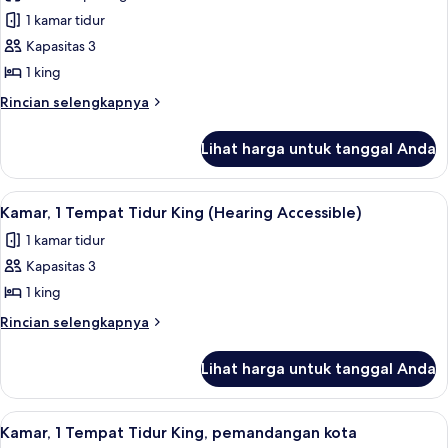
Accessible,
Kamar,
1 kamar tidur
Tub)
1
Kapasitas 3
Tempat
1 king
Tidur
Rincian
Rincian selengkapnya
King
lebih
(Hearing
lanjut
Lihat harga untuk tanggal Anda
untuk
Accessible)
Kamar,
1
Lihat
Seprai premium, brankas, meja kerja, 
9
Tempat
Kamar, 1 Tempat Tidur King (Hearing Accessible)
semua
Tidur
1 kamar tidur
King
foto
(Hearing
Kapasitas 3
untuk
Accessible)
Kamar,
1 king
1
Rincian
Rincian selengkapnya
Tempat
lebih
lanjut
Tidur
Lihat harga untuk tanggal Anda
untuk
King
Kamar,
(Hearing
1
Lihat
Seprai premium, brankas, meja kerja, 
4
Accessible)
Tempat
Kamar, 1 Tempat Tidur King, pemandangan kota
semua
Tidur