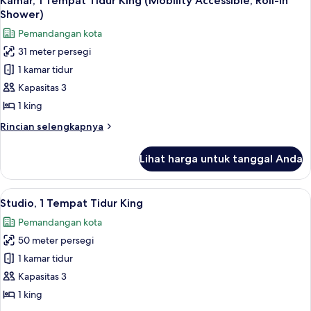
Kamar, 1 Tempat Tidur King (Mobility Accessible, Roll-in
semua
Tidur
Shower)
King
foto
Pemandangan kota
(Mobility
untuk
Accessible,
31 meter persegi
Kamar,
Tub)
1 kamar tidur
1
Tempat
Kapasitas 3
Tidur
1 king
King
Rincian
Rincian selengkapnya
(Mobility
lebih
Accessible,
lanjut
Lihat harga untuk tanggal Anda
untuk
Roll-
Kamar,
in
1
Lihat
Seprai premium, brankas, meja kerja, 
Shower)
9
Tempat
Studio, 1 Tempat Tidur King
semua
Tidur
Pemandangan kota
King
foto
(Mobility
50 meter persegi
untuk
Accessible,
Studio,
1 kamar tidur
Roll-
1
in
Kapasitas 3
Shower)
Tempat
1 king
Tidur