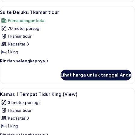
Kamar,
1
Lihat
Televisi layar datar 42-inci dengan sal
12
Tempat
Suite Deluks, 1 kamar tidur
semua
Tidur
Pemandangan kota
King
foto
70 meter persegi
untuk
Suite
1 kamar tidur
Deluks,
Kapasitas 3
1
1 king
kamar
Rincian
Rincian selengkapnya
tidur
lebih
lanjut
Lihat harga untuk tanggal Anda
untuk
Suite
Deluks,
Lihat
Pemandangan kota
14
1
Kamar, 1 Tempat Tidur King (View)
semua
kamar
31 meter persegi
tidur
foto
1 kamar tidur
untuk
Kamar,
Kapasitas 3
1
1 king
Tempat
Rincian