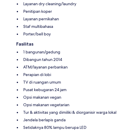
Layanan dry cleaning/laundry
Penitipan koper
Layanan pernikahan
Staf multibahasa
Porter/bell boy
Fasilitas
1 bangunan/gedung
Dibangun tahun 2014
ATM/layanan perbankan
Perapian di lobi
TV di ruangan umum
Pusat kebugaran 24 jam
Opsi makanan vegan
Opsi makanan vegetarian
Tur & aktivitas yang dimiliki & diorganisir warga lokal
Jendela berlapis ganda
Setidaknya 80% lampu berupa LED