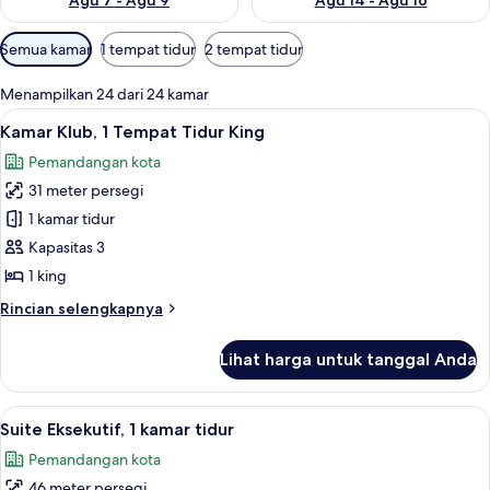
Agu 7 - Agu 9
Agu 14 - Agu 16
Filter
Semua kamar
1 tempat tidur
2 tempat tidur
tersedia
untuk
Menampilkan 24 dari 24 kamar
kamar
Lihat
Pemandangan kota
12
Kamar Klub, 1 Tempat Tidur King
semua
Pemandangan kota
foto
31 meter persegi
untuk
Kamar
1 kamar tidur
Klub,
Kapasitas 3
1
1 king
Tempat
Rincian
Rincian selengkapnya
Tidur
lebih
King
lanjut
Lihat harga untuk tanggal Anda
untuk
Kamar
Klub,
Lihat
Seprai premium, brankas, meja kerja, 
7
1
Suite Eksekutif, 1 kamar tidur
semua
Tempat
Pemandangan kota
Tidur
foto
King
46 meter persegi