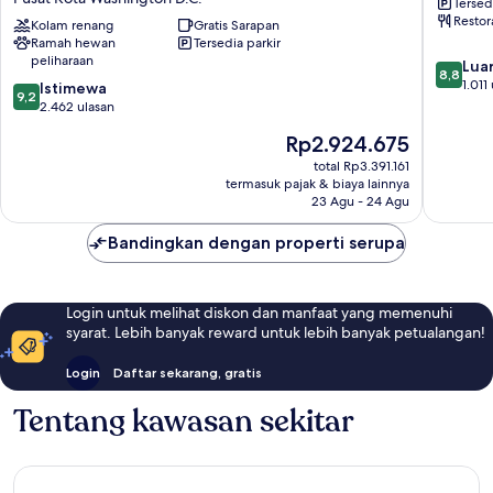
Tersed
Hilton
Downto
Restor
Washington
Kolam renang
Gratis Sarapan
Pusat
Ramah hewan
Tersedia parkir
D.C.
Kota
peliharaan
8.8
–
Washing
Luar
8,8
dari
Convention
D.C.
1.011
9.2
Istimewa
9,2
10,
Center
dari
2.462 ulasan
Luar
Pusat
10,
Harga
Rp2.924.675
Biasa,
Kota
Istimewa,
sekarang
1.011
Washington
2.462
total Rp3.391.161
Rp2.924.675
ulasan
D.C.
termasuk pajak & biaya lainnya
ulasan
23 Agu - 24 Agu
Bandingkan dengan properti serupa
Login untuk melihat diskon dan manfaat yang memenuhi
syarat. Lebih banyak reward untuk lebih banyak petualangan!
Login
Daftar sekarang, gratis
Tentang kawasan sekitar