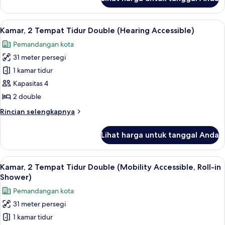
untuk
Accessible)
Kamar,
2
Lihat
Seprai premium, brankas, meja kerja, 
10
Tempat
Kamar, 2 Tempat Tidur Double (Hearing Accessible)
semua
Tidur
Pemandangan kota
Double
foto
(Hearing
31 meter persegi
untuk
Accessible)
Kamar,
1 kamar tidur
2
Kapasitas 4
Tempat
2 double
Tidur
Rincian
Rincian selengkapnya
Double
lebih
(Hearing
lanjut
Lihat harga untuk tanggal Anda
untuk
Accessible)
Kamar,
2
Lihat
Seprai premium, brankas, meja kerja, 
7
Tempat
Kamar, 2 Tempat Tidur Double (Mobility Accessible, Roll-in
semua
Tidur
Shower)
Double
foto
Pemandangan kota
(Hearing
untuk
Accessible)
31 meter persegi
Kamar,
1 kamar tidur
2