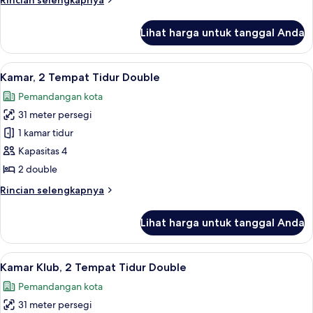
Rincian selengkapnya
Tidur
lebih
King
lanjut
Lihat harga untuk tanggal Anda
untuk
(View)
Kamar,
1
Lihat
Seprai premium, brankas, meja kerja, 
9
Tempat
Kamar, 2 Tempat Tidur Double
semua
Tidur
Pemandangan kota
King
foto
(View)
31 meter persegi
untuk
Kamar,
1 kamar tidur
2
Kapasitas 4
Tempat
2 double
Tidur
Rincian
Rincian selengkapnya
Double
lebih
lanjut
Lihat harga untuk tanggal Anda
untuk
Kamar,
2
Lihat
Seprai premium, brankas, meja kerja, 
10
Tempat
Kamar Klub, 2 Tempat Tidur Double
semua
Tidur
Pemandangan kota
Double
foto
31 meter persegi
untuk