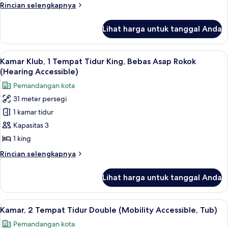
Rincian
Rincian selengkapnya
Tidur
lebih
King
lanjut
Lihat harga untuk tanggal Anda
untuk
(Mobility
Kamar
Accessible,
Klub,
Lihat
Seprai premium, brankas, meja kerja, 
Tub)
11
1
Kamar Klub, 1 Tempat Tidur King, Bebas Asap Rokok
semua
Tempat
(Hearing Accessible)
Tidur
foto
Pemandangan kota
King
untuk
(Mobility
31 meter persegi
Kamar
Accessible,
1 kamar tidur
Klub,
Tub)
1
Kapasitas 3
Tempat
1 king
Tidur
Rincian
Rincian selengkapnya
King,
lebih
Bebas
lanjut
Lihat harga untuk tanggal Anda
untuk
Asap
Kamar
Rokok
Klub,
Lihat
Seprai premium, brankas, meja kerja, 
(Hearing
8
1
Kamar, 2 Tempat Tidur Double (Mobility Accessible, Tub)
semua
Tempat
Accessible)
Pemandangan kota
Tidur
foto