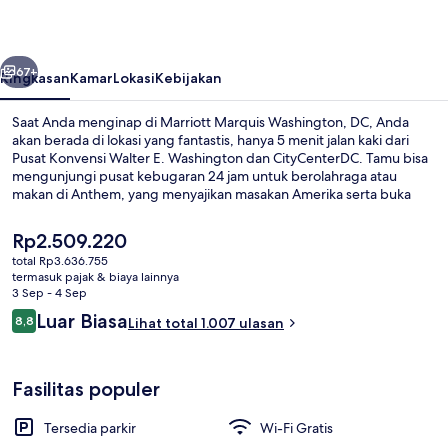
DC
belumnya
Berikutnya
67+
Ringkasan
Kamar
Lokasi
Kebijakan
Saat Anda menginap di Marriott Marquis Washington, DC, Anda
akan berada di lokasi yang fantastis, hanya 5 menit jalan kaki dari
Pusat Konvensi Walter E. Washington dan CityCenterDC. Tamu bisa
mengunjungi pusat kebugaran 24 jam untuk berolahraga atau
makan di Anthem, yang menyajikan masakan Amerika serta buka
untuk sarapan dan makan siang. Selain itu, Galeri Potret Nasional
dan Institusi Smithsonian hanya berjarak 10 menit berjalan kaki.Para
Harga
Rp2.509.220
traveler terkesan dengan staf dan lokasi. Properti ini berada dekat
saat
total Rp3.636.755
dengan transportasi umum: Stasiun 7th St. Convention Center
ini
termasuk pajak & biaya lainnya
berjarak 6 menit dan Stasiun Gallery Place Tiongkoktown berjarak 9
2 bar/lounge
Rp2.509.220
3 Sep - 4 Sep
menit.
Ulasan
Luar Biasa
8,8
Lihat total 1.007 ulasan
8,8 dari 10
Fasilitas populer
Tersedia parkir
Wi-Fi Gratis