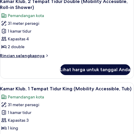
8
Tempat
Kamar Klub, 2 Tempat Tidur Double (Mobility Accessible,
semua
Tidur
Roll-in Shower)
Double
foto
Pemandangan kota
(View)
untuk
31 meter persegi
Kamar
1 kamar tidur
Klub,
2
Kapasitas 4
Tempat
2 double
Tidur
Rincian
Rincian selengkapnya
Double
lebih
(Mobility
lanjut
Lihat harga untuk tanggal Anda
untuk
Accessible,
Kamar
Roll-
Klub,
Lihat
Seprai premium, brankas, meja kerja, 
in
8
2
Kamar Klub, 1 Tempat Tidur King (Mobility Accessible, Tub)
semua
Tempat
Shower)
Pemandangan kota
Tidur
foto
Double
31 meter persegi
untuk
(Mobility
Kamar
1 kamar tidur
Accessible,
Klub,
Roll-
Kapasitas 3
in
1
1 king
Shower)
Tempat