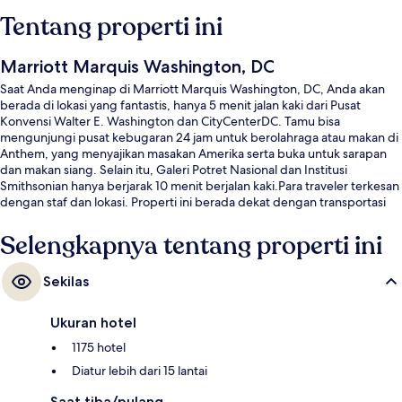
Tentang properti ini
Marriott Marquis Washington, DC
Saat Anda menginap di Marriott Marquis Washington, DC, Anda akan
berada di lokasi yang fantastis, hanya 5 menit jalan kaki dari Pusat
Konvensi Walter E. Washington dan CityCenterDC. Tamu bisa
mengunjungi pusat kebugaran 24 jam untuk berolahraga atau makan di
Anthem, yang menyajikan masakan Amerika serta buka untuk sarapan
dan makan siang. Selain itu, Galeri Potret Nasional dan Institusi
Smithsonian hanya berjarak 10 menit berjalan kaki.Para traveler terkesan
dengan staf dan lokasi. Properti ini berada dekat dengan transportasi
umum: Stasiun 7th St. Convention Center berjarak 6 menit dan Stasiun
Gallery Place Tiongkoktown berjarak 9 menit.
Selengkapnya tentang properti ini
Sekilas
Ukuran hotel
1175 hotel
Diatur lebih dari 15 lantai
Saat tiba/pulang