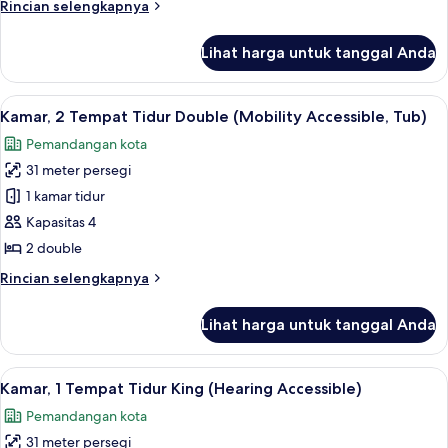
Rincian
Rincian selengkapnya
King
lebih
lanjut
Lihat harga untuk tanggal Anda
untuk
Studio,
1
Lihat
Seprai premium, brankas, meja kerja, 
12
Tempat
Kamar, 2 Tempat Tidur Double (Mobility Accessible, Tub)
semua
Tidur
Pemandangan kota
King
foto
31 meter persegi
untuk
Kamar,
1 kamar tidur
2
Kapasitas 4
Tempat
2 double
Tidur
Rincian
Rincian selengkapnya
Double
lebih
(Mobility
lanjut
Lihat harga untuk tanggal Anda
untuk
Accessible,
Kamar,
Tub)
2
Lihat
Seprai premium, brankas, meja kerja, 
11
Tempat
Kamar, 1 Tempat Tidur King (Hearing Accessible)
semua
Tidur
Pemandangan kota
Double
foto
(Mobility
31 meter persegi
untuk