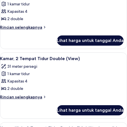
Kamar
1 kamar tidur
Klub,
Kapasitas 4
2
2 double
Tempat
Rincian
Rincian selengkapnya
Tidur
lebih
Double
lanjut
Lihat harga untuk tanggal Anda
untuk
Kamar
Klub,
Lihat
Seprai premium, brankas, meja kerja, 
11
2
Kamar, 2 Tempat Tidur Double (View)
semua
Tempat
31 meter persegi
Tidur
foto
Double
1 kamar tidur
untuk
Kamar,
Kapasitas 4
2
2 double
Tempat
Rincian
Rincian selengkapnya
Tidur
lebih
Double
lanjut
Lihat harga untuk tanggal Anda
untuk
(View)
Kamar,
2
Lihat
Seprai premium, brankas, meja kerja, 