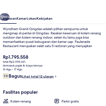
belumnya
Berikutnya
90+
Ringkasan
Kamar
Lokasi
Kebijakan
Wyndham Grand Qingdao adalah pilihan sempurna untuk
menginap di pantai di Qingdao. Rasakan keseruan di kolam renang
outdoor dan kolam renang indoor, selain itu tamu juga bisa
memanfaatkan pusat kebugaran dan kamar uap. Paulanade
Restaurant merupakan salah satu 5 restoran yang menyajikan
masakan Jerman dan buka untuk makan malam. Fasilitas klub anak
gratis, bar/lounge, dan kolam renang outdoor musiman adalah
Harga
Rp1.795.558
keunggulan lain di hotel mewah ini. .
saat
total Rp2.093.621
ini
termasuk pajak & biaya lainnya
Lounge lobi
Rp1.795.558
16 Agu - 17 Agu
Ulasan
Bagus
7,0
Lihat total 12 ulasan
7,0 dari 10
Fasilitas populer
Kolam renang
Parkir gratis