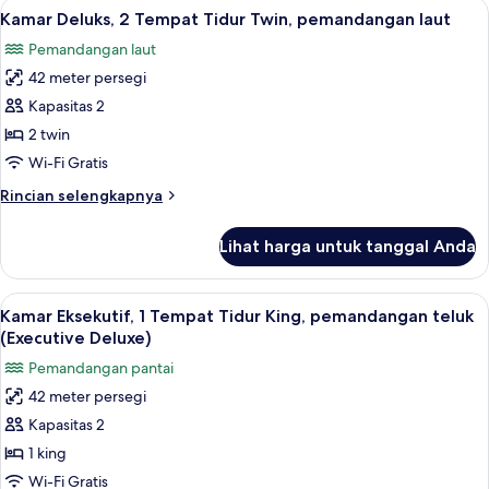
Lihat
Selimut bulu angsa, bantalan ekstra l
5
1
Kamar Deluks, 2 Tempat Tidur Twin, pemandangan laut
semua
Tempat
Pemandangan laut
Tidur
foto
King,
42 meter persegi
untuk
pemandangan
Kamar
Kapasitas 2
laut
Deluks,
2 twin
2
Wi-Fi Gratis
Tempat
Rincian
Rincian selengkapnya
Tidur
lebih
Twin,
lanjut
Lihat harga untuk tanggal Anda
untuk
pemandangan
Kamar
laut
Deluks,
Lihat
Selimut bulu angsa, bantalan ekstra l
7
2
Kamar Eksekutif, 1 Tempat Tidur King, pemandangan teluk
semua
Tempat
(Executive Deluxe)
Tidur
foto
Pemandangan pantai
Twin,
untuk
pemandangan
42 meter persegi
Kamar
laut
Kapasitas 2
Eksekutif,
1
1 king
Tempat
Wi-Fi Gratis