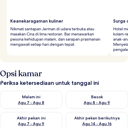
Keanekaragaman kuliner
Surga 
Nikmati santapan Jerman di udara terbuka atau
Hotel me
masakan Cina di lima restoran. Bar menawarkan
kolam r
pesona kehidupan malam, dan sarapan prasmanan
anak-an
mengawali setiap hari dengan tepat.
Menyela
pengala
Opsi kamar
Periksa ketersediaan untuk tanggal ini
Periksa ketersediaan untuk malam ini Agu 7 - Agu 8
Periksa ketersediaan untuk be
Malam ini
Besok
Agu 7 - Agu 8
Agu 8 - Agu 9
Periksa ketersediaan untuk akhir pekan ini Agu 7 - Agu 9
Periksa ketersediaan untuk ak
Akhir pekan ini
Akhir pekan berikutnya
Agu 7 - Agu 9
Agu 14 - Agu 16