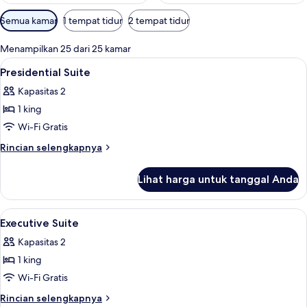
Filter
Semua kamar
1 tempat tidur
2 tempat tidur
tersedia
untuk
Menampilkan 25 dari 25 kamar
kamar
Lihat
Selimut bulu angsa, bantalan ekstra l
3
Presidential Suite
semua
Kapasitas 2
foto
1 king
untuk
Presidential
Wi-Fi Gratis
Suite
Rincian
Rincian selengkapnya
lebih
lanjut
Lihat harga untuk tanggal Anda
untuk
Presidential
Suite
Lihat
3
Executive Suite
semua
Kapasitas 2
foto
1 king
untuk
Executive
Wi-Fi Gratis
Suite
Rincian
Rincian selengkapnya