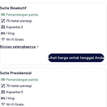
Deluks
Lihat
Selimut bulu angsa, bantalan ekstra l
7
Suite Eksekutif
semua
Pemandangan pantai
foto
75 meter persegi
untuk
Suite
Kapasitas 2
Eksekutif
1 king
Wi-Fi Gratis
Rincian
Rincian selengkapnya
lebih
lanjut
Lihat harga untuk tanggal Anda
untuk
Suite
Eksekutif
Lihat
Suite Presidensial | Selimut bulu angs
8
Suite Presidensial
semua
Pemandangan pantai
foto
75 meter persegi
untuk
Suite
Kapasitas 5
Presidensial
1 king
Wi-Fi Gratis