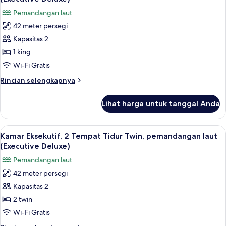
Tidur
foto
Pemandangan laut
Twin,
untuk
pemandangan
42 meter persegi
Kamar
teluk
Kapasitas 2
Eksekutif,
(Executive
Deluxe)
1
1 king
Tempat
Wi-Fi Gratis
Tidur
Rincian
Rincian selengkapnya
King,
lebih
pemandangan
lanjut
Lihat harga untuk tanggal Anda
untuk
laut
Kamar
(Executive
Eksekutif,
Lihat
Selimut bulu angsa, bantalan ekstra l
Deluxe)
7
1
Kamar Eksekutif, 2 Tempat Tidur Twin, pemandangan laut
semua
Tempat
(Executive Deluxe)
Tidur
foto
Pemandangan laut
King,
untuk
pemandangan
42 meter persegi
Kamar
laut
Kapasitas 2
Eksekutif,
(Executive
Deluxe)
2
2 twin
Tempat
Wi-Fi Gratis
Tidur