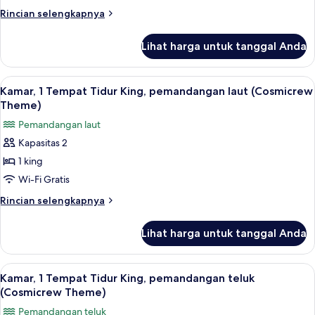
Rincian
Rincian selengkapnya
lebih
lanjut
Lihat harga untuk tanggal Anda
untuk
Suite
Presidensial
Lihat
2
Kamar, 1 Tempat Tidur King, pemandangan laut (Cosmicrew
semua
Theme)
foto
Pemandangan laut
untuk
Kapasitas 2
Kamar,
1 king
1
Tempat
Wi-Fi Gratis
Tidur
Rincian
Rincian selengkapnya
King,
lebih
lanjut
pemandangan
Lihat harga untuk tanggal Anda
untuk
laut
Kamar,
(Cosmicrew
1
Lihat
Selimut bulu angsa, bantalan ekstra l
2
Theme)
Tempat
Kamar, 1 Tempat Tidur King, pemandangan teluk
semua
Tidur
(Cosmicrew Theme)
King,
foto
Pemandangan teluk
pemandangan