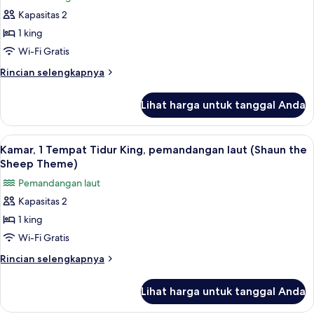
untuk
laut
Kapasitas 2
Kamar,
(Cosmicrew
1 king
1
Theme)
Tempat
Wi-Fi Gratis
Tidur
Rincian
Rincian selengkapnya
King,
lebih
lanjut
pemandangan
Lihat harga untuk tanggal Anda
untuk
teluk
Kamar,
(Cosmicrew
1
Lihat
Selimut bulu angsa, bantalan ekstra l
2
Theme)
Tempat
Kamar, 1 Tempat Tidur King, pemandangan laut (Shaun the
semua
Tidur
Sheep Theme)
King,
foto
Pemandangan laut
pemandangan
untuk
teluk
Kapasitas 2
Kamar,
(Cosmicrew
1 king
1
Theme)
Tempat
Wi-Fi Gratis
Tidur
Rincian
Rincian selengkapnya
King,
lebih
lanjut
pemandangan
Lihat harga untuk tanggal Anda
untuk
laut
Kamar,