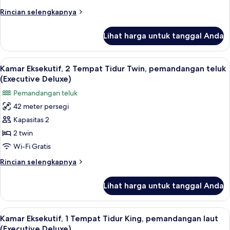
Tidur
Rincian
Rincian selengkapnya
King,
lebih
pemandangan
lanjut
Lihat harga untuk tanggal Anda
untuk
teluk
Kamar
(Executive
Eksekutif,
Lihat
Selimut bulu angsa, bantalan ekstra l
Deluxe)
8
1
Kamar Eksekutif, 2 Tempat Tidur Twin, pemandangan teluk
semua
Tempat
(Executive Deluxe)
Tidur
foto
Pemandangan teluk
King,
untuk
pemandangan
42 meter persegi
Kamar
teluk
Kapasitas 2
Eksekutif,
(Executive
Deluxe)
2
2 twin
Tempat
Wi-Fi Gratis
Tidur
Rincian
Rincian selengkapnya
Twin,
lebih
pemandangan
lanjut
Lihat harga untuk tanggal Anda
untuk
teluk
Kamar
(Executive
Eksekutif,
Lihat
Selimut bulu angsa, bantalan ekstra l
Deluxe)
7
2
Kamar Eksekutif, 1 Tempat Tidur King, pemandangan laut
semua
Tempat
(Executive Deluxe)