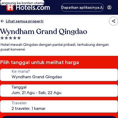
Langsung ke konten utama
Dapatkan aplikasinya
Lihat semua properti
Wyndham Grand Qingdao
Properti
bintang
Hotel mewah Qingdao dengan pantai pribadi, terhubung dengan
5.0
pusat konvensi
Pilih tanggal untuk melihat harga
Ke mana?
Tanggal
Traveler