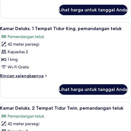
lebih
lanjut
Lihat harga untuk tanggal Anda
untuk
Executive
Suite
Lihat
Kamar Deluks, 1 Tempat Tidur King, pe
7
Kamar Deluks, 1 Tempat Tidur King, pemandangan teluk
semua
Pemandangan teluk
foto
42 meter persegi
untuk
Kamar
Kapasitas 2
Deluks,
1 king
1
Wi-Fi Gratis
Tempat
Rincian
Rincian selengkapnya
Tidur
lebih
King,
lanjut
Lihat harga untuk tanggal Anda
untuk
pemandangan
Kamar
teluk
Deluks,
Lihat
Selimut bulu angsa, bantalan ekstra l
7
1
Kamar Deluks, 2 Tempat Tidur Twin, pemandangan teluk
semua
Tempat
Pemandangan teluk
Tidur
foto
King,
42 meter persegi
untuk
pemandangan