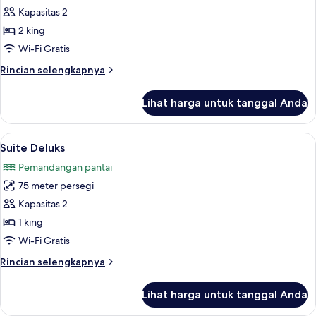
Kamar
Kapasitas 2
Keluarga
2 king
Wi-Fi Gratis
Rincian
Rincian selengkapnya
lebih
lanjut
Lihat harga untuk tanggal Anda
untuk
Kamar
Keluarga
Lihat
Selimut bulu angsa, bantalan ekstra l
9
Suite Deluks
semua
Pemandangan pantai
foto
75 meter persegi
untuk
Suite
Kapasitas 2
Deluks
1 king
Wi-Fi Gratis
Rincian
Rincian selengkapnya
lebih
lanjut
Lihat harga untuk tanggal Anda
untuk
Suite