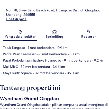
No. 178, Silver Sand Beach Road, Huangdao District, Qingdao,
Shandong, 266555
Lihat di peta
Peta
Yang ada di sekitar
Berkeliling
Restoran
Teluk Tangdao
- 1 mnt berkendara
- 0.9 km
Pantai Pasir Keemasan
- 8 mnt berkendara
- 8.7 km
Pusat Perbelanjaan Jiashike Huangdao
- 9 mnt berkendara
- 9.2 km
Mall MixC
- 32 mnt berkendara
- 34.6 km
May Fourth Square
- 32 mnt berkendara
- 35.0 km
Tentang properti ini
Wyndham Grand Qingdao
Wyndham Grand Qingdao adalah pilihan sempurna untuk menginap di
pantai di Qingdao. Rasakan keseruan di kolam renang outdoor dan