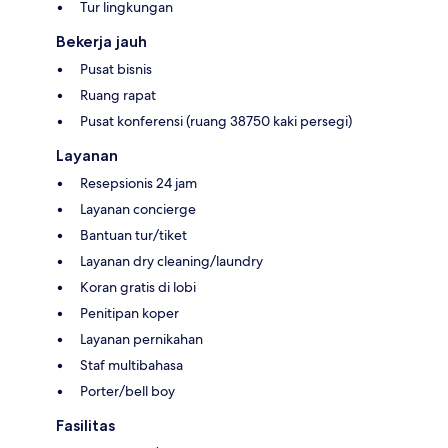
Tur lingkungan
Bekerja jauh
Pusat bisnis
Ruang rapat
Pusat konferensi (ruang 38750 kaki persegi)
Layanan
Resepsionis 24 jam
Layanan concierge
Bantuan tur/tiket
Layanan dry cleaning/laundry
Koran gratis di lobi
Penitipan koper
Layanan pernikahan
Staf multibahasa
Porter/bell boy
Fasilitas