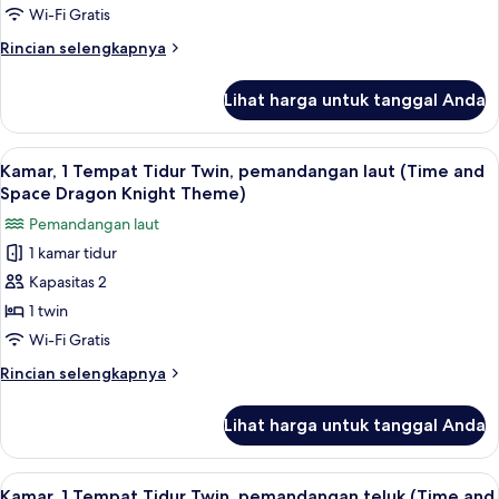
teluk
Apartemen,
Wi-Fi Gratis
(Ocean
1
Theme)
Rincian
Rincian selengkapnya
Tempat
lebih
lanjut
Tidur
Lihat harga untuk tanggal Anda
untuk
King
Apartemen,
1
Lihat
Selimut bulu angsa, bantalan ekstra l
2
Tempat
Kamar, 1 Tempat Tidur Twin, pemandangan laut (Time and
semua
Tidur
Space Dragon Knight Theme)
King
foto
Pemandangan laut
untuk
1 kamar tidur
Kamar,
Kapasitas 2
1
Tempat
1 twin
Tidur
Wi-Fi Gratis
Twin,
Rincian
Rincian selengkapnya
pemandangan
lebih
laut
lanjut
Lihat harga untuk tanggal Anda
untuk
(Time
Kamar,
and
1
Lihat
Selimut bulu angsa, bantalan ekstra l
Space
2
Tempat
Kamar, 1 Tempat Tidur Twin, pemandangan teluk (Time and