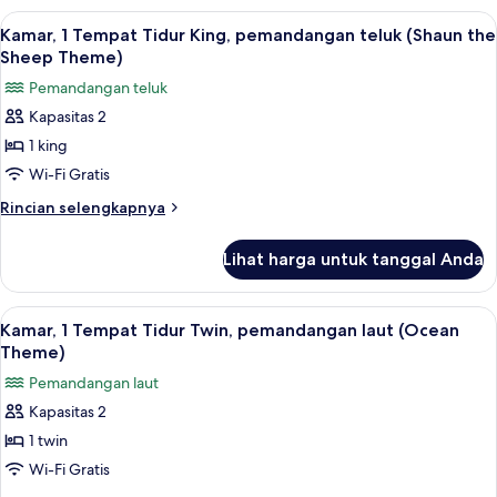
(Shaun
1
Lihat
Selimut bulu angsa, bantalan ekstra l
3
the
Tempat
Kamar, 1 Tempat Tidur King, pemandangan teluk (Shaun the
semua
Tidur
Sheep
Sheep Theme)
King,
foto
Theme)
Pemandangan teluk
pemandangan
untuk
laut
Kapasitas 2
Kamar,
(Shaun
1 king
1
the
Sheep
Tempat
Wi-Fi Gratis
Theme)
Tidur
Rincian
Rincian selengkapnya
King,
lebih
lanjut
pemandangan
Lihat harga untuk tanggal Anda
untuk
teluk
Kamar,
(Shaun
1
Lihat
Selimut bulu angsa, bantalan ekstra l
2
the
Tempat
Kamar, 1 Tempat Tidur Twin, pemandangan laut (Ocean
semua
Tidur
Sheep
Theme)
King,
foto
Theme)
Pemandangan laut
pemandangan
untuk
teluk
Kapasitas 2
Kamar,
(Shaun
1 twin
1
the
Sheep
Tempat
Wi-Fi Gratis
Theme)
Tidur