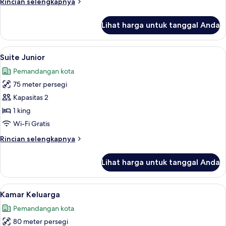
Rincian
Rincian selengkapnya
Twin,
lebih
pemandangan
lanjut
Lihat harga untuk tanggal Anda
untuk
laut
Kamar
(Executive
Eksekutif,
Lihat
Suite Junior | Selimut bulu angsa, ban
Deluxe)
6
2
Suite Junior
semua
Tempat
Pemandangan kota
Tidur
foto
Twin,
75 meter persegi
untuk
pemandangan
Suite
Kapasitas 2
laut
Junior
(Executive
1 king
Deluxe)
Wi-Fi Gratis
Rincian
Rincian selengkapnya
lebih
lanjut
Lihat harga untuk tanggal Anda
untuk
Suite
Junior
Lihat
Kamar Keluarga | Selimut bulu angsa, 
7
Kamar Keluarga
semua
Pemandangan kota
foto
80 meter persegi
untuk