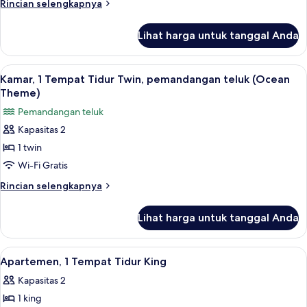
Rincian
Rincian selengkapnya
Twin,
lebih
lanjut
pemandangan
Lihat harga untuk tanggal Anda
untuk
laut
Kamar,
(Ocean
1
Lihat
Selimut bulu angsa, bantalan ekstra l
2
Theme)
Tempat
Kamar, 1 Tempat Tidur Twin, pemandangan teluk (Ocean
semua
Tidur
Theme)
Twin,
foto
Pemandangan teluk
pemandangan
untuk
laut
Kapasitas 2
Kamar,
(Ocean
1 twin
1
Theme)
Tempat
Wi-Fi Gratis
Tidur
Rincian
Rincian selengkapnya
Twin,
lebih
lanjut
pemandangan
Lihat harga untuk tanggal Anda
untuk
teluk
Kamar,
(Ocean
1
Lihat
Selimut bulu angsa, bantalan ekstra l
2
Theme)
Tempat
Apartemen, 1 Tempat Tidur King
semua
Tidur
Kapasitas 2
Twin,
foto
pemandangan
1 king
untuk