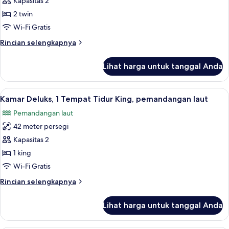
Kamar
Kapasitas 2
teluk
Deluks,
2 twin
2
Wi-Fi Gratis
Tempat
Rincian
Rincian selengkapnya
Tidur
lebih
Twin,
lanjut
Lihat harga untuk tanggal Anda
untuk
pemandangan
Kamar
teluk
Deluks,
Lihat
Selimut bulu angsa, bantalan ekstra l
5
2
Kamar Deluks, 1 Tempat Tidur King, pemandangan laut
semua
Tempat
Pemandangan laut
Tidur
foto
Twin,
42 meter persegi
untuk
pemandangan
Kamar
Kapasitas 2
teluk
Deluks,
1 king
1
Wi-Fi Gratis
Tempat
Rincian
Rincian selengkapnya
Tidur
lebih
King,
lanjut
Lihat harga untuk tanggal Anda
untuk
pemandangan
Kamar
laut
Deluks,