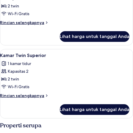
Kamar
2 twin
Twin
Wi-Fi Gratis
Deluks
Rincian
Rincian selengkapnya
lebih
lanjut
Lihat harga untuk tanggal Anda
untuk
Kamar
Twin
Lihat
Kamar Twin Superior | Minibar dan Wi-
3
Deluks
Kamar Twin Superior
semua
1 kamar tidur
foto
Kapasitas 2
untuk
Kamar
2 twin
Twin
Wi-Fi Gratis
Superior
Rincian
Rincian selengkapnya
lebih
lanjut
Lihat harga untuk tanggal Anda
untuk
Kamar
Twin
Properti serupa
Superior