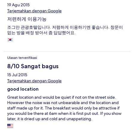
19 Agu 2015
Terjemahkan dengan Google
저련하게 이용가능
조그만 관광호텔입니다. 저렴하게 이용하기엔 좋습니다. 창문이
없는 방을 배정 받아서 좀 답답했어요.
Ulasan terverifikasi
8/10 Sangat bagus
15 Jul 2015
Terjemahkan dengan Google
good location
Great location and would be quiet if not on the street side.
However the noise was not unbearable and the location and
staff made up for it. The breakfast would only be attractive if
you would be there at 6am when it is first put out. If you show
later, it is dried up and cold and unappetizing.