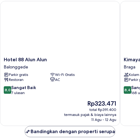
Hotel 88 Alun Alun
Kimaya B
Hotel
Kimaya
Hotel 88 Alun Alun
Kimaya
88
Braga
Balonggede
Braga
Alun
Bandun
Parkir gratis
Wi-Fi Gratis
Kolam
Alun
by
Restoran
AC
Parkir 
Balonggede
Harris
Braga
8.0
8.4
Sangat Baik
San
8,0
8,4
dari
dari
7 ulasan
168 u
10,
10,
Harga
Rp323.471
Sangat
Sangat
sekarang
Baik,
Baik,
total Rp391.400
Rp323.471
termasuk pajak & biaya lainnya
7
168
11 Agu - 12 Agu
ulasan
ulasan
Bandingkan dengan properti serupa