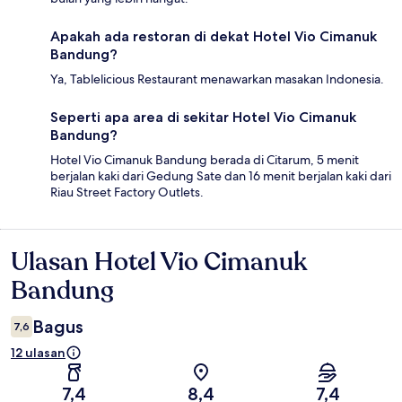
Apakah ada restoran di dekat Hotel Vio Cimanuk
Bandung?
Ya, Tablelicious Restaurant menawarkan masakan Indonesia.
Seperti apa area di sekitar Hotel Vio Cimanuk
Bandung?
Hotel Vio Cimanuk Bandung berada di Citarum, 5 menit
berjalan kaki dari Gedung Sate dan 16 menit berjalan kaki dari
Riau Street Factory Outlets.
Ulasan Hotel Vio Cimanuk
Ulasan
Bandung
Bagus
7,6
12 ulasan
7,4
8,4
7,4