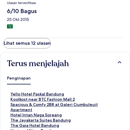
Ulasan terverifikasi
6/10 Bagus
25 Okt 2015
Lihat semua 12 ulasan
Terus menjelajah
Penginapan
T
Yello Hotel Paskal Bandung
a
T
Koolkost near BTC Fashion Mall 2
u
a
T
Spacious & Comfy 2BR at Galeri Ciumbuleuit
t
u
a
Apartment
a
t
u
T
Hotel Intan Naga Soreang
n
a
t
a
T
The Jayakarta Suites Bandung
S
n
a
u
a
T
The Gaia Hotel Bandung