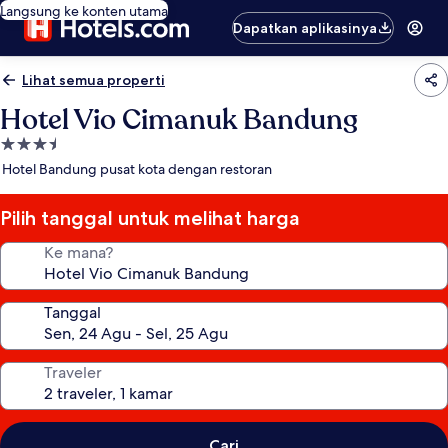
Langsung ke konten utama
Dapatkan aplikasinya
Lihat semua properti
Hotel Vio Cimanuk Bandung
Properti
bintang
Hotel Bandung pusat kota dengan restoran
3.5
Pilih tanggal untuk melihat harga
Ke mana?
Tanggal
Traveler
Cari