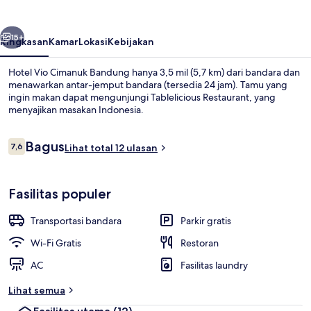
Bandung
belumnya
Berikutnya
15+
Ringkasan
Kamar
Lokasi
Kebijakan
Hotel Vio Cimanuk Bandung hanya 3,5 mil (5,7 km) dari bandara dan
menawarkan antar-jemput bandara (tersedia 24 jam). Tamu yang
ingin makan dapat mengunjungi Tablelicious Restaurant, yang
menyajikan masakan Indonesia.
Ulasan
Bagus
7,6
Lihat total 12 ulasan
7,6 dari 10
Kamar Twin Superior | Minibar dan Wi-
Fasilitas populer
Transportasi bandara
Parkir gratis
Wi-Fi Gratis
Restoran
AC
Fasilitas laundry
Lihat semua