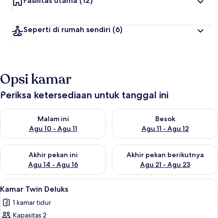
Fasilitas utama
(12)
Seperti di rumah sendiri
(6)
Opsi kamar
Periksa ketersediaan untuk tanggal ini
Periksa ketersediaan untuk malam ini Agu 10 - Agu 11
Periksa ketersediaan untuk be
Malam ini
Besok
Agu 10 - Agu 11
Agu 11 - Agu 12
Periksa ketersediaan untuk akhir pekan ini Agu 14 - Agu 16
Periksa ketersediaan untuk ak
Akhir pekan ini
Akhir pekan berikutnya
Agu 14 - Agu 16
Agu 21 - Agu 23
Lihat
Kamar Twin Deluks | Minibar dan Wi-Fi
3
Kamar Twin Deluks
semua
1 kamar tidur
foto
Kapasitas 2
untuk