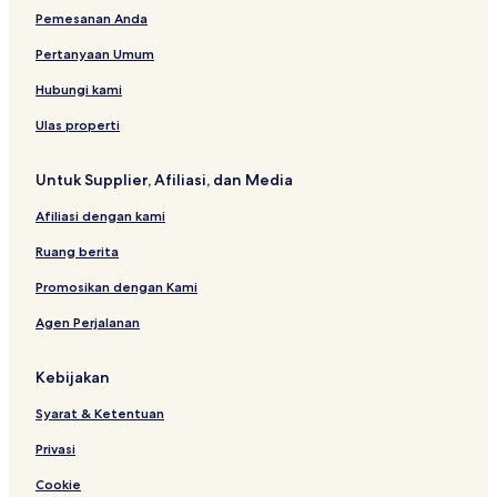
p
H
n
a
u
e
n
E
Pemesanan Anda
a
G
d
r
n
l
g
L
r
u
a
g
C
Pertanyaan Umum
t
n
h
u
m
g
y
r
Hubungi kami
e
a
a
n
n
t
Ulas properti
t
g
e
a
d
Untuk Supplier, Afiliasi, dan Media
n
R
Afiliasi dengan kami
e
s
Ruang berita
i
d
Promosikan dengan Kami
e
Agen Perjalanan
n
c
e
Kebijakan
Syarat & Ketentuan
Privasi
Cookie