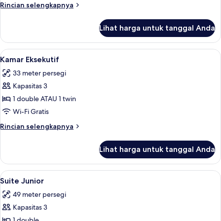
1
Rincian
Rincian selengkapnya
Tempat
lebih
Tidur
lanjut
Lihat harga untuk tanggal Anda
untuk
Double
Kamar
Deluks,
Lihat
Kamar Eksekutif | Brankas, meja kerja,
5
1
Kamar Eksekutif
semua
Tempat
33 meter persegi
Tidur
foto
Double
Kapasitas 3
untuk
Kamar
1 double ATAU 1 twin
Eksekutif
Wi-Fi Gratis
Rincian
Rincian selengkapnya
lebih
lanjut
Lihat harga untuk tanggal Anda
untuk
Kamar
Eksekutif
Lihat
Suite Junior | Brankas, meja kerja, ru
6
Suite Junior
semua
49 meter persegi
foto
Kapasitas 3
untuk
Suite
1 double