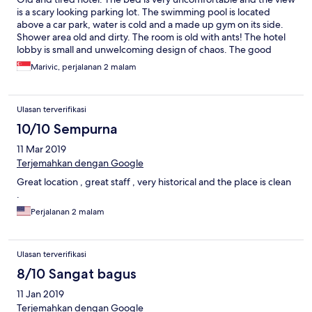
is a scary looking parking lot. The swimming pool is located
above a car park, water is cold and a made up gym on its side.
Shower area old and dirty. The room is old with ants! The hotel
lobby is small and unwelcoming design of chaos. The good
thing about this hotel is the photogenic dining room (dusty tree
Marivic, perjalanan 2 malam
decorations) and the staff. Otherwise I can’t wait to check out
feeling was with me for two nights.
Ulasan terverifikasi
10/10 Sempurna
11 Mar 2019
Terjemahkan dengan Google
Great location , great staff , very historical and the place is clean
.
Perjalanan 2 malam
Ulasan terverifikasi
8/10 Sangat bagus
11 Jan 2019
Terjemahkan dengan Google