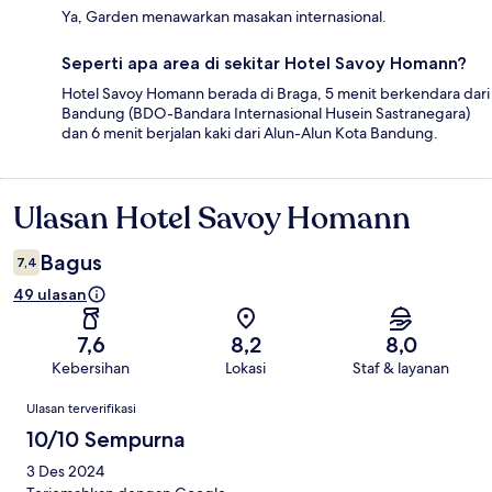
Ya, Garden menawarkan masakan internasional.
Seperti apa area di sekitar Hotel Savoy Homann?
Hotel Savoy Homann berada di Braga, 5 menit berkendara dari
Bandung (BDO-Bandara Internasional Husein Sastranegara)
dan 6 menit berjalan kaki dari Alun-Alun Kota Bandung.
Ulasan Hotel Savoy Homann
Ulasan
Bagus
7,4
49 ulasan
7,6
8,2
8,0
Kebersihan
Lokasi
Staf & layanan
Ulasan
Ulasan terverifikasi
10/10 Sempurna
3 Des 2024