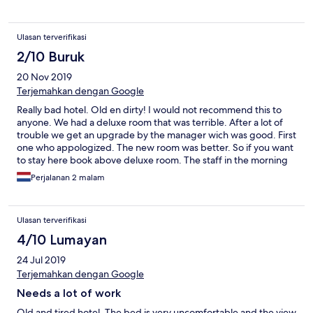
Ulasan terverifikasi
2/10 Buruk
20 Nov 2019
Terjemahkan dengan Google
Really bad hotel. Old en dirty! I would not recommend this to
anyone. We had a deluxe room that was terrible. After a lot of
trouble we get an upgrade by the manager wich was good. First
one who appologized. The new room was better. So if you want
to stay here book above deluxe room. The staff in the morning
was much better. Overall I would not stay here again.
Perjalanan 2 malam
Ulasan terverifikasi
4/10 Lumayan
24 Jul 2019
Terjemahkan dengan Google
Needs a lot of work
Old and tired hotel. The bed is very uncomfortable and the view