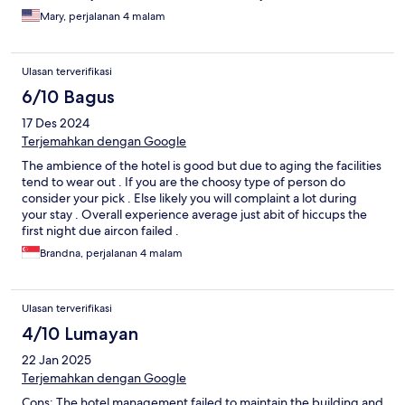
sweet and helpful but not that well informed for tourism, the
Mary, perjalanan 4 malam
area is interesting and more lively at night.
Ulasan terverifikasi
6/10 Bagus
17 Des 2024
Terjemahkan dengan Google
The ambience of the hotel is good but due to aging the facilities
tend to wear out . If you are the choosy type of person do
consider your pick . Else likely you will complaint a lot during
your stay . Overall experience average just abit of hiccups the
first night due aircon failed .
Brandna, perjalanan 4 malam
Ulasan terverifikasi
4/10 Lumayan
22 Jan 2025
Terjemahkan dengan Google
Cons: The hotel management failed to maintain the building and