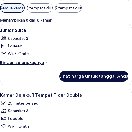
Filter
Semua kamar
1 tempat tidur
2 tempat tidur
tersedia
untuk
Menampilkan 8 dari 8 kamar
kamar
Lihat
Brankas, meja kerja, ruang kerja rama
2
Junior Suite
semua
Kapasitas 2
foto
1 queen
untuk
Junior
Wi-Fi Gratis
Suite
Rincian
Rincian selengkapnya
lebih
lanjut
Lihat harga untuk tanggal Anda
untuk
Junior
Suite
Lihat
Kamar Deluks, 1 Tempat Tidur Double |
5
Kamar Deluks, 1 Tempat Tidur Double
semua
25 meter persegi
foto
Kapasitas 3
untuk
Kamar
1 double
Deluks,
Wi-Fi Gratis