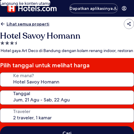
Langsung ke konten utama
Dapatkan aplikasinya
Lihat semua properti
Hotel Savoy Homann
Properti
bintang
Hotel gaya Art Deco di Bandung dengan kolam renang indoor, restoran
3.5
Pilih tanggal untuk melihat harga
Ke mana?
Tanggal
Traveler
Cari