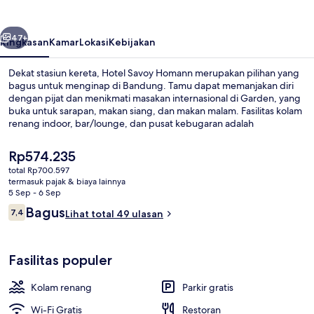
belumnya
Berikutnya
47+
Ringkasan
Kamar
Lokasi
Kebijakan
Dekat stasiun kereta, Hotel Savoy Homann merupakan pilihan yang
bagus untuk menginap di Bandung. Tamu dapat memanjakan diri
dengan pijat dan menikmati masakan internasional di Garden, yang
buka untuk sarapan, makan siang, dan makan malam. Fasilitas kolam
renang indoor, bar/lounge, dan pusat kebugaran adalah
keunggulan lain di hotel Gaya Art Deco ini. .
Harga
Rp574.235
saat
total Rp700.597
ini
termasuk pajak & biaya lainnya
Melayani sarapan, makan siang, dan
Rp574.235
5 Sep - 6 Sep
Ulasan
Bagus
7,4
Lihat total 49 ulasan
7,4 dari 10
Fasilitas populer
Kolam renang
Parkir gratis
Wi-Fi Gratis
Restoran