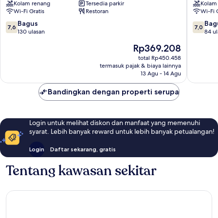
Kolam renang
Tersedia parkir
Kolam
Bandung
Braga
Wi-Fi Gratis
Restoran
Wi-Fi 
Braga
7.6
7.0
Bagus
Bag
7,6
7,0
dari
dari
130 ulasan
84 u
10,
10,
Harga
Rp369.208
Bagus,
Bagus,
sekarang
130
84
total Rp450.458
Rp369.208
termasuk pajak & biaya lainnya
ulasan
ulasan
13 Agu - 14 Agu
Bandingkan dengan properti serupa
Login untuk melihat diskon dan manfaat yang memenuhi
syarat. Lebih banyak reward untuk lebih banyak petualangan!
Login
Daftar sekarang, gratis
Tentang kawasan sekitar