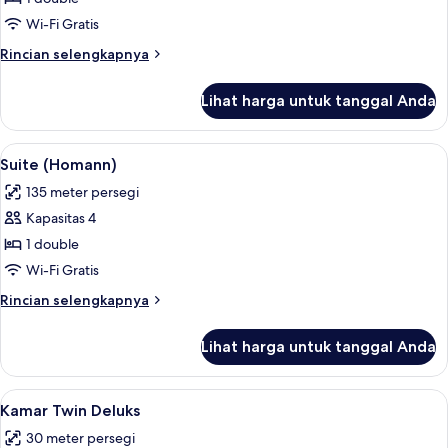
Junior
Wi-Fi Gratis
Rincian
Rincian selengkapnya
lebih
lanjut
Lihat harga untuk tanggal Anda
untuk
Suite
Junior
Lihat
Suite (Homann) | Brankas, meja kerja,
6
Suite (Homann)
semua
135 meter persegi
foto
Kapasitas 4
untuk
Suite
1 double
(Homann)
Wi-Fi Gratis
Rincian
Rincian selengkapnya
lebih
lanjut
Lihat harga untuk tanggal Anda
untuk
Suite
(Homann)
Lihat
Kamar Twin Deluks | Brankas, meja ker
5
Kamar Twin Deluks
semua
30 meter persegi
foto