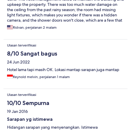
upkeep the property. There was too much water damage on
the ceiling from the past rainy season; the room had missing
light fixtures, which makes you wonder if there was a hidden
camera, and the shower doors won't close, which are a few that
come to my mind. Ah, not to mention, right next to the elevator,
Ridvan, perjalanan 2 malam
there were dried red stains on the carpet and column, which I
couldn't tell if the source was a meal or blood that caused them.
Also, I booked a Double Room with the expectation of two
Ulasan terverifikasi
separate rooms but ended up with a single room. According to
the hotel manager, "Double Room" means maximum room
8/10 Sangat bagus
capacity. Pros: Despite all the cons above, the hotel staff was
24 Jun 2022
friendly, and the hotel was located in the city's center.
Conclusion: I would NOT stay at this hotel again unless they go
Hotel lama tapi masih OK. Lokasi mantap sarapan juga mantap
through a significant renovation and come up with a better
Reynold melvin, perjalanan 1 malam
room description.
Ulasan terverifikasi
10/10 Sempurna
19 Jan 2016
Sarapan yg istimewa
Hidangan sarapan yang menyenangkan. Istimewa