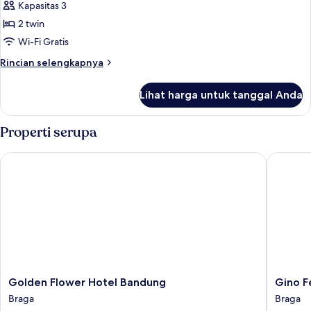
Kapasitas 3
foto
2 twin
untuk
Executive
Wi-Fi Gratis
Twin
Rincian
Rincian selengkapnya
Bedroom
lebih
lanjut
Lihat harga untuk tanggal Anda
untuk
Executive
Twin
Properti serupa
Bedroom
Golden Flower Hotel Bandung
Gino Fer
Golden
Gino
Golden Flower Hotel Bandung
Gino F
Flower
Feruci
Braga
Braga
Hotel
Braga