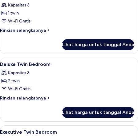
Kapasitas 3
untuk
Kamar
1 twin
Twin
Wi-Fi Gratis
Deluks
Rincian
Rincian selengkapnya
lebih
lanjut
Lihat harga untuk tanggal Anda
untuk
Kamar
Twin
Lihat
Brankas, meja kerja, ruang kerja rama
5
Deluks
Deluxe Twin Bedroom
semua
Kapasitas 3
foto
2 twin
untuk
Deluxe
Wi-Fi Gratis
Twin
Rincian
Rincian selengkapnya
Bedroom
lebih
lanjut
Lihat harga untuk tanggal Anda
untuk
Deluxe
Twin
Lihat
Lobi
13
Bedroom
Executive Twin Bedroom
semua