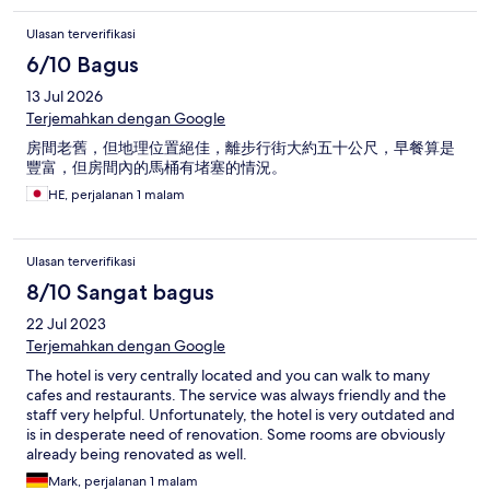
Ulasan terverifikasi
6/10 Bagus
13 Jul 2026
Terjemahkan dengan Google
房間老舊，但地理位置絕佳，離步行街大約五十公尺，早餐算是
豐富，但房間內的馬桶有堵塞的情況。
HE, perjalanan 1 malam
Ulasan terverifikasi
8/10 Sangat bagus
22 Jul 2023
Terjemahkan dengan Google
The hotel is very centrally located and you can walk to many
cafes and restaurants. The service was always friendly and the
staff very helpful. Unfortunately, the hotel is very outdated and
is in desperate need of renovation. Some rooms are obviously
already being renovated as well.
Mark, perjalanan 1 malam