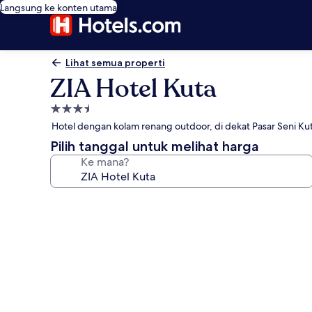
Langsung ke konten utama
Lihat semua properti
ZIA Hotel Kuta
Properti
bintang
Hotel dengan kolam renang outdoor, di dekat Pasar Seni Ku
3.5
Pilih tanggal untuk melihat harga
Ke mana?
Galeri
foto
untuk
ZIA
Hotel
Kuta