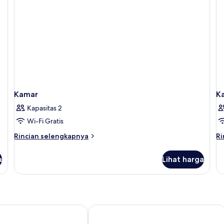
Kamar
K
Kapasitas 2
Wi-Fi Gratis
Rincian
Ri
Rincian selengkapnya
Ri
lebih
le
lanjut
la
a
Lihat harga
untuk
un
Kamar
K
Kuta
Balisandy Resort