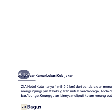
45+
Ringkasan
Kamar
Lokasi
Kebijakan
ZIA Hotel Kuta hanya 4 mil (6,5 km) dari bandara dan men
mengunjungi pusat kebugaran untuk berolahraga, Anda da
bar/lounge.Keunggulan lainnya meliputi kolam renang outd
Ulasan
Bagus
7,8
7,8 dari 10