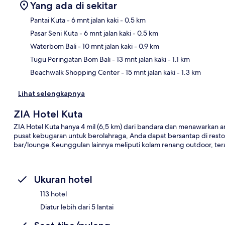
Yang ada di sekitar
Pantai Kuta
- 6 mnt jalan kaki
- 0.5 km
Pasar Seni Kuta
- 6 mnt jalan kaki
- 0.5 km
Pet
Waterbom Bali
- 10 mnt jalan kaki
- 0.9 km
Tugu Peringatan Bom Bali
- 13 mnt jalan kaki
- 1.1 km
Beachwalk Shopping Center
- 15 mnt jalan kaki
- 1.3 km
Lihat selengkapnya
ZIA Hotel Kuta
ZIA Hotel Kuta hanya 4 mil (6,5 km) dari bandara dan menawarkan a
pusat kebugaran untuk berolahraga, Anda dapat bersantap di resto
bar/lounge.Keunggulan lainnya meliputi kolam renang outdoor, tera
Ukuran hotel
113 hotel
Diatur lebih dari 5 lantai