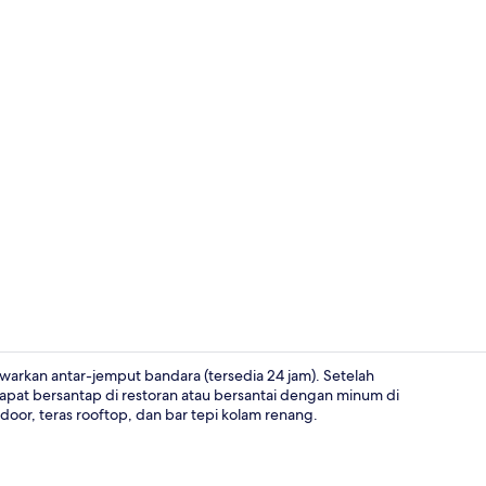
Video kreato
awarkan antar-jemput bandara (tersedia 24 jam). Setelah
pat bersantap di restoran atau bersantai dengan minum di
oor, teras rooftop, dan bar tepi kolam renang.
Sarapan pra