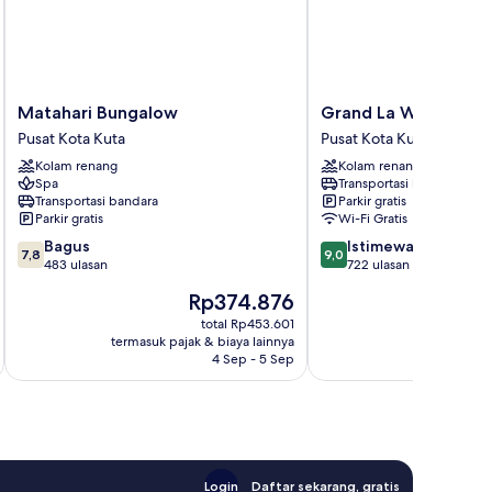
Matahari
Grand
Matahari Bungalow
Grand La Walon Hot
Bungalow
La
Pusat Kota Kuta
Pusat Kota Kuta
Pusat
Walon
Kolam renang
Kolam renang
Kota
Hotel
Spa
Transportasi bandara
Kuta
Pusat
Transportasi bandara
Parkir gratis
Kota
Parkir gratis
Wi-Fi Gratis
Kuta
7.8
9.0
Bagus
Istimewa
7,8
9,0
dari
dari
483 ulasan
722 ulasan
10,
10,
Harga
Rp374.876
Bagus,
Istimewa,
sekarang
483
722
total Rp453.601
Rp374.876
termasuk pajak & biaya lainnya
termasuk paj
ulasan
ulasan
4 Sep - 5 Sep
Login
Daftar sekarang, gratis