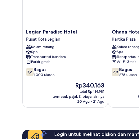
Legian
Ohana
Legian Paradiso Hotel
Ohana Hote
Paradiso
Hotel
Pusat Kota Legian
Kartika Plaza
Hotel
Kuta
Kolam renang
Kolam renan
Pusat
Kartika
Spa
Spa
Kota
Plaza
Transportasi bandara
Transportasi
Legian
Parkir gratis
Wi-Fi Gratis
7.6
7.8
Bagus
Bagus
7,6
7,8
dari
dari
1.000 ulasan
278 ulasan
10,
10,
Harga
Rp340.163
Bagus,
Bagus,
sekarang
1.000
278
total Rp414.981
Rp340.163
termasuk pajak & biaya lainnya
ulasan
ulasan
20 Agu - 21 Agu
Login untuk melihat diskon dan man