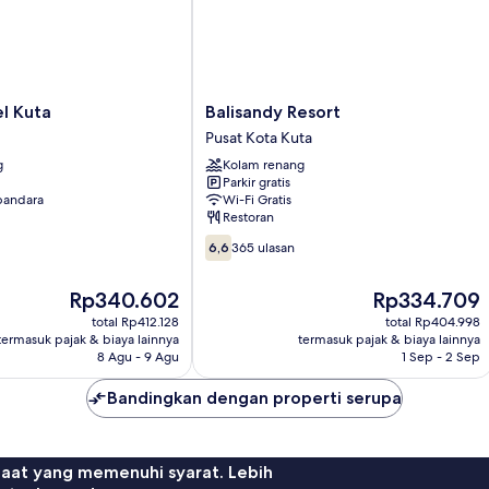
Balisandy
l Kuta
Balisandy Resort
Resort
Pusat Kota Kuta
Pusat
g
Kolam renang
Kota
Parkir gratis
Kuta
 bandara
Wi-Fi Gratis
Restoran
6.6
6,6
365 ulasan
dari
10,
Harga
Harga
Rp340.602
Rp334.709
365
sekarang
sekarang
ulasan
total Rp412.128
total Rp404.998
Rp340.602
Rp334.709
termasuk pajak & biaya lainnya
termasuk pajak & biaya lainnya
8 Agu - 9 Agu
1 Sep - 2 Sep
Bandingkan dengan properti serupa
faat yang memenuhi syarat. Lebih