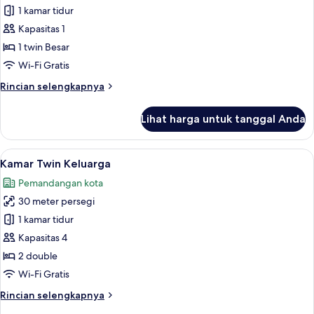
Kamar
1 kamar tidur
Single
Kapasitas 1
Standar
1 twin Besar
Wi-Fi Gratis
Rincian
Rincian selengkapnya
lebih
lanjut
Lihat harga untuk tanggal Anda
untuk
Kamar
Single
Lihat
Kamar Twin Keluarga | Seprai premium,
4
Standar
Kamar Twin Keluarga
semua
Pemandangan kota
foto
30 meter persegi
untuk
Kamar
1 kamar tidur
Twin
Kapasitas 4
Keluarga
2 double
Wi-Fi Gratis
Rincian
Rincian selengkapnya
lebih