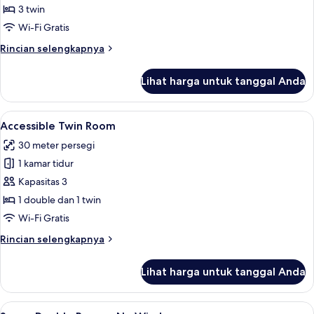
Triple,
3 twin
tanpa
Wi-Fi Gratis
jendela
Rincian
Rincian selengkapnya
lebih
lanjut
Lihat harga untuk tanggal Anda
untuk
Kamar
Triple,
Lihat
Accessible Twin Room | Seprai premium
5
tanpa
Accessible Twin Room
semua
jendela
30 meter persegi
foto
1 kamar tidur
untuk
Accessible
Kapasitas 3
Twin
1 double dan 1 twin
Room
Wi-Fi Gratis
Rincian
Rincian selengkapnya
lebih
lanjut
Lihat harga untuk tanggal Anda
untuk
Accessible
Twin
Lihat
Space Double Room - No Window | Sepr
5
Room