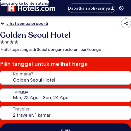
Langsung ke konten utama
Dapatkan aplikasinya
Lihat semua properti
Golden Seoul Hotel
Properti
bintang
Hotel tepi sungai di Seoul dengan restoran, bar/lounge
4.0
Pilih tanggal untuk melihat harga
Ke mana?
Tanggal
Traveler
Cari