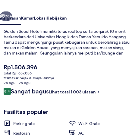
belumnya
Berikutnya
70+
Ringkasan
Kamar
Lokasi
Kebijakan
Golden Seoul Hotel memiliki teras rooftop serta berjarak 10 menit
berkendara dari Universitas Hongik dan Taman Yeouido Hangang.
Tamu dapat mengunjungi pusat kebugaran untuk berolahraga atau
makan di Golden House, yang menyajikan sarapan, makan siang,
dan makan malam. Keunggulan lainnya meliputi bar/lounge dan
taman. Para wisatawan menyukainya karena sangat dekat dari
transportasi umum: Stasiun Yeomchang hanya 4 menit dan Stasiun
Harga
Rp1.506.396
Sinmokdong hanya 8 menit.
saat
total Rp1.657.036
ini
termasuk pajak & biaya lainnya
Melayani sarapan, makan siang, dan
Rp1.506.396
24 Agu - 25 Agu
Ulasan
Sangat bagus
8,4
Lihat total 1.003 ulasan
8,4 dari 10
Fasilitas populer
Parkir gratis
Wi-Fi Gratis
Restoran
AC