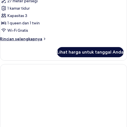
27 meter persegi
foto
1 kamar tidur
untuk
Inside
Kapasitas 3
Deluxe
1 queen dan 1 twin
Twin
Wi-Fi Gratis
-
Rincian
Rincian selengkapnya
No
lebih
window
lanjut
Lihat harga untuk tanggal Anda
untuk
Inside
Deluxe
Twin
-
No
window