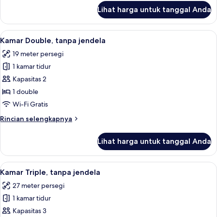
lanjut
Lihat harga untuk tanggal Anda
untuk
Kamar
Twin
Lihat
Seprai premium, selimut bulu angsa, b
3
Keluarga
Kamar Double, tanpa jendela
semua
19 meter persegi
foto
1 kamar tidur
untuk
Kamar
Kapasitas 2
Double,
1 double
tanpa
Wi-Fi Gratis
jendela
Rincian
Rincian selengkapnya
lebih
lanjut
Lihat harga untuk tanggal Anda
untuk
Kamar
Double,
Lihat
Kamar Triple, tanpa jendela | Seprai p
3
tanpa
Kamar Triple, tanpa jendela
semua
jendela
27 meter persegi
foto
1 kamar tidur
untuk
Kamar
Kapasitas 3