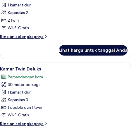
Kamar
1 kamar tidur
Twin
Kapasitas 2
Standar
2 twin
Wi-Fi Gratis
Rincian
Rincian selengkapnya
lebih
lanjut
Lihat harga untuk tanggal Anda
untuk
Kamar
Twin
Lihat
Kamar Twin Deluks | Seprai premium, s
4
Standar
Kamar Twin Deluks
semua
Pemandangan kota
foto
30 meter persegi
untuk
Kamar
1 kamar tidur
Twin
Kapasitas 3
Deluks
1 double dan 1 twin
Wi-Fi Gratis
Rincian
Rincian selengkapnya
lebih