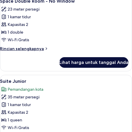
Space Double Room - No Window
semua
23 meter persegi
foto
1 kamar tidur
untuk
Space
Kapasitas 2
Double
1 double
Room
Wi-Fi Gratis
-
Rincian
Rincian selengkapnya
No
lebih
Window
lanjut
Lihat harga untuk tanggal Anda
untuk
Space
Double
Lihat
Suite Junior | Seprai premium, selimut
4
Room
Suite Junior
semua
-
Pemandangan kota
No
foto
Window
35 meter persegi
untuk
Suite
1 kamar tidur
Junior
Kapasitas 2
1 queen
Wi-Fi Gratis