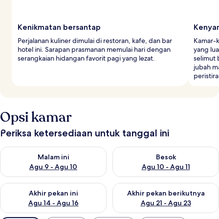
Kenikmatan bersantap
Kenyam
Perjalanan kuliner dimulai di restoran, kafe, dan bar
Kamar-k
hotel ini. Sarapan prasmanan memulai hari dengan
yang lua
serangkaian hidangan favorit pagi yang lezat.
selimut
jubah m
peristi
Opsi kamar
Periksa ketersediaan untuk tanggal ini
Periksa ketersediaan untuk malam ini Agu 9 - Agu 10
Periksa ketersediaan untuk be
Malam ini
Besok
Agu 9 - Agu 10
Agu 10 - Agu 11
Periksa ketersediaan untuk akhir pekan ini Agu 14 - Agu 16
Periksa ketersediaan untuk ak
Akhir pekan ini
Akhir pekan berikutnya
Agu 14 - Agu 16
Agu 21 - Agu 23