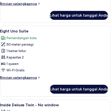
Rincian
Rincian selengkapnya
lebih
lanjut
Lihat harga untuk tanggal Anda
untuk
Suite
Junior
Lihat
Eight Uno Suite | Seprai premium, sel
5
Eight Uno Suite
semua
Pemandangan kota
foto
50 meter persegi
untuk
Eight
1 kamar tidur
Uno
Kapasitas 2
Suite
1 queen
Wi-Fi Gratis
Rincian
Rincian selengkapnya
lebih
lanjut
Lihat harga untuk tanggal Anda
untuk
Eight
Uno
Lihat
Inside Deluxe Twin - No window | Sepr
2
Suite
Inside Deluxe Twin - No window
semua