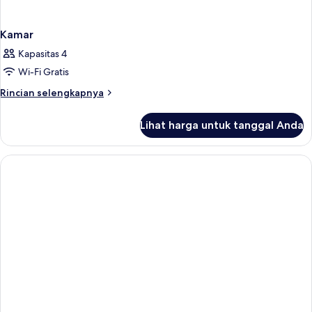
Kamar
Kapasitas 4
Wi-Fi Gratis
Rincian
Rincian selengkapnya
lebih
lanjut
Lihat harga untuk tanggal Anda
untuk
Kamar