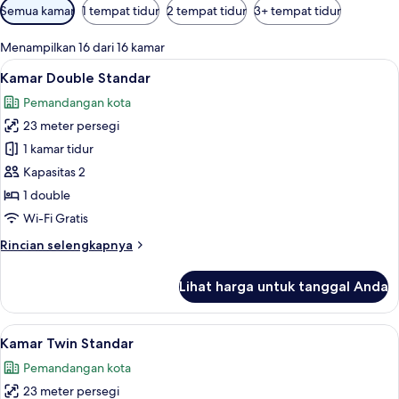
Filter
Semua kamar
1 tempat tidur
2 tempat tidur
3+ tempat tidur
tersedia
untuk
Menampilkan 16 dari 16 kamar
kamar
Lihat
Kamar Double Standar | Seprai premium
6
Kamar Double Standar
semua
Pemandangan kota
foto
23 meter persegi
untuk
Kamar
1 kamar tidur
Double
Kapasitas 2
Standar
1 double
Wi-Fi Gratis
Rincian
Rincian selengkapnya
lebih
lanjut
Lihat harga untuk tanggal Anda
untuk
Kamar
Double
Lihat
Kamar Twin Standar | Seprai premium, 
5
Standar
Kamar Twin Standar
semua
Pemandangan kota
foto
23 meter persegi
untuk