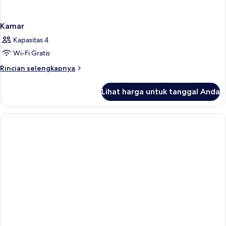
Kamar
Kapasitas 4
Wi-Fi Gratis
Rincian
Rincian selengkapnya
lebih
lanjut
Lihat harga untuk tanggal Anda
untuk
Kamar