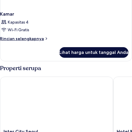
Kamar
Kapasitas 4
Wi-Fi Gratis
Rincian
Rincian selengkapnya
lebih
lanjut
Lihat harga untuk tanggal Anda
untuk
Kamar
Properti serupa
Inter City Seoul
Hotel M 
Inter
Hotel
Inter City Seoul
Hotel 