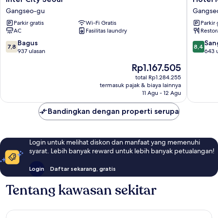
City
M
Gangseo-gu
Gangse
Seoul
Felice
Parkir gratis
Wi-Fi Gratis
Parkir 
Gangseo-
Gangse
AC
Fasilitas laundry
Restor
gu
gu
7.8
8.4
Bagus
San
7,8
8,4
dari
dari
937 ulasan
643 
10,
10,
Harga
Rp1.167.505
Bagus,
Sangat
sekarang
937
Baik,
total Rp1.284.255
Rp1.167.505
termasuk pajak & biaya lainnya
ulasan
643
11 Agu - 12 Agu
ulasan
Bandingkan dengan properti serupa
Login untuk melihat diskon dan manfaat yang memenuhi
syarat. Lebih banyak reward untuk lebih banyak petualangan!
Login
Daftar sekarang, gratis
Tentang kawasan sekitar