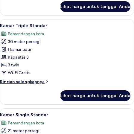
lanjut
Lihat harga untuk tanggal Anda
untuk
Kamar
Twin
Lihat
Kamar Triple Standar | Pemandangan 
5
Deluks
Kamar Triple Standar
semua
Pemandangan kota
foto
30 meter persegi
untuk
Kamar
1 kamar tidur
Triple
Kapasitas 3
Standar
3 twin
Wi-Fi Gratis
Rincian
Rincian selengkapnya
lebih
lanjut
Lihat harga untuk tanggal Anda
untuk
Kamar
Triple
Lihat
Kamar Single Standar | Seprai premium
6
Standar
Kamar Single Standar
semua
Pemandangan kota
foto
21 meter persegi
untuk