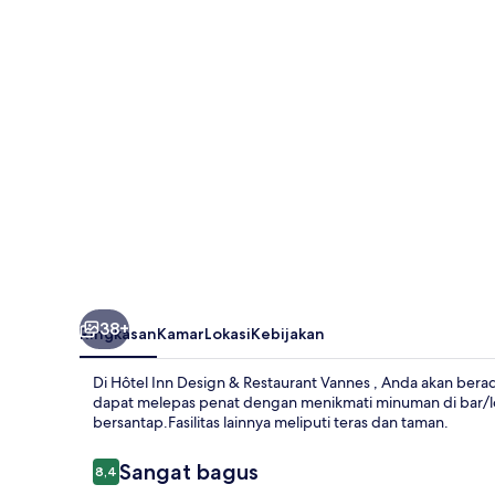
&
Restaurant
Vannes
38+
Ringkasan
Kamar
Lokasi
Kebijakan
Di Hôtel Inn Design & Restaurant Vannes , Anda akan bera
dapat melepas penat dengan menikmati minuman di bar/l
bersantap.Fasilitas lainnya meliputi teras dan taman.
Ulasan
Sangat bagus
8,4
8,4 dari 10