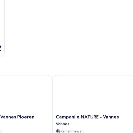
a
annes Ploeren
Campanile NATURE - Vannes
Campanile
 Vannes Ploeren
Campanile NATURE - Vannes
NATURE
Vannes
-
n
Ramah hewan
Vannes