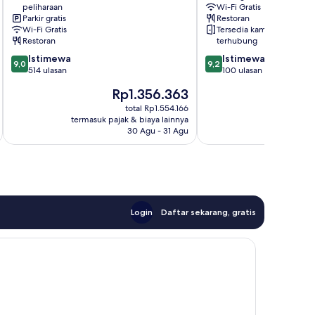
peliharaan
Wi-Fi Gratis
Carnac
Theix-
Parkir gratis
Restoran
Auray
Noyalo
Wi-Fi Gratis
Tersedia kamar
Restoran
terhubung
9.0
9.2
Istimewa
Istimewa
9,0
9,2
dari
dari
514 ulasan
100 ulasan
10,
10,
Harga
H
Rp1.356.363
R
Istimewa,
Istimewa,
sekarang
s
514
100
total Rp1.554.166
Rp1.356.363
R
termasuk pajak & biaya lainnya
termasuk paj
ulasan
ulasan
30 Agu - 31 Agu
Login
Daftar sekarang, gratis