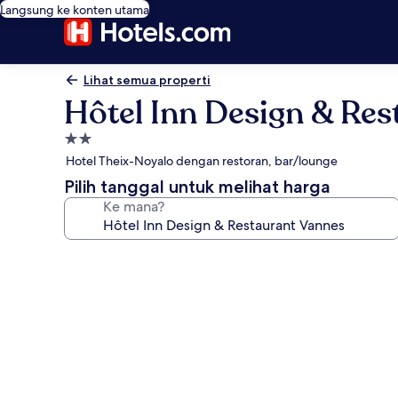
Langsung ke konten utama
Lihat semua properti
Hôtel Inn Design & Res
Properti
bintang
Hotel Theix-Noyalo dengan restoran, bar/lounge
2.0
Pilih tanggal untuk melihat harga
Ke mana?
Galeri
foto
untuk
Hôtel
Inn
Design