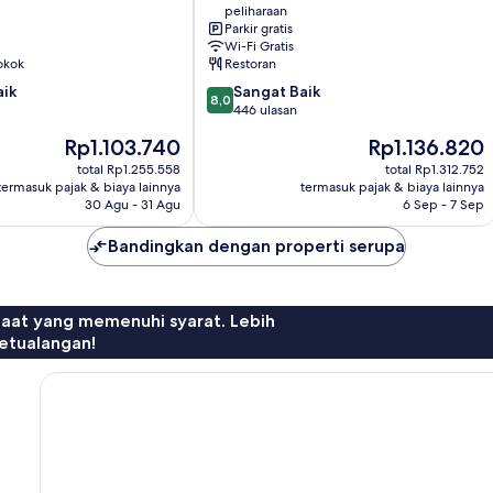
peliharaan
Vannes
Parkir gratis
Wi-Fi Gratis
okok
Restoran
8.0
aik
Sangat Baik
8,0
dari
446 ulasan
10,
Harga
Harga
Rp1.103.740
Rp1.136.820
Sangat
sekarang
sekarang
Baik,
total Rp1.255.558
total Rp1.312.752
Rp1.103.740
Rp1.136.820
termasuk pajak & biaya lainnya
termasuk pajak & biaya lainnya
446
30 Agu - 31 Agu
6 Sep - 7 Sep
ulasan
Bandingkan dengan properti serupa
faat yang memenuhi syarat. Lebih
etualangan!