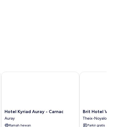
Hotel Kyriad Auray - Carnac
Brit Hotel Vannes-Thei
Hotel
Brit
Hotel Kyriad Auray - Carnac
Brit Hotel Vannes-Th
Kyriad
Hotel
Auray
Theix-Noyalo
Auray
Vannes-
Ramah hewan
Parkir gratis
-
Theix