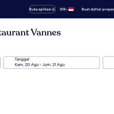
•
Buka aplikasi
IDR
Buat daftar prope
taurant Vannes
Tanggal