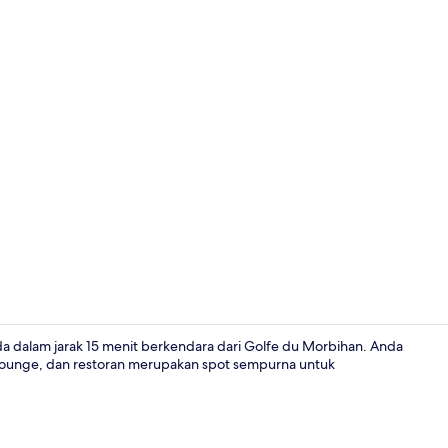
Teras/patio
da dalam jarak 15 menit berkendara dari Golfe du Morbihan. Anda
ounge, dan restoran merupakan spot sempurna untuk
Resepsionis