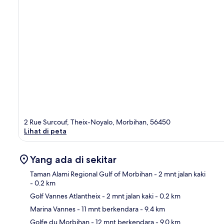
2 Rue Surcouf, Theix-Noyalo, Morbihan, 56450
Lihat di peta
Yang ada di sekitar
Taman Alami Regional Gulf of Morbihan
- 2 mnt jalan kaki
- 0.2 km
Golf Vannes Atlantheix
- 2 mnt jalan kaki
- 0.2 km
Pet
Marina Vannes
- 11 mnt berkendara
- 9.4 km
Golfe du Morbihan
- 12 mnt berkendara
- 9.0 km