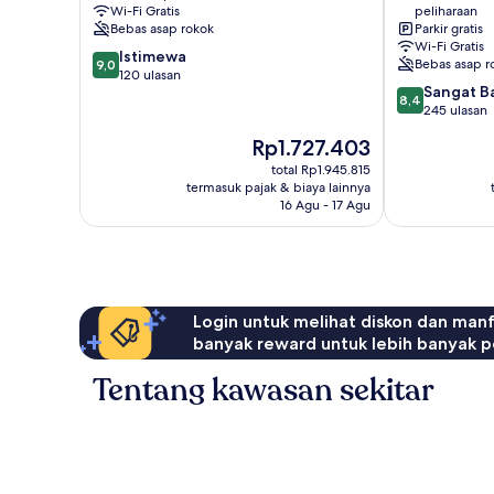
Wi-Fi Gratis
peliharaan
La
Ploeren
Bebas asap rokok
Parkir gratis
Roche-
Wi-Fi Gratis
9.0
Bernard
Istimewa
Bebas asap r
9,0
dari
120 ulasan
8.4
Sangat B
10,
8,4
dari
245 ulasan
Istimewa,
10,
120
Harga
Rp1.727.403
Sangat
ulasan
sekarang
Baik,
total Rp1.945.815
Rp1.727.403
termasuk pajak & biaya lainnya
245
16 Agu - 17 Agu
ulasan
Login untuk melihat diskon dan man
banyak reward untuk lebih banyak p
Tentang kawasan sekitar