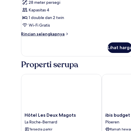
28 meter persegi
foto
Kapasitas 4
untuk
Kamar
1 double dan 2 twin
Keluarga
Wi-Fi Gratis
Rincian
Rincian selengkapnya
lebih
lanjut
Lihat harg
untuk
Kamar
Keluarga
Properti serupa
Hôtel Les Deux Magots
ibis budget V
Hôtel
ibis
Hôtel Les Deux Magots
ibis budget
Les
budget
La Roche-Bernard
Ploeren
Deux
Vannes
Tersedia parkir
Ramah hewa
Magots
Ploeren