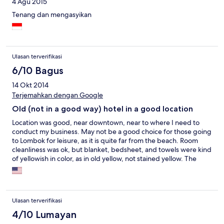
4 Agu 2015
Tenang dan mengasyikan
Ulasan terverifikasi
6/10 Bagus
14 Okt 2014
Terjemahkan dengan Google
Old (not in a good way) hotel in a good location
Location was good, near downtown, near to where I need to
conduct my business. May not be a good choice for those going
to Lombok for leisure, as it is quite far from the beach. Room
cleanliness was ok, but blanket, bedsheet, and towels were kind
of yellowish in color, as in old yellow, not stained yellow. The
management really need to assign some funds to replacing the
old stuffs.
Ulasan terverifikasi
4/10 Lumayan