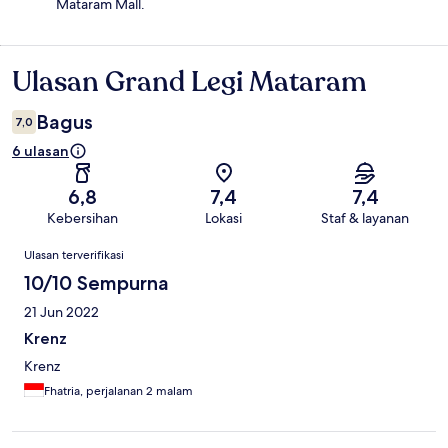
Mataram Mall.
Ulasan Grand Legi Mataram
Ulasan
Bagus
7,0
6 ulasan
6,8
7,4
7,4
Kebersihan
Lokasi
Staf & layanan
Ulasan
Ulasan terverifikasi
10/10 Sempurna
21 Jun 2022
Krenz
Krenz
Fhatria, perjalanan 2 malam