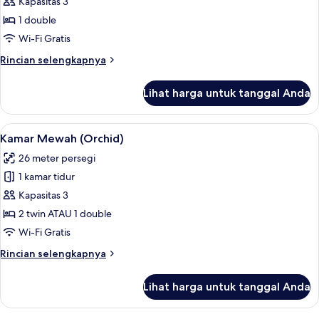
Kapasitas 3
untuk
Suite
1 double
Eksekutif
Wi-Fi Gratis
Rincian
Rincian selengkapnya
lebih
lanjut
Lihat harga untuk tanggal Anda
untuk
Suite
Eksekutif
Lihat
Kamar Mewah (Orchid) | Minibar, brank
5
Kamar Mewah (Orchid)
semua
26 meter persegi
foto
1 kamar tidur
untuk
Kamar
Kapasitas 3
Mewah
2 twin ATAU 1 double
(Orchid)
Wi-Fi Gratis
Rincian
Rincian selengkapnya
lebih
lanjut
Lihat harga untuk tanggal Anda
untuk
Kamar
Mewah