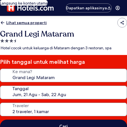
Langsung ke konten utama
Dapatkan aplikasinya
Lihat semua properti
Grand Legi Mataram
Properti
bintang
Hotel cocok untuk keluarga di Mataram dengan 3 restoran, spa
3.5
Pilih tanggal untuk melihat harga
Ke mana?
Tanggal
Traveler
Cari