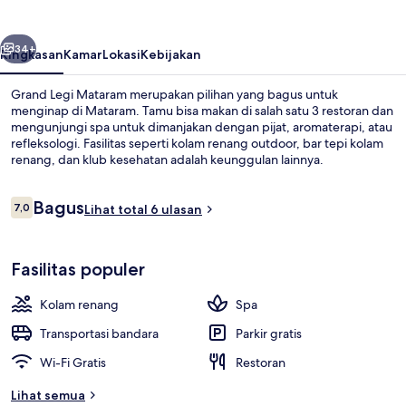
belumnya
Berikutnya
34+
Ringkasan
Kamar
Lokasi
Kebijakan
Grand Legi Mataram merupakan pilihan yang bagus untuk
menginap di Mataram. Tamu bisa makan di salah satu 3 restoran dan
mengunjungi spa untuk dimanjakan dengan pijat, aromaterapi, atau
refleksologi. Fasilitas seperti kolam renang outdoor, bar tepi kolam
renang, dan klub kesehatan adalah keunggulan lainnya.
Ulasan
Bagus
7,0
Lihat total 6 ulasan
7,0 dari 10
Eksterior
Fasilitas populer
Kolam renang
Spa
Transportasi bandara
Parkir gratis
Wi-Fi Gratis
Restoran
Lihat semua