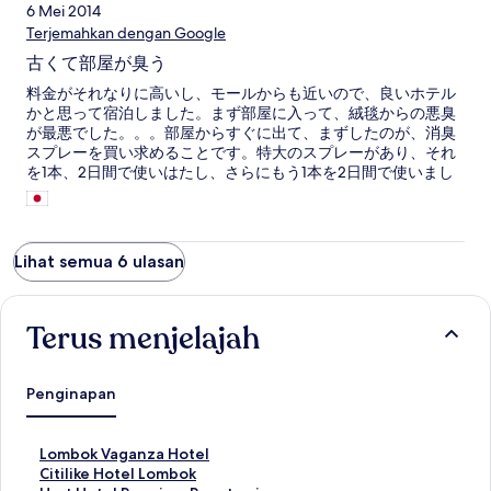
6 Mei 2014
Terjemahkan dengan Google
古くて部屋が臭う
料金がそれなりに高いし、モールからも近いので、良いホテル
かと思って宿泊しました。まず部屋に入って、絨毯からの悪臭
が最悪でした。。。部屋からすぐに出て、まずしたのが、消臭
スプレーを買い求めることです。特大のスプレーがあり、それ
を1本、2日間で使いはたし、さらにもう1本を2日間で使いまし
た。いわゆる日本で売っている○ァブリーズのようなスプレー
はなく、部屋の空気のデオドラントスプレーでしたが、絨毯め
がけて、何度も吹きかけ、ようやく、私の滞在した1週間で、臭
わなくなりました。次に宿泊する人はよかったでしょう。しか
Lihat semua 6 ulasan
し、せっかくリゾート地に来ても、床が絨毯では気持ち悪く、
一日も早くチェックアウトしたかったです。しかし、7日分予約
してしまったため、仕方がなく我慢しました。ホテルは古いで
Terus menjelajah
すが、スタッフの数名はとても親切でした。特にベルボーイと
レストランに朝食時にいたスタッフです（男性）。女性スタッ
フと中華系らしきスタッフはつっけんどんで、挨拶もなく、と
ても不愉快でした。たぶんもう二度と宿泊しません。それか
Penginapan
ら、インターネットも部屋では使えません。私は自分でタブレ
ットを持って行っていたので、それでつなぎました。仕事でも
使えないですね。。。
T
Lombok Vaganza Hotel
a
T
Citilike Hotel Lombok