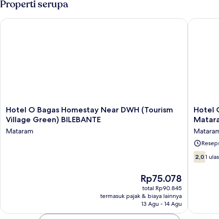
Properti serupa
(Orchid)
Hotel O Bagas Homestay Near DWH (Tourism Village Green)
Hotel O 
Hotel
Hotel
Hotel O Bagas Homestay Near DWH (Tourism
Hotel 
O
O
Village Green) BILEBANTE
Matar
Bagas
Rasya
Mataram
Matara
Homestay
Homest
Near
Near
Reseps
DWH
SD
2.0
2,0
1 ula
(Tourism
Negeri
dari
Village
6
10,
Harga
Rp75.078
Green)
Matara
1
sekarang
BILEBANTE
Matara
total Rp90.845
ulasan
Rp75.078
Mataram
termasuk pajak & biaya lainnya
13 Agu - 14 Agu