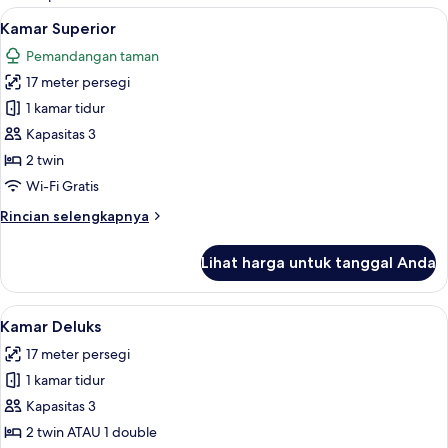
kamar
Lihat
Kamar Superior | Minibar, brankas, dan
4
Kamar Superior
semua
Pemandangan taman
foto
17 meter persegi
untuk
Kamar
1 kamar tidur
Superior
Kapasitas 3
2 twin
Wi-Fi Gratis
Rincian
Rincian selengkapnya
lebih
lanjut
Lihat harga untuk tanggal Anda
untuk
Kamar
Superior
Lihat
Kamar Deluks | Minibar, brankas, dan t
3
Kamar Deluks
semua
17 meter persegi
foto
1 kamar tidur
untuk
Kamar
Kapasitas 3
Deluks
2 twin ATAU 1 double