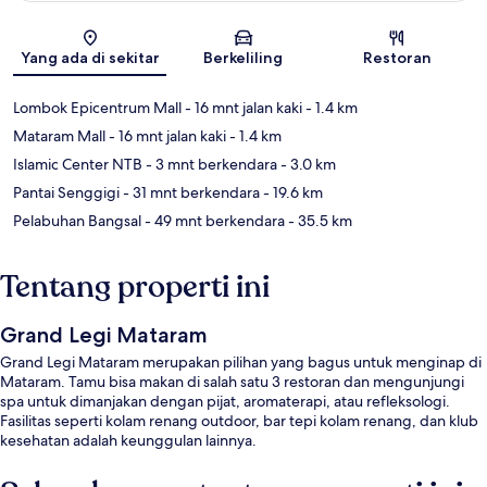
Peta
Yang ada di sekitar
Berkeliling
Restoran
Lombok Epicentrum Mall
- 16 mnt jalan kaki
- 1.4 km
Mataram Mall
- 16 mnt jalan kaki
- 1.4 km
Islamic Center NTB
- 3 mnt berkendara
- 3.0 km
Pantai Senggigi
- 31 mnt berkendara
- 19.6 km
Pelabuhan Bangsal
- 49 mnt berkendara
- 35.5 km
Tentang properti ini
Grand Legi Mataram
Grand Legi Mataram merupakan pilihan yang bagus untuk menginap di
Mataram. Tamu bisa makan di salah satu 3 restoran dan mengunjungi
spa untuk dimanjakan dengan pijat, aromaterapi, atau refleksologi.
Fasilitas seperti kolam renang outdoor, bar tepi kolam renang, dan klub
kesehatan adalah keunggulan lainnya.