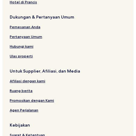
a
o
r
o
e
k
b
g
r
m
l
u
Hotel di Prancis
s
n
a
m
l
o
a
a
b
n
j
m
b
k
m
o
s
Dukungan & Pertanyaan Umum
i
-
o
k
e
d
L
k
t
Pemesanan Anda
B
o
h
a
m
o
Pertanyaan Umum
i
b
u
t
o
s
Hubungi kami
u
k
e
l
Ulas properti
A
m
Untuk Supplier, Afiliasi, dan Media
a
n
Afiliasi dengan kami
Ruang berita
Promosikan dengan Kami
Agen Perjalanan
Kebijakan
Syarat & Ketentuan