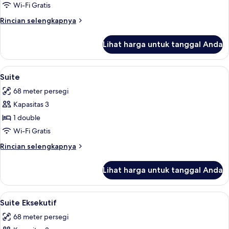
Wi-Fi Gratis
Rincian
Rincian selengkapnya
lebih
lanjut
Lihat harga untuk tanggal Anda
untuk
Kamar
Deluks
Lihat
Suite | Minibar, brankas, dan tempat ti
4
Suite
semua
68 meter persegi
foto
Kapasitas 3
untuk
Suite
1 double
Wi-Fi Gratis
Rincian
Rincian selengkapnya
lebih
lanjut
Lihat harga untuk tanggal Anda
untuk
Suite
Lihat
Suite Eksekutif | Minibar, brankas, dan
3
Suite Eksekutif
semua
68 meter persegi
foto