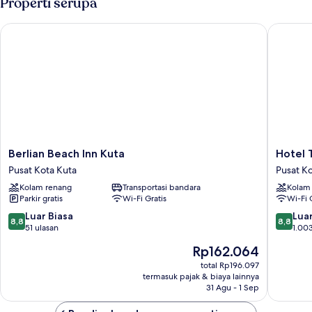
Properti serupa
Berlian Beach Inn Kuta
Hotel Te
Berlian
Hotel
Berlian Beach Inn Kuta
Hotel 
Beach
Terrace
Pusat Kota Kuta
Pusat K
Inn
at
Kolam renang
Transportasi bandara
Kolam
Kuta
Kuta
Parkir gratis
Wi-Fi Gratis
Wi-Fi 
Pusat
Pusat
Kota
Kota
8.8
8.8
Luar Biasa
Luar
8,8
8,8
Kuta
Kuta
dari
dari
51 ulasan
1.003
10,
10,
Harga
Rp162.064
Luar
Luar
sekarang
Biasa,
Biasa,
total Rp196.097
Rp162.064
termasuk pajak & biaya lainnya
51
1.003
31 Agu - 1 Sep
ulasan
ulasan