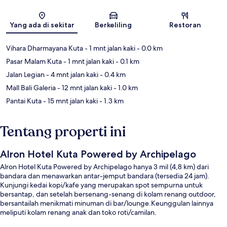
Peta
Yang ada di sekitar
Berkeliling
Restoran
Vihara Dharmayana Kuta
- 1 mnt jalan kaki
- 0.0 km
Pasar Malam Kuta
- 1 mnt jalan kaki
- 0.1 km
Jalan Legian
- 4 mnt jalan kaki
- 0.4 km
Mall Bali Galeria
- 12 mnt jalan kaki
- 1.0 km
Pantai Kuta
- 15 mnt jalan kaki
- 1.3 km
Tentang properti ini
Alron Hotel Kuta Powered by Archipelago
Alron Hotel Kuta Powered by Archipelago hanya 3 mil (4,8 km) dari
bandara dan menawarkan antar-jemput bandara (tersedia 24 jam).
Kunjungi kedai kopi/kafe yang merupakan spot sempurna untuk
bersantap, dan setelah bersenang-senang di kolam renang outdoor,
bersantailah menikmati minuman di bar/lounge.Keunggulan lainnya
meliputi kolam renang anak dan toko roti/camilan.