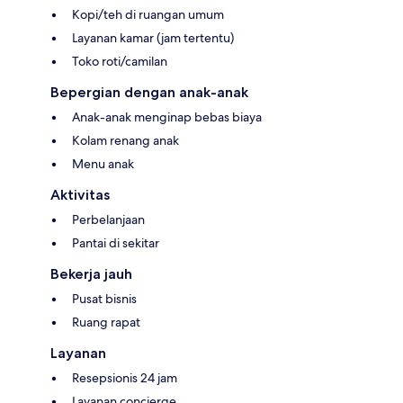
Kopi/teh di ruangan umum
Layanan kamar (jam tertentu)
Toko roti/camilan
Bepergian dengan anak-anak
Anak-anak menginap bebas biaya
Kolam renang anak
Menu anak
Aktivitas
Perbelanjaan
Pantai di sekitar
Bekerja jauh
Pusat bisnis
Ruang rapat
Layanan
Resepsionis 24 jam
Layanan concierge