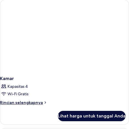
Kamar
Kapasitas 4
Wi-Fi Gratis
Rincian
Rincian selengkapnya
lebih
lanjut
Lihat harga untuk tanggal Anda
untuk
Kamar