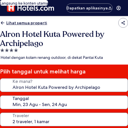
Langsung ke konten utama
Dapatkan aplikasinya
Lihat semua properti
Alron Hotel Kuta Powered by
Archipelago
Properti
bintang
Hotel dengan kolam renang outdoor, di dekat Pantai Kuta
4.0
Pilih tanggal untuk melihat harga
Ke mana?
Tanggal
Traveler