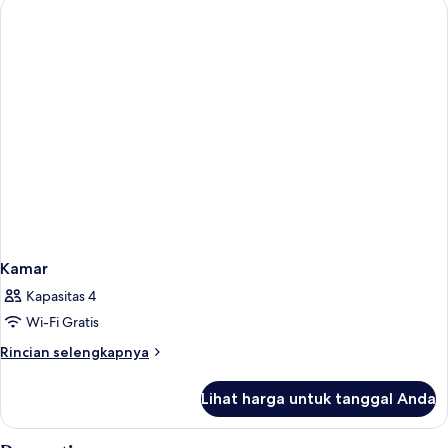
Kamar
Kapasitas 4
Wi-Fi Gratis
Rincian
Rincian selengkapnya
lebih
lanjut
Lihat harga untuk tanggal Anda
untuk
Kamar