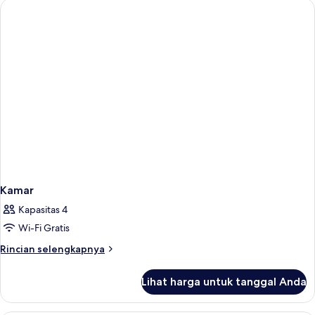
Kamar
Kapasitas 4
Wi-Fi Gratis
Rincian
Rincian selengkapnya
lebih
lanjut
Lihat harga untuk tanggal Anda
untuk
Kamar