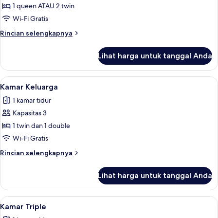
Kamar
1 queen ATAU 2 twin
Superior
Wi-Fi Gratis
Rincian
Rincian selengkapnya
lebih
lanjut
Lihat harga untuk tanggal Anda
untuk
Kamar
Superior
Lihat
Brankas, meja kerja, kedap suara, dan 
10
Kamar Keluarga
semua
1 kamar tidur
foto
Kapasitas 3
untuk
Kamar
1 twin dan 1 double
Keluarga
Wi-Fi Gratis
Rincian
Rincian selengkapnya
lebih
lanjut
Lihat harga untuk tanggal Anda
untuk
Kamar
Keluarga
Lihat
Brankas, meja kerja, kedap suara, dan 
8
Kamar Triple
semua