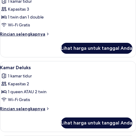
1 kamar tidur
foto
Kapasitas 3
untuk
Kamar
1 twin dan 1 double
Triple
Wi-Fi Gratis
Rincian
Rincian selengkapnya
lebih
lanjut
Lihat harga untuk tanggal Anda
untuk
Kamar
Triple
Lihat
Brankas, meja kerja, kedap suara, dan 
14
Kamar Deluks
semua
1 kamar tidur
foto
Kapasitas 2
untuk
Kamar
1 queen ATAU 2 twin
Deluks
Wi-Fi Gratis
Rincian
Rincian selengkapnya
lebih
lanjut
Lihat harga untuk tanggal Anda
untuk
Kamar
Deluks