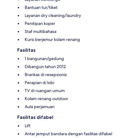
Bantuan tur/tiket
Layanan dry cleaning/laundry
Penitipan koper
Staf multibahasa
Kursi berjemur kolam renang
Fasilitas
1 bangunan/gedung
Dibangun tahun 2012
Brankas di resepsionis
Perapian di lobi
TV di ruangan umum
Kolam renang outdoor
Aula perjamuan
Fasilitas difabel
Lift
Antar jemput bandara dengan fasilitas difabel