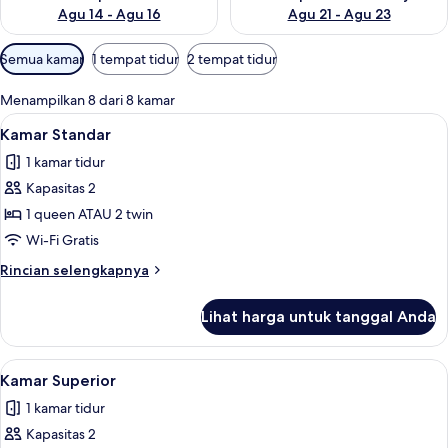
Agu 14 - Agu 16
Agu 21 - Agu 23
Filter
Semua kamar
1 tempat tidur
2 tempat tidur
tersedia
untuk
Menampilkan 8 dari 8 kamar
kamar
Lihat
Brankas, meja kerja, kedap suara, dan 
15
Kamar Standar
semua
1 kamar tidur
foto
Kapasitas 2
untuk
Kamar
1 queen ATAU 2 twin
Standar
Wi-Fi Gratis
Rincian
Rincian selengkapnya
lebih
lanjut
Lihat harga untuk tanggal Anda
untuk
Kamar
Standar
Lihat
Brankas, meja kerja, kedap suara, dan 
9
Kamar Superior
semua
1 kamar tidur
foto
Kapasitas 2
untuk