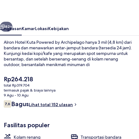
Kuta
Powered
by
belumnya
Berikutnya
Archipelago
82+
Ringkasan
Kamar
Lokasi
Kebijakan
Alron Hotel Kuta Powered by Archipelago hanya 3 mil (4,8 km) dari
bandara dan menawarkan antar-jemput bandara (tersedia 24 jam).
Kunjungi kedai kopi/kafe yang merupakan spot sempurna untuk
bersantap, dan setelah bersenang-senang di kolam renang
outdoor, bersantailah menikmati minuman di
bar/lounge.Keunggulan lainnya meliputi kolam renang anak dan
toko roti/camilan.
Harga
Rp264.218
saat
total Rp319.704
ini
termasuk pajak & biaya lainnya
Kolam renang outdoor, dengan kursi 
Rp264.218
9 Agu - 10 Agu
Ulasan
Bagus
7,6
Lihat total 152 ulasan
7,6 dari 10
Fasilitas populer
Kolam renang
Transportasi bandara