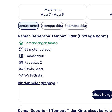
Periksa ketersediaan untuk malam ini Agu 7 - Agu 8
Periksa keter
Malam ini
Agu 7 - Agu 8
A
Filter
Semua kamar
2 tempat tidur
1 tempat tidur
tersedia
Lihat
Kamar, Beberapa Tempat Tidur (
untuk
7
Kamar, Beberapa Tempat Tidur (Cottage Room)
semua
kamar
Pemandangan taman
foto
33 meter persegi
untuk
Kamar,
1 kamar tidur
Beberapa
Kapasitas 2
Tempat
2 twin Besar
Tidur
Wi-Fi Gratis
(Cottage
Rincian
Rincian selengkapnya
Room)
lebih
lanjut
Lihat harg
untuk
Kamar,
Beberapa
Lihat
Kamar Superior, 1 Tempat Tidur 
15
Tempat
Kamar Superior, 1 Tempat Tidur King, akses ke kol