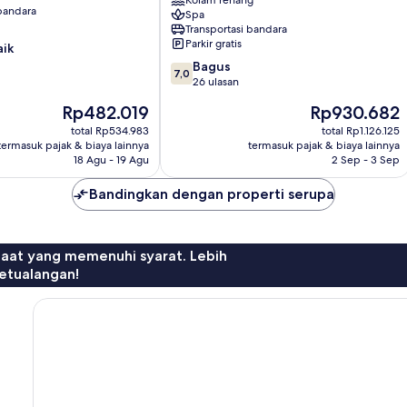
Convention
Kolam renang
 bandara
Spa
Mataram
Transportasi bandara
Parkir gratis
aik
7.0
Bagus
7,0
dari
26 ulasan
10,
Harga
Harga
Rp482.019
Rp930.682
Bagus,
sekarang
sekarang
26
total Rp534.983
total Rp1.126.125
Rp482.019
Rp930.682
termasuk pajak & biaya lainnya
termasuk pajak & biaya lainnya
ulasan
18 Agu - 19 Agu
2 Sep - 3 Sep
Bandingkan dengan properti serupa
faat yang memenuhi syarat. Lebih
etualangan!