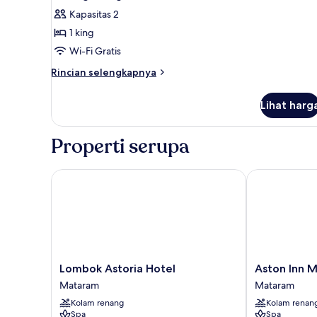
semua
Kapasitas 2
foto
1 king
untuk
Cottage
Wi-Fi Gratis
King
Rincian
Rincian selengkapnya
Room
lebih
lanjut
Lihat harg
untuk
Cottage
King
Properti serupa
Room
Lombok Astoria Hotel
Aston Inn Ma
Lombok
Aston
Lombok Astoria Hotel
Aston Inn 
Astoria
Inn
Mataram
Mataram
Hotel
Mataram
Kolam renang
Kolam renan
Mataram
Mataram
Spa
Spa