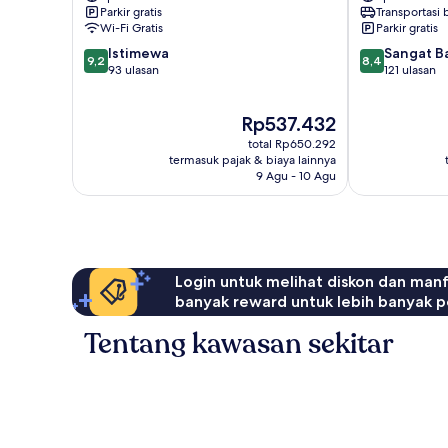
Parkir gratis
Transportasi
Wi-Fi Gratis
Parkir gratis
9.2
8.4
Istimewa
Sangat B
9,2
8,4
dari
dari
93 ulasan
121 ulasan
10,
10,
Istimewa,
Sangat
Harga
Rp537.432
93
Baik,
sekarang
ulasan
121
total Rp650.292
Rp537.432
ulasan
termasuk pajak & biaya lainnya
9 Agu - 10 Agu
Login untuk melihat diskon dan man
banyak reward untuk lebih banyak p
Tentang kawasan sekitar