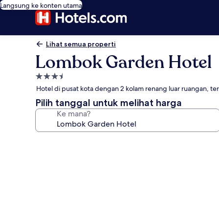
Langsung ke konten utama
Lihat semua properti
Lombok Garden Hotel
Properti
bintang
Hotel di pusat kota dengan 2 kolam renang luar ruangan, t
3.5
Pilih tanggal untuk melihat harga
Ke mana?
Galeri
foto
untuk
Lombok
Garden
Hotel