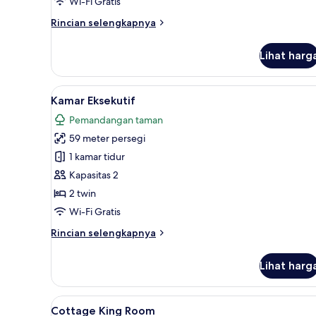
Wi-Fi Gratis
Access)
King
Rincian
Rincian selengkapnya
lebih
lanjut
Lihat harg
untuk
Kamar,
1
Lihat
Brankas, meja kerja, Wi-Fi grati
8
Tempat
Kamar Eksekutif
semua
Tidur
Pemandangan taman
King
foto
59 meter persegi
untuk
Kamar
1 kamar tidur
Eksekutif
Kapasitas 2
2 twin
Wi-Fi Gratis
Rincian
Rincian selengkapnya
lebih
lanjut
Lihat harg
untuk
Kamar
Eksekutif
Lihat
Brankas, meja kerja, Wi-Fi grati
3
Cottage King Room