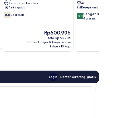
Mataram
Transportasi bandara
AC
Parkir gratis
Resepsionis 24/7
6.6
8.0
Sangat Baik
6,6
26 ulasan
8,0
dari
dari
4 ulasan
10,
10,
26
Sangat
Harga
Rp600.996
ulasan
Baik,
sekarang
4
total Rp727.206
Rp600.996
ulasan
termasuk pajak & biaya lainnya
termasuk paj
9 Agu - 10 Agu
Login
Daftar sekarang, gratis