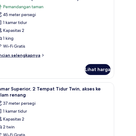
emua
lam
Pemandangan taman
oto
nang
45 meter persegi
ntuk
eluxe
amar
1 kamar tidur
ol
cess)
sklusif
Kapasitas 2
Garden
1 king
uite
Wi-Fi Gratis
oom)
ncian
ncian selengkapnya
bih
njut
Lihat harga
tuk
amar
sklusif
Fi gratis, dan seprai linen
ihat
Brankas, meja kerja, Wi-Fi gratis, dan seprai l
6
arden
mar Superior, 2 Tempat Tidur Twin, akses ke
emua
ite
olam renang
oom)
oto
37 meter persegi
ntuk
1 kamar tidur
amar
Kapasitas 2
uperior,
2 twin
empat
Wi-Fi Gratis