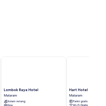
Lombok Raya Hotel
Hart Hotel Premium Ra
Lombok
Hart
Lombok Raya Hotel
Hart Hotel Premium
Raya
Hotel
Mataram
Mataram
Hotel
Premium
Kolam renang
Parkir gratis
Mataram
Rapatmaja
Spa
Wi-Fi Gratis