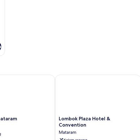
a
taram
Lombok Plaza Hotel & Convention
Lombok
Mataram
Lombok Plaza Hotel &
Plaza
Convention
Hotel
Mataram
g
&