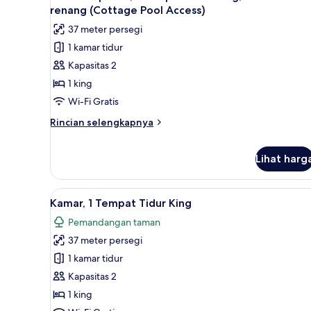
semua
Tidur
renang (Cottage Pool Access)
(Cottage
foto
37 meter persegi
Room)
untuk
1 kamar tidur
Kamar
Kapasitas 2
Superior,
1
1 king
Tempat
Wi-Fi Gratis
Tidur
Rincian
Rincian selengkapnya
King,
lebih
akses
lanjut
Lihat harg
untuk
ke
Kamar
kolam
Superior,
Lihat
Kamar, 1 Tempat Tidur King | Br
renang
1
6
Kamar, 1 Tempat Tidur King
Tempat
semua
(Cottage
Tidur
Pemandangan taman
foto
Pool
King,
37 meter persegi
untuk
Access)
akses
Kamar,
1 kamar tidur
ke
kolam
1
Kapasitas 2
renang
Tempat
1 king
(Cottage
Tidur
Pool