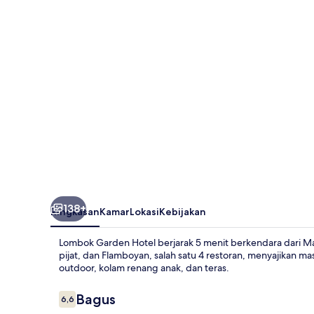
138+
Ringkasan
Kamar
Lokasi
Kebijakan
Lombok Garden Hotel berjarak 5 menit berkendara dari M
pijat, dan Flamboyan, salah satu 4 restoran, menyajikan m
outdoor, kolam renang anak, dan teras.
Ulasan
Bagus
6,6
6,6 dari 10