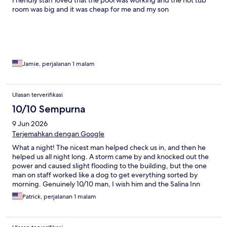
Friendly staff loved that the pool was working and the hot tub
room was big and it was cheap for me and my son
Jamie, perjalanan 1 malam
Ulasan terverifikasi
10/10 Sempurna
9 Jun 2026
Terjemahkan dengan Google
What a night! The nicest man helped check us in, and then he
helped us all night long. A storm came by and knocked out the
power and caused slight flooding to the building, but the one
man on staff worked like a dog to get everything sorted by
morning. Genuinely 10/10 man, I wish him and the Salina Inn
nothing but absolute success.
Patrick, perjalanan 1 malam