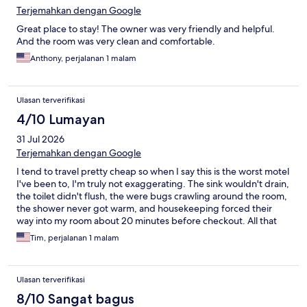
Terjemahkan dengan Google
Great place to stay! The owner was very friendly and helpful.
And the room was very clean and comfortable.
Anthony, perjalanan 1 malam
Ulasan terverifikasi
4/10 Lumayan
31 Jul 2026
Terjemahkan dengan Google
I tend to travel pretty cheap so when I say this is the worst motel
I've been to, I'm truly not exaggerating. The sink wouldn't drain,
the toilet didn't flush, the were bugs crawling around the room,
the shower never got warm, and housekeeping forced their
way into my room about 20 minutes before checkout. All that
being said, the guy at the front desk was great. Super friendly.
Tim, perjalanan 1 malam
Ulasan terverifikasi
8/10 Sangat bagus