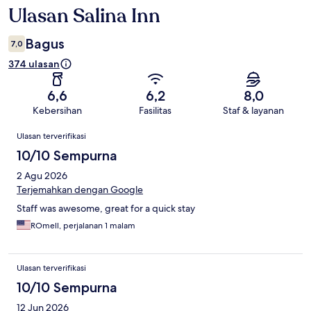
Ulasan Salina Inn
Ulasan
Bagus
7,0
374 ulasan
6,6
6,2
8,0
Kebersihan
Fasilitas
Staf & layanan
Ulasan
Ulasan terverifikasi
10/10 Sempurna
2 Agu 2026
Terjemahkan dengan Google
Staff was awesome, great for a quick stay
ROmell, perjalanan 1 malam
Ulasan terverifikasi
10/10 Sempurna
12 Jun 2026