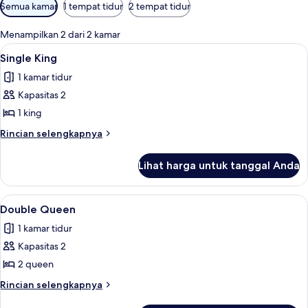
Filter
Semua kamar
1 tempat tidur
2 tempat tidur
tersedia
untuk
Menampilkan 2 dari 2 kamar
kamar
Lihat
Single King | Meja kerja, setrika/meja s
10
Single King
semua
1 kamar tidur
foto
Kapasitas 2
untuk
Single
1 king
King
Rincian
Rincian selengkapnya
lebih
lanjut
Lihat harga untuk tanggal Anda
untuk
Single
King
Lihat
Meja kerja, setrika/meja setrika, Wi-Fi,
9
Double Queen
semua
1 kamar tidur
foto
Kapasitas 2
untuk
Double
2 queen
Queen
Rincian
Rincian selengkapnya
lebih