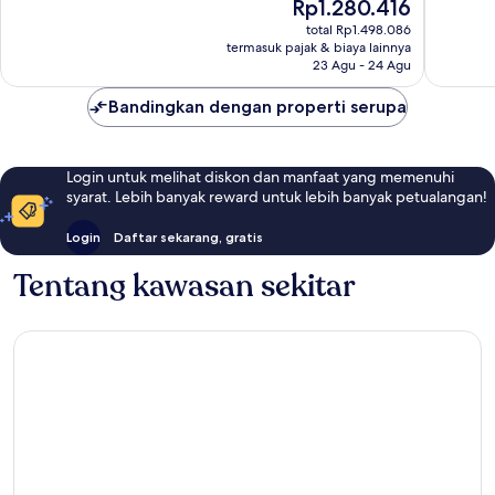
Harga
Rp1.280.416
Baik,
ulasan
sekarang
total Rp1.498.086
144
Rp1.280.416
termasuk pajak & biaya lainnya
ulasan
23 Agu - 24 Agu
Bandingkan dengan properti serupa
Login untuk melihat diskon dan manfaat yang memenuhi
syarat. Lebih banyak reward untuk lebih banyak petualangan!
Login
Daftar sekarang, gratis
Tentang kawasan sekitar