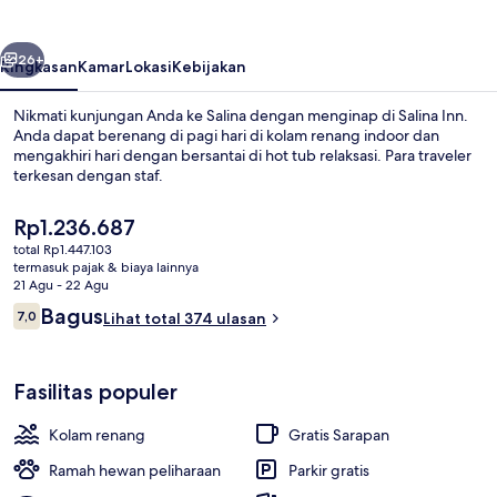
belumnya
Berikutnya
26+
Ringkasan
Kamar
Lokasi
Kebijakan
Nikmati kunjungan Anda ke Salina dengan menginap di Salina Inn.
Anda dapat berenang di pagi hari di kolam renang indoor dan
mengakhiri hari dengan bersantai di hot tub relaksasi. Para traveler
terkesan dengan staf.
Harga
Rp1.236.687
saat
total Rp1.447.103
ini
termasuk pajak & biaya lainnya
Rp1.236.687
21 Agu - 22 Agu
Bathtub spa indoor
Ulasan
Bagus
7,0
Lihat total 374 ulasan
7,0 dari 10
Fasilitas populer
Kolam renang
Gratis Sarapan
Ramah hewan peliharaan
Parkir gratis