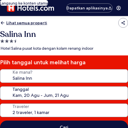
Langsung ke konten utama
Dapatkan aplikasinya
Lihat semua properti
Salina Inn
Properti
bintang
Hotel Salina pusat kota dengan kolam renang indoor
3.5
Pilih tanggal untuk melihat harga
Ke mana?
Tanggal
Traveler
Cari