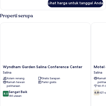
lanjut
Lihat harga untuk tanggal Anda
untuk
Double
Queen
Properti serupa
Wyndham Garden Salina Conference Center
Motel 6 S
Wyndham
Motel
Wyndham Garden Salina Conference Center
Motel 
Garden
6
Salina
Salina
Salina
Salina,
Kolam renang
Gratis Sarapan
Ramah
Conference
KS
Ramah hewan
Parkir gratis
peliha
Center
Salina
peliharaan
Wi-Fi 
Salina
8.0
6.8
Sangat Baik
6,8
621 u
8,0
dari
dari
144 ulasan
10,
10,
Sangat
621