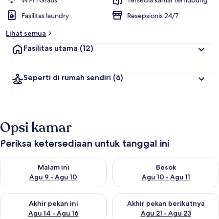
Wi-Fi Gratis
Tersedia kamar terhubung
e
Fasilitas laundry
Resepsionis 24/7
r
b
Lihat semua
a
i
Fasilitas utama
(12)
k
o
Seperti di rumah sendiri
(6)
l
e
h
t
Opsi kamar
r
a
v
Periksa ketersediaan untuk tanggal ini
e
l
Periksa ketersediaan untuk malam ini Agu 9 - Agu 10
Periksa ketersediaan untuk be
e
Malam ini
Besok
r
Agu 9 - Agu 10
Agu 10 - Agu 11
Periksa ketersediaan untuk akhir pekan ini Agu 14 - Agu 16
Periksa ketersediaan untuk ak
Akhir pekan ini
Akhir pekan berikutnya
Agu 14 - Agu 16
Agu 21 - Agu 23