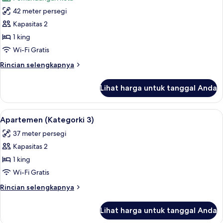
foto
42 meter persegi
untuk
Apartemen,
Kapasitas 2
balkon
1 king
(Kategorki
Wi-Fi Gratis
2B
Rincian
Rincian selengkapnya
with
lebih
balcony)
lanjut
Lihat harga untuk tanggal Anda
untuk
Apartemen,
balkon
Lihat
Apartemen (Kategorki 3) | Seprai pre
11
(Kategorki
Apartemen (Kategorki 3)
semua
2B
37 meter persegi
with
foto
balcony)
Kapasitas 2
untuk
Apartemen
1 king
(Kategorki
Wi-Fi Gratis
3)
Rincian
Rincian selengkapnya
lebih
lanjut
Lihat harga untuk tanggal Anda
untuk
Apartemen