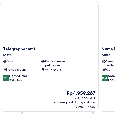
Telegraphenamt
Numa Ber
tidur
Telegraphenamt
Numa
Telegraphenamt
Numa B
Mitte
Berlin
Mitte
Mitte
Weinmei
Spa
Ramah hewan
Ramah
Mitte
peliharaan
peliha
Tersedia parkir
Wi-Fi Gratis
AC
9.6
8.4
Sempurna
San
9,6
8,4
dari
dari
339 ulasan
1.001
10,
10,
Sempurna,
Sangat
Harga
Rp4.959.267
339
Baik,
sekarang
total Rp5.704.449
ulasan
1.001
Rp4.959.267
termasuk pajak & biaya lainnya
ulasan
16 Agu - 17 Agu