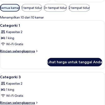
Filter
Semua kamar
1 tempat tidur
3+ tempat tidur
2 tempat tidur
tersedia
untuk
Menampilkan 10 dari 10 kamar
kamar
Lihat
Seprai premium, brankas, dan ruang k
4
Categorki 1
semua
Kapasitas 2
foto
1 king
untuk
Categorki
Wi-Fi Gratis
1
Rincian
Rincian selengkapnya
lebih
lanjut
Lihat harga untuk tanggal Anda
untuk
Categorki
1
Lihat
Seprai premium, brankas, dan ruang k
5
Categorki 3
semua
Kapasitas 2
foto
1 king
untuk
Categorki
Wi-Fi Gratis
3
Rincian
Rincian selengkapnya