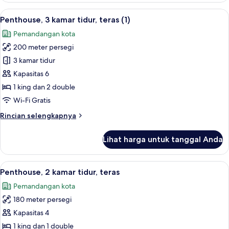
(Kategorki
Lihat
Penthouse, 3 kamar tidur, teras (1) | A
28
3)
Penthouse, 3 kamar tidur, teras (1)
semua
Pemandangan kota
foto
200 meter persegi
untuk
Penthouse,
3 kamar tidur
3
Kapasitas 6
kamar
1 king dan 2 double
tidur,
Wi-Fi Gratis
teras
Rincian
Rincian selengkapnya
(1)
lebih
lanjut
Lihat harga untuk tanggal Anda
untuk
Penthouse,
3
Lihat
Penthouse, 2 kamar tidur, teras | Area 
23
kamar
Penthouse, 2 kamar tidur, teras
semua
tidur,
Pemandangan kota
teras
foto
(1)
180 meter persegi
untuk
Penthouse,
Kapasitas 4
2
1 king dan 1 double