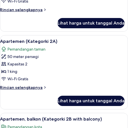
Wi-Fi Gratis
1)
Rincian
Rincian selengkapnya
lebih
lanjut
Lihat harga untuk tanggal Anda
untuk
Apartemen,
balkon
Lihat
Apartemen (Kategorki 2A) | Seprai pr
9
(Kategorki
Apartemen (Kategorki 2A)
semua
1)
Pemandangan taman
foto
50 meter persegi
untuk
Apartemen
Kapasitas 2
(Kategorki
1 king
2A)
Wi-Fi Gratis
Rincian
Rincian selengkapnya
lebih
lanjut
Lihat harga untuk tanggal Anda
untuk
Apartemen
(Kategorki
Lihat
12
2A)
Apartemen, balkon (Kategorki 2B with balcony)
semua
Pemandangan kota