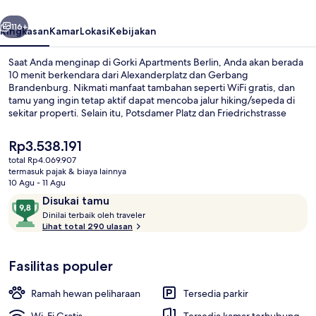
belumnya
Berikutnya
116+
Ringkasan
Kamar
Lokasi
Kebijakan
Saat Anda menginap di Gorki Apartments Berlin, Anda akan berada
10 menit berkendara dari Alexanderplatz dan Gerbang
Brandenburg. Nikmati manfaat tambahan seperti WiFi gratis, dan
tamu yang ingin tetap aktif dapat mencoba jalur hiking/sepeda di
sekitar properti. Selain itu, Potsdamer Platz dan Friedrichstrasse
dapat dicapai dengan berkendara singkat.Properti ini berada dekat
dengan transportasi umum: U-Bahn Rosenthaler Place berjarak 4
Harga
Rp3.538.191
menit dan Pemberhentian Trem Brunnenstraße-Invalidenstraße
saat
total Rp4.069.907
berjarak 5 menit.
ini
termasuk pajak & biaya lainnya
Penthouse, 2 kamar tidur, teras | Teras
Rp3.538.191
10 Agu - 11 Agu
Ulasan
9,8
Disukai tamu
D
dari
Dinilai terbaik oleh traveler
i
Lihat total 290 ulasan
10,
n
Disukai
i
tamu
Fasilitas populer
l
a
i
Ramah hewan peliharaan
Tersedia parkir
t