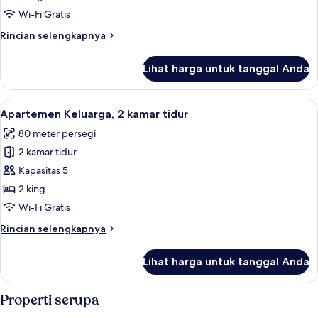
kamar
Wi-Fi Gratis
tidur,
Rincian
Rincian selengkapnya
teras
lebih
lanjut
Lihat harga untuk tanggal Anda
untuk
Penthouse,
2
Lihat
Mesin espresso, mesin pembuat kopi/t
10
kamar
Apartemen Keluarga, 2 kamar tidur
semua
tidur,
80 meter persegi
teras
foto
2 kamar tidur
untuk
Apartemen
Kapasitas 5
Keluarga,
2 king
2
Wi-Fi Gratis
kamar
Rincian
Rincian selengkapnya
tidur
lebih
lanjut
Lihat harga untuk tanggal Anda
untuk
Apartemen
Keluarga,
Properti serupa
2
kamar