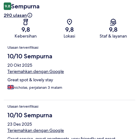
Sempurna
9,8
290 ulasan
9,8
9,8
9,8
Kebersihan
Lokasi
Staf & layanan
Ulasan
Ulasan terverifikasi
10/10 Sempurna
20 Okt 2025
Terjemahkan dengan Google
Great spot & lovely stay
nicholas, perjalanan 3 malam
Ulasan terverifikasi
10/10 Sempurna
23 Des 2025
Terjemahkan dengan Google
Great service, great apartments, very friendly and great