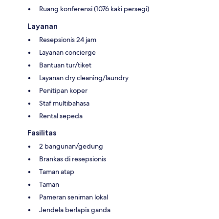
Ruang konferensi (1076 kaki persegi)
Layanan
Resepsionis 24 jam
Layanan concierge
Bantuan tur/tiket
Layanan dry cleaning/laundry
Penitipan koper
Staf multibahasa
Rental sepeda
Fasilitas
2 bangunan/gedung
Brankas di resepsionis
Taman atap
Taman
Pameran seniman lokal
Jendela berlapis ganda