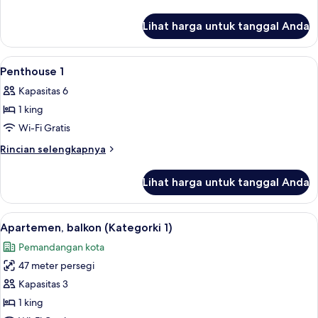
lebih
lanjut
Lihat harga untuk tanggal Anda
untuk
Categorki
3
Lihat
Seprai premium, brankas, dan ruang k
5
Penthouse 1
semua
Kapasitas 6
foto
1 king
untuk
Penthouse
Wi-Fi Gratis
1
Rincian
Rincian selengkapnya
lebih
lanjut
Lihat harga untuk tanggal Anda
untuk
Penthouse
1
Lihat
Apartemen, balkon (Kategorki 1) | Sep
14
Apartemen, balkon (Kategorki 1)
semua
Pemandangan kota
foto
47 meter persegi
untuk
Apartemen,
Kapasitas 3
balkon
1 king
(Kategorki