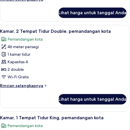
lebih
lanjut
Lihat harga untuk tanggal Anda
untuk
Kamar,
1
Lihat
7
Tempat
Kamar, 2 Tempat Tidur Double, pemandangan kota
semua
Tidur
Pemandangan kota
King
foto
46 meter persegi
untuk
Kamar,
1 kamar tidur
2
Kapasitas 4
Tempat
2 double
Tidur
Wi-Fi Gratis
Double,
Rincian
Rincian selengkapnya
pemandangan
lebih
kota
lanjut
Lihat harga untuk tanggal Anda
untuk
Kamar,
2
Lihat
10
Tempat
Kamar, 1 Tempat Tidur King, pemandangan kota
semua
Tidur
Pemandangan kota
Double,
foto