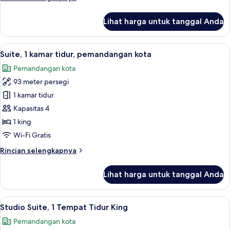
lebih
lanjut
Lihat harga untuk tanggal Anda
untuk
Suite,
1
Lihat
Suite, 1 kamar tidur, pemandangan kot
9
kamar
Suite, 1 kamar tidur, pemandangan kota
semua
tidur
Pemandangan kota
foto
93 meter persegi
untuk
Suite,
1 kamar tidur
1
Kapasitas 4
kamar
1 king
tidur,
Wi-Fi Gratis
pemandangan
Rincian
Rincian selengkapnya
kota
lebih
lanjut
Lihat harga untuk tanggal Anda
untuk
Suite,
1
Lihat
Seprai premium, minibar, brankas, dan
8
kamar
Studio Suite, 1 Tempat Tidur King
semua
tidur,
Pemandangan kota
pemandangan
foto