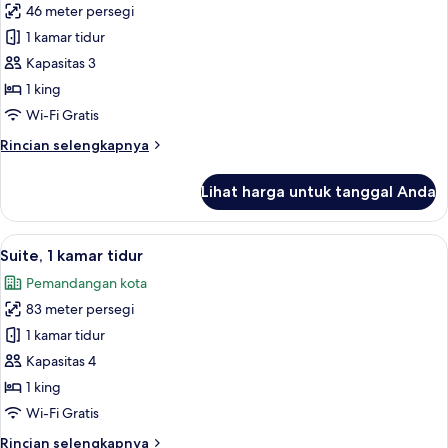
pemandangan
46 meter persegi
untuk
kota
Kamar,
1 kamar tidur
1
Kapasitas 3
Tempat
1 king
Tidur
Wi-Fi Gratis
King,
Rincian
Rincian selengkapnya
pemandangan
lebih
kota
lanjut
Lihat harga untuk tanggal Anda
untuk
Kamar,
1
Lihat
Seprai premium, minibar, brankas, dan
13
Tempat
Suite, 1 kamar tidur
semua
Tidur
Pemandangan kota
King,
foto
pemandangan
83 meter persegi
untuk
kota
Suite,
1 kamar tidur
1
Kapasitas 4
kamar
1 king
tidur
Wi-Fi Gratis
Rincian
Rincian selengkapnya