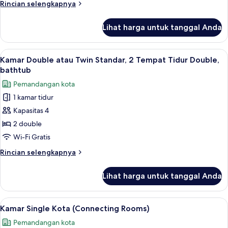
Rincian
Rincian selengkapnya
by
lebih
Bryte)
lanjut
Lihat harga untuk tanggal Anda
untuk
Suite,
1
Lihat
Seprai premium, minibar, brankas, dan
7
kamar
Kamar Double atau Twin Standar, 2 Tempat Tidur Double,
semua
tidur
bathtub
(Sleep,
foto
Pemandangan kota
by
untuk
Bryte)
1 kamar tidur
Kamar
Kapasitas 4
Double
atau
2 double
Twin
Wi-Fi Gratis
Standar,
Rincian
Rincian selengkapnya
2
lebih
Tempat
lanjut
Lihat harga untuk tanggal Anda
untuk
Tidur
Kamar
Double,
Double
Lihat
Seprai premium, minibar, brankas, dan
bathtub
7
atau
Kamar Single Kota (Connecting Rooms)
semua
Twin
Pemandangan kota
Standar,
foto