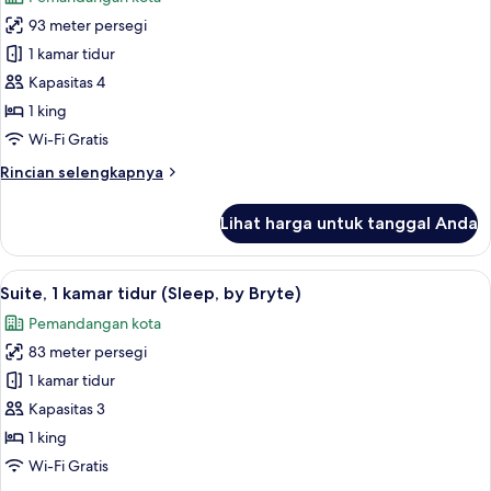
teras
foto
(Shower)
93 meter persegi
untuk
Suite,
1 kamar tidur
1
Kapasitas 4
kamar
1 king
tidur
Wi-Fi Gratis
(Sky
Rincian
Rincian selengkapnya
Terrace)
lebih
lanjut
Lihat harga untuk tanggal Anda
untuk
Suite,
1
Lihat
Pemandangan dari kamar
21
kamar
Suite, 1 kamar tidur (Sleep, by Bryte)
semua
tidur
Pemandangan kota
(Sky
foto
Terrace)
83 meter persegi
untuk
Suite,
1 kamar tidur
1
Kapasitas 3
kamar
1 king
tidur
Wi-Fi Gratis
(Sleep,