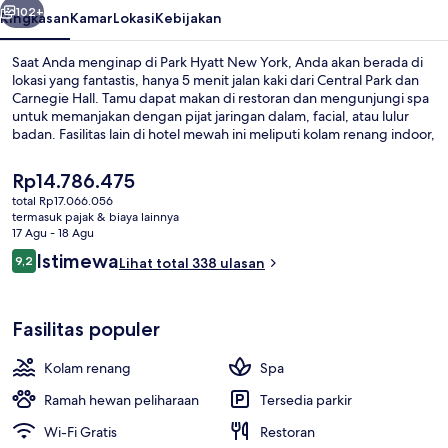
102+
Ringkasan
Kamar
Lokasi
Kebijakan
Saat Anda menginap di Park Hyatt New York, Anda akan berada di
lokasi yang fantastis, hanya 5 menit jalan kaki dari Central Park dan
Carnegie Hall. Tamu dapat makan di restoran dan mengunjungi spa
untuk memanjakan dengan pijat jaringan dalam, facial, atau lulur
badan. Fasilitas lain di hotel mewah ini meliputi kolam renang indoor,
bar/lounge, dan pusat kebugaran 24 jam. Para traveler menyukai
layanan kamar dan staf. Transportasi umum berada tidak jauh:
Harga
Rp14.786.475
Stasiun 57 St. - 7 Av hanya beberapa langkah dan Stasiun 57 St.
saat
total Rp17.066.056
berjarak 3 menit.
ini
termasuk pajak & biaya lainnya
Kolam renang indoor, dengan pengawa
Rp14.786.475
17 Agu - 18 Agu
Ulasan
Istimewa
9,2
Lihat total 338 ulasan
9,2 dari 10
Fasilitas populer
Kolam renang
Spa
Ramah hewan peliharaan
Tersedia parkir
Wi-Fi Gratis
Restoran