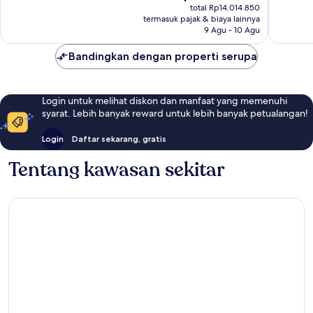
sekarang
ulasan
ulasan
total Rp14.014.850
Rp12.096.233
termasuk pajak & biaya lainnya
9 Agu - 10 Agu
Bandingkan dengan properti serupa
Login untuk melihat diskon dan manfaat yang memenuhi
syarat. Lebih banyak reward untuk lebih banyak petualangan!
Login
Daftar sekarang, gratis
Tentang kawasan sekitar