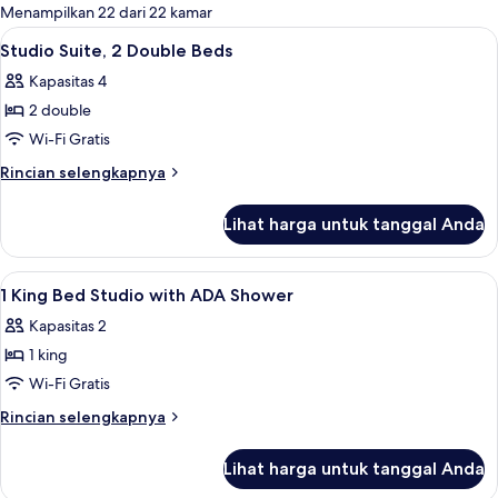
untuk
Menampilkan 22 dari 22 kamar
kamar
Lihat
Seprai premium, minibar, brankas, dan
5
Studio Suite, 2 Double Beds
semua
Kapasitas 4
foto
2 double
untuk
Studio
Wi-Fi Gratis
Suite,
Rincian
Rincian selengkapnya
2
lebih
lanjut
Double
Lihat harga untuk tanggal Anda
untuk
Beds
Studio
Suite,
Lihat
Seprai premium, minibar, brankas, dan
8
2
1 King Bed Studio with ADA Shower
semua
Double
Kapasitas 2
Beds
foto
1 king
untuk
1
Wi-Fi Gratis
King
Rincian
Rincian selengkapnya
Bed
lebih
lanjut
Studio
Lihat harga untuk tanggal Anda
untuk
with
1