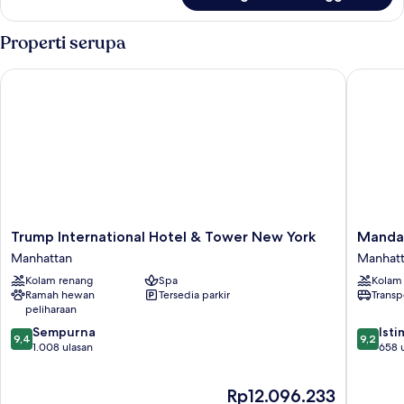
Suite
Keluarga,
Properti serupa
2
kamar
Trump International Hotel & Tower New York
Mandarin
tidur
Trump
Mandari
Trump International Hotel & Tower New York
Mandar
International
Oriental
Manhattan
Manhat
Hotel
New
Kolam renang
Spa
Kolam
&
York
Ramah hewan
Tersedia parkir
Transp
Tower
Manhatt
peliharaan
New
9.4
9.2
York
Sempurna
Ist
9,4
9,2
dari
dari
Manhattan
1.008 ulasan
658 
10,
10,
Sempurna,
Istimew
Harga
Rp12.096.233
1.008
658