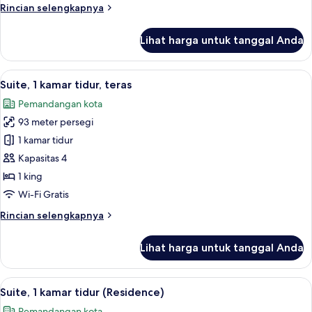
Rincian
Rincian selengkapnya
lebih
lanjut
Lihat harga untuk tanggal Anda
untuk
Suite,
1
Lihat
Suite, 1 kamar tidur, teras | Seprai pr
12
Tempat
Suite, 1 kamar tidur, teras
semua
Tidur
Pemandangan kota
King
foto
93 meter persegi
untuk
Suite,
1 kamar tidur
1
Kapasitas 4
kamar
1 king
tidur,
Wi-Fi Gratis
teras
Rincian
Rincian selengkapnya
lebih
lanjut
Lihat harga untuk tanggal Anda
untuk
Suite,
1
Lihat
Seprai premium, minibar, brankas, dan
9
kamar
Suite, 1 kamar tidur (Residence)
semua
tidur,
Pemandangan kota