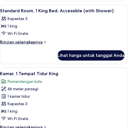
ADA
King
Lihat
Seprai premium, minibar, brankas, dan
6
Shower
Bed
Standard Room, 1 King Bed, Accessible (with Shower)
semua
Studio
Kapasitas 3
with
foto
ADA
1 king
untuk
Shower
Standard
Wi-Fi Gratis
Room,
Rincian
Rincian selengkapnya
1
lebih
lanjut
King
Lihat harga untuk tanggal Anda
untuk
Bed,
Standard
Accessible
Room,
Lihat
6
(with
1
Kamar, 1 Tempat Tidur King
semua
King
Shower)
Pemandangan kota
Bed,
foto
Accessible
46 meter persegi
untuk
(with
Kamar,
1 kamar tidur
Shower)
1
Kapasitas 3
Tempat
1 king
Tidur
Wi-Fi Gratis
King
Rincian
Rincian selengkapnya