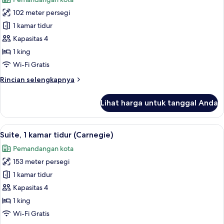
teras
foto
102 meter persegi
untuk
Suite,
1 kamar tidur
1
Kapasitas 4
kamar
1 king
tidur
Wi-Fi Gratis
(Residence)
Rincian
Rincian selengkapnya
lebih
lanjut
Lihat harga untuk tanggal Anda
untuk
Suite,
1
Lihat
Seprai premium, minibar, brankas, dan
8
kamar
Suite, 1 kamar tidur (Carnegie)
semua
tidur
Pemandangan kota
(Residence)
foto
153 meter persegi
untuk
Suite,
1 kamar tidur
1
Kapasitas 4
kamar
1 king
tidur
Wi-Fi Gratis
(Carnegie)