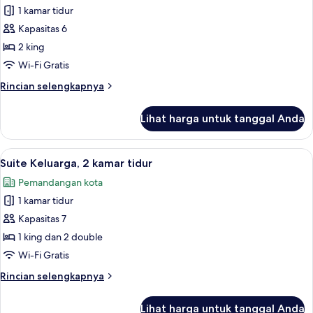
2
1 kamar tidur
untuk
Tempat
Kamar
Kapasitas 6
Tidur
Single
Double,
2 king
bathtub
Kota
Wi-Fi Gratis
(Connecting
Rincian
Rincian selengkapnya
Rooms)
lebih
lanjut
Lihat harga untuk tanggal Anda
untuk
Kamar
Single
Lihat
Seprai premium, minibar, brankas, dan
8
Kota
Suite Keluarga, 2 kamar tidur
semua
(Connecting
Pemandangan kota
Rooms)
foto
1 kamar tidur
untuk
Suite
Kapasitas 7
Keluarga,
1 king dan 2 double
2
Wi-Fi Gratis
kamar
Rincian
Rincian selengkapnya
tidur
lebih
lanjut
Lihat harga untuk tanggal Anda
untuk