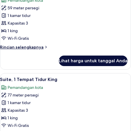
Pemandangan kota
akses
untuk
difabel
59 meter persegi
Kamar
(with
1 kamar tidur
Standar,
Shower)
1
Kapasitas 3
Tempat
1 king
Tidur
Wi-Fi Gratis
King,
Rincian
Rincian selengkapnya
akses
lebih
difabel
lanjut
Lihat harga untuk tanggal Anda
untuk
(with
Kamar
Shower)
Standar,
Lihat
Suite, 1 Tempat Tidur King | Seprai pr
8
1
Suite, 1 Tempat Tidur King
semua
Tempat
Pemandangan kota
Tidur
foto
King,
77 meter persegi
untuk
akses
Suite,
1 kamar tidur
difabel
1
(with
Kapasitas 3
Shower)
Tempat
1 king
Tidur
Wi-Fi Gratis
King