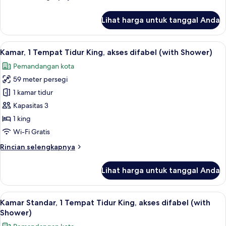
Double
lebih
lanjut
Lihat harga untuk tanggal Anda
untuk
Studio
Suite,
Lihat
8
2
Kamar, 1 Tempat Tidur King, akses difabel (with Shower)
semua
Tempat
Pemandangan kota
Tidur
foto
Double
59 meter persegi
untuk
Kamar,
1 kamar tidur
1
Kapasitas 3
Tempat
1 king
Tidur
Wi-Fi Gratis
King,
Rincian
Rincian selengkapnya
akses
lebih
difabel
lanjut
Lihat harga untuk tanggal Anda
(with
untuk
Kamar,
Shower)
1
Lihat
6
Tempat
Kamar Standar, 1 Tempat Tidur King, akses difabel (with
semua
Tidur
Shower)
King,
foto