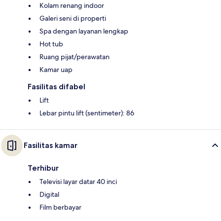
Kolam renang indoor
Galeri seni di properti
Spa dengan layanan lengkap
Hot tub
Ruang pijat/perawatan
Kamar uap
Fasilitas difabel
Lift
Lebar pintu lift (sentimeter): 86
Fasilitas kamar
Terhibur
Televisi layar datar 40 inci
Digital
Film berbayar