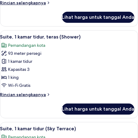
Rincian
Rincian selengkapnya
lebih
lanjut
Lihat harga untuk tanggal Anda
untuk
Suite,
1
Lihat
8
kamar
Suite, 1 kamar tidur, teras (Shower)
semua
tidur
Pemandangan kota
(Carnegie)
foto
93 meter persegi
untuk
Suite,
1 kamar tidur
1
Kapasitas 3
kamar
1 king
tidur,
Wi-Fi Gratis
teras
Rincian
Rincian selengkapnya
(Shower)
lebih
lanjut
Lihat harga untuk tanggal Anda
untuk
Suite,
1
Lihat
Suite, 1 kamar tidur (Sky Terrace) | 
18
kamar
Suite, 1 kamar tidur (Sky Terrace)
semua
tidur,
Pemandangan kota