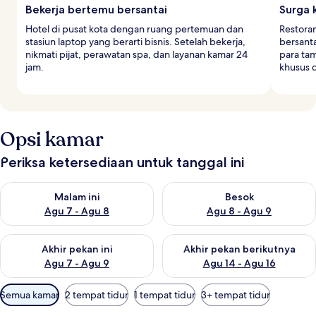
Bekerja bertemu bersantai
Surga 
Hotel di pusat kota dengan ruang pertemuan dan
Restora
stasiun laptop yang berarti bisnis. Setelah bekerja,
bersanta
nikmati pijat, perawatan spa, dan layanan kamar 24
para ta
jam.
khusus d
Opsi kamar
Periksa ketersediaan untuk tanggal ini
Periksa ketersediaan untuk malam ini Agu 7 - Agu 8
Periksa ketersediaan untuk be
Malam ini
Besok
Agu 7 - Agu 8
Agu 8 - Agu 9
Periksa ketersediaan untuk akhir pekan ini Agu 7 - Agu 9
Periksa ketersediaan untuk ak
Akhir pekan ini
Akhir pekan berikutnya
Agu 7 - Agu 9
Agu 14 - Agu 16
Filter
Semua kamar
2 tempat tidur
1 tempat tidur
3+ tempat tidur
tersedia