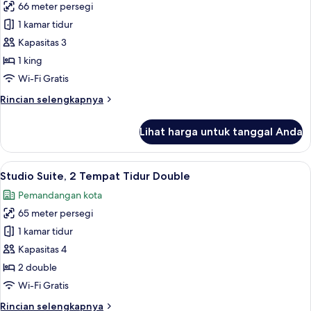
kota
66 meter persegi
untuk
Studio
1 kamar tidur
Suite,
Kapasitas 3
1
1 king
Tempat
Wi-Fi Gratis
Tidur
Rincian
Rincian selengkapnya
King
lebih
lanjut
Lihat harga untuk tanggal Anda
untuk
Studio
Suite,
Lihat
Seprai premium, minibar, brankas, dan
5
1
Studio Suite, 2 Tempat Tidur Double
semua
Tempat
Pemandangan kota
Tidur
foto
King
65 meter persegi
untuk
Studio
1 kamar tidur
Suite,
Kapasitas 4
2
2 double
Tempat
Wi-Fi Gratis
Tidur
Rincian
Rincian selengkapnya