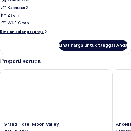
1 kamar tidur
Kapasitas 2
2 twin
Wi-Fi Gratis
Rincian
Rincian selengkapnya
lebih
lanjut
Lihat harga untuk tanggal Anda
untuk
Economy
Twin
Properti serupa
Room
Grand Hotel Moon Valley
Ancelle 
Grand
Ancelle
Grand Hotel Moon Valley
Ancell
Hotel
Sorrent
Vico Equense
Castella