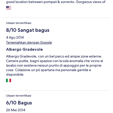
good location between pompeii & sorrento. Gorgeous views of
Naples bay from nice balcony. Hotel is older style but well
maintained. Only caveat there is only a hand held shower in the
bathroom of 2 triple rooms we were in. Large bathtub but if you
want a shower be prepared to hold it in one hand to rinse off.
Ulasan terverifikasi
Enjoyed our stay
8/10 Sangat bagus
4 Agu 2014
Terjemahkan dengan Google
Albergo Gradevole
Albergo Gradevole, con un bel parco ed ampie zone esterne.
Camere pulite, bagni spaziosi con la sola anomalia che vicino al
lavabo non esisteva nessun punto di appoggio per le proprie
cose. Colazione un pò spartana ma personale gentile e
disponibile
Ulasan terverifikasi
6/10 Bagus
26 Mei 2014