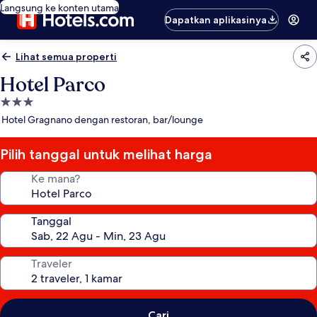
Langsung ke konten utama
Dapatkan aplikasinya
Lihat semua properti
Hotel Parco
Properti
bintang
Hotel Gragnano dengan restoran, bar/lounge
3.0
Pilih tanggal untuk melihat harga
Ke mana?
Tanggal
Traveler
Cari