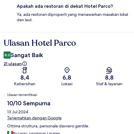
Apakah ada restoran di dekat Hotel Parco?
Ya, ada restoran diproperti yang menawarkan masakan lokal
dan laut.
Ulasan Hotel Parco
Ulasan
Sangat Baik
8,0
21 ulasan
8,4
6,8
8,8
Kebersihan
Lokasi
Staf & layanan
Ulasan
Ulasan terverifikasi
10/10 Sempurna
13 Jul 2024
Terjemahkan dengan Google
Ottima struttura, personale davvero gentile.
Riccardo, perjalanan 1 malam