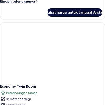
Rincian
Rincian selengkapnya
lebih
lanjut
Lihat harga untuk tanggal Anda
untuk
Kamar
Double
Basic
Economy Twin Room
Pemandangan taman
15 meter persegi