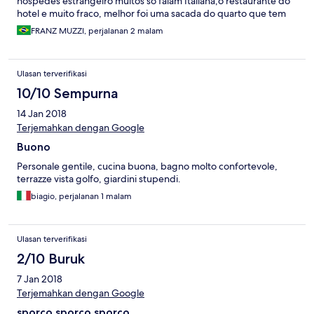
hospedes estrangeiro muitos só falam Italiana,o restaurante do
hotel e muito fraco, melhor foi uma sacada do quarto que tem
vista para o vulcão Vesuvius e baia de Nápoles, não recomendo
FRANZ MUZZI, perjalanan 2 malam
para quem não estiver de carro
Ulasan terverifikasi
10/10 Sempurna
14 Jan 2018
Terjemahkan dengan Google
Buono
Personale gentile, cucina buona, bagno molto confortevole,
terrazze vista golfo, giardini stupendi.
biagio, perjalanan 1 malam
Ulasan terverifikasi
2/10 Buruk
7 Jan 2018
Terjemahkan dengan Google
sporco sporco sporco