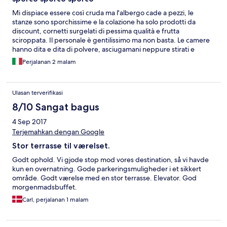
Mi dispiace essere così cruda ma l'albergo cade a pezzi, le
stanze sono sporchissime e la colazione ha solo prodotti da
discount, cornetti surgelati di pessima qualità e frutta
sciroppata. Il personale è gentilissimo ma non basta. Le camere
hanno dita e dita di polvere, asciugamani neppure stirati e
logori, ci sono i dispenser per i saponi così brutti che neppur nei
Perjalanan 2 malam
bagni di una stazione. Se trovate tariffa a 40 euro può anche
andare per una notte, ma diversamente assolutamente no.
Ulasan terverifikasi
8/10 Sangat bagus
4 Sep 2017
Terjemahkan dengan Google
Stor terrasse til værelset.
Godt ophold. Vi gjode stop mod vores destination, så vi havde
kun en overnatning. Gode parkeringsmuligheder i et sikkert
område. Godt værelse med en stor terrasse. Elevator. God
morgenmadsbuffet.
Carl, perjalanan 1 malam