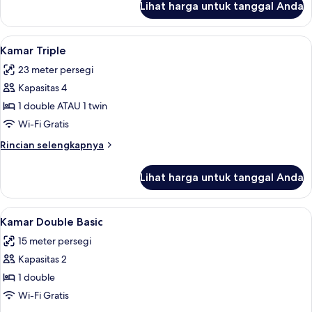
Lihat harga untuk tanggal Anda
untuk
Kamar
Single
Lihat
Wi-Fi gratis dan seprai linen
8
Kamar Triple
semua
23 meter persegi
foto
Kapasitas 4
untuk
Kamar
1 double ATAU 1 twin
Triple
Wi-Fi Gratis
Rincian
Rincian selengkapnya
lebih
lanjut
Lihat harga untuk tanggal Anda
untuk
Kamar
Triple
Lihat
Wi-Fi gratis dan seprai linen
7
Kamar Double Basic
semua
15 meter persegi
foto
Kapasitas 2
untuk
Kamar
1 double
Double
Wi-Fi Gratis
Basic