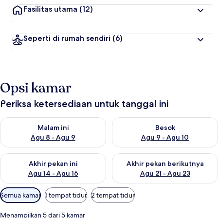
Fasilitas utama
(12)
Seperti di rumah sendiri
(6)
Opsi kamar
Periksa ketersediaan untuk tanggal ini
Periksa ketersediaan untuk malam ini Agu 8 - Agu 9
Periksa ketersediaan untuk be
Malam ini
Besok
Agu 8 - Agu 9
Agu 9 - Agu 10
Periksa ketersediaan untuk akhir pekan ini Agu 14 - Agu 16
Periksa ketersediaan untuk ak
Akhir pekan ini
Akhir pekan berikutnya
Agu 14 - Agu 16
Agu 21 - Agu 23
Filter
Semua kamar
1 tempat tidur
2 tempat tidur
tersedia
untuk
Menampilkan 5 dari 5 kamar