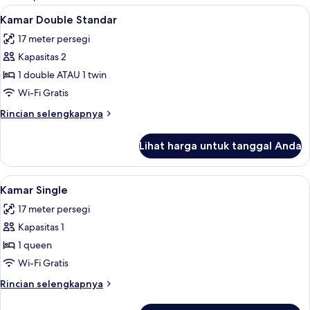
kamar
Lihat
Wi-Fi gratis dan seprai linen
7
Kamar Double Standar
semua
17 meter persegi
foto
Kapasitas 2
untuk
Kamar
1 double ATAU 1 twin
Double
Wi-Fi Gratis
Standar
Rincian
Rincian selengkapnya
lebih
lanjut
Lihat harga untuk tanggal Anda
untuk
Kamar
Double
Lihat
Wi-Fi gratis dan seprai linen
7
Standar
Kamar Single
semua
17 meter persegi
foto
Kapasitas 1
untuk
Kamar
1 queen
Single
Wi-Fi Gratis
Rincian
Rincian selengkapnya
lebih
lanjut