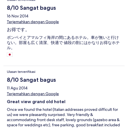
8/10 Sangat bagus
16 Nov 2014
Terjemahkan dengan Google
お得です。
ポンペイとアマルフィ海岸の間にあるホテル。車が無いと行け
ない。部屋も広く清潔、快適で 値段の割にはかなりお得なホテ
ル。
Ulasan terverifikasi
8/10 Sangat bagus
11 Agu 2014
Terjemahkan dengan Google
Great view grand old hotel
Once we found the hotel (Italian addresses proved difficult for
us) we were pleasantly surprised. Very friendly &
accommodating front desk staff, lovely grounds (gazebo area &
space for weddings etc), free parking, good breakfast included