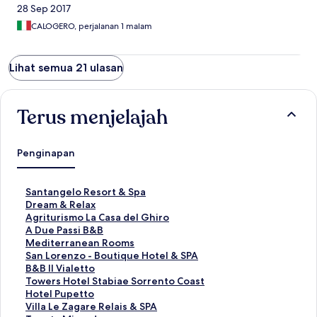
28 Sep 2017
CALOGERO, perjalanan 1 malam
Lihat semua 21 ulasan
Terus menjelajah
Penginapan
T
Santangelo Resort & Spa
a
T
Dream & Relax
u
a
T
Agriturismo La Casa del Ghiro
t
u
a
T
A Due Passi B&B
a
t
u
a
T
Mediterranean Rooms
n
a
t
u
a
T
San Lorenzo - Boutique Hotel & SPA
S
n
a
t
u
a
T
B&B Il Vialetto
t
S
n
a
t
u
a
T
Towers Hotel Stabiae Sorrento Coast
a
t
S
n
a
t
u
a
T
Hotel Pupetto
n
a
t
S
n
a
t
u
a
T
Villa Le Zagare Relais & SPA