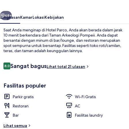
belumnya
Berikutnya
48+
Ringkasan
Kamar
Lokasi
Kebijakan
Saat Anda menginap di Hotel Parco, Anda akan berada dalam jarak
10 menit berkendara dari Taman Arkeologi Pompeii. Anda dapat
bersantai dengan minum di bar/lounge, dan restoran merupakan
spot sempurna untuk bersantap.Fasilitas seperti toko roti/camilan,
teras, dan taman adalah keunggulan lainnya.
Ulasan
Sangat bagus
8,0
Lihat total 21 ulasan
8,0 dari 10
Halaman properti
Fasilitas populer
Parkir gratis
Wi-Fi Gratis
Restoran
AC
Bar
Fasilitas laundry
Lihat semua