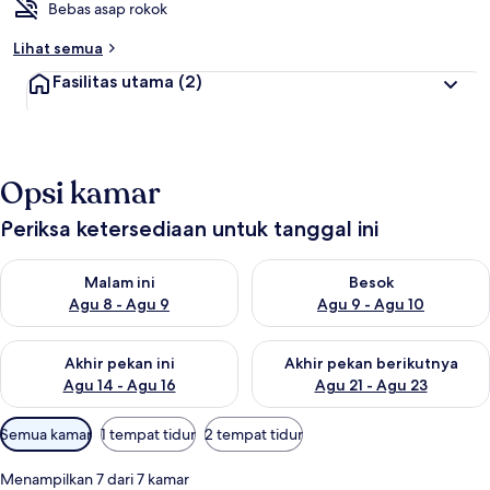
Bebas asap rokok
Lihat semua
Fasilitas utama
(2)
Opsi kamar
Periksa ketersediaan untuk tanggal ini
Periksa ketersediaan untuk malam ini Agu 8 - Agu 9
Periksa ketersediaan untuk be
Malam ini
Besok
Agu 8 - Agu 9
Agu 9 - Agu 10
Periksa ketersediaan untuk akhir pekan ini Agu 14 - Agu 16
Periksa ketersediaan untuk ak
Akhir pekan ini
Akhir pekan berikutnya
Agu 14 - Agu 16
Agu 21 - Agu 23
Filter
Semua kamar
1 tempat tidur
2 tempat tidur
tersedia
untuk
Menampilkan 7 dari 7 kamar