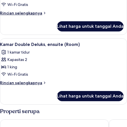
Twin,
Wi-Fi Gratis
ensuite
Rincian
Rincian selengkapnya
lebih
lanjut
Lihat harga untuk tanggal Anda
untuk
Kamar
Twin,
Lihat
Kamar Double Deluks, ensuite (Room)
8
ensuite
Kamar Double Deluks, ensuite (Room)
semua
1 kamar tidur
foto
Kapasitas 2
untuk
Kamar
1 king
Double
Wi-Fi Gratis
Deluks,
Rincian
Rincian selengkapnya
ensuite
lebih
(Room)
lanjut
Lihat harga untuk tanggal Anda
untuk
Kamar
Double
Properti serupa
Deluks,
ensuite
The Birch Hotel
The Blac
(Room)