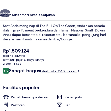
The
Green
belumnya
Berikutnya
46+
Ringkasan
Kamar
Lokasi
Kebijakan
Saat Anda menginap di The Bull On The Green, Anda akan berada
dalam jarak 15 menit berkendara dari Taman Nasional South Downs.
Anda dapat bersantap di restoran atau bersantai di pengujung hari
dengan manikmati minuman dari bar/lounge.
Harga
Rp1.509.124
saat
total Rp1.810.948
ini
termasuk pajak & biaya lainnya
Rp1.509.124
2 Sep - 3 Sep
Bar (di properti)
Ulasan
Sangat bagus
8,0
Lihat total 343 ulasan
8,0 dari 10
Fasilitas populer
Ramah hewan peliharaan
Parkir gratis
Restoran
Bar