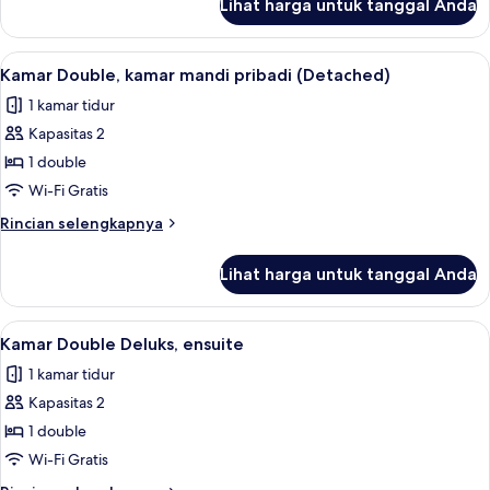
Lihat harga untuk tanggal Anda
untuk
Poster)
Kamar
Double
Lihat
Kamar
10
Superior,
Kamar Double, kamar mandi pribadi (Detached)
semua
ensuite
1 kamar tidur
(Four
foto
Poster)
Kapasitas 2
untuk
Kamar
1 double
Double,
Wi-Fi Gratis
kamar
Rincian
Rincian selengkapnya
mandi
lebih
pribadi
lanjut
Lihat harga untuk tanggal Anda
untuk
(Detached)
Kamar
Double,
Lihat
Kamar
10
kamar
Kamar Double Deluks, ensuite
semua
mandi
1 kamar tidur
pribadi
foto
(Detached)
Kapasitas 2
untuk
Kamar
1 double
Double
Wi-Fi Gratis
Deluks,