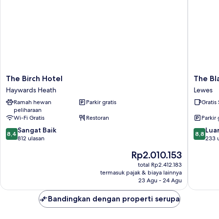
The
The
The Birch Hotel
The Bl
Birch
Blacksmi
Haywards Heath
Lewes
Hotel
Arms
Ramah hewan
Parkir gratis
Gratis
Haywards
Halland
peliharaan
Heath
Lewes
Wi-Fi Gratis
Restoran
Parkir 
8.4
8.8
Sangat Baik
Luar
8,4
8,8
dari
dari
812 ulasan
233 
10,
10,
Harga
Rp2.010.153
Sangat
Luar
sekarang
Baik,
Biasa,
total Rp2.412.183
Rp2.010.153
termasuk pajak & biaya lainnya
812
233
23 Agu - 24 Agu
ulasan
ulasan
Bandingkan dengan properti serupa