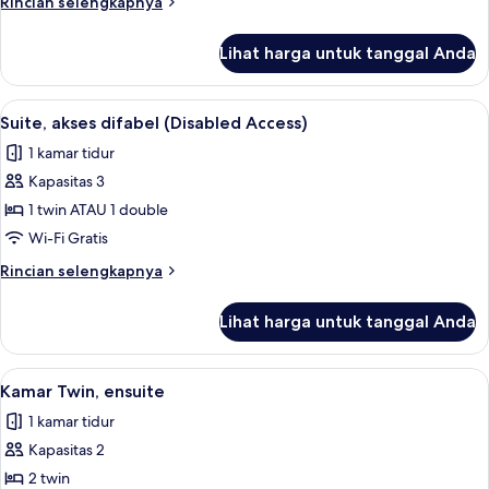
Rincian
Rincian selengkapnya
ensuite
lebih
lanjut
Lihat harga untuk tanggal Anda
untuk
Kamar
Double
Lihat
Suite, akses difabel (Disabled Access)
15
Deluks,
Suite, akses difabel (Disabled Access)
semua
ensuite
1 kamar tidur
foto
Kapasitas 3
untuk
Suite,
1 twin ATAU 1 double
akses
Wi-Fi Gratis
difabel
Rincian
Rincian selengkapnya
(Disabled
lebih
Access)
lanjut
Lihat harga untuk tanggal Anda
untuk
Suite,
akses
Lihat
Kamar Twin, ensuite
3
difabel
Kamar Twin, ensuite
semua
(Disabled
1 kamar tidur
Access)
foto
Kapasitas 2
untuk
Kamar
2 twin