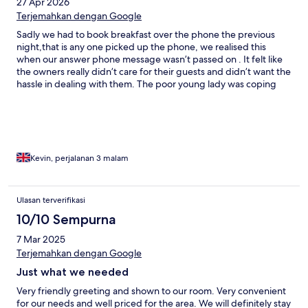
27 Apr 2026
Terjemahkan dengan Google
Sadly we had to book breakfast over the phone the previous
night,that is any one picked up the phone, we realised this
when our answer phone message wasn’t passed on . It felt like
the owners really didn’t care for their guests and didn’t want the
hassle in dealing with them. The poor young lady was coping
well with the problems thrown at her but we definitely will not
be staying there again.
Kevin, perjalanan 3 malam
Ulasan terverifikasi
10/10 Sempurna
7 Mar 2025
Terjemahkan dengan Google
Just what we needed
Very friendly greeting and shown to our room. Very convenient
for our needs and well priced for the area. We will definitely stay