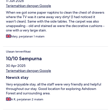
11 Jun 2026
Terjemahkan dengan Google
When we got some paper napkins to clean the chest of drawers
where the TV was it came away very dirty! (I had noticed it
wasn’t clean). Same with the side tables. The carpet was also
unappealing - old and stained as were the decorative cushions -
one with a very large stain.
Mary, perjalanan 1 malam
Ulasan terverifikasi
10/10 Sempurna
30 Apr 2025
Terjemahkan dengan Google
Newick stay
Very enjoyable stay, all the staff were very friendly and helpful
throughout our stay. Good location for exploring Ashdown
Forest and surrounding area.
A R, perjalanan 2 malam