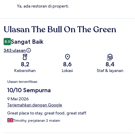
Ya, ada restoran di properti.
Ulasan The Bull On The Green
Ulasan
Sangat Baik
8,0
343 ulasan
8,2
8,6
8,4
Kebersihan
Lokasi
Staf & layanan
Ulasan
Ulasan terverifikasi
10/10 Sempurna
9 Mei 2026
Terjemahkan dengan Google
Great place to stay, great food, great staff.
Timothy, perjalanan 2 malam