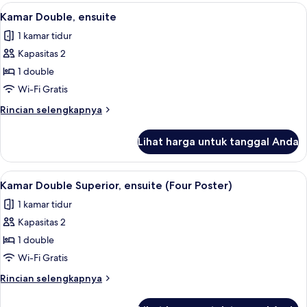
kamar
Lihat
Kamar
8
Kamar Double, ensuite
semua
1 kamar tidur
foto
Kapasitas 2
untuk
Kamar
1 double
Double,
Wi-Fi Gratis
ensuite
Rincian
Rincian selengkapnya
lebih
lanjut
Lihat harga untuk tanggal Anda
untuk
Kamar
Double,
Lihat
Kamar Double Superior, ensuite (Four 
9
ensuite
Kamar Double Superior, ensuite (Four Poster)
semua
1 kamar tidur
foto
Kapasitas 2
untuk
Kamar
1 double
Double
Wi-Fi Gratis
Superior,
Rincian
Rincian selengkapnya
ensuite
lebih
(Four
lanjut