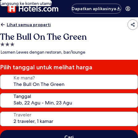
Langsung ke konten utama
Dapatkan aplikasinya
Lihat semua properti
The Bull On The Green
Properti
bintang
Losmen Lewes dengan restoran, bar/lounge
3.0
Pilih tanggal untuk melihat harga
Ke mana?
Tanggal
Traveler
Cari