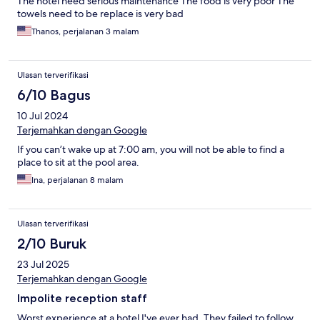
The hotel need serious maintenance The food is very poor The
towels need to be replace is very bad
Thanos, perjalanan 3 malam
Ulasan terverifikasi
6/10 Bagus
10 Jul 2024
Terjemahkan dengan Google
If you can’t wake up at 7:00 am, you will not be able to find a
place to sit at the pool area.
Ina, perjalanan 8 malam
Ulasan terverifikasi
2/10 Buruk
23 Jul 2025
Terjemahkan dengan Google
Impolite reception staff
Worst experience at a hotel I've ever had. They failed to follow