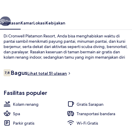
belumnya
Berikutnya
71+
Ringkasan
Kamar
Lokasi
Kebijakan
Di Cronwell Platamon Resort, Anda bisa menghabiskan waktu di
pantai sambil menikmati payung pantai, minuman pantai, dan kursi
berjemur, serta dekat dari aktivitas seperti scuba diving, bersnorkel,
dan paralayar. Rasakan keseruan di taman bermain air gratis dan
kolam renang indoor, sedangkan tamu yang ingin memanjakan diri
bisa mengunjungi spa untuk menikmati pijat, body wrap, dan facial.
Herbarium merupakan salah satu 2 restoran yang menyajikan
Ulasan
Bagus
masakan internasional serta buka untuk sarapan, makan siang, dan
7,8
Lihat total 51 ulasan
7,8 dari 10
makan malam. Keunggulan lain di resor mewah ini meliputi 4
bar/lounge, teras rooftop, dan bar tepi kolam renang.
Di pantai, kursi berjemur, payung pant
Fasilitas populer
Kolam renang
Gratis Sarapan
Spa
Transportasi bandara
Parkir gratis
Wi-Fi Gratis