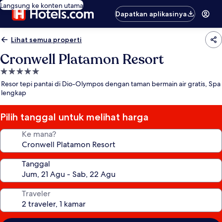
Langsung ke konten utama
Dapatkan aplikasinya
Lihat semua properti
Cronwell Platamon Resort
Properti
bintang
Resor tepi pantai di Dio-Olympos dengan taman bermain air gratis, Spa
5.0
lengkap
Pilih tanggal untuk melihat harga
Ke mana?
Tanggal
Traveler