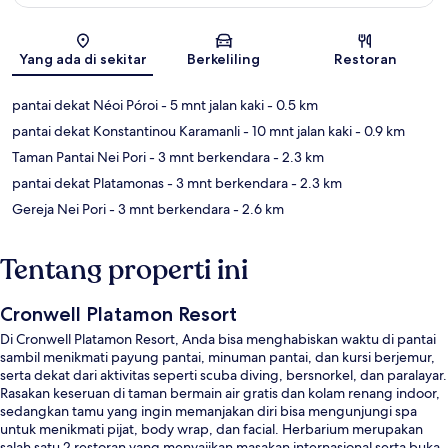
Peta
Yang ada di sekitar
Berkeliling
Restoran
pantai dekat Néoi Póroi
- 5 mnt jalan kaki
- 0.5 km
pantai dekat Konstantinou Karamanli
- 10 mnt jalan kaki
- 0.9 km
Taman Pantai Nei Pori
- 3 mnt berkendara
- 2.3 km
pantai dekat Platamonas
- 3 mnt berkendara
- 2.3 km
Gereja Nei Pori
- 3 mnt berkendara
- 2.6 km
Tentang properti ini
Cronwell Platamon Resort
Di Cronwell Platamon Resort, Anda bisa menghabiskan waktu di pantai
sambil menikmati payung pantai, minuman pantai, dan kursi berjemur,
serta dekat dari aktivitas seperti scuba diving, bersnorkel, dan paralayar.
Rasakan keseruan di taman bermain air gratis dan kolam renang indoor,
sedangkan tamu yang ingin memanjakan diri bisa mengunjungi spa
untuk menikmati pijat, body wrap, dan facial. Herbarium merupakan
salah satu 2 restoran yang menyajikan masakan internasional serta buka