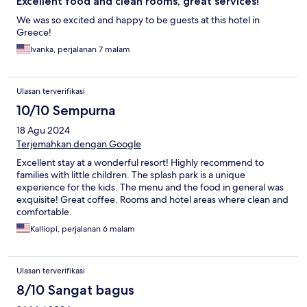
Excellent food and clean rooms, great services!
We was so excited and happy to be guests at this hotel in
Greece!
Ivanka, perjalanan 7 malam
Ulasan terverifikasi
10/10 Sempurna
18 Agu 2024
Terjemahkan dengan Google
Excellent stay at a wonderful resort! Highly recommend to
families with little children. The splash park is a unique
experience for the kids. The menu and the food in general was
exquisite! Great coffee. Rooms and hotel areas where clean and
comfortable.
Kalliopi, perjalanan 6 malam
Ulasan terverifikasi
8/10 Sangat bagus