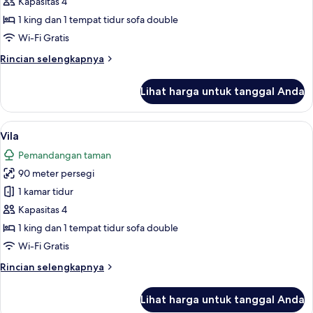
Kapasitas 4
1 king dan 1 tempat tidur sofa double
Wi-Fi Gratis
Rincian
Rincian selengkapnya
lebih
lanjut
Lihat harga untuk tanggal Anda
untuk
Suite
Lihat
Vila | Minibar gratis, brankas, meja ke
7
Vila
semua
Pemandangan taman
foto
90 meter persegi
untuk
Vila
1 kamar tidur
Kapasitas 4
1 king dan 1 tempat tidur sofa double
Wi-Fi Gratis
Rincian
Rincian selengkapnya
lebih
lanjut
Lihat harga untuk tanggal Anda
untuk