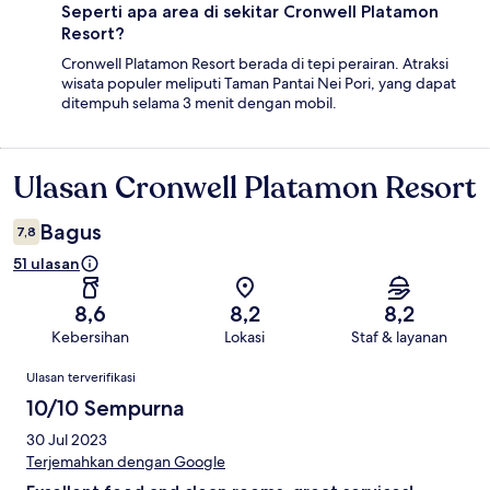
Seperti apa area di sekitar Cronwell Platamon
Resort?
Cronwell Platamon Resort berada di tepi perairan. Atraksi
wisata populer meliputi Taman Pantai Nei Pori, yang dapat
ditempuh selama 3 menit dengan mobil.
Ulasan Cronwell Platamon Resort
Ulasan
Bagus
7,8
51 ulasan
8,6
8,2
8,2
Kebersihan
Lokasi
Staf & layanan
Ulasan
Ulasan terverifikasi
10/10 Sempurna
30 Jul 2023
Terjemahkan dengan Google