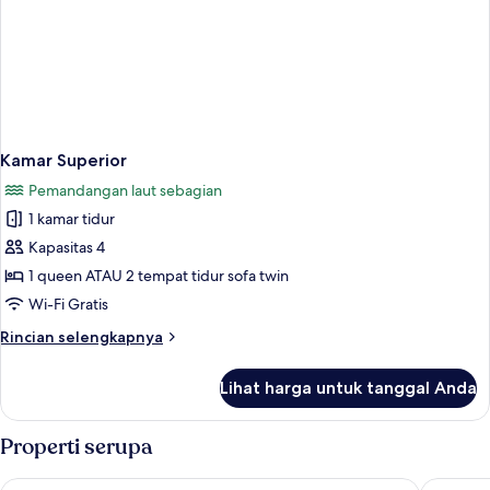
Kamar Superior
Pemandangan laut sebagian
1 kamar tidur
Kapasitas 4
1 queen ATAU 2 tempat tidur sofa twin
Wi-Fi Gratis
Rincian
Rincian selengkapnya
lebih
lanjut
Lihat harga untuk tanggal Anda
untuk
Kamar
Superior
Properti serupa
Kymata
Litohoro