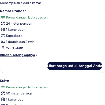
untuk
Menampilkan 5 dari 5 kamar
kamar
Lihat
Kamar Standar | Minibar gratis, branka
4
Kamar Standar
semua
Pemandangan laut sebagian
foto
24 meter persegi
untuk
Kamar
1 kamar tidur
Standar
Kapasitas 4
1 double dan 2 twin
Wi-Fi Gratis
Rincian
Rincian selengkapnya
lebih
lanjut
Lihat harga untuk tanggal Anda
untuk
Kamar
Standar
Lihat
Minibar gratis, brankas, meja kerja, d
4
Suite
semua
Pemandangan laut sebagian
foto
50 meter persegi
untuk
Suite
1 kamar tidur