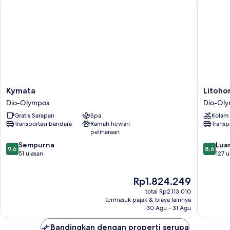
Kymata
Litohoro
Kymata
Litoho
Dio-
Olympu
Dio-Olympos
Dio-Ol
Olympos
Resort
Gratis Sarapan
Spa
Kolam
Villas
Transportasi bandara
Ramah hewan
Transp
&
peliharaan
Spa
9.6
8.6
Sempurna
Dio-
Luar
9,6
8,6
dari
dari
51 ulasan
Olympo
127 u
10,
10,
Sempurna,
Luar
Harga
Rp1.824.249
51
Biasa,
sekarang
ulasan
127
total Rp2.113.010
Rp1.824.249
ulasan
termasuk pajak & biaya lainnya
30 Agu - 31 Agu
Bandingkan dengan properti serupa