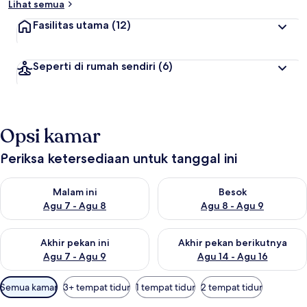
Lihat semua
Fasilitas utama
(12)
Seperti di rumah sendiri
(6)
Opsi kamar
Periksa ketersediaan untuk tanggal ini
Periksa ketersediaan untuk malam ini Agu 7 - Agu 8
Periksa ketersediaan untuk be
Malam ini
Besok
Agu 7 - Agu 8
Agu 8 - Agu 9
Periksa ketersediaan untuk akhir pekan ini Agu 7 - Agu 9
Periksa ketersediaan untuk ak
Akhir pekan ini
Akhir pekan berikutnya
Agu 7 - Agu 9
Agu 14 - Agu 16
Filter
Semua kamar
3+ tempat tidur
1 tempat tidur
2 tempat tidur
tersedia