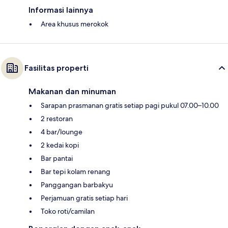
Informasi lainnya
Area khusus merokok
Fasilitas properti
Makanan dan minuman
Sarapan prasmanan gratis setiap pagi pukul 07.00–10.00
2 restoran
4 bar/lounge
2 kedai kopi
Bar pantai
Bar tepi kolam renang
Panggangan barbakyu
Perjamuan gratis setiap hari
Toko roti/camilan