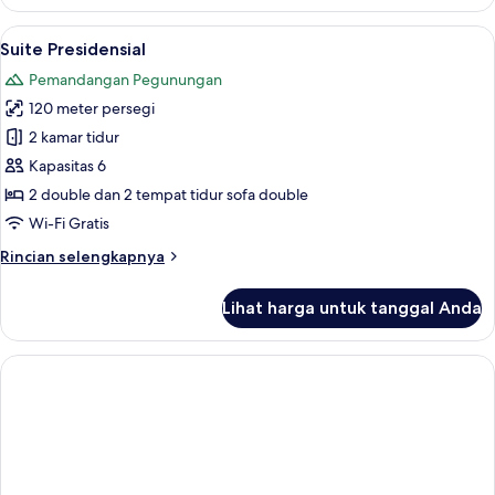
Vila
Lihat
Suite Presidensial | Minibar gratis, br
5
Suite Presidensial
semua
Pemandangan Pegunungan
foto
120 meter persegi
untuk
Suite
2 kamar tidur
Presidensial
Kapasitas 6
2 double dan 2 tempat tidur sofa double
Wi-Fi Gratis
Rincian
Rincian selengkapnya
lebih
lanjut
Lihat harga untuk tanggal Anda
untuk
Suite
Presidensial