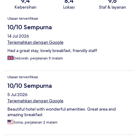
9,4
8,4
9,6
Kebersihan
Lokasi
Staf & layanan
Ulasan
Ulasan terverifikasi
10/10 Sempurna
14 Jul 2026
Terjemahkan dengan Google
Had a great stay, lovely breakfast, friendly staff
Deborah, perjalanan 5 malam
Ulasan terverifikasi
10/10 Sempurna
5 Jul 2026
Terjemahkan dengan Google
Beautiful hotel with wonderful amenities. Great area and
amazing breakfast
Sonia, perjalanan 2 malam