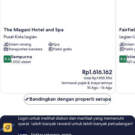
The
Fairfield
The Magani Hotel and Spa
Fairfie
Magani
By
Pusat Kota Legian
Legian U
Hotel
Marriott
Kolam renang
Spa
Kolam
and
Bali
Transportasi bandara
Parkir gratis
Parkir 
Spa
Legian
Pusat
Legian
9.4
9.2
Sempurna
Ist
9,4
9,2
Kota
Utara
dari
dari
1.002 ulasan
421 u
Legian
10,
10,
Harga
Rp1.616.162
Sempurna,
Istimew
sekarang
1.002
421
total Rp1.955.556
Rp1.616.162
termasuk pajak & biaya lainnya
ulasan
ulasan
15 Agu - 16 Agu
Bandingkan dengan properti serupa
Login untuk melihat diskon dan manfaat yang memenuhi
syarat. Lebih banyak reward untuk lebih banyak petualangan!
Login
Daftar sekarang, gratis