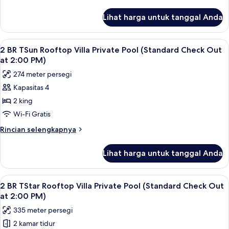
Villa
lebih
PM)
lanjut
Private
Lihat harga untuk tanggal Anda
untuk
Pool
2
(Standard
BR
Lihat
2 BR TSun Rooftop Villa Private Pool (
5
Check
TShore
2 BR TSun Rooftop Villa Private Pool (Standard Check Out
semua
Rooftop
Out
at 2:00 PM)
Villa
foto
at
274 meter persegi
Private
untuk
2:00
Pool
Kapasitas 4
2
(Standard
PM)
2 king
BR
Check
Out
TSun
Wi-Fi Gratis
at
Rooftop
Rincian
Rincian selengkapnya
2:00
Villa
lebih
PM)
lanjut
Private
Lihat harga untuk tanggal Anda
untuk
Pool
2
(Standard
BR
Lihat
2 BR TStar Rooftop Villa Private Pool
5
Check
TSun
2 BR TStar Rooftop Villa Private Pool (Standard Check Out
semua
Rooftop
Out
at 2:00 PM)
Villa
foto
at
335 meter persegi
Private
untuk
2:00
Pool
2 kamar tidur
2