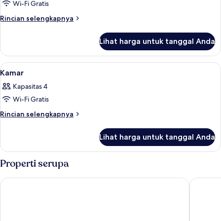
Wi-Fi Gratis
untuk
Kamar
Rincian
Rincian selengkapnya
lebih
lanjut
Lihat harga untuk tanggal Anda
untuk
Kamar
Lihat
Minibar gratis, brankas, meja kerja, da
9
Kamar
semua
Kapasitas 4
foto
Wi-Fi Gratis
untuk
Kamar
Rincian
Rincian selengkapnya
lebih
lanjut
Lihat harga untuk tanggal Anda
untuk
Kamar
Properti serupa
The Magani Hotel and Spa
Fairfield