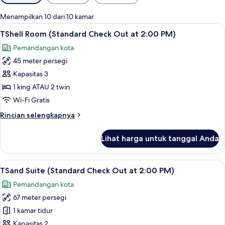
tersedia
untuk
Menampilkan 10 dari 10 kamar
kamar
Lihat
TShell Room (Standard Check Out at 2:0
7
TShell Room (Standard Check Out at 2:00 PM)
semua
Pemandangan kota
foto
45 meter persegi
untuk
TShell
Kapasitas 3
Room
1 king ATAU 2 twin
(Standard
Wi-Fi Gratis
Check
Rincian
Rincian selengkapnya
Out
lebih
at
lanjut
Lihat harga untuk tanggal Anda
untuk
2:00
TShell
PM)
Room
Lihat
TSand Suite (Standard Check Out at 2:0
8
(Standard
TSand Suite (Standard Check Out at 2:00 PM)
semua
Check
Pemandangan kota
Out
foto
at
67 meter persegi
untuk
2:00
TSand
1 kamar tidur
PM)
Suite
Kapasitas 2