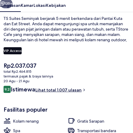
135+
Ringkasan
Kamar
Lokasi
Kebijakan
TS Suites Seminyak berjarak 5 menit berkendara dari Pantai Kuta
dan Eat Street. Anda dapat mengunjungi spa untuk memanjakan
diri dengan pijat jaringan dalam atau perawatan tubuh, serta TStore
Cafe yang menyajikan sarapan, makan siang, dan makan malam.
Keunggulan lain di hotel mewah ini meliputi kolam renang outdoor,
bar tepi kolam renang, dan pusat kebugaran. Para traveler
menyukai staf dan kondisi keseluruhan.
VIP Access
Harga
Rp2.037.037
Kolam renang outdoor, dengan cabana
saat
total Rp2.464.815
ini
termasuk pajak & biaya lainnya
Rp2.037.037
20 Agu - 21 Agu
Ulasan
Istimewa
9,2
Lihat total 1.007 ulasan
9,2 dari 10
Fasilitas populer
Kolam renang
Gratis Sarapan
Spa
Transportasi bandara