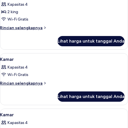
(Standard
PM)
Kapasitas 4
BR
Check
Out
TStar
2 king
at
Rooftop
Wi-Fi Gratis
2:00
Villa
PM)
Rincian
Rincian selengkapnya
Private
lebih
Pool
lanjut
Lihat harga untuk tanggal Anda
untuk
(Standard
2
Check
BR
Lihat
Minibar gratis, brankas, meja kerja, da
Out
13
TStar
Kamar
semua
Rooftop
at
Kapasitas 4
Villa
foto
2:00
Private
Wi-Fi Gratis
untuk
PM)
Pool
Kamar
Rincian
Rincian selengkapnya
(Standard
lebih
Check
lanjut
Out
Lihat harga untuk tanggal Anda
untuk
at
Kamar
2:00
PM)
Lihat
Minibar gratis, brankas, meja kerja, da
27
Kamar
semua
Kapasitas 4
foto