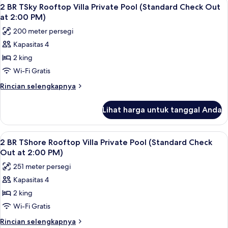
Lihat
PM)
12
Suite
2 BR TSky Rooftop Villa Private Pool (Standard Check Out
semua
(Standard
at 2:00 PM)
Check
foto
200 meter persegi
Out
untuk
at
Kapasitas 4
2
2:00
2 king
BR
PM)
TSky
Wi-Fi Gratis
Rooftop
Rincian
Rincian selengkapnya
Villa
lebih
lanjut
Private
Lihat harga untuk tanggal Anda
untuk
Pool
2
(Standard
BR
Lihat
2 BR TShore Rooftop Villa Private Pool
8
Check
TSky
2 BR TShore Rooftop Villa Private Pool (Standard Check
semua
Rooftop
Out
Out at 2:00 PM)
Villa
foto
at
251 meter persegi
Private
untuk
2:00
Pool
Kapasitas 4
2
(Standard
PM)
2 king
BR
Check
Out
TShore
Wi-Fi Gratis
at
Rooftop
Rincian
Rincian selengkapnya
2:00