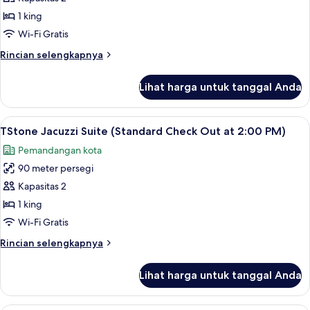
(Standard
1 king
Check
Wi-Fi Gratis
Out
Rincian
Rincian selengkapnya
at
lebih
2:00
lanjut
Lihat harga untuk tanggal Anda
PM)
untuk
TSand
Suite
Lihat
TStone Jacuzzi Suite (Standard Check
11
(Standard
TStone Jacuzzi Suite (Standard Check Out at 2:00 PM)
semua
Check
Pemandangan kota
Out
foto
at
90 meter persegi
untuk
2:00
TStone
Kapasitas 2
PM)
Jacuzzi
1 king
Suite
Wi-Fi Gratis
(Standard
Rincian
Rincian selengkapnya
Check
lebih
Out
lanjut
Lihat harga untuk tanggal Anda
untuk
at
TStone
2:00
Jacuzzi
2 BR TSky Rooftop Villa Private Pool (