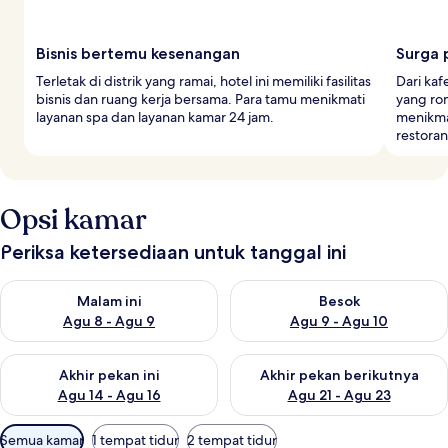
Bisnis bertemu kesenangan
Surga 
Terletak di distrik yang ramai, hotel ini memiliki fasilitas
Dari kaf
bisnis dan ruang kerja bersama. Para tamu menikmati
yang rom
layanan spa dan layanan kamar 24 jam.
menikma
restora
Opsi kamar
Periksa ketersediaan untuk tanggal ini
Periksa ketersediaan untuk malam ini Agu 8 - Agu 9
Periksa ketersediaan untuk be
Malam ini
Besok
Agu 8 - Agu 9
Agu 9 - Agu 10
Periksa ketersediaan untuk akhir pekan ini Agu 14 - Agu 16
Periksa ketersediaan untuk ak
Akhir pekan ini
Akhir pekan berikutnya
Agu 14 - Agu 16
Agu 21 - Agu 23
Filter
Semua kamar
1 tempat tidur
2 tempat tidur