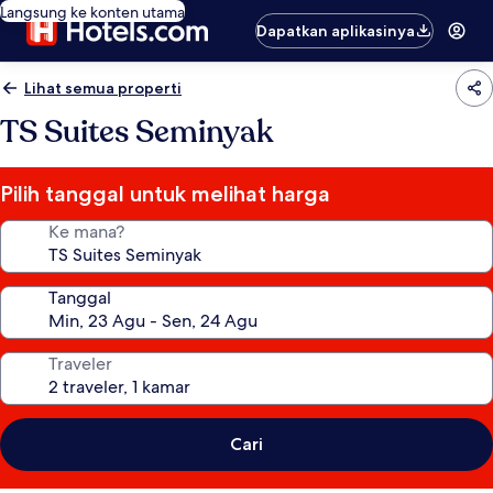
Langsung ke konten utama
Dapatkan aplikasinya
Lihat semua properti
TS Suites Seminyak
Pilih tanggal untuk melihat harga
Ke mana?
Tanggal
Traveler
Cari