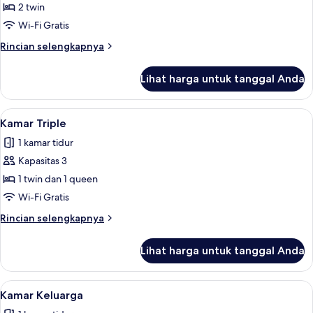
Kamar
2 twin
Twin
Wi-Fi Gratis
Deluks
Rincian
Rincian selengkapnya
lebih
lanjut
Lihat harga untuk tanggal Anda
untuk
Kamar
Twin
Lihat
Kamar Triple | Minibar, brankas, meja 
4
Deluks
Kamar Triple
semua
1 kamar tidur
foto
Kapasitas 3
untuk
Kamar
1 twin dan 1 queen
Triple
Wi-Fi Gratis
Rincian
Rincian selengkapnya
lebih
lanjut
Lihat harga untuk tanggal Anda
untuk
Kamar
Triple
Lihat
Kamar Keluarga | Minibar, brankas, me
5
Kamar Keluarga
semua