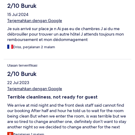
2/10 Buruk
15 Jul 2024
Terjemahkan dengan Google
Je suis arrivé sur place je n Ai pas eu de chambres J ai du me
débrouiller pour trouver un autre hôtel J attends toujours mon
remboursement et mon dédommagement
Driss, perjalanan 2 malam
Ulasan terverifikasi
2/10 Buruk
22 Jul 2023
Terjemahkan dengan Google
Terrible cleanliness, not ready for guest
We arrive at mid night and the front desk staff said cannot find
our booking After half and hour he told us to wait for the room
being clean But when we enter the room, is was terrible but we
are so tired to change another one, definitely don’t want to stay
another night so we decided to change another for the next
night Besides, we carrying heavy luggage but the hotel front
Perjalanan 1 malam