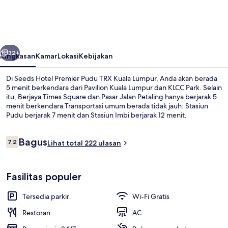
Premier
Pudu
TRX
belumnya
Berikutnya
Kuala
32+
Ringkasan
Kamar
Lokasi
Kebijakan
Lumpur
Di Seeds Hotel Premier Pudu TRX Kuala Lumpur, Anda akan berada
5 menit berkendara dari Pavilion Kuala Lumpur dan KLCC Park. Selain
itu, Berjaya Times Square dan Pasar Jalan Petaling hanya berjarak 5
menit berkendara.Transportasi umum berada tidak jauh: Stasiun
Pudu berjarak 7 menit dan Stasiun Imbi berjarak 12 menit.
Ulasan
Bagus
7,2
Lihat total 222 ulasan
7,2 dari 10
Studio, 1 Tempat Tidur King | Minibar,
Fasilitas populer
Tersedia parkir
Wi-Fi Gratis
Restoran
AC