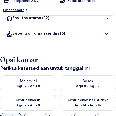
Resepsionis 24/7
Bebas asap rokok
Lihat semua
Fasilitas utama
(12)
Seperti di rumah sendiri
(6)
Opsi kamar
Periksa ketersediaan untuk tanggal ini
Periksa ketersediaan untuk malam ini Agu 7 - Agu 8
Periksa ketersediaan untuk be
Malam ini
Besok
Agu 7 - Agu 8
Agu 8 - Agu 9
Periksa ketersediaan untuk akhir pekan ini Agu 7 - Agu 9
Periksa ketersediaan untuk ak
Akhir pekan ini
Akhir pekan berikutnya
Agu 7 - Agu 9
Agu 14 - Agu 16
Filter