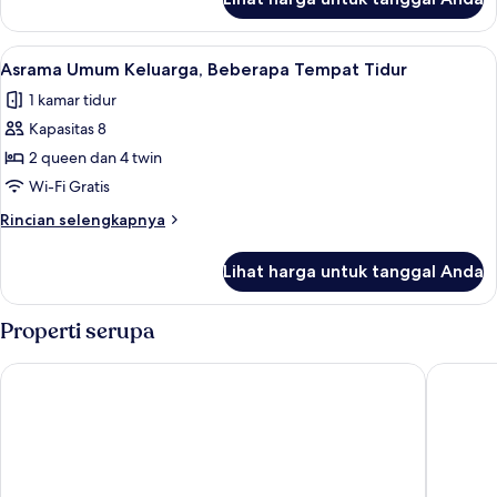
untuk
Studio,
1
Lihat
Asrama Umum Keluarga, Beberapa Tempa
6
Tempat
Asrama Umum Keluarga, Beberapa Tempat Tidur
semua
Tidur
1 kamar tidur
King
foto
Kapasitas 8
untuk
Asrama
2 queen dan 4 twin
Umum
Wi-Fi Gratis
Keluarga,
Rincian
Rincian selengkapnya
Beberapa
lebih
Tempat
lanjut
Lihat harga untuk tanggal Anda
untuk
Tidur
Asrama
Umum
Properti serupa
Keluarga,
Beberapa
Asia Like Boutique Hotel
Palette 
Tempat
Tidur