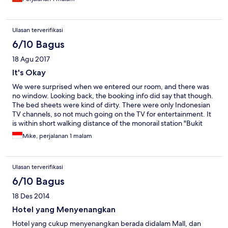
door have stairs, very inconvenient to us
Ulasan terverifikasi
6/10 Bagus
18 Agu 2017
It's Okay
We were surprised when we entered our room, and there was
no window. Looking back, the booking info did say that though.
The bed sheets were kind of dirty. There were only Indonesian
TV channels, so not much going on the TV for entertainment. It
is within short walking distance of the monorail station "Bukit
Bintang" and Ikea, which is a big reason why we stayed there.
Mike, perjalanan 1 malam
There is also a lot of food relatively nearby.
Ulasan terverifikasi
6/10 Bagus
18 Des 2014
Hotel yang Menyenangkan
Hotel yang cukup menyenangkan berada didalam Mall, dan