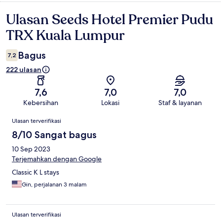
Ulasan Seeds Hotel Premier Pudu
Ulasan
TRX Kuala Lumpur
Bagus
7,2
222 ulasan
7,6
7,0
7,0
Kebersihan
Lokasi
Staf & layanan
Ulasan
Ulasan terverifikasi
8/10 Sangat bagus
10 Sep 2023
Terjemahkan dengan Google
Classic K L stays
Gin, perjalanan 3 malam
Ulasan terverifikasi