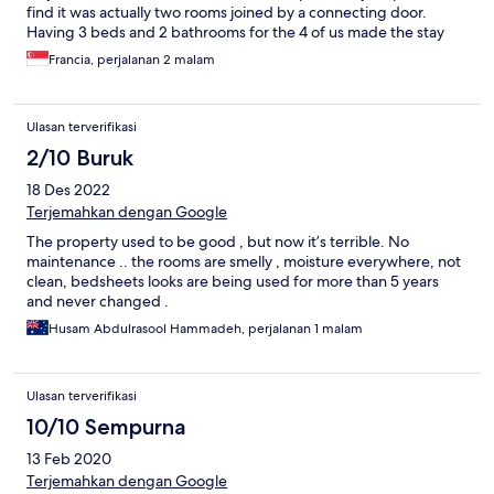
find it was actually two rooms joined by a connecting door.
Having 3 beds and 2 bathrooms for the 4 of us made the stay
very comfortable and spacious. The room felt relatively clean
Francia, perjalanan 2 malam
and was not dusty, which I really appreciated. The location is
also convenient; there are many food options nearby, a
supermarket within the same building, and even a coin laundry
Ulasan terverifikasi
nearby, which is perfect for us travelers. My only complaint was
the bathroom; the water pressure was really very weak, and
2/10 Buruk
there was a lack of hot water for one of the bathrooms. If they
18 Des 2022
could improve the plumbing, this would be an unbeatable
budget stay!
Terjemahkan dengan Google
The property used to be good , but now it’s terrible. No
maintenance .. the rooms are smelly , moisture everywhere, not
clean, bedsheets looks are being used for more than 5 years
and never changed .
Husam Abdulrasool Hammadeh, perjalanan 1 malam
Ulasan terverifikasi
10/10 Sempurna
13 Feb 2020
Terjemahkan dengan Google