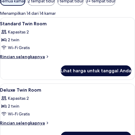
Semua kamar
2 tempat tidur
1 tempat tidur
3+ tempat tidur
tersedia
untuk
Menampilkan 14 dari 14 kamar
kamar
Lihat
Minibar, brankas, meja kerja, dan rua
4
Standard Twin Room
semua
Kapasitas 2
foto
2 twin
untuk
Standard
Wi-Fi Gratis
Twin
Rincian
Rincian selengkapnya
Room
lebih
lanjut
Lihat harga untuk tanggal Anda
untuk
Standard
Twin
Lihat
Minibar, brankas, meja kerja, dan rua
4
Room
Deluxe Twin Room
semua
Kapasitas 2
foto
2 twin
untuk
Deluxe
Wi-Fi Gratis
Twin
Rincian
Rincian selengkapnya
Room
lebih
lanjut