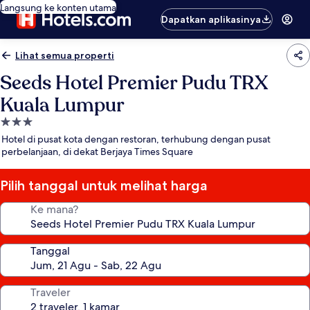
Langsung ke konten utama
Dapatkan aplikasinya
Lihat semua properti
Seeds Hotel Premier Pudu TRX
Kuala Lumpur
Properti
bintang
Hotel di pusat kota dengan restoran, terhubung dengan pusat
3.0
perbelanjaan, di dekat Berjaya Times Square
Pilih tanggal untuk melihat harga
Ke mana?
Tanggal
Traveler