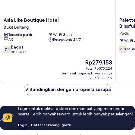
Asia
Palette
Asia Like Boutique Hotel
Palett
Like
KL
Blissf
Bukit Bintang
Boutique
Sentral
Pudu
Tersedia parkir
Wi-Fi Gratis
Hotel
near
AC
Resepsionis 24/7
Bukit
Pudu
Wi-Fi 
Bintang
LRT
7.4
Bagus
6.0
6,0
12 ul
7,4
formerly
dari
90 ulasan
dari
RPC
10,
10,
Harga
Rp279.153
Blissful
Bagus,
12
sekarang
Homes
90
total Rp373.224
ulasan
Rp279.153
termasuk pajak & biaya lainnya
Pudu
ulasan
7 Sep - 8 Sep
Bandingkan dengan properti serupa
Login untuk melihat diskon dan manfaat yang memenuhi
syarat. Lebih banyak reward untuk lebih banyak petualangan!
Login
Daftar sekarang, gratis