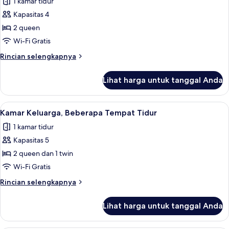
1 kamar tidur
foto
Kapasitas 4
untuk
Kamar
2 queen
Keluarga
Wi-Fi Gratis
Rincian
Rincian selengkapnya
lebih
lanjut
Lihat harga untuk tanggal Anda
untuk
Kamar
Keluarga
Lihat
Kamar Keluarga, Beberapa Tempat Tidur
4
Kamar Keluarga, Beberapa Tempat Tidur
semua
1 kamar tidur
foto
Kapasitas 5
untuk
Kamar
2 queen dan 1 twin
Keluarga,
Wi-Fi Gratis
Beberapa
Rincian
Rincian selengkapnya
Tempat
lebih
Tidur
lanjut
Lihat harga untuk tanggal Anda
untuk
Kamar
Keluarga,