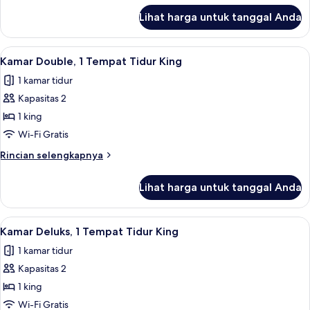
lanjut
Lihat harga untuk tanggal Anda
untuk
Kamar
Single
Lihat
Kamar Double, 1 Tempat Tidur King | M
3
Kamar Double, 1 Tempat Tidur King
semua
1 kamar tidur
foto
Kapasitas 2
untuk
Kamar
1 king
Double,
Wi-Fi Gratis
1
Rincian
Rincian selengkapnya
Tempat
lebih
Tidur
lanjut
Lihat harga untuk tanggal Anda
untuk
King
Kamar
Double,
Lihat
Kamar Deluks, 1 Tempat Tidur King | M
4
1
Kamar Deluks, 1 Tempat Tidur King
semua
Tempat
1 kamar tidur
Tidur
foto
King
Kapasitas 2
untuk
Kamar
1 king
Deluks,
Wi-Fi Gratis