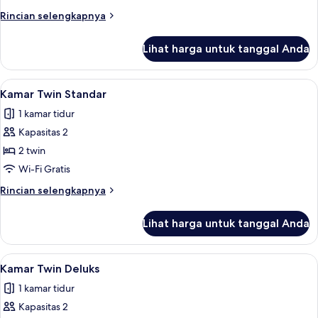
1
Rincian
Rincian selengkapnya
Tempat
lebih
Tidur
lanjut
Lihat harga untuk tanggal Anda
untuk
King
Kamar
Deluks,
Lihat
Kamar Twin Standar | Minibar, brankas
4
1
Kamar Twin Standar
semua
Tempat
1 kamar tidur
Tidur
foto
King
Kapasitas 2
untuk
Kamar
2 twin
Twin
Wi-Fi Gratis
Standar
Rincian
Rincian selengkapnya
lebih
lanjut
Lihat harga untuk tanggal Anda
untuk
Kamar
Twin
Lihat
Kamar Twin Deluks | Minibar, brankas,
4
Standar
Kamar Twin Deluks
semua
1 kamar tidur
foto
Kapasitas 2
untuk