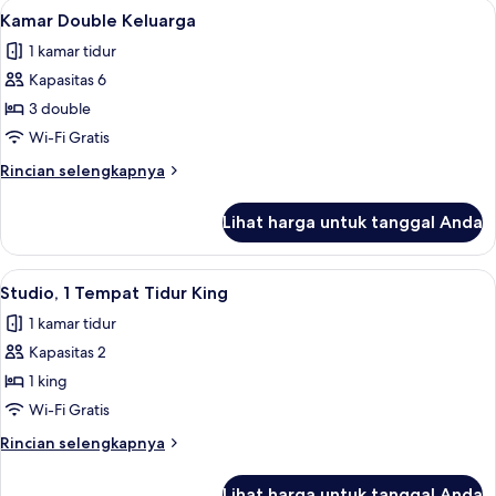
Lihat
Kamar Double Keluarga | Minibar, bran
5
Beberapa
Kamar Double Keluarga
semua
Tempat
1 kamar tidur
Tidur
foto
Kapasitas 6
untuk
Kamar
3 double
Double
Wi-Fi Gratis
Keluarga
Rincian
Rincian selengkapnya
lebih
lanjut
Lihat harga untuk tanggal Anda
untuk
Kamar
Double
Lihat
Studio, 1 Tempat Tidur King | Minibar,
4
Keluarga
Studio, 1 Tempat Tidur King
semua
1 kamar tidur
foto
Kapasitas 2
untuk
Studio,
1 king
1
Wi-Fi Gratis
Tempat
Rincian
Rincian selengkapnya
Tidur
lebih
King
lanjut
Lihat harga untuk tanggal Anda