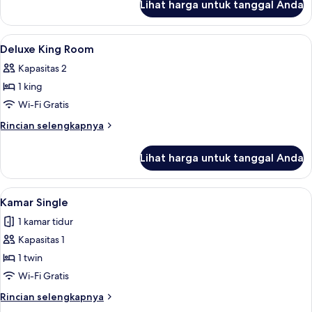
Lihat harga untuk tanggal Anda
untuk
Deluxe
Twin
Lihat
Minibar, brankas, meja kerja, dan rua
4
Room
Deluxe King Room
semua
Kapasitas 2
foto
1 king
untuk
Deluxe
Wi-Fi Gratis
King
Rincian
Rincian selengkapnya
Room
lebih
lanjut
Lihat harga untuk tanggal Anda
untuk
Deluxe
King
Lihat
Kamar Single | Minibar, brankas, meja
4
Room
Kamar Single
semua
1 kamar tidur
foto
Kapasitas 1
untuk
Kamar
1 twin
Single
Wi-Fi Gratis
Rincian
Rincian selengkapnya
lebih