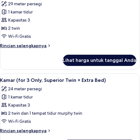
29 meter persegi
foto
1 kamar tidur
untuk
Kamar
Kapasitas 3
Twin
2 twin
Deluks
Wi-Fi Gratis
(Premium)
Rincian
Rincian selengkapnya
lebih
lanjut
Lihat harga untuk tanggal Anda
untuk
Kamar
Twin
Lihat
Selimut bulu angsa, brankas, ruang k
8
Deluks
Kamar (for 3 Only, Superior Twin + Extra Bed)
semua
(Premium)
24 meter persegi
foto
1 kamar tidur
untuk
Kamar
Kapasitas 3
(for
2 twin dan 1 tempat tidur murphy twin
3
Wi-Fi Gratis
Only,
Rincian
Rincian selengkapnya
Superior
lebih