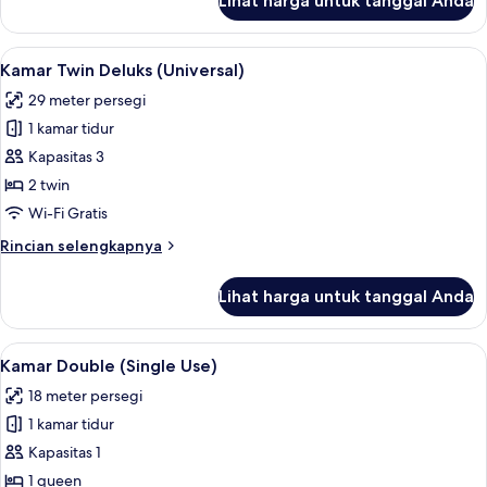
Lihat harga untuk tanggal Anda
untuk
Kamar
Twin
Lihat
Kamar Twin Deluks (Universal) | Selim
7
Premium
Kamar Twin Deluks (Universal)
semua
29 meter persegi
foto
1 kamar tidur
untuk
Kamar
Kapasitas 3
Twin
2 twin
Deluks
Wi-Fi Gratis
(Universal)
Rincian
Rincian selengkapnya
lebih
lanjut
Lihat harga untuk tanggal Anda
untuk
Kamar
Twin
Lihat
Selimut bulu angsa, brankas, ruang k
7
Deluks
Kamar Double (Single Use)
semua
(Universal)
18 meter persegi
foto
1 kamar tidur
untuk
Kamar
Kapasitas 1
Double
1 queen