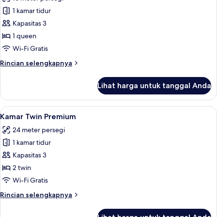
foto
1 kamar tidur
untuk
Kamar
Kapasitas 3
Double
1 queen
Premier
Wi-Fi Gratis
Rincian
Rincian selengkapnya
lebih
lanjut
Lihat harga untuk tanggal Anda
untuk
Kamar
Double
Lihat
Selimut bulu angsa, brankas, ruang k
7
Premier
Kamar Twin Premium
semua
24 meter persegi
foto
1 kamar tidur
untuk
Kamar
Kapasitas 3
Twin
2 twin
Premium
Wi-Fi Gratis
Rincian
Rincian selengkapnya
lebih
lanjut