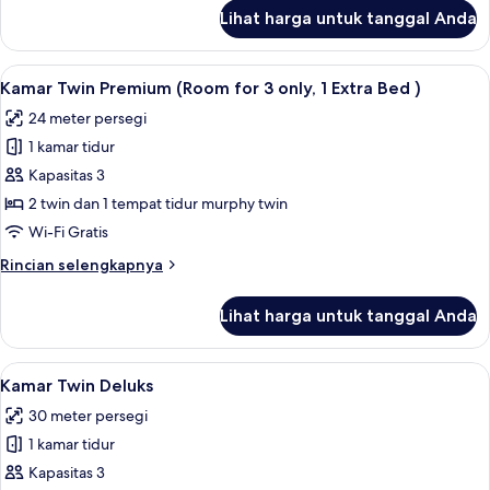
Twin
lanjut
Lihat harga untuk tanggal Anda
untuk
+
Kamar
Extra
(for
Lihat
Selimut bulu angsa, brankas, ruang k
Bed)
7
3
Kamar Twin Premium (Room for 3 only, 1 Extra Bed )
semua
Only,
24 meter persegi
Superior
foto
Twin
1 kamar tidur
untuk
+
Kamar
Kapasitas 3
Extra
Twin
Bed)
2 twin dan 1 tempat tidur murphy twin
Premium
Wi-Fi Gratis
(Room
Rincian
Rincian selengkapnya
for
lebih
3
lanjut
Lihat harga untuk tanggal Anda
untuk
only,
Kamar
1
Twin
Lihat
Selimut bulu angsa, brankas, ruang k
Extra
7
Premium
Kamar Twin Deluks
semua
Bed
(Room
30 meter persegi
for
foto
)
3
1 kamar tidur
untuk
only,
Kamar
Kapasitas 3
1