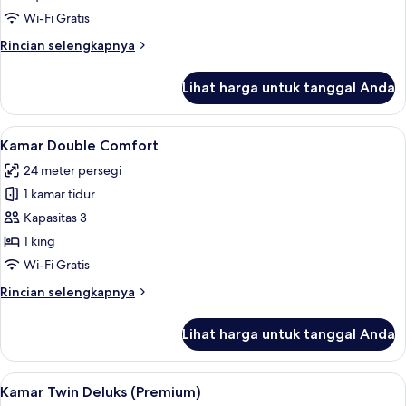
(Single
Wi-Fi Gratis
Use)
Rincian
Rincian selengkapnya
lebih
lanjut
Lihat harga untuk tanggal Anda
untuk
Kamar
Double
Lihat
Kamar Double Comfort | Selimut bulu 
7
(Single
Kamar Double Comfort
semua
Use)
24 meter persegi
foto
1 kamar tidur
untuk
Kamar
Kapasitas 3
Double
1 king
Comfort
Wi-Fi Gratis
Rincian
Rincian selengkapnya
lebih
lanjut
Lihat harga untuk tanggal Anda
untuk
Kamar
Double
Lihat
Kamar Twin Deluks (Premium) | Selimu
7
Comfort
Kamar Twin Deluks (Premium)
semua