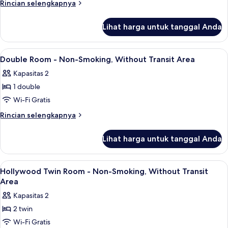
Rincian
Rincian selengkapnya
lebih
lanjut
Lihat harga untuk tanggal Anda
untuk
Kamar
Lihat
Selimut bulu angsa, brankas, ruang k
7
Double Room - Non-Smoking, Without Transit Area
semua
Kapasitas 2
foto
1 double
untuk
Double
Wi-Fi Gratis
Room
Rincian
Rincian selengkapnya
-
lebih
lanjut
Non-
Lihat harga untuk tanggal Anda
untuk
Smoking,
Double
Without
Room
Lihat
Selimut bulu angsa, brankas, ruang k
6
Transit
-
Hollywood Twin Room - Non-Smoking, Without Transit
semua
Non-
Area
Area
Smoking,
foto
Kapasitas 2
Without
untuk
Transit
2 twin
Hollywood
Area
Wi-Fi Gratis
Twin