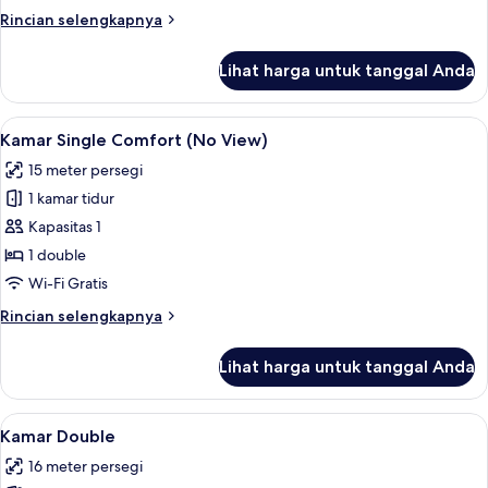
Room
Rincian
Rincian selengkapnya
lebih
-
lanjut
Non-
Lihat harga untuk tanggal Anda
untuk
Smoking,
Hollywood
Without
Twin
Lihat
Kamar Single Comfort (No View) | Sel
7
Room
Transit
Kamar Single Comfort (No View)
semua
-
Area
15 meter persegi
Non-
foto
Smoking,
1 kamar tidur
untuk
Without
Kamar
Kapasitas 1
Transit
Single
Area
1 double
Comfort
Wi-Fi Gratis
(No
Rincian
Rincian selengkapnya
View)
lebih
lanjut
Lihat harga untuk tanggal Anda
untuk
Kamar
Single
Lihat
Selimut bulu angsa, brankas, ruang k
7
Comfort
Kamar Double
semua
(No
16 meter persegi
View)
foto