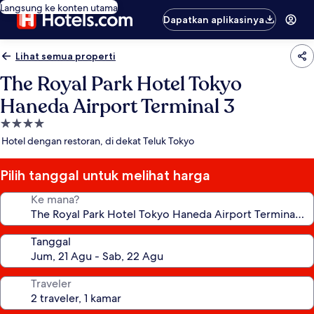
Langsung ke konten utama
Dapatkan aplikasinya
Lihat semua properti
The Royal Park Hotel Tokyo
Haneda Airport Terminal 3
Properti
bintang
Hotel dengan restoran, di dekat Teluk Tokyo
4.0
Pilih tanggal untuk melihat harga
Ke mana?
Tanggal
Traveler