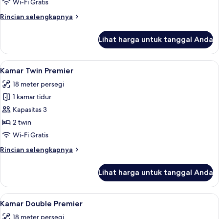
Wi-Fi Gratis
Rincian
Rincian selengkapnya
lebih
lanjut
Lihat harga untuk tanggal Anda
untuk
Kamar
Single
Lihat
Selimut bulu angsa, brankas, ruang k
7
Comfort
Kamar Twin Premier
semua
18 meter persegi
foto
1 kamar tidur
untuk
Kamar
Kapasitas 3
Twin
2 twin
Premier
Wi-Fi Gratis
Rincian
Rincian selengkapnya
lebih
lanjut
Lihat harga untuk tanggal Anda
untuk
Kamar
Twin
Lihat
Selimut bulu angsa, brankas, ruang k
7
Premier
Kamar Double Premier
semua
18 meter persegi