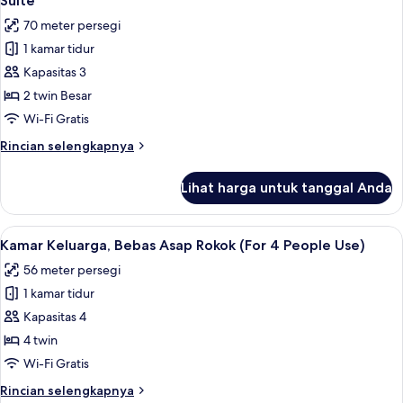
Suite
semua
70 meter persegi
foto
1 kamar tidur
untuk
Suite
Kapasitas 3
2 twin Besar
Wi-Fi Gratis
Rincian
Rincian selengkapnya
lebih
lanjut
Lihat harga untuk tanggal Anda
untuk
Suite
Lihat
Selimut bulu angsa, brankas, ruang k
7
Kamar Keluarga, Bebas Asap Rokok (For 4 People Use)
semua
56 meter persegi
foto
1 kamar tidur
untuk
Kamar
Kapasitas 4
Keluarga,
4 twin
Bebas
Wi-Fi Gratis
Asap
Rincian
Rincian selengkapnya
Rokok