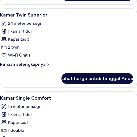
Kamar
Twin
Lihat
Selimut bulu angsa, brankas, ruang k
8
(Hollywood)
Kamar Twin Superior
semua
24 meter persegi
foto
1 kamar tidur
untuk
Kamar
Kapasitas 3
Twin
2 twin
Superior
Wi-Fi Gratis
Rincian
Rincian selengkapnya
lebih
lanjut
Lihat harga untuk tanggal Anda
untuk
Kamar
Twin
Lihat
Selimut bulu angsa, brankas, ruang k
6
Superior
Kamar Single Comfort
semua
15 meter persegi
foto
1 kamar tidur
untuk
Kamar
Kapasitas 1
Single
1 double
Comfort