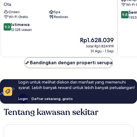
Grand
Airport
Ota
Wi-Fi 
Haneda
Haneda
Airport
9.8
Onsen
Spa
Sem
9,8
-
Wi-Fi Gratis
Restoran
dari
1.923
Directly
10,
9.2
Istimewa
9,2
connected
Sempur
dari
12.128 ulasan
to
1.923
10,
Harga
Haneda
Rp1.628.039
ulasan
Istimewa,
sekarang
Airport
12.128
total Rp1.824.919
Rp1.628.039
Terminal
31 Agu - 1 Sep
ulasan
3
Ota
Bandingkan dengan properti serupa
Login untuk melihat diskon dan manfaat yang memenuhi
syarat. Lebih banyak reward untuk lebih banyak petualangan!
Login
Daftar sekarang, gratis
Tentang kawasan sekitar