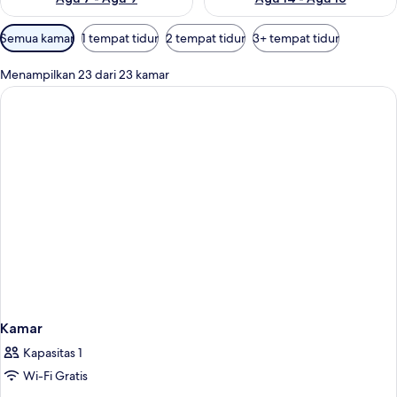
Filter
Semua kamar
1 tempat tidur
2 tempat tidur
3+ tempat tidur
tersedia
untuk
Menampilkan 23 dari 23 kamar
kamar
Kamar
Kapasitas 1
Wi-Fi Gratis