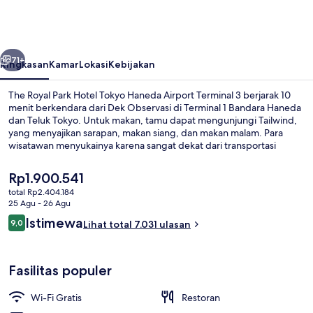
Park
Hotel
Tokyo
belumnya
Berikutnya
Haneda
71+
Ringkasan
Kamar
Lokasi
Kebijakan
Airport
The Royal Park Hotel Tokyo Haneda Airport Terminal 3 berjarak 10
Terminal
menit berkendara dari Dek Observasi di Terminal 1 Bandara Haneda
dan Teluk Tokyo. Untuk makan, tamu dapat mengunjungi Tailwind,
3
yang menyajikan sarapan, makan siang, dan makan malam. Para
wisatawan menyukainya karena sangat dekat dari transportasi
umum: hanya beberapa langkah dari Terminal 3 Bandara Haneda
dan Stasiun Akhir Haneda Airport International hanya 10 menit.
Harga
Rp1.900.541
saat
total Rp2.404.184
ini
25 Agu - 26 Agu
Pintu masuk interior
Rp1.900.541
Ulasan
Istimewa
9,0
Lihat total 7.031 ulasan
9,0 dari 10
Fasilitas populer
Wi-Fi Gratis
Restoran