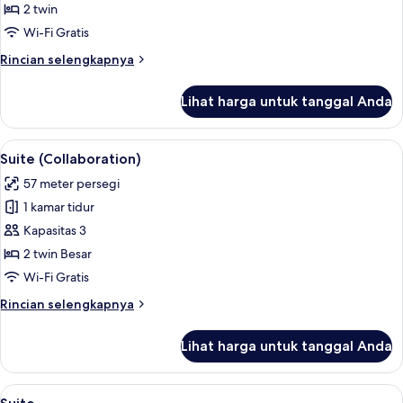
Twin
Extra
2 twin
Bed
Deluks
Wi-Fi Gratis
)
Rincian
Rincian selengkapnya
lebih
lanjut
Lihat harga untuk tanggal Anda
untuk
Kamar
Twin
Lihat
Suite (Collaboration) | Selimut bulu 
8
Deluks
Suite (Collaboration)
semua
57 meter persegi
foto
1 kamar tidur
untuk
Suite
Kapasitas 3
(Collaboration)
2 twin Besar
Wi-Fi Gratis
Rincian
Rincian selengkapnya
lebih
lanjut
Lihat harga untuk tanggal Anda
untuk
Suite
(Collaboration)
Lihat
Televisi LED 32-inci dengan saluran TV
11