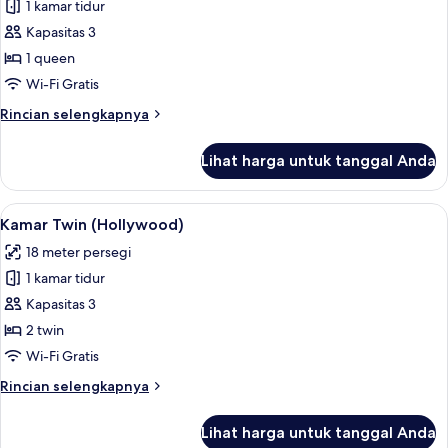
1 kamar tidur
untuk
Kamar
Kapasitas 3
Double
1 queen
Wi-Fi Gratis
Rincian
Rincian selengkapnya
lebih
lanjut
Lihat harga untuk tanggal Anda
untuk
Kamar
Double
Lihat
Selimut bulu angsa, brankas, ruang k
8
Kamar Twin (Hollywood)
semua
18 meter persegi
foto
1 kamar tidur
untuk
Kamar
Kapasitas 3
Twin
2 twin
(Hollywood)
Wi-Fi Gratis
Rincian
Rincian selengkapnya
lebih
lanjut
Lihat harga untuk tanggal Anda
untuk