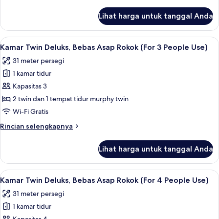
lebih
(For
lanjut
Lihat harga untuk tanggal Anda
untuk
4
Kamar
People
Keluarga,
Lihat
Selimut bulu angsa, brankas, ruang k
Use)
7
Bebas
Kamar Twin Deluks, Bebas Asap Rokok (For 3 People Use)
semua
Asap
31 meter persegi
Rokok
foto
(For
1 kamar tidur
untuk
4
Kamar
Kapasitas 3
People
Twin
Use)
2 twin dan 1 tempat tidur murphy twin
Deluks,
Wi-Fi Gratis
Bebas
Rincian
Rincian selengkapnya
Asap
lebih
Rokok
lanjut
Lihat harga untuk tanggal Anda
untuk
(For
Kamar
3
Twin
Lihat
Selimut bulu angsa, brankas, ruang k
People
7
Deluks,
Kamar Twin Deluks, Bebas Asap Rokok (For 4 People Use)
semua
Use)
Bebas
31 meter persegi
Asap
foto
Rokok
1 kamar tidur
untuk
(For