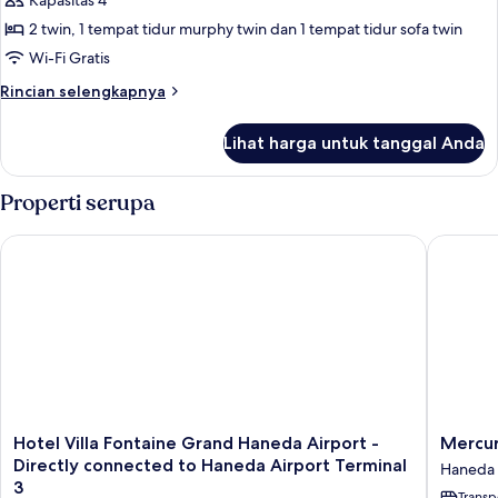
Kamar
Kapasitas 4
3
Twin
People
2 twin, 1 tempat tidur murphy twin dan 1 tempat tidur sofa twin
Use)
Deluks,
Wi-Fi Gratis
Bebas
Rincian
Rincian selengkapnya
Asap
lebih
Rokok
lanjut
Lihat harga untuk tanggal Anda
untuk
(For
Kamar
4
Twin
Properti serupa
People
Deluks,
Use)
Bebas
Hotel Villa Fontaine Grand Haneda Airport - Directly connect
Mercure 
Asap
Rokok
(For
4
People
Use)
Hotel
Mercur
Hotel Villa Fontaine Grand Haneda Airport -
Mercur
Villa
Tokyo
Directly connected to Haneda Airport Terminal
Haneda
Fontaine
Haneda
3
Transp