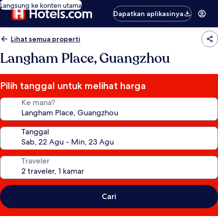
Langsung ke konten utama
Dapatkan aplikasinya
Lihat semua properti
Langham Place, Guangzhou
Pilih tanggal untuk melihat harga
Ke mana?
Tanggal
Traveler
Cari