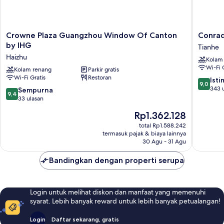
Crowne
Conrad
Crowne Plaza Guangzhou Window Of Canton
Conra
Plaza
Guangz
by IHG
Tianhe
Guangzhou
Tianhe
Haizhu
Kolam
Window
Wi-Fi 
Of
Kolam renang
Parkir gratis
Wi-Fi Gratis
Restoran
Canton
9.0
Ist
9,0
by
dari
343 
9.4
Sempurna
9,4
IHG
10,
dari
33 ulasan
Haizhu
Istimew
10,
Harga
Rp1.362.128
343
Sempurna,
sekarang
ulasan
33
total Rp1.588.242
Rp1.362.128
termasuk pajak & biaya lainnya
ulasan
30 Agu - 31 Agu
Bandingkan dengan properti serupa
Login untuk melihat diskon dan manfaat yang memenuhi
syarat. Lebih banyak reward untuk lebih banyak petualangan!
Login
Daftar sekarang, gratis