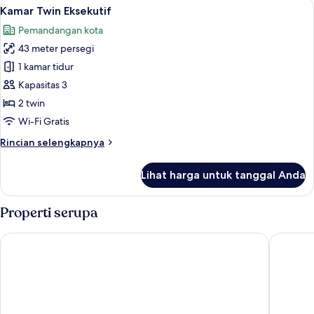
Lihat
2 bar/lounge
8
Deluks,
Kamar Twin Eksekutif
semua
pemandangan
Pemandangan kota
sungai
foto
43 meter persegi
untuk
Kamar
1 kamar tidur
Twin
Kapasitas 3
Eksekutif
2 twin
Wi-Fi Gratis
Rincian
Rincian selengkapnya
lebih
lanjut
Lihat harga untuk tanggal Anda
untuk
Kamar
Twin
Properti serupa
Eksekutif
Crowne Plaza Guangzhou Window Of Canton by IHG
Conrad 