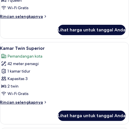
1 queen
Tempat
Wi-Fi Gratis
Tidur
Rincian
Rincian selengkapnya
Queen,
lebih
pemandangan
lanjut
Lihat harga untuk tanggal Anda
sungai
untuk
Kamar
Deluks,
Lihat
Kamar Twin Superior | Seprai premium,
6
1
Kamar Twin Superior
semua
Tempat
Pemandangan kota
Tidur
foto
Queen,
42 meter persegi
untuk
pemandangan
Kamar
1 kamar tidur
sungai
Twin
Kapasitas 3
Superior
2 twin
Wi-Fi Gratis
Rincian
Rincian selengkapnya
lebih
lanjut
Lihat harga untuk tanggal Anda
untuk
Kamar
Twin