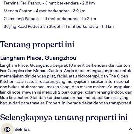
Terminal Feri Pazhou
- 3 mnt berkendara
- 2.8 km
Menara Canton
- 4 mnt berkendara
- 3.9 km
Chimelong Paradise
- 11 mnt berkendara
- 15.2 km
Beijing Road Pedestrian Street
- 11 mnt berkendara
- 11.1 km
Tentang properti ini
Langham Place, Guangzhou
Langham Place, Guangzhou berjarak 10 menit berkendara dari Canton
Fair Complex dan Menara Canton. Anda dapat mengunjungi spa untuk
memanjakan diri dengan pijat, facial, atau hidroterapi, dan The Open
Kitchen, salah satu 3 restoran, yang menyajikan masakan internasional
dan buka untuk sarapan, makan siang, dan makan malam. Keunggulan
lain di hotel mewah ini meliputi 2 bar/lounge, kolam renang indoor, dan
klub kesehatan. Staf dan kondisi keseluruhan mendapatkan nilai yang
bagus dari para traveler. Properti ini berada dekat dengan transportasi
umum: Stasiun Xingangdong berjarak 4 menit dan Stasiun
Xingangdong berjarak 7 menit.
Selengkapnya tentang properti ini
Sekilas