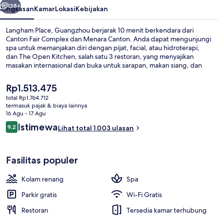
138+
Ringkasan
Kamar
Lokasi
Kebijakan
Langham Place, Guangzhou berjarak 10 menit berkendara dari
Canton Fair Complex dan Menara Canton. Anda dapat mengunjungi
spa untuk memanjakan diri dengan pijat, facial, atau hidroterapi,
dan The Open Kitchen, salah satu 3 restoran, yang menyajikan
masakan internasional dan buka untuk sarapan, makan siang, dan
makan malam. Keunggulan lain di hotel mewah ini meliputi 2
bar/lounge, kolam renang indoor, dan klub kesehatan. Staf dan
Harga
Rp1.513.475
kondisi keseluruhan mendapatkan nilai yang bagus dari para
saat
total Rp1.764.712
traveler. Properti ini berada dekat dengan transportasi umum:
ini
termasuk pajak & biaya lainnya
Stasiun Xingangdong berjarak 4 menit dan Stasiun Xingangdong
Klub malam
Rp1.513.475
16 Agu - 17 Agu
berjarak 7 menit.
Ulasan
Istimewa
9,2
Lihat total 1.003 ulasan
9,2 dari 10
Fasilitas populer
Kolam renang
Spa
Parkir gratis
Wi-Fi Gratis
Restoran
Tersedia kamar terhubung