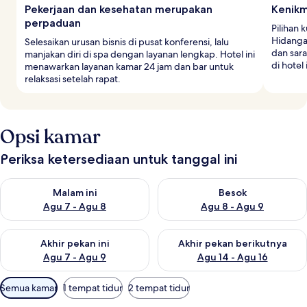
Pekerjaan dan kesehatan merupakan
Kenikm
perpaduan
Pilihan 
Hidangan
Selesaikan urusan bisnis di pusat konferensi, lalu
dan sar
manjakan diri di spa dengan layanan lengkap. Hotel ini
di hotel 
menawarkan layanan kamar 24 jam dan bar untuk
relaksasi setelah rapat.
Opsi kamar
Periksa ketersediaan untuk tanggal ini
Periksa ketersediaan untuk malam ini Agu 7 - Agu 8
Periksa ketersediaan untuk be
Malam ini
Besok
Agu 7 - Agu 8
Agu 8 - Agu 9
Periksa ketersediaan untuk akhir pekan ini Agu 7 - Agu 9
Periksa ketersediaan untuk ak
Akhir pekan ini
Akhir pekan berikutnya
Agu 7 - Agu 9
Agu 14 - Agu 16
Filter
Semua kamar
1 tempat tidur
2 tempat tidur
tersedia