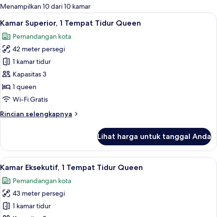
untuk
Menampilkan 10 dari 10 kamar
kamar
Lihat
Kamar Superior, 1 Tempat Tidur Queen 
8
Kamar Superior, 1 Tempat Tidur Queen
semua
Pemandangan kota
foto
42 meter persegi
untuk
Kamar
1 kamar tidur
Superior,
Kapasitas 3
1
1 queen
Tempat
Wi-Fi Gratis
Tidur
Rincian
Rincian selengkapnya
Queen
lebih
lanjut
Lihat harga untuk tanggal Anda
untuk
Kamar
Superior,
Lihat
2 bar/lounge
9
1
Kamar Eksekutif, 1 Tempat Tidur Queen
semua
Tempat
Pemandangan kota
Tidur
foto
Queen
43 meter persegi
untuk
Kamar
1 kamar tidur