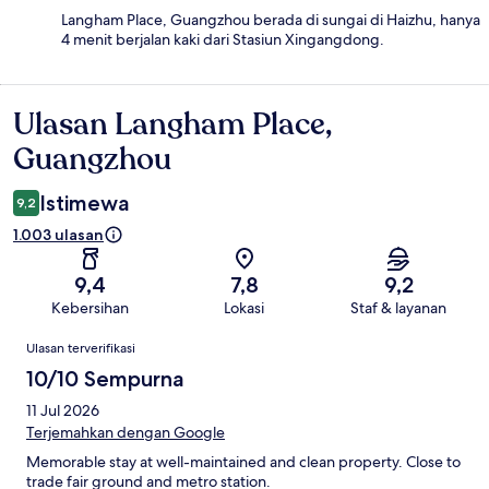
Langham Place, Guangzhou berada di sungai di Haizhu, hanya
4 menit berjalan kaki dari Stasiun Xingangdong.
Ulasan Langham Place,
Ulasan
Guangzhou
Istimewa
9,2
1.003 ulasan
9,4
7,8
9,2
Kebersihan
Lokasi
Staf & layanan
Ulasan
Ulasan terverifikasi
10/10 Sempurna
11 Jul 2026
Terjemahkan dengan Google
Memorable stay at well-maintained and clean property. Close to
trade fair ground and metro station.