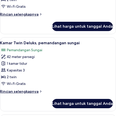
Wi-Fi Gratis
Rincian
Rincian selengkapnya
lebih
lanjut
Lihat harga untuk tanggal Anda
untuk
Kamar
Twin
Lihat
Kamar Twin Deluks, pemandangan sunga
7
Deluks
Kamar Twin Deluks, pemandangan sungai
semua
Pemandangan Sungai
foto
42 meter persegi
untuk
Kamar
1 kamar tidur
Twin
Kapasitas 3
Deluks,
2 twin
pemandangan
Wi-Fi Gratis
sungai
Rincian
Rincian selengkapnya
lebih
lanjut
Lihat harga untuk tanggal Anda
untuk
Kamar
Twin