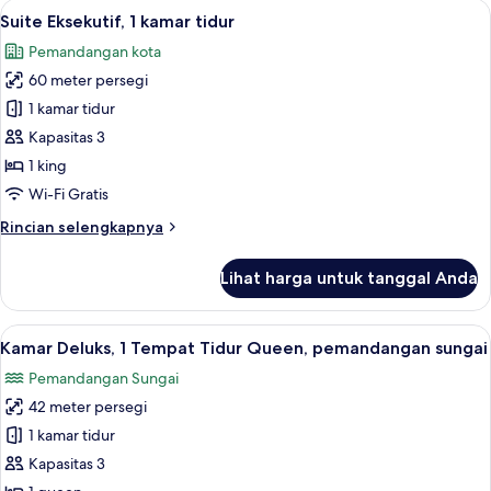
Lihat
2 bar/lounge
10
Suite Eksekutif, 1 kamar tidur
semua
Pemandangan kota
foto
60 meter persegi
untuk
Suite
1 kamar tidur
Eksekutif,
Kapasitas 3
1
1 king
kamar
Wi-Fi Gratis
tidur
Rincian
Rincian selengkapnya
lebih
lanjut
Lihat harga untuk tanggal Anda
untuk
Suite
Eksekutif,
Lihat
Kamar Deluks, 1 Tempat Tidur Queen, 
5
1
Kamar Deluks, 1 Tempat Tidur Queen, pemandangan sungai
semua
kamar
Pemandangan Sungai
tidur
foto
42 meter persegi
untuk
Kamar
1 kamar tidur
Deluks,
Kapasitas 3
1