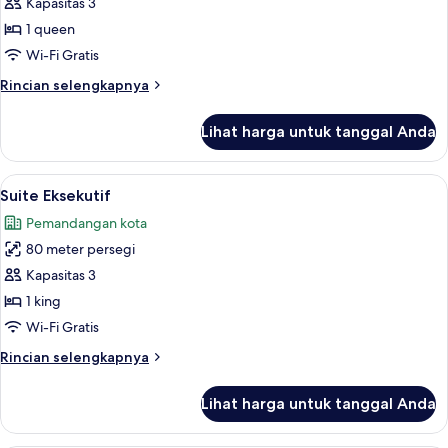
Eksekutif,
Kapasitas 3
1
1 queen
Tempat
Wi-Fi Gratis
Tidur
Rincian
Rincian selengkapnya
Queen
lebih
lanjut
Lihat harga untuk tanggal Anda
untuk
Kamar
Eksekutif,
Lihat
2 bar/lounge
10
1
Suite Eksekutif
semua
Tempat
Pemandangan kota
Tidur
foto
Queen
80 meter persegi
untuk
Suite
Kapasitas 3
Eksekutif
1 king
Wi-Fi Gratis
Rincian
Rincian selengkapnya
lebih
lanjut
Lihat harga untuk tanggal Anda
untuk
Suite
Eksekutif