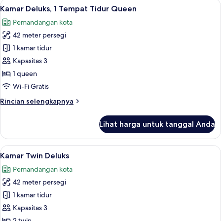
Lihat
Kamar Deluks, 1 Tempat Tidur Queen | 
7
Superior
Kamar Deluks, 1 Tempat Tidur Queen
semua
Pemandangan kota
foto
42 meter persegi
untuk
Kamar
1 kamar tidur
Deluks,
Kapasitas 3
1
1 queen
Tempat
Wi-Fi Gratis
Tidur
Rincian
Rincian selengkapnya
Queen
lebih
lanjut
Lihat harga untuk tanggal Anda
untuk
Kamar
Deluks,
Lihat
Seprai premium, minibar, brankas, dan
7
1
Kamar Twin Deluks
semua
Tempat
Pemandangan kota
Tidur
foto
Queen
42 meter persegi
untuk
Kamar
1 kamar tidur
Twin
Kapasitas 3
Deluks
2 twin