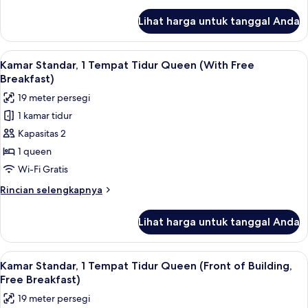
lebih
(Extra
lanjut
Lihat harga untuk tanggal Anda
untuk
Floor
Kamar
Space,
Standar,
Lihat
Brankas, meja kerja, ruang kerja rama
Free
9
1
Kamar Standar, 1 Tempat Tidur Queen (With Free
semua
Tempat
Breakfast)
Breakfast)
Tidur
foto
19 meter persegi
Queen
untuk
(Extra
1 kamar tidur
Kamar
Floor
Kapasitas 2
Standar,
Space,
Free
1
1 queen
Breakfast)
Tempat
Wi-Fi Gratis
Tidur
Rincian
Rincian selengkapnya
Queen
lebih
(With
lanjut
Lihat harga untuk tanggal Anda
untuk
Free
Kamar
Breakfast)
Standar,
Lihat
Brankas, meja kerja, ruang kerja rama
10
1
Kamar Standar, 1 Tempat Tidur Queen (Front of Building,
semua
Tempat
Free Breakfast)
Tidur
foto
19 meter persegi
Queen
untuk