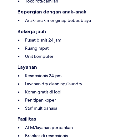
Toko roti/camilan
Bepergian dengan anak-anak
Anak-anak menginap bebas biaya
Bekerja jauh
Pusat bisnis 24 jam
Ruang rapat
Unit komputer
Layanan
Resepsionis 24 jam
Layanan dry cleaning/laundry
Koran gratis di lobi
Penitipan koper
Staf multibahasa
Fasilitas
ATM/layanan perbankan
Brankas di resepsionis