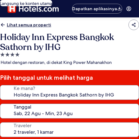
Langsung ke konten utama
Dapatkan aplikasinya
Lihat semua properti
Holiday Inn Express Bangkok
Sathorn by IHG
Properti
bintang
Hotel dengan restoran, di dekat King Power Mahanakhon
4.0
Pilih tanggal untuk melihat harga
Ke mana?
Tanggal
Traveler