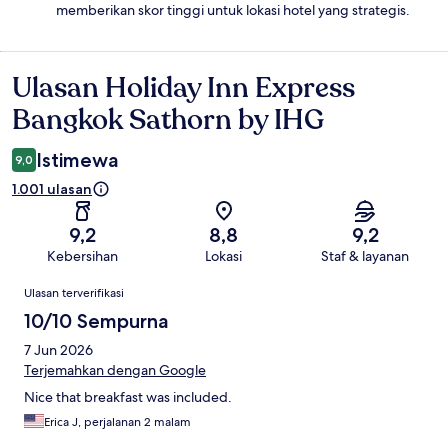
memberikan skor tinggi untuk lokasi hotel yang strategis.
Ulasan Holiday Inn Express
Ulasan
Bangkok Sathorn by IHG
Istimewa
9,0
1.001 ulasan
9,2
8,8
9,2
Kebersihan
Lokasi
Staf & layanan
Ulasan
Ulasan terverifikasi
10/10 Sempurna
7 Jun 2026
Terjemahkan dengan Google
Nice that breakfast was included.
Erica J, perjalanan 2 malam