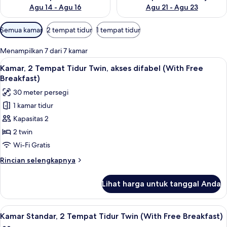
Agu 14 - Agu 16
Agu 21 - Agu 23
Filter
Semua kamar
2 tempat tidur
1 tempat tidur
tersedia
untuk
Menampilkan 7 dari 7 kamar
kamar
Lihat
Brankas, meja kerja, ruang kerja rama
6
Kamar, 2 Tempat Tidur Twin, akses difabel (With Free
semua
Breakfast)
foto
30 meter persegi
untuk
1 kamar tidur
Kamar,
Kapasitas 2
2
Tempat
2 twin
Tidur
Wi-Fi Gratis
Twin,
Rincian
Rincian selengkapnya
akses
lebih
difabel
lanjut
Lihat harga untuk tanggal Anda
untuk
(With
Kamar,
Free
2
Lihat
Brankas, meja kerja, ruang kerja rama
Breakfast)
11
Tempat
Kamar Standar, 2 Tempat Tidur Twin (With Free Breakfast)
semua
Tidur