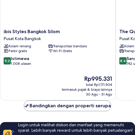
Building,
Free
Breakfast)
ibis
The
ibis Styles Bangkok Silom
The Qu
Styles
Quarter
Pusat Kota Bangkok
Pusat K
Bangkok
Saladae
Kolam renang
Transportasi bandara
Kolam
Silom
by
Parkir gratis
Wi-Fi Gratis
Transp
Pusat
UHG
Kota
Pusat
9.2
8.4
Istimewa
San
9,2
8,4
Bangkok
Kota
dari
dari
1.008 ulasan
742 u
Bangko
10,
10,
Istimewa,
Sangat
Harga
Rp995.331
1.008
Baik,
sekarang
total Rp1.171.504
ulasan
742
Rp995.331
termasuk pajak & biaya lainnya
ulasan
30 Agu - 31 Agu
Bandingkan dengan properti serupa
Login untuk melihat diskon dan manfaat yang memenuhi
syarat. Lebih banyak reward untuk lebih banyak petualangan!