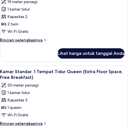
19 meter persegi
Twin,
foto
akses
1 kamar tidur
untuk
difabel
Kamar
Kapasitas 2
(With
Standar,
Free
2 twin
Breakfast)
2
Wi-Fi Gratis
Tempat
Rincian
Rincian selengkapnya
Tidur
lebih
Twin
lanjut
Lihat harga untuk tanggal Anda
untuk
(With
Kamar
Free
Standar,
Lihat
Brankas, meja kerja, ruang kerja rama
Breakfast)
10
2
Kamar Standar, 1 Tempat Tidur Queen (Extra Floor Space,
semua
Tempat
Free Breakfast)
Tidur
foto
30 meter persegi
Twin
untuk
(With
1 kamar tidur
Kamar
Free
Kapasitas 3
Standar,
Breakfast)
1
1 queen
Tempat
Wi-Fi Gratis
Tidur
Rincian
Rincian selengkapnya
Queen