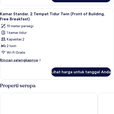
Kamar
Standar
Lihat
Kamar Standar, 2 Tempat Tidur Twin (Fr
16
(With
Kamar Standar, 2 Tempat Tidur Twin (Front of Building,
semua
Free
Free Breakfast)
Breakfast)
foto
19 meter persegi
untuk
1 kamar tidur
Kamar
Kapasitas 2
Standar,
2
2 twin
Tempat
Wi-Fi Gratis
Tidur
Rincian
Rincian selengkapnya
Twin
lebih
(Front
lanjut
Lihat harga untuk tanggal Anda
untuk
of
Kamar
Building,
Standar,
Properti serupa
Free
2
Tempat
Breakfast)
ibis Styles Bangkok Silom
The Qua
Tidur
Twin
(Front
of