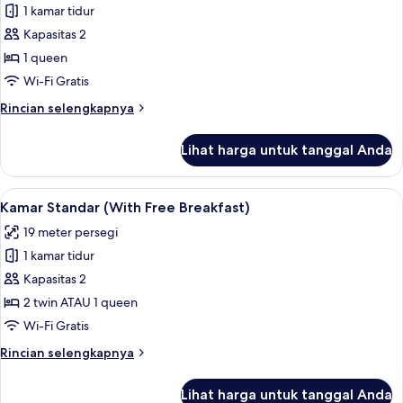
(With
1 kamar tidur
Kamar
Free
Kapasitas 2
Standar,
Breakfast)
1
1 queen
Tempat
Wi-Fi Gratis
Tidur
Rincian
Rincian selengkapnya
Queen
lebih
(Front
lanjut
Lihat harga untuk tanggal Anda
untuk
of
Kamar
Building,
Standar,
Lihat
Brankas, meja kerja, ruang kerja rama
Free
16
1
Kamar Standar (With Free Breakfast)
semua
Tempat
Breakfast)
19 meter persegi
Tidur
foto
Queen
1 kamar tidur
untuk
(Front
Kamar
Kapasitas 2
of
Standar
Building,
2 twin ATAU 1 queen
Free
(With
Wi-Fi Gratis
Breakfast)
Free
Rincian
Rincian selengkapnya
Breakfast)
lebih
lanjut
Lihat harga untuk tanggal Anda
untuk