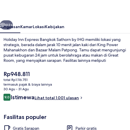
Express
Bangkok
Sathorn
belumnya
Berikutnya
by
102+
Ringkasan
Kamar
Lokasi
Kebijakan
IHG
Holiday Inn Express Bangkok Sathorn by IHG memiliki lokasi yang
strategis, berada dalam jarak 10 menit jalan kaki dari King Power
Mahanakhon dan Bazaar Malam Patpong. Tamu dapat mengunjungi
pusat kebugaran 24 jam untuk berolahraga atau makan di Great
Room, yang menyajikan sarapan. Fasilitas lainnya meliputi
bar/lounge dan toko roti/camilan. Para traveler terkesan dengan
staf dan lokasi. Properti ini dapat ditempuh dengan berjalan kaki
Harga
Rp948.811
dari transportasi umum: Stasiun BTS Chong Nonsi hanya beberapa
saat
total Rp1.116.751
langkah dan Stasiun Sathorn berjarak 7 menit.
ini
termasuk pajak & biaya lainnya
Eksterior
Rp948.811
30 Agu - 31 Agu
Ulasan
Istimewa
9,0
Lihat total 1.001 ulasan
9,0 dari 10
Fasilitas populer
Gratis Sarapan
Parkir gratis