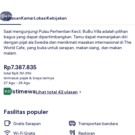
belumnya
Berikutnya
47+
Ringkasan
Kamar
Lokasi
Kebijakan
Saat mengunjungi Pulau Perhentian Kecil, BuBu Villa adalah pilihan
bagus yang dapat dipertimbangkan. Tamu dapat memanjakan diri
dengan pijat ala Swedia dan menikmati masakan internasional di The
World Cafe, yang buka untuk sarapan, makan siang, dan makan
malam.
Harga
Rp7.387.835
saat
total Rp8.761.396
ini
termasuk pajak & biaya lainnya
Pemandangan dari properti
Rp7.387.835
27 Agu - 28 Agu
Ulasan
Istimewa
9,0
Lihat total 42 ulasan
9,0 dari 10
Fasilitas populer
Gratis Sarapan
Transportasi bandara
Wi-Fi Gratis
Restoran