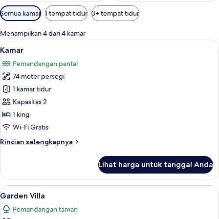
Filter
Semua kamar
1 tempat tidur
3+ tempat tidur
tersedia
untuk
Menampilkan 4 dari 4 kamar
kamar
Lihat
Isi minibar gratis, brankas, dan Wi-Fi g
6
Kamar
semua
Pemandangan pantai
foto
74 meter persegi
untuk
Kamar
1 kamar tidur
Kapasitas 2
1 king
Wi-Fi Gratis
Rincian
Rincian selengkapnya
lebih
lanjut
Lihat harga untuk tanggal Anda
untuk
Kamar
Lihat
Garden Villa | Isi minibar gratis, brank
8
Garden Villa
semua
Pemandangan taman
foto