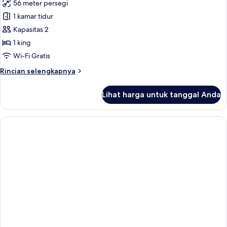
56 meter persegi
untuk
Garden
1 kamar tidur
Villa
Kapasitas 2
1 king
Wi-Fi Gratis
Rincian
Rincian selengkapnya
lebih
lanjut
Lihat harga untuk tanggal Anda
untuk
Garden
Villa