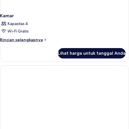
Kamar
Kapasitas 4
Wi-Fi Gratis
Rincian
Rincian selengkapnya
lebih
lanjut
Lihat harga untuk tanggal Anda
untuk
Kamar