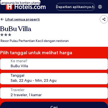
Langsung ke konten utama
Dapatkan aplikasinya
Lihat semua properti
BuBu Villa
Properti
bintang
Resor Pulau Perhentian Kecil dengan restoran
3.0
Pilih tanggal untuk melihat harga
Ke mana?
Tanggal
Traveler
Cari