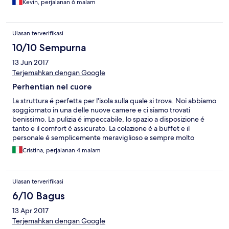
Kevin, perjalanan 6 malam
Ulasan terverifikasi
10/10 Sempurna
13 Jun 2017
Terjemahkan dengan Google
Perhentian nel cuore
La struttura é perfetta per l'isola sulla quale si trova. Noi abbiamo
soggiornato in una delle nuove camere e ci siamo trovati
benissimo. La pulizia é impeccabile, lo spazio a disposizione é
tanto e il comfort é assicurato. La colazione é a buffet e il
personale é semplicemente meraviglioso e sempre molto
disponibile. La gerenza grazie a Ranieri é altrettanto meravigliosa
Cristina, perjalanan 4 malam
:) Noi abbiamo soggiornato ad inizio giugno per 4 notti e ci
siamo sentiti veramente coccolati da tutti. La spiaggia ed il mare
sono un incanto in questo periodo, inoltre non abbiamo avuto
Ulasan terverifikasi
problemi di sovraffollamento né in spiaggia né nei vari
ristorantini presenti sulla stessa. Se potessimo ci ritorneremmo
6/10 Bagus
subito domani
13 Apr 2017
Terjemahkan dengan Google