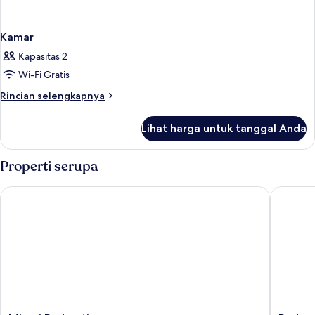
Kamar
Kapasitas 2
Wi-Fi Gratis
Rincian
Rincian selengkapnya
lebih
lanjut
Lihat harga untuk tanggal Anda
untuk
Kamar
Properti serupa
Mimpi Perhentian
Perhenti