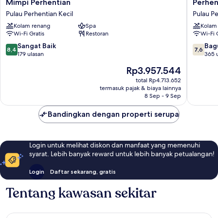
Mimpi
Perhent
Mimpi Perhentian
Perhen
Perhentian
Island
Pulau Perhentian Kecil
Pulau Pe
Pulau
Resort
Kolam renang
Spa
Kolam
Perhentian
Pulau
Wi-Fi Gratis
Restoran
Wi-Fi 
Kecil
Perhent
Besar
8.4
7.6
Sangat Baik
Bag
8,4
7,6
dari
dari
179 ulasan
365 
10,
10,
Harga
Rp3.957.544
Sangat
Bagus,
sekarang
Baik,
365
total Rp4.713.652
Rp3.957.544
termasuk pajak & biaya lainnya
179
ulasan
8 Sep - 9 Sep
ulasan
Bandingkan dengan properti serupa
Login untuk melihat diskon dan manfaat yang memenuhi
syarat. Lebih banyak reward untuk lebih banyak petualangan!
Login
Daftar sekarang, gratis
Tentang kawasan sekitar