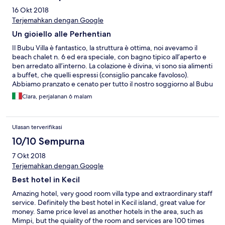
16 Okt 2018
Terjemahkan dengan Google
Un gioiello alle Perhentian
Il Bubu Villa è fantastico, la struttura è ottima, noi avevamo il
beach chalet n. 6 ed era speciale, con bagno tipico all’aperto e
ben arredato all’interno. La colazione è divina, vi sono sia alimenti
a buffet, che quelli espressi (consiglio pancake favoloso).
Abbiamo pranzato e cenato per tutto il nostro soggiorno al Bubu
Villa e devo dire che la cucina è ottima, abbiamo provato sia
Clara, perjalanan 6 malam
quella italiana, che malesiana, che alla griglia... tutto buonissimo.
La possibilità di avere ombrelloni e lettini in spiaggia è una vera
chicca, ve ne renderete conto quando ci andrete, sono gli unici
Ulasan terverifikasi
su quella spiaggia ad averli, inoltre forniscono anche
asciugamani cambiabili ogni giorno. Tutto lo staff è stato molto
10/10 Sempurna
cortese e carino con noi, ma mi preme ricordare che la gestione
7 Okt 2018
italiana dei manager è strepitosa: Matilde e Ranieri sono persone
squisite che cercano in ogni modo di farti sentire bene. Ah
Terjemahkan dengan Google
dimenticavo, molto apprezzati i cocktail offerti in spiaggia dalle
Best hotel in Kecil
17. Insomma vale tutti i soldi spesi, è vero sarà un pizzico più caro
delle altre strutture sull’isola, ma non c’è paragone.
Amazing hotel, very good room villa type and extraordinary staff
Consigliatissimo.
service. Definitely the best hotel in Kecil island, great value for
money. Same price level as another hotels in the area, such as
Mimpi, but the quiality of the room and services are 100 times