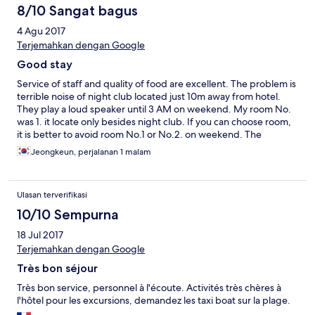
luckily our layover in KL was long enough so we were not in
8/10 Sangat bagus
danger of missing the flight to London...
4 Agu 2017
Terjemahkan dengan Google
Good stay
Service of staff and quality of food are excellent. The problem is
terrible noise of night club located just 10m away from hotel.
They play a loud speaker until 3 AM on weekend. My room No.
was 1. it locate only besides night club. If you can choose room,
it is better to avoid room No.1 or No.2. on weekend. The
condition of room was good but some overpriced. If you have to
Jeongkeun, perjalanan 1 malam
use wifi at night time, choose room No.1. That room was so noisy
due to the music sound but you can catch wifi signal in room.
Ulasan terverifikasi
10/10 Sempurna
18 Jul 2017
Terjemahkan dengan Google
Très bon séjour
Très bon service, personnel à l'écoute. Activités très chères à
l'hôtel pour les excursions, demandez les taxi boat sur la plage.