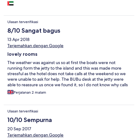
Ulasan terverifikasi
8/10 Sangat bagus
13 Apr 2018
Terjemahkan dengan Google
lovely rooms
The weather was against us so at first the boats were not
running form the jetty to the island and this was made more
stressful as the hotel does not take calls at the weekend so we
were unable to ask for help. The BUBu desk at the jetty were
able to reassure us once we found it, so I do not know why calls
would not be directed to them as they were obviously open
Perjalanan 2 malam
every day. The staff in the restaurant and bars were all very
friendly and helpful. The food is excellent and the cocktails
great-particularly the free 5pm one! It would be helpful if some
Ulasan terverifikasi
information was given in the rooms like how to use the safe, air
con etc. as we were only given brief information on arrival.
10/10 Sempurna
20 Sep 2017
Terjemahkan dengan Google