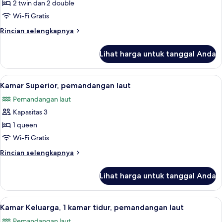
Klasik,
2 twin dan 2 double
3
Wi-Fi Gratis
kamar
Rincian
Rincian selengkapnya
tidur,
lebih
pemandangan
lanjut
Lihat harga untuk tanggal Anda
untuk
laut
Apartemen
Klasik,
Lihat
Kamar Superior, pemandangan laut | S
8
3
Kamar Superior, pemandangan laut
semua
kamar
Pemandangan laut
tidur,
foto
pemandangan
Kapasitas 3
untuk
laut
Kamar
1 queen
Superior,
Wi-Fi Gratis
pemandangan
Rincian
Rincian selengkapnya
laut
lebih
lanjut
Lihat harga untuk tanggal Anda
untuk
Kamar
Superior,
Lihat
Seprai premium dan setrika/meja setri
4
pemandangan
Kamar Keluarga, 1 kamar tidur, pemandangan laut
semua
laut
Pemandangan laut