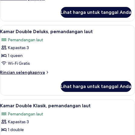
Tempat
lebih
Tidur
lanjut
Lihat harga untuk tanggal Anda
untuk
Queen,
Kamar
pemandangan
Klasik,
Lihat
Kamar Double Deluks, pemandangan lau
laut
8
1
Kamar Double Deluks, pemandangan laut
semua
Tempat
Pemandangan laut
Tidur
foto
Queen,
Kapasitas 3
untuk
pemandangan
Kamar
1 queen
laut
Double
Wi-Fi Gratis
Deluks,
Rincian
Rincian selengkapnya
pemandangan
lebih
laut
lanjut
Lihat harga untuk tanggal Anda
untuk
Kamar
Double
Lihat
Kamar Double Klasik, pemandangan lau
4
Deluks,
Kamar Double Klasik, pemandangan laut
semua
pemandangan
Pemandangan laut
laut
foto
Kapasitas 3
untuk
Kamar
1 double