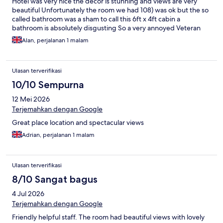
Hotel was very nice the decor is stunning and views are very
beautiful Unfortunately the room we had 108) was ok but the so
called bathroom was a sham to call this 6ft x 4ft cabin a
bathroom is absolutely disgusting So a very annoyed Veteran
Alan, perjalanan 1 malam
Ulasan terverifikasi
10/10 Sempurna
12 Mei 2026
Terjemahkan dengan Google
Great place location and spectacular views
Adrian, perjalanan 1 malam
Ulasan terverifikasi
8/10 Sangat bagus
4 Jul 2026
Terjemahkan dengan Google
Friendly helpful staff. The room had beautiful views with lovely