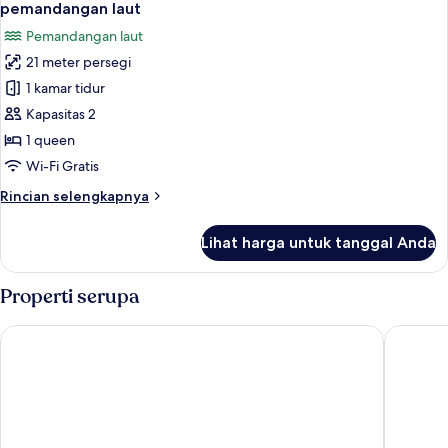
semua
kamar
pemandangan laut
tidur,
foto
Pemandangan laut
pemandangan
untuk
laut
21 meter persegi
Kamar
1 kamar tidur
Junior,
1
Kapasitas 2
Tempat
1 queen
Tidur
Wi-Fi Gratis
Queen,
Rincian
Rincian selengkapnya
bathtub,
lebih
pemandangan
lanjut
Lihat harga untuk tanggal Anda
untuk
laut
Kamar
Junior,
Properti serupa
1
Tempat
Jamaica Inn
King Art
Tidur
Queen,
bathtub,
pemandangan
laut