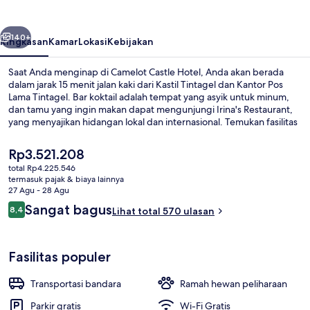
belumnya
Berikutnya
140+
Ringkasan
Kamar
Lokasi
Kebijakan
Saat Anda menginap di Camelot Castle Hotel, Anda akan berada
dalam jarak 15 menit jalan kaki dari Kastil Tintagel dan Kantor Pos
Lama Tintagel. Bar koktail adalah tempat yang asyik untuk minum,
dan tamu yang ingin makan dapat mengunjungi Irina's Restaurant,
yang menyajikan hidangan lokal dan internasional. Temukan fasilitas
unggulan lain di hotel Gaya Victoria ini seperti toko roti/camilan,
teras, dan taman. Para traveler terkesan dengan staf dan lokasi.
Harga
Rp3.521.208
saat
total Rp4.225.546
ini
termasuk pajak & biaya lainnya
Pemandangan dari udara
Rp3.521.208
27 Agu - 28 Agu
Ulasan
Sangat bagus
8,4
Lihat total 570 ulasan
8,4 dari 10
Fasilitas populer
Transportasi bandara
Ramah hewan peliharaan
Parkir gratis
Wi-Fi Gratis