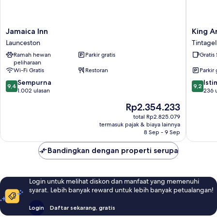
Jamaica
King
Jamaica Inn
King A
Inn
Arthur's
Launceston
Tintagel
Launceston
Arms
Ramah hewan
Parkir gratis
Gratis
Inn
peliharaan
Tintagel
Wi-Fi Gratis
Restoran
Parkir 
9.4
9.2
Sempurna
Ist
9,4
9,2
dari
dari
1.002 ulasan
236 
10,
10,
Harga
Rp2.354.233
Sempurna,
Istimew
sekarang
1.002
236
total Rp2.825.079
Rp2.354.233
termasuk pajak & biaya lainnya
ulasan
ulasan
8 Sep - 9 Sep
Bandingkan dengan properti serupa
Login untuk melihat diskon dan manfaat yang memenuhi
syarat. Lebih banyak reward untuk lebih banyak petualangan!
Login
Daftar sekarang, gratis