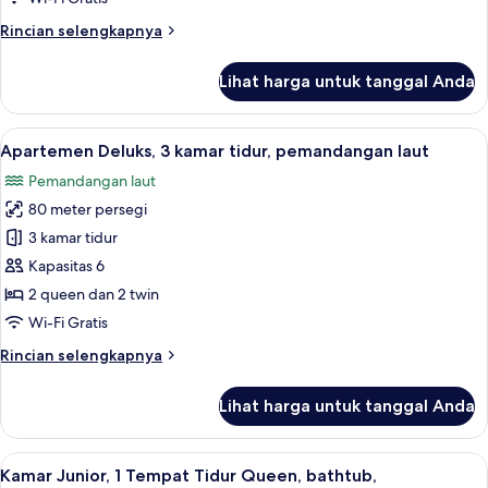
tidur,
Rincian
Rincian selengkapnya
pemandangan
lebih
laut
lanjut
Lihat harga untuk tanggal Anda
untuk
Apartemen
Superior,
Lihat
Pemandangan dari kamar
15
3
Apartemen Deluks, 3 kamar tidur, pemandangan laut
semua
kamar
Pemandangan laut
tidur,
foto
pemandangan
80 meter persegi
untuk
laut
Apartemen
3 kamar tidur
Deluks,
Kapasitas 6
3
2 queen dan 2 twin
kamar
Wi-Fi Gratis
tidur,
Rincian
Rincian selengkapnya
pemandangan
lebih
laut
lanjut
Lihat harga untuk tanggal Anda
untuk
Apartemen
Deluks,
Lihat
Kamar Junior, 1 Tempat Tidur Queen, 
9
3
Kamar Junior, 1 Tempat Tidur Queen, bathtub,