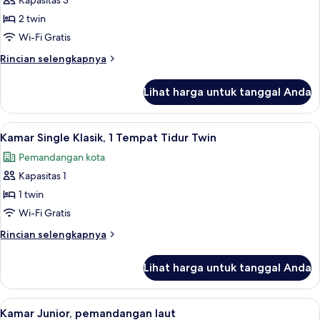
Kapasitas 3
untuk
Kamar
2 twin
Twin
Wi-Fi Gratis
Klasik,
Rincian
Rincian selengkapnya
pemandangan
lebih
bukit
lanjut
Lihat harga untuk tanggal Anda
untuk
Kamar
Twin
Lihat
Kamar Single Klasik, 1 Tempat Tidur Tw
5
Klasik,
Kamar Single Klasik, 1 Tempat Tidur Twin
semua
pemandangan
Pemandangan kota
bukit
foto
Kapasitas 1
untuk
Kamar
1 twin
Single
Wi-Fi Gratis
Klasik,
Rincian
Rincian selengkapnya
1
lebih
Tempat
lanjut
Lihat harga untuk tanggal Anda
untuk
Tidur
Kamar
Twin
Single
Lihat
Kamar Junior, pemandangan laut | Sep
9
Klasik,
Kamar Junior, pemandangan laut