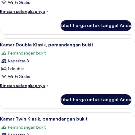
Double
Wi-Fi Gratis
Klasik,
Rincian
Rincian selengkapnya
pemandangan
lebih
laut
lanjut
Lihat harga untuk tanggal Anda
untuk
Kamar
Double
Lihat
Kamar Double Klasik, pemandangan buk
8
Klasik,
Kamar Double Klasik, pemandangan bukit
semua
pemandangan
Pemandangan bukit
laut
foto
Kapasitas 3
untuk
Kamar
1 double
Double
Wi-Fi Gratis
Klasik,
Rincian
Rincian selengkapnya
pemandangan
lebih
bukit
lanjut
Lihat harga untuk tanggal Anda
untuk
Kamar
Double
Lihat
Kamar Twin Klasik, pemandangan bukit
5
Klasik,
Kamar Twin Klasik, pemandangan bukit
semua
pemandangan
Pemandangan bukit
bukit
foto