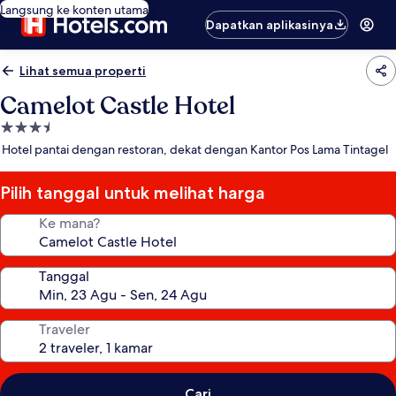
Langsung ke konten utama
Dapatkan aplikasinya
Lihat semua properti
Camelot Castle Hotel
Properti
bintang
Hotel pantai dengan restoran, dekat dengan Kantor Pos Lama Tintagel
3.5
Pilih tanggal untuk melihat harga
Ke mana?
Tanggal
Traveler
Cari