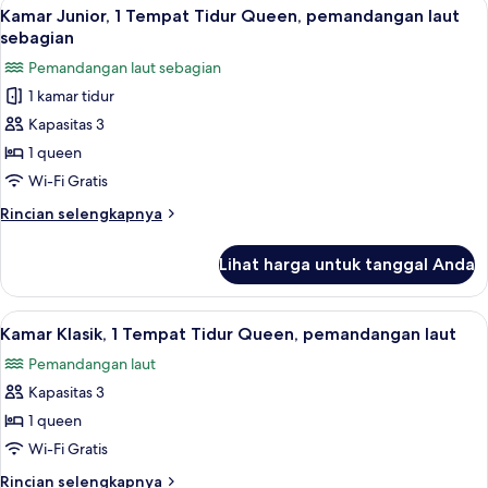
Lihat
Kamar Junior, 1 Tempat Tidur Queen, 
10
Klasik,
Kamar Junior, 1 Tempat Tidur Queen, pemandangan laut
semua
pemandangan
sebagian
laut
foto
Pemandangan laut sebagian
untuk
1 kamar tidur
Kamar
Kapasitas 3
Junior,
1
1 queen
Tempat
Wi-Fi Gratis
Tidur
Rincian
Rincian selengkapnya
Queen,
lebih
pemandangan
lanjut
Lihat harga untuk tanggal Anda
untuk
laut
Kamar
sebagian
Junior,
Lihat
Kamar Klasik, 1 Tempat Tidur Queen, 
8
1
Kamar Klasik, 1 Tempat Tidur Queen, pemandangan laut
semua
Tempat
Pemandangan laut
Tidur
foto
Queen,
Kapasitas 3
untuk
pemandangan
Kamar
1 queen
laut
Klasik,
sebagian
Wi-Fi Gratis
1
Rincian
Rincian selengkapnya