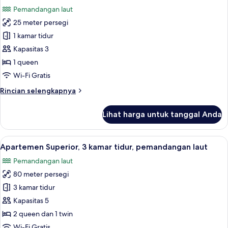
semua
1
Pemandangan laut
Tempat
foto
Tidur
25 meter persegi
untuk
Twin
Kamar
1 kamar tidur
Junior,
Kapasitas 3
pemandangan
1 queen
laut
Wi-Fi Gratis
Rincian
Rincian selengkapnya
lebih
lanjut
Lihat harga untuk tanggal Anda
untuk
Kamar
Junior,
Lihat
Pemandangan dari kamar
12
pemandangan
Apartemen Superior, 3 kamar tidur, pemandangan laut
semua
laut
Pemandangan laut
foto
80 meter persegi
untuk
Apartemen
3 kamar tidur
Superior,
Kapasitas 5
3
2 queen dan 1 twin
kamar
Wi-Fi Gratis