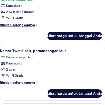
foto
Kapasitas 4
untuk
Kamar
2 twin dan 1 double
Keluarga,
Wi-Fi Gratis
1
Rincian
Rincian selengkapnya
kamar
lebih
tidur,
lanjut
Lihat harga untuk tanggal Anda
untuk
pemandangan
Kamar
laut
Keluarga,
Lihat
Kamar Twin Klasik, pemandangan laut 
5
1
Kamar Twin Klasik, pemandangan laut
semua
kamar
Pemandangan laut
tidur,
foto
pemandangan
Kapasitas 3
untuk
laut
Kamar
2 twin
Twin
Wi-Fi Gratis
Klasik,
Rincian
Rincian selengkapnya
pemandangan
lebih
laut
lanjut
Lihat harga untuk tanggal Anda
untuk
Kamar
Twin