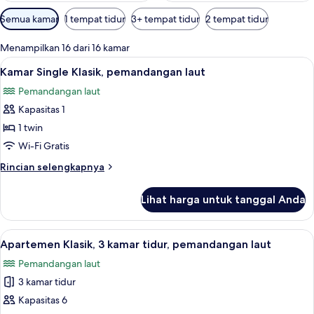
Filter
Semua kamar
1 tempat tidur
3+ tempat tidur
2 tempat tidur
tersedia
untuk
Menampilkan 16 dari 16 kamar
kamar
Lihat
Kamar Single Klasik, pemandangan laut
5
Kamar Single Klasik, pemandangan laut
semua
Pemandangan laut
foto
Kapasitas 1
untuk
Kamar
1 twin
Single
Wi-Fi Gratis
Klasik,
Rincian
Rincian selengkapnya
pemandangan
lebih
laut
lanjut
Lihat harga untuk tanggal Anda
untuk
Kamar
Single
Lihat
Apartemen Klasik, 3 kamar tidur, pe
8
Klasik,
Apartemen Klasik, 3 kamar tidur, pemandangan laut
semua
pemandangan
Pemandangan laut
laut
foto
3 kamar tidur
untuk
Apartemen
Kapasitas 6