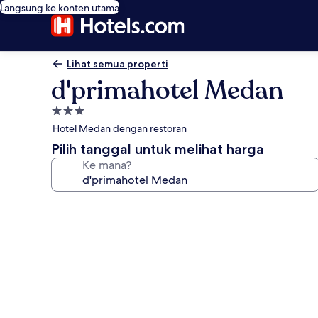
Langsung ke konten utama
Lihat semua properti
d'primahotel Medan
Properti
bintang
Hotel Medan dengan restoran
3.0
Pilih tanggal untuk melihat harga
Ke mana?
Galeri
foto
untuk
d'primahotel
Medan