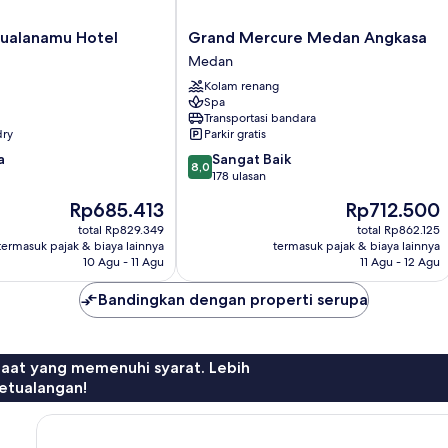
Grand
Kualanamu Hotel
Grand Mercure Medan Angkasa
Mercure
Medan
Medan
Kolam renang
Angkasa
Spa
Medan
Transportasi bandara
dry
Parkir gratis
8.0
a
Sangat Baik
8,0
dari
178 ulasan
10,
Harga
Harga
Rp685.413
Rp712.500
Sangat
sekarang
sekarang
Baik,
total Rp829.349
total Rp862.125
Rp685.413
Rp712.500
termasuk pajak & biaya lainnya
termasuk pajak & biaya lainnya
178
10 Agu - 11 Agu
11 Agu - 12 Agu
ulasan
Bandingkan dengan properti serupa
faat yang memenuhi syarat. Lebih
etualangan!