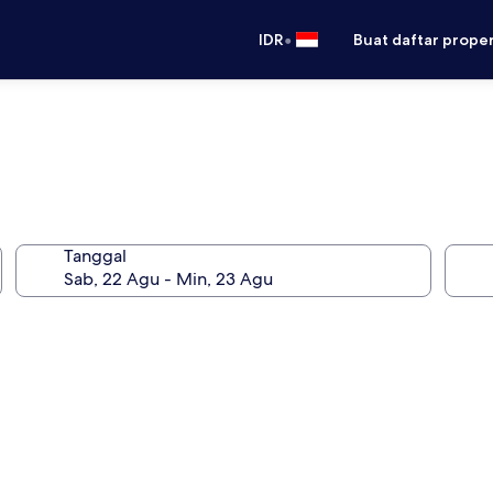
•
IDR
Buat daftar prope
Tanggal