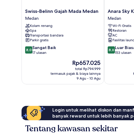
Swiss-
Anara
Swiss-Belinn Gajah Mada Medan
Anara Sky 
Belinn
Sky
Medan
Medan
Gajah
Kualanamu
Kolam renang
Wi-Fi Gratis
Mada
Hotel
Spa
Restoran
Medan
Medan
Transportasi bandara
AC
Medan
Parkir gratis
Fasilitas laun
8.0
8.6
Sangat Baik
Luar Bias
8,0
8,6
dari
dari
17 ulasan
153 ulasan
10,
10,
Harga
Rp657.025
Sangat
Luar
sekarang
Baik,
Biasa,
total Rp794.999
Rp657.025
termasuk pajak & biaya lainnya
17
153
9 Agu - 10 Agu
ulasan
ulasan
Login untuk melihat diskon dan man
banyak reward untuk lebih banyak p
Tentang kawasan sekitar