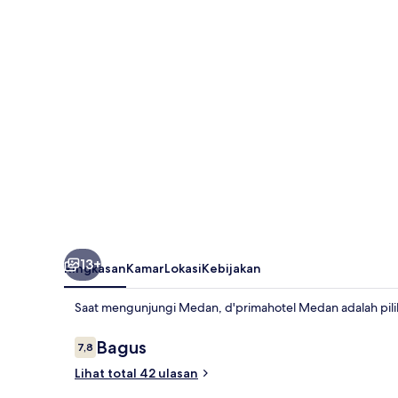
13+
Ringkasan
Kamar
Lokasi
Kebijakan
Saat mengunjungi Medan, d'primahotel Medan adalah pil
Ulasan
Bagus
7,8
7,8 dari 10
Lihat total 42 ulasan