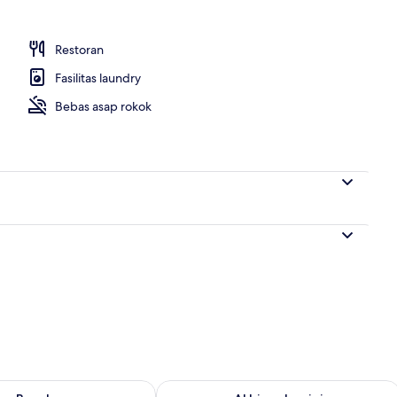
Restoran
Fasilitas laundry
Bebas asap rokok
sediaan untuk besok Agu 9 - Agu 10
Periksa ketersediaan untuk akhir pekan