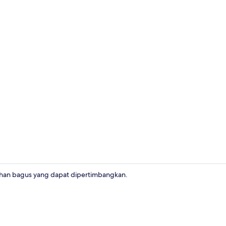
Restoran
ihan bagus yang dapat dipertimbangkan.
Fasilitas kam