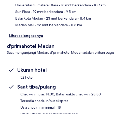
Universitas Sumatera Utara
- 18 mnt berkendara
- 10.7 km
Pet
Sun Plaza
- 19 mnt berkendara
- 9.5 km
Balai Kota Medan
- 23 mnt berkendara
- 11.4 km
Medan Mall
- 26 mnt berkendara
- 11.8 km
Lihat selengkapnya
d'primahotel Medan
Saat mengunjungi Medan, d'primahotel Medan adalah pilihan bagu
Ukuran hotel
52 hotel
Saat tiba/pulang
Check-in mulai: 14.00; Batas waktu check-in: 23.30
Tersedia check-in/out ekspres
Usia check-in minimal - 18
Waktu check-out adalah tengah hari