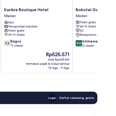
Karibia
Bobotel
Karibia Boutique Hotel
Bobotel Gatot Subr
Boutique
Gatot
Medan
Medan
Hotel
Subroto
Spa
Parkir gratis
Medan
Medan
Transportasi bandara
Wi-Fi Gratis
Medan
Parkir gratis
AC
Wi-Fi Gratis
Resepsionis 24/7
7.6
9.0
Bagus
Istimewa
7,6
9,0
dari
dari
77 ulasan
12 ulasan
10,
10,
Harga
Rp525.571
Bagus,
Istimewa,
sekarang
77
12
total Rp635.941
Rp525.571
termasuk pajak & biaya lainnya
termasuk paj
ulasan
ulasan
10 Agu - 11 Agu
Login
Daftar sekarang, gratis