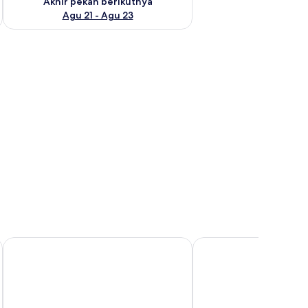
Akhir pekan berikutnya
Agu 21 - Agu 23
dap suara, dan Wi-Fi gratis
Karibia Boutique Hotel
Bobotel Gatot Subrot