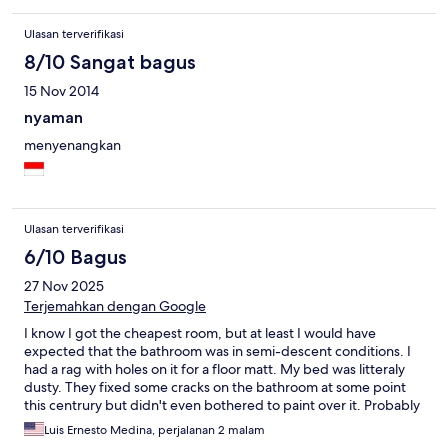
Ulasan terverifikasi
8/10 Sangat bagus
15 Nov 2014
nyaman
menyenangkan
Ulasan terverifikasi
6/10 Bagus
27 Nov 2025
Terjemahkan dengan Google
I know I got the cheapest room, but at least I would have
expected that the bathroom was in semi-descent conditions. I
had a rag with holes on it for a floor matt. My bed was litteraly
dusty. They fixed some cracks on the bathroom at some point
this centrury but didn't even bothered to paint over it. Probably
will never stay here again, for the price, there are better hotels.
Luis Ernesto Medina, perjalanan 2 malam