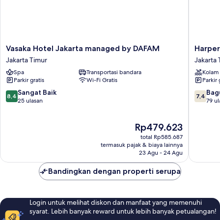
Vasaka
Harper
Vasaka Hotel Jakarta managed by DAFAM
Harpe
Hotel
MT
Jakarta Timur
Jakarta 
Jakarta
Haryono
Spa
Transportasi bandara
Kolam
managed
by
Parkir gratis
Wi-Fi Gratis
Parkir 
by
ASTON
DAFAM
Jakarta
8.4
7.4
Sangat Baik
Bag
8,4
7,4
Jakarta
Timur
dari
dari
25 ulasan
79 ul
Timur
10,
10,
Sangat
Bagus,
Harga
Rp479.623
Baik,
79
sekarang
25
ulasan
total Rp585.687
Rp479.623
ulasan
termasuk pajak & biaya lainnya
23 Agu - 24 Agu
Bandingkan dengan properti serupa
Login untuk melihat diskon dan manfaat yang memenuhi
syarat. Lebih banyak reward untuk lebih banyak petualangan!