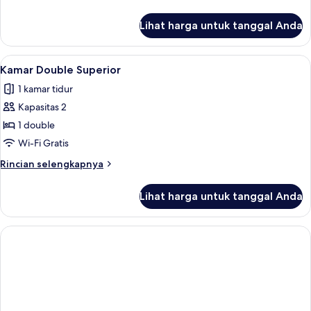
lebih
lanjut
Lihat harga untuk tanggal Anda
untuk
Kamar
Junior
Lihat
Kamar Double Superior | Minibar, bran
7
Kamar Double Superior
semua
1 kamar tidur
foto
Kapasitas 2
untuk
Kamar
1 double
Double
Wi-Fi Gratis
Superior
Rincian
Rincian selengkapnya
lebih
lanjut
Lihat harga untuk tanggal Anda
untuk
Kamar
Double
Superior