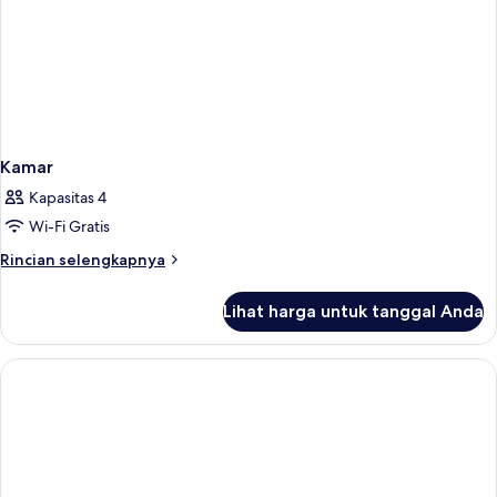
Kamar
Kapasitas 4
Wi-Fi Gratis
Rincian
Rincian selengkapnya
lebih
lanjut
Lihat harga untuk tanggal Anda
untuk
Kamar