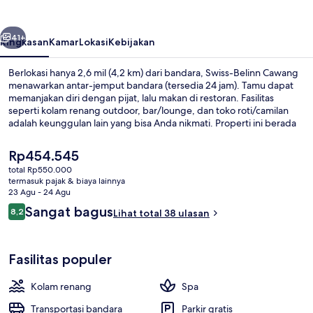
belumnya
Berikutnya
41+
Ringkasan
Kamar
Lokasi
Kebijakan
Berlokasi hanya 2,6 mil (4,2 km) dari bandara, Swiss-Belinn Cawang
menawarkan antar-jemput bandara (tersedia 24 jam). Tamu dapat
memanjakan diri dengan pijat, lalu makan di restoran. Fasilitas
seperti kolam renang outdoor, bar/lounge, dan toko roti/camilan
adalah keunggulan lain yang bisa Anda nikmati. Properti ini berada
dekat dengan transportasi umum: Stasiun Ciliwung berjarak 13
menit.
Harga
Rp454.545
saat
total Rp550.000
ini
termasuk pajak & biaya lainnya
Eksterior
Rp454.545
23 Agu - 24 Agu
Ulasan
Sangat bagus
8,2
Lihat total 38 ulasan
8,2 dari 10
Fasilitas populer
Kolam renang
Spa
Transportasi bandara
Parkir gratis