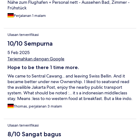
Nähe zum Flughafen + Personal nett - Aussehen Bad, Zimmer -
Frühstück
Perjalanan 1 malam
Ulasan terverifikasi
10/10 Sempurna
5 Feb 2025
Terjemahkan dengan Google
Hope to be there 1 time more.
We came to Sentral Cawang.. and leaving Swiss Bellin. And it
became better under new Ownership. I liked to seatvand read
the availible Jakarta Post, enjoy the nearby public transport
system. What should be noted :.. it s a indonesian middleclass
stay. Means :less to no western food at breakfast. But a like indo.
Brunch every morning was worth his price almost, and I like it.
Thomas, perjalanan 3 malam
Fingerfood at Bar quiet well good. The spirituose az Bar was
limited, don t know will get wider offer in future. I like thier work
there, and was a good value for what i paid. But this was the
Ulasan terverifikasi
past Sentral Cawang. I wish the staff good luck for the coming
time.
8/10 Sangat bagus