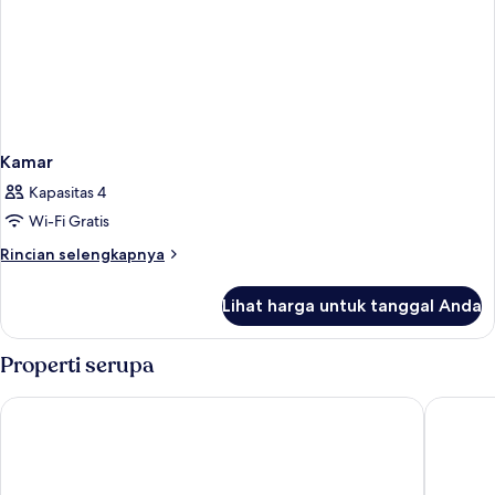
Kamar
Kapasitas 4
Wi-Fi Gratis
Rincian
Rincian selengkapnya
lebih
lanjut
Lihat harga untuk tanggal Anda
untuk
Kamar
Properti serupa
Vasaka Hotel Jakarta managed by DAFAM
Harper 