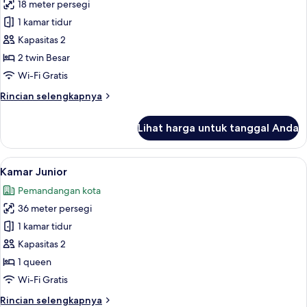
18 meter persegi
untuk
Kamar
1 kamar tidur
Twin
Kapasitas 2
Superior
2 twin Besar
Wi-Fi Gratis
Rincian
Rincian selengkapnya
lebih
lanjut
Lihat harga untuk tanggal Anda
untuk
Kamar
Twin
Lihat
Kamar Junior | Minibar, brankas, meja
9
Superior
Kamar Junior
semua
Pemandangan kota
foto
36 meter persegi
untuk
Kamar
1 kamar tidur
Junior
Kapasitas 2
1 queen
Wi-Fi Gratis
Rincian
Rincian selengkapnya