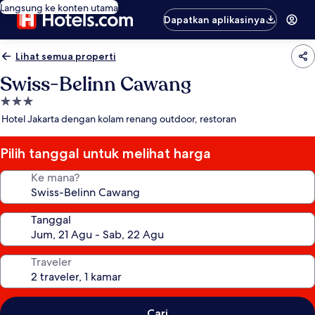
Langsung ke konten utama
Dapatkan aplikasinya
Lihat semua properti
Swiss-Belinn Cawang
Properti
bintang
Hotel Jakarta dengan kolam renang outdoor, restoran
3.0
Pilih tanggal untuk melihat harga
Ke mana?
Tanggal
Traveler
Cari