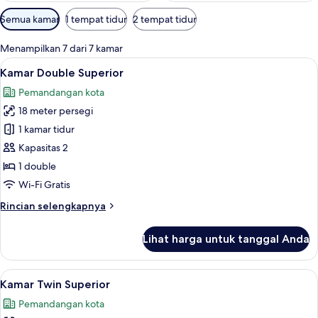
Filter
Semua kamar
1 tempat tidur
2 tempat tidur
tersedia
untuk
Menampilkan 7 dari 7 kamar
kamar
Lihat
Perlengkapan mandi gratis, pengerin
7
Kamar Double Superior
semua
Pemandangan kota
foto
18 meter persegi
untuk
Kamar
1 kamar tidur
Double
Kapasitas 2
Superior
1 double
Wi-Fi Gratis
Rincian
Rincian selengkapnya
lebih
lanjut
Lihat harga untuk tanggal Anda
untuk
Kamar
Double
Lihat
Perlengkapan mandi gratis, pengerin
6
Superior
Kamar Twin Superior
semua
Pemandangan kota
foto