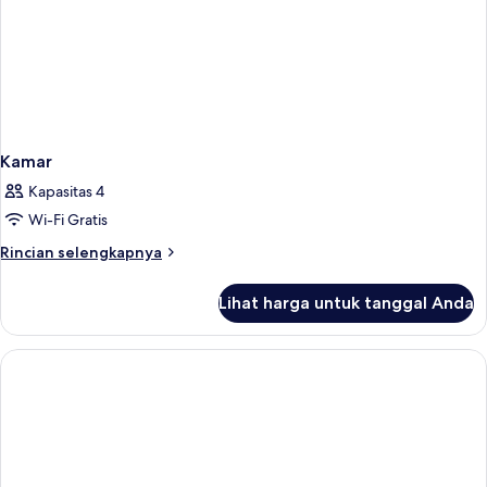
Kamar
Kapasitas 4
Wi-Fi Gratis
Rincian
Rincian selengkapnya
lebih
lanjut
Lihat harga untuk tanggal Anda
untuk
Kamar