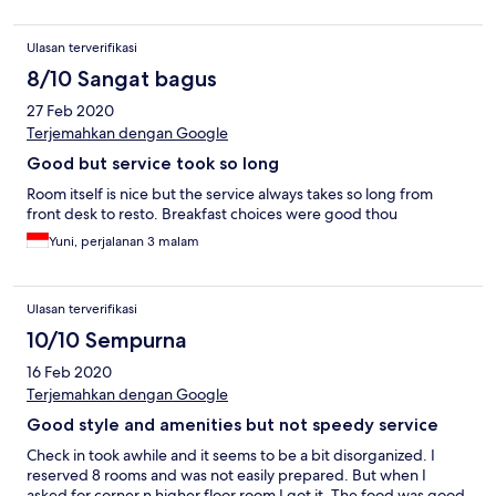
Ulasan terverifikasi
8/10 Sangat bagus
27 Feb 2020
Terjemahkan dengan Google
Good but service took so long
Room itself is nice but the service always takes so long from
front desk to resto. Breakfast choices were good thou
Yuni, perjalanan 3 malam
Ulasan terverifikasi
10/10 Sempurna
16 Feb 2020
Terjemahkan dengan Google
Good style and amenities but not speedy service
Check in took awhile and it seems to be a bit disorganized. I
reserved 8 rooms and was not easily prepared. But when I
asked for corner n higher floor room I got it. The food was good