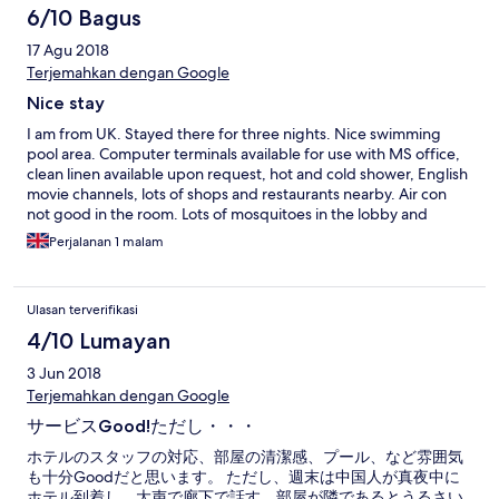
6/10 Bagus
17 Agu 2018
Terjemahkan dengan Google
Nice stay
I am from UK. Stayed there for three nights. Nice swimming
pool area. Computer terminals available for use with MS office,
clean linen available upon request, hot and cold shower, English
movie channels, lots of shops and restaurants nearby. Air con
not good in the room. Lots of mosquitoes in the lobby and
dinning area.
Perjalanan 1 malam
Ulasan terverifikasi
4/10 Lumayan
3 Jun 2018
Terjemahkan dengan Google
サービスGood!ただし・・・
ホテルのスタッフの対応、部屋の清潔感、プール、など雰囲気
も十分Goodだと思います。 ただし、週末は中国人が真夜中に
ホテル到着し、大声で廊下で話す、部屋が隣であるとうるさい