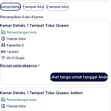
Filter
Semua kamar
1 tempat tidur
2 tempat tidur
tersedia
untuk
Menampilkan 4 dari 4 kamar
kamar
Lihat
Kamar Deluks, 1 Tempat Tidur Queen | 
3
Kamar Deluks, 1 Tempat Tidur Queen
semua
Pemandangan kota
foto
1 kamar tidur
untuk
Kamar
Kapasitas 2
Deluks,
1 queen
1
Wi-Fi Gratis
Tempat
Rincian
Rincian selengkapnya
Tidur
lebih
Queen
lanjut
Lihat harga untuk tanggal Anda
untuk
Kamar
Deluks,
Lihat
Kamar Deluks, 1 Tempat Tidur Queen, b
2
1
Kamar Deluks, 1 Tempat Tidur Queen, balkon
semua
Tempat
Pemandangan kota
Tidur
foto
Queen
1 kamar tidur
untuk