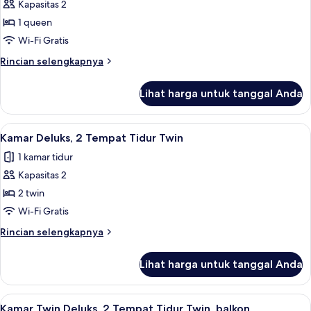
Kamar
Kapasitas 2
Deluks,
1 queen
1
Wi-Fi Gratis
Tempat
Rincian
Rincian selengkapnya
Tidur
lebih
Queen,
lanjut
Lihat harga untuk tanggal Anda
untuk
balkon
Kamar
Deluks,
Lihat
Kamar Deluks, 2 Tempat Tidur Twin | Se
1
1
Kamar Deluks, 2 Tempat Tidur Twin
semua
Tempat
1 kamar tidur
Tidur
foto
Queen,
Kapasitas 2
untuk
balkon
Kamar
2 twin
Deluks,
Wi-Fi Gratis
2
Rincian
Rincian selengkapnya
Tempat
lebih
Tidur
lanjut
Lihat harga untuk tanggal Anda
untuk
Twin
Kamar
Deluks,
Lihat
Kamar Twin Deluks, 2 Tempat Tidur Twin
1
2
Kamar Twin Deluks, 2 Tempat Tidur Twin, balkon