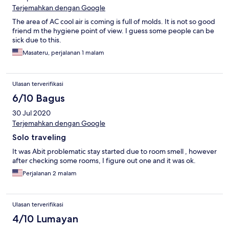
Terjemahkan dengan Google
The area of AC cool air is coming is full of molds. It is not so good
friend m the hygiene point of view. I guess some people can be
sick due to this.
Masateru, perjalanan 1 malam
Ulasan terverifikasi
6/10 Bagus
30 Jul 2020
Terjemahkan dengan Google
Solo traveling
It was Abit problematic stay started due to room smell , however
after checking some rooms, I figure out one and it was ok.
Perjalanan 2 malam
Ulasan terverifikasi
4/10 Lumayan