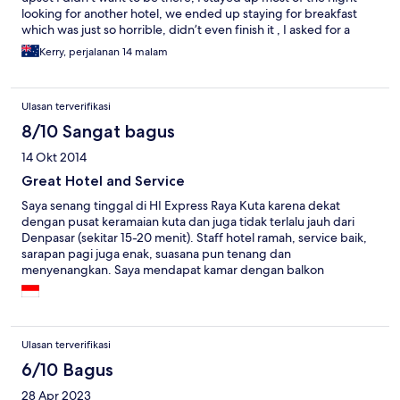
looking for another hotel, we ended up staying for breakfast
which was just so horrible, didn’t even finish it , I asked for a
refund this is still in despute.
Kerry, perjalanan 14 malam
Ulasan terverifikasi
8/10 Sangat bagus
14 Okt 2014
Great Hotel and Service
Saya senang tinggal di HI Express Raya Kuta karena dekat
dengan pusat keramaian kuta dan juga tidak terlalu jauh dari
Denpasar (sekitar 15-20 menit). Staff hotel ramah, service baik,
sarapan pagi juga enak, suasana pun tenang dan
menyenangkan. Saya mendapat kamar dengan balkon
menghadap kolam renang, pintu jendela selalu saya buka
karena banyak angin tetapi disayangkan terdapat car wash yang
terletak di sebelah hotel dan suara vacuum cleaner mereka
sangat menganggu sekali sejak pagi jam 9 hingga sore jam 6. Ac
Ulasan terverifikasi
kamar otomatis mati saat pintu jendela/balkon dibuka tetapi
sayangkan suhu ac kamar tidak dapat diatur hanya dapat
6/10 Bagus
mengatur angin ac tsb. Bila ada kesempatan ke Bali lagi,
28 Apr 2023
definitely I will stay in this hotel because I love it so much.