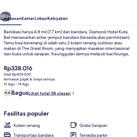
Bali
belumnya
Berikutnya
12+
Ringkasan
Kamar
Lokasi
Kebijakan
Berlokasi hanya 4,8 mil (7,7 km) dari bandara, Diamond Hotel Kuta
Bali menawarkan antar-jemput bandara (tersedia atas permintaan).
Tamu bisa berenang di salah satu 2 kolam renang outdoor atau
makan di The Great Room, yang menyajikan masakan internasional
dan buka untuk sarapan. Keunggulan lainnya meliputi bar/lounge,
pusat kebugaran, dan kolam renang anak.
Harga
Rp338.016
saat
total Rp409.000
ini
termasuk pajak & biaya lainnya
2 kolam renang outdoor
Rp338.016
13 Agu - 14 Agu
Ulasan
Bagus
6,6
Lihat total 38 ulasan
6,6 dari 10
Fasilitas populer
Kolam renang
Gratis Sarapan
Transportasi bandara
Tersedia parkir