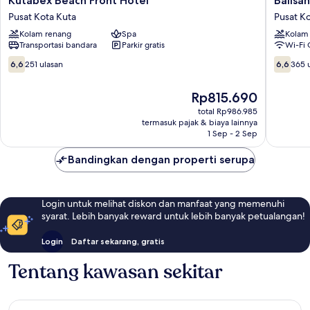
Kutabex Beach Front Hotel
Balisa
Beach
Resort
Pusat Kota Kuta
Pusat K
Front
Pusat
Kolam renang
Spa
Kolam
Hotel
Kota
Transportasi bandara
Parkir gratis
Wi-Fi 
Pusat
Kuta
Kota
6.6
6.6
6,6
251 ulasan
6,6
365 
Kuta
dari
dari
10,
10,
Harga
Rp815.690
251
365
sekarang
ulasan
ulasan
total Rp986.985
Rp815.690
termasuk pajak & biaya lainnya
1 Sep - 2 Sep
Bandingkan dengan properti serupa
Login untuk melihat diskon dan manfaat yang memenuhi
syarat. Lebih banyak reward untuk lebih banyak petualangan!
Login
Daftar sekarang, gratis
Tentang kawasan sekitar