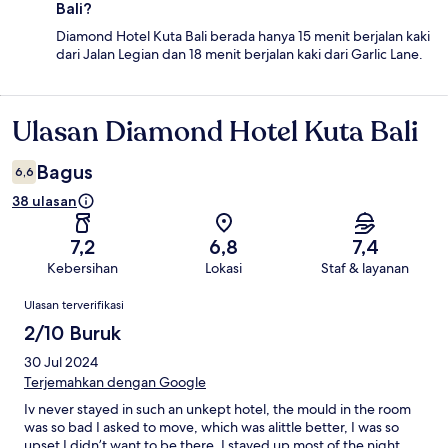
Bali?
Diamond Hotel Kuta Bali berada hanya 15 menit berjalan kaki
dari Jalan Legian dan 18 menit berjalan kaki dari Garlic Lane.
Ulasan Diamond Hotel Kuta Bali
Ulasan
Bagus
6,6
38 ulasan
7,2
6,8
7,4
Kebersihan
Lokasi
Staf & layanan
Ulasan
Ulasan terverifikasi
2/10 Buruk
30 Jul 2024
Terjemahkan dengan Google
Iv never stayed in such an unkept hotel, the mould in the room
was so bad I asked to move, which was alittle better, I was so
upset I didn’t want to be there, I stayed up most of the night