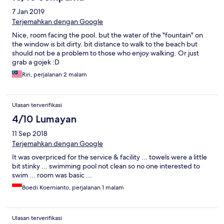
7 Jan 2019
Terjemahkan dengan Google
Nice, room facing the pool. but the water of the "fountain" on
the window is bit dirty. bit distance to walk to the beach but
should not be a problem to those who enjoy walking. Or just
grab a gojek :D
Riri, perjalanan 2 malam
Ulasan terverifikasi
4/10 Lumayan
11 Sep 2018
Terjemahkan dengan Google
It was overpriced for the service & facility ... towels were a little
bit stinky ... swimming pool not clean so no one interested to
swim ... room was basic ...
Boedi Koernianto, perjalanan 1 malam
Ulasan terverifikasi