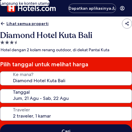
Langsung ke konten utama
Dapatkan aplikasinya
Lihat semua properti
Diamond Hotel Kuta Bali
Properti
bintang
Hotel dengan 2 kolam renang outdoor, di dekat Pantai Kuta
3.5
Pilih tanggal untuk melihat harga
Ke mana?
Tanggal
Traveler
Cari