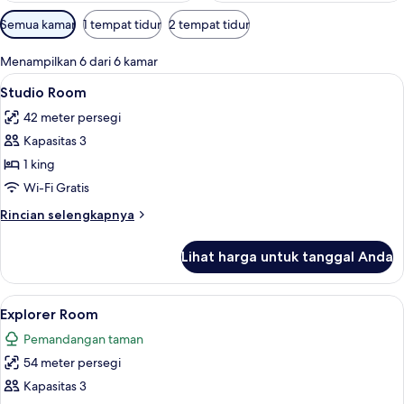
Filter
Semua kamar
1 tempat tidur
2 tempat tidur
tersedia
untuk
Menampilkan 6 dari 6 kamar
kamar
Lihat
Studio Room | Pemandangan balkon
9
Studio Room
semua
42 meter persegi
foto
Kapasitas 3
untuk
Studio
1 king
Room
Wi-Fi Gratis
Rincian
Rincian selengkapnya
lebih
lanjut
Lihat harga untuk tanggal Anda
untuk
Studio
Room
Lihat
Explorer Room | Balkon
7
Explorer Room
semua
Pemandangan taman
foto
54 meter persegi
untuk
Explorer
Kapasitas 3