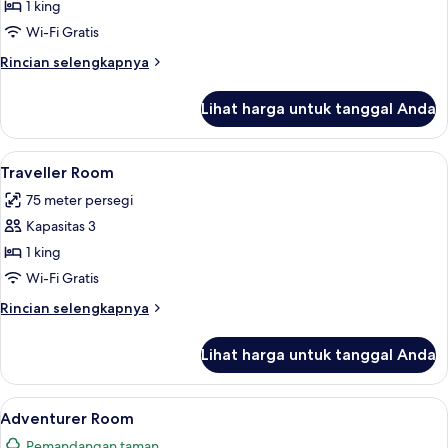
Room
1 king
Wi-Fi Gratis
Rincian
Rincian selengkapnya
lebih
lanjut
Lihat harga untuk tanggal Anda
untuk
Explorer
Room
Lihat
Traveller Room | Balkon
11
Traveller Room
semua
75 meter persegi
foto
Kapasitas 3
untuk
Traveller
1 king
Room
Wi-Fi Gratis
Rincian
Rincian selengkapnya
lebih
lanjut
Lihat harga untuk tanggal Anda
untuk
Traveller
Room
Lihat
Adventurer Room | Brankas, tempat tidu
15
Adventurer Room
semua
Pemandangan taman