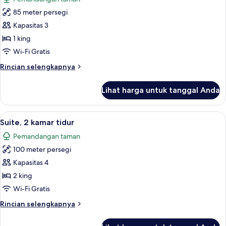
foto
85 meter persegi
untuk
Adventurer
Kapasitas 3
Room
1 king
Wi-Fi Gratis
Rincian
Rincian selengkapnya
lebih
lanjut
Lihat harga untuk tanggal Anda
untuk
Adventurer
Room
Lihat
Suite, 2 kamar tidur | Brankas, tempat t
19
Suite, 2 kamar tidur
semua
Pemandangan taman
foto
100 meter persegi
untuk
Suite,
Kapasitas 4
2
2 king
kamar
Wi-Fi Gratis
tidur
Rincian
Rincian selengkapnya
lebih
lanjut