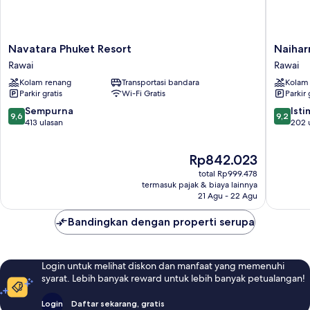
Navatara
Naiharn
Navatara Phuket Resort
Naihar
Phuket
Beach
Rawai
Rawai
Resort
Resort
Kolam renang
Transportasi bandara
Kolam
Rawai
Rawai
Parkir gratis
Wi-Fi Gratis
Parkir 
9.6
9.2
Sempurna
Ist
9,6
9,2
dari
dari
413 ulasan
202 
10,
10,
Sempurna,
Istimew
Harga
Rp842.023
413
202
sekarang
ulasan
ulasan
total Rp999.478
Rp842.023
termasuk pajak & biaya lainnya
21 Agu - 22 Agu
Bandingkan dengan properti serupa
Login untuk melihat diskon dan manfaat yang memenuhi
syarat. Lebih banyak reward untuk lebih banyak petualangan!
Login
Daftar sekarang, gratis