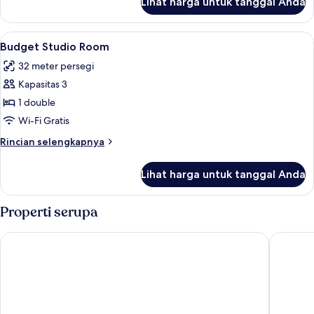
Lihat harga untuk tanggal Anda
untuk
Suite,
2
Lihat
Budget Studio Room | Brankas, tempat t
8
kamar
Budget Studio Room
semua
tidur
32 meter persegi
foto
Kapasitas 3
untuk
Budget
1 double
Studio
Wi-Fi Gratis
Room
Rincian
Rincian selengkapnya
lebih
lanjut
Lihat harga untuk tanggal Anda
untuk
Budget
Studio
Properti serupa
Room
Navatara Phuket Resort
Naiharn 