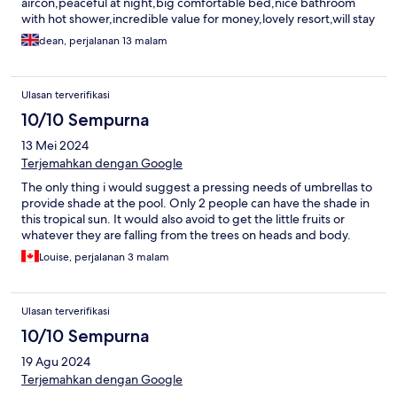
aircon,peaceful at night,big comfortable bed,nice bathroom
with hot shower,incredible value for money,lovely resort,will stay
here again,many thanks yanui resort!
dean, perjalanan 13 malam
Ulasan terverifikasi
10/10 Sempurna
13 Mei 2024
Terjemahkan dengan Google
The only thing i would suggest a pressing needs of umbrellas to
provide shade at the pool. Only 2 people can have the shade in
this tropical sun. It would also avoid to get the little fruits or
whatever they are falling from the trees on heads and body.
Louise, perjalanan 3 malam
Ulasan terverifikasi
10/10 Sempurna
19 Agu 2024
Terjemahkan dengan Google