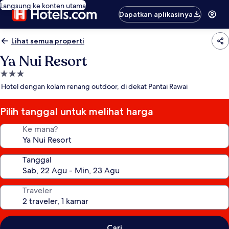
Langsung ke konten utama
Dapatkan aplikasinya
Lihat semua properti
Ya Nui Resort
Properti
bintang
Hotel dengan kolam renang outdoor, di dekat Pantai Rawai
3.0
Pilih tanggal untuk melihat harga
Ke mana?
Tanggal
Traveler
Cari