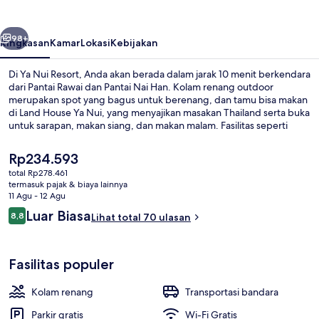
belumnya
Berikutnya
98+
Ringkasan
Kamar
Lokasi
Kebijakan
Di Ya Nui Resort, Anda akan berada dalam jarak 10 menit berkendara
dari Pantai Rawai dan Pantai Nai Han. Kolam renang outdoor
merupakan spot yang bagus untuk berenang, dan tamu bisa makan
di Land House Ya Nui, yang menyajikan masakan Thailand serta buka
untuk sarapan, makan siang, dan makan malam. Fasilitas seperti
bar/lounge, antar-jemput ke pantai, dan teras adalah keunggulan
lainnya.
Harga
Rp234.593
saat
total Rp278.461
ini
termasuk pajak & biaya lainnya
Pantai di sekitar, antar-jemput gratis
Rp234.593
11 Agu - 12 Agu
Ulasan
Luar Biasa
8,8
Lihat total 70 ulasan
8,8 dari 10
Fasilitas populer
Kolam renang
Transportasi bandara
Parkir gratis
Wi-Fi Gratis