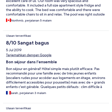
excellent care of us. Our room was very spacious and
comfortable. It included a full size apartment style fridge and
the ability to cook. The bed was comfortable and there were
comfortable chairs to sit in and relax. The pool was right outside
our patio area and quite refreshing. The on site restaurant had
Northmb, perjalanan 5 malam
an extensive menu offering lots of choice. The food was very
good! The resort was within walking distance to the beach and a
wonderful seafood market. It is common to buy your fresh
Ulasan terverifikasi
seafood and have one of the many restaurants prepare it for
you! Would love to return!
8/10 Sangat bagus
5 Jul 2019
Terjemahkan dengan Google
Bon séjour dans l'ensemble
Bon séjour en général! Hôtel simple mais plutôt efficace. Pas
recommandé pour une famille avec de très jeunes enfants
(escaliers rudes pour accéder aux logements en étage, environs
difficilement accessibles pour poussette) mais avec de + grands
enfants c'est gérable. Quelques petits défauts : clim difficile à
dompter, petite invasion de mini fourmis, mais le personnel est
sarah, perjalanan 3 malam
très sympathique et accueillant. Le petit restaurant est simple
mais très bon. Nous avons passé 3 nuits er cetait très correct
pour le prix payé
Ulasan terverifikasi