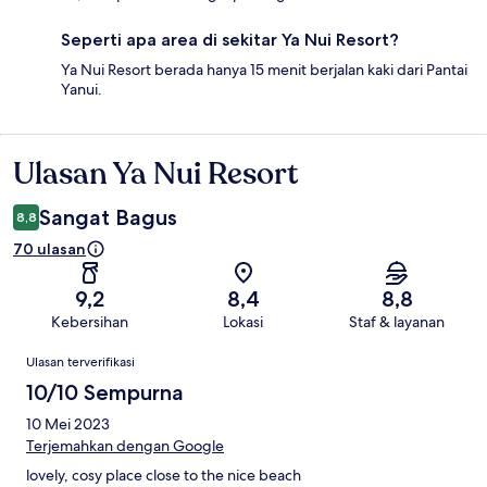
Seperti apa area di sekitar Ya Nui Resort?
Ya Nui Resort berada hanya 15 menit berjalan kaki dari Pantai
Yanui.
Ulasan Ya Nui Resort
Ulasan
Sangat Bagus
8,8
70 ulasan
9,2
8,4
8,8
Kebersihan
Lokasi
Staf & layanan
Ulasan
Ulasan terverifikasi
10/10 Sempurna
10 Mei 2023
Terjemahkan dengan Google
lovely, cosy place close to the nice beach