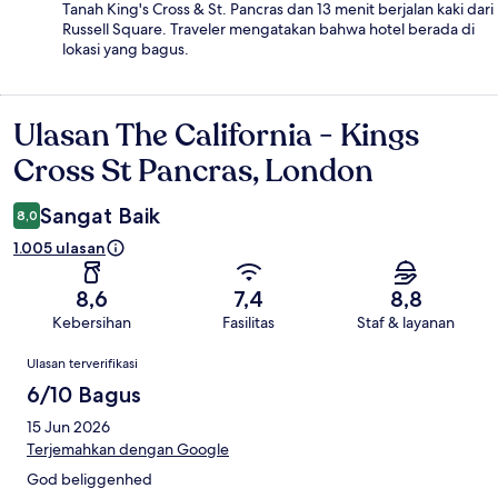
Tanah King's Cross & St. Pancras dan 13 menit berjalan kaki dari
Russell Square. Traveler mengatakan bahwa hotel berada di
lokasi yang bagus.
Ulasan The California - Kings
Ulasan
Cross St Pancras, London
Sangat Baik
8,0
1.005 ulasan
8,6
7,4
8,8
Kebersihan
Fasilitas
Staf & layanan
Ulasan
Ulasan terverifikasi
6/10 Bagus
15 Jun 2026
Terjemahkan dengan Google
God beliggenhed