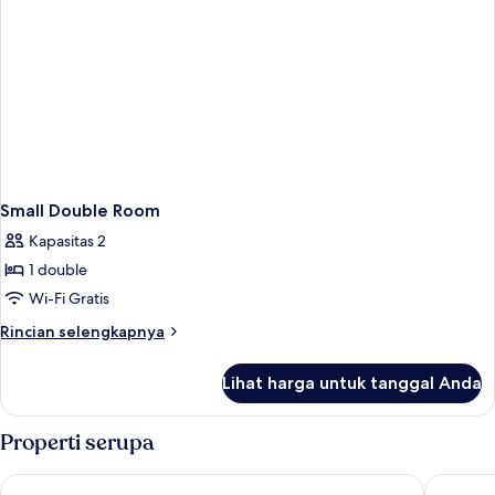
Small Double Room
Kapasitas 2
1 double
Wi-Fi Gratis
Rincian
Rincian selengkapnya
lebih
lanjut
Lihat harga untuk tanggal Anda
untuk
Small
Double
Properti serupa
Room
Kings Cross Inn Hotel
St Pancra