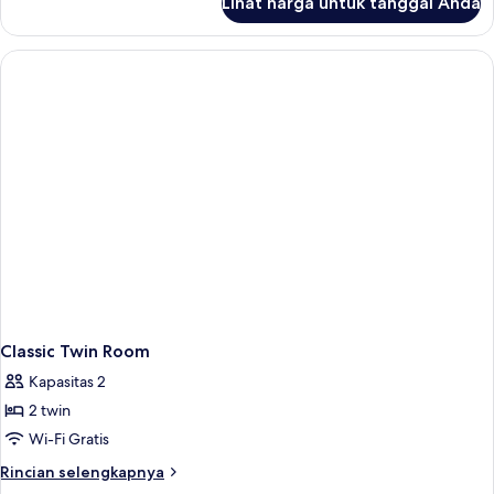
Lihat harga untuk tanggal Anda
untuk
Kamar
Keluarga
Classic Twin Room
Kapasitas 2
2 twin
Wi-Fi Gratis
Rincian
Rincian selengkapnya
lebih