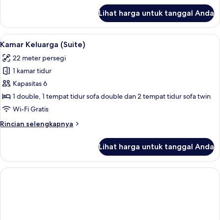
lanjut
Lihat harga untuk tanggal Anda
untuk
Classic
Twin
Lihat
Kamar Keluarga (Suite) | Brankas, meja
5
Room
Kamar Keluarga (Suite)
semua
22 meter persegi
foto
1 kamar tidur
untuk
Kamar
Kapasitas 6
Keluarga
1 double, 1 tempat tidur sofa double dan 2 tempat tidur sofa twin
(Suite)
Wi-Fi Gratis
Rincian
Rincian selengkapnya
lebih
lanjut
Lihat harga untuk tanggal Anda
untuk
Kamar
Keluarga
(Suite)