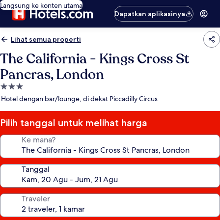
Langsung ke konten utama
Dapatkan aplikasinya
Lihat semua properti
The California - Kings Cross St
Pancras, London
Properti
bintang
Hotel dengan bar/lounge, di dekat Piccadilly Circus
3.0
Pilih tanggal untuk melihat harga
Ke mana?
Tanggal
Traveler