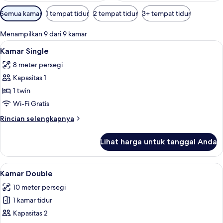
Filter
Semua kamar
1 tempat tidur
2 tempat tidur
3+ tempat tidur
tersedia
untuk
Menampilkan 9 dari 9 kamar
kamar
Lihat
Kamar Single | Brankas, meja kerja, ti
5
Kamar Single
semua
8 meter persegi
foto
Kapasitas 1
untuk
Kamar
1 twin
Single
Wi-Fi Gratis
Rincian
Rincian selengkapnya
lebih
lanjut
Lihat harga untuk tanggal Anda
untuk
Kamar
Single
Lihat
Kamar Double | Brankas, meja kerja, t
10
Kamar Double
semua
10 meter persegi
foto
1 kamar tidur
untuk
Kamar
Kapasitas 2