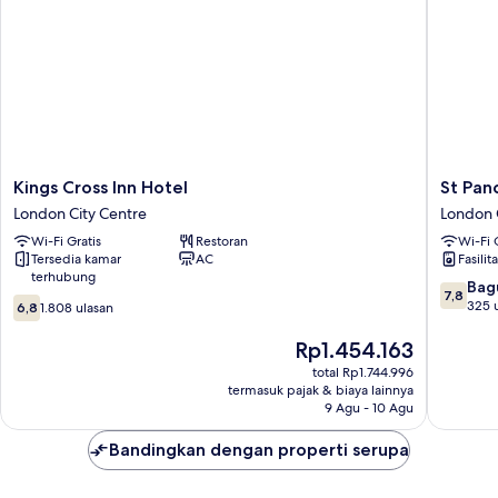
Kings
St
Kings Cross Inn Hotel
St Panc
Cross
Pancras
London City Centre
London 
Inn
Inn
Wi-Fi Gratis
Restoran
Wi-Fi 
Hotel
London
Tersedia kamar
AC
Fasilit
London
City
terhubung
City
Centre
7.8
Bag
7,8
6.8
Centre
dari
325 
6,8
1.808 ulasan
dari
10,
10,
Harga
Bagus,
Rp1.454.163
1.808
sekarang
325
total Rp1.744.996
ulasan
Rp1.454.163
ulasan
termasuk pajak & biaya lainnya
9 Agu - 10 Agu
Bandingkan dengan properti serupa