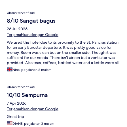
Ulasan terverifikasi
8/10 Sangat bagus
26 Jul 2026
Terjemahkan dengan Google
We used this hotel due to its proximity to the St. Pancras station
for an early Eurostar departure. It was pretty good value for
money. Room was clean but on the smaller side. Though it was
sufficient for our needs. There isn't aircon but a ventilator was
provided. Also teas, coffees, bottled water and a kettle were all
in the room. Overall, we were happy with our stay.
Nina, perjalanan 2 malam
Ulasan terverifikasi
10/10 Sempurna
7 Apr 2026
Terjemahkan dengan Google
Great trip
DIANE, perjalanan 3 malam