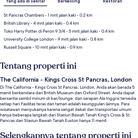
Yang ada di sekitar
Berkeliling
Restoran
St Pancras Chambers
- 1 mnt jalan kaki
- 0.2 km
British Library
- 4 mnt jalan kaki
- 0.4 km
Toko Harry Potter di Peron 9 3/4
- 5 mnt jalan kaki
- 0.4 km
University College London
- 9 mnt jalan kaki
- 0.8 km
Russell Square
- 10 mnt jalan kaki
- 0.9 km
Tentang properti ini
The California - Kings Cross St Pancras, London
Di The California - Kings Cross St Pancras, London, Anda akan berada 5
menit berkendara dari British Museum dan Oxford Street. Anda dapat
bersantai sambil minum di bar/lounge, dan sarapan Ala Inggris tersedia
setiap hari.Fasilitas teras dan taman adalah keunggulan lainnya. Para
wisatawan menyukainya karena sangat dekat dari transportasi umum:
hanya beberapa langkah dari Stasiun Bawah Tanah King's Cross & St.
Pancras dan Stasiun Bawah Tanah Euston hanya 11 menit.
Selengkapnya tentang properti ini