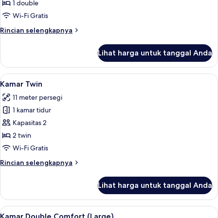
Double
1 double
Wi-Fi Gratis
Rincian
Rincian selengkapnya
lebih
lanjut
Lihat harga untuk tanggal Anda
untuk
Kamar
Double
Lihat
Kamar Twin | Brankas, meja kerja, tir
9
Kamar Twin
semua
11 meter persegi
foto
1 kamar tidur
untuk
Kamar
Kapasitas 2
Twin
2 twin
Wi-Fi Gratis
Rincian
Rincian selengkapnya
lebih
lanjut
Lihat harga untuk tanggal Anda
untuk
Kamar
Twin
Lihat
Kamar Double Comfort (Large) | Branka
8
Kamar Double Comfort (Large)