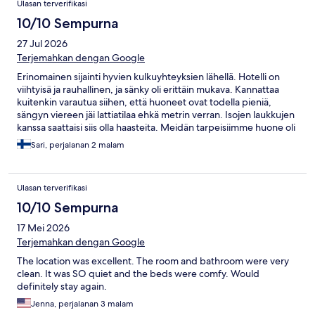
Ulasan terverifikasi
10/10 Sempurna
27 Jul 2026
Terjemahkan dengan Google
Erinomainen sijainti hyvien kulkuyhteyksien lähellä. Hotelli on
viihtyisä ja rauhallinen, ja sänky oli erittäin mukava. Kannattaa
kuitenkin varautua siihen, että huoneet ovat todella pieniä,
sängyn viereen jäi lattiatilaa ehkä metrin verran. Isojen laukkujen
kanssa saattaisi siis olla haasteita. Meidän tarpeisiimme huone oli
kuitenkin oikein sopiva, ja ilmastointi mukava bonus keskikesän
Sari, perjalanan 2 malam
helteillä.
Ulasan terverifikasi
10/10 Sempurna
17 Mei 2026
Terjemahkan dengan Google
The location was excellent. The room and bathroom were very
clean. It was SO quiet and the beds were comfy. Would
definitely stay again.
Jenna, perjalanan 3 malam