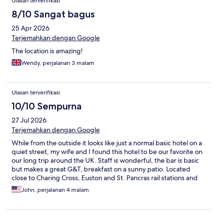
Ulasan terverifikasi
8/10 Sangat bagus
25 Apr 2026
Terjemahkan dengan Google
The location is amazing!
Wendy, perjalanan 3 malam
Ulasan terverifikasi
10/10 Sempurna
27 Jul 2026
Terjemahkan dengan Google
While from the outside it looks like just a normal basic hotel on a
quiet street, my wife and I found this hotel to be our favorite on
our long trip around the UK. Staff is wonderful, the bar is basic
but makes a great G&T, breakfast on a sunny patio. Located
close to Charing Cross, Euston and St. Pancras rail stations and
Underground, getting there and getting around London is easy.
John, perjalanan 4 malam
Lots of good restaurants all around. Even though there is no lift
and you have to schlep your luggage up a winding staircase, it's
worth it.