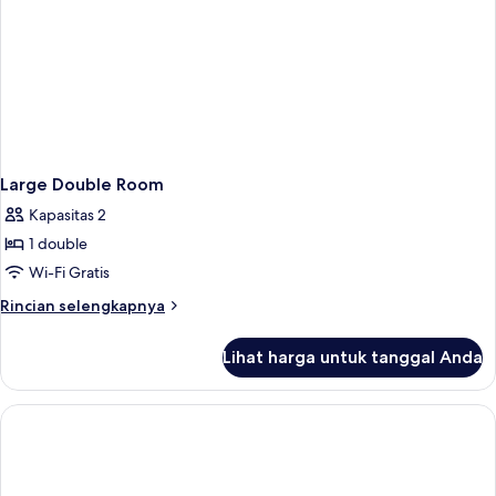
Large Double Room
Kapasitas 2
1 double
Wi-Fi Gratis
Rincian
Rincian selengkapnya
lebih
lanjut
Lihat harga untuk tanggal Anda
untuk
Large
Double
Room