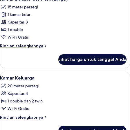
semua
15 meter persegi
foto
1 kamar tidur
untuk
Kamar
Kapasitas 3
Double
1 double
Comfort
Wi-Fi Gratis
(Large)
Rincian
Rincian selengkapnya
lebih
lanjut
Lihat harga untuk tanggal Anda
untuk
Kamar
Double
Lihat
Kamar Keluarga | Brankas, meja kerja,
8
Comfort
Kamar Keluarga
semua
(Large)
20 meter persegi
foto
Kapasitas 4
untuk
Kamar
1 double dan 2 twin
Keluarga
Wi-Fi Gratis
Rincian
Rincian selengkapnya
lebih
lanjut