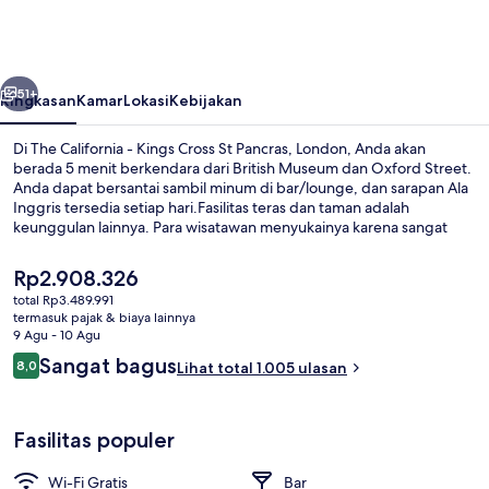
-
Kings
Cross
belumnya
Berikutnya
St
51+
Ringkasan
Kamar
Lokasi
Kebijakan
Pancras,
Di The California - Kings Cross St Pancras, London, Anda akan
London
berada 5 menit berkendara dari British Museum dan Oxford Street.
Anda dapat bersantai sambil minum di bar/lounge, dan sarapan Ala
Inggris tersedia setiap hari.Fasilitas teras dan taman adalah
keunggulan lainnya. Para wisatawan menyukainya karena sangat
dekat dari transportasi umum: hanya beberapa langkah dari Stasiun
Bawah Tanah King's Cross & St. Pancras dan Stasiun Bawah Tanah
Harga
Rp2.908.326
Euston hanya 11 menit.
saat
total Rp3.489.991
ini
termasuk pajak & biaya lainnya
Kamar Double Comfort (Large) | Branka
Rp2.908.326
9 Agu - 10 Agu
Ulasan
Sangat bagus
8,0
Lihat total 1.005 ulasan
8,0 dari 10
Fasilitas populer
Wi-Fi Gratis
Bar