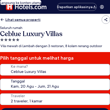
Langsung ke konten utama
Dapatkan aplikasinya
Lihat semua properti
Seluruh rumah
Ceblue Luxury Villas
Properti
bintang
Vila mewah di Lembah dengan 3 restoran, 8 kolam renang outdoor
5.0
Pilih tanggal untuk melihat harga
Ke mana?
Tanggal
Traveler