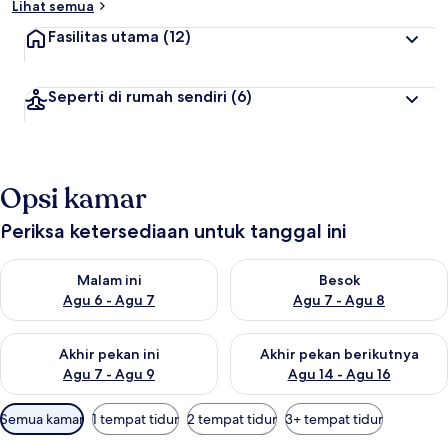
Lihat semua
Fasilitas utama
(12)
Seperti di rumah sendiri
(6)
Opsi kamar
Periksa ketersediaan untuk tanggal ini
Periksa ketersediaan untuk malam ini Agu 6 - Agu 7
Periksa ketersediaan untuk be
Malam ini
Besok
Agu 6 - Agu 7
Agu 7 - Agu 8
Periksa ketersediaan untuk akhir pekan ini Agu 7 - Agu 9
Periksa ketersediaan untuk ak
Akhir pekan ini
Akhir pekan berikutnya
Agu 7 - Agu 9
Agu 14 - Agu 16
Filter
Semua kamar
1 tempat tidur
2 tempat tidur
3+ tempat tidur
tersedia