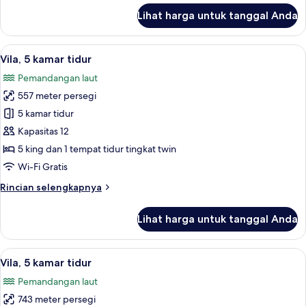
lanjut
Lihat harga untuk tanggal Anda
untuk
Vila
Premier,
Lihat
Eksterior
18
5
Vila, 5 kamar tidur
semua
kamar
Pemandangan laut
tidur
foto
557 meter persegi
untuk
Vila,
5 kamar tidur
5
Kapasitas 12
kamar
5 king dan 1 tempat tidur tingkat twin
tidur
Wi-Fi Gratis
Rincian
Rincian selengkapnya
lebih
lanjut
Lihat harga untuk tanggal Anda
untuk
Vila,
5
Lihat
Eksterior
14
kamar
Vila, 5 kamar tidur
semua
tidur
Pemandangan laut
foto
743 meter persegi
untuk