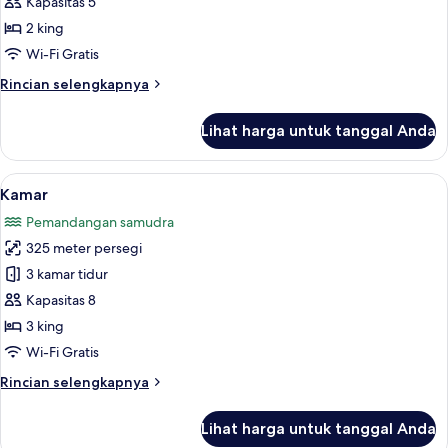
Kapasitas 5
2 king
Wi-Fi Gratis
Rincian
Rincian selengkapnya
lebih
lanjut
Lihat harga untuk tanggal Anda
untuk
Kamar
Lihat
Seprai katun Mesir, brankas, meja ker
19
Kamar
semua
Pemandangan samudra
foto
325 meter persegi
untuk
Kamar
3 kamar tidur
Kapasitas 8
3 king
Wi-Fi Gratis
Rincian
Rincian selengkapnya
lebih
lanjut
Lihat harga untuk tanggal Anda
untuk