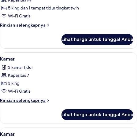
Kapasitas 14
5 king dan 1 tempat tidur tingkat twin
Wi-Fi Gratis
Rincian
Rincian selengkapnya
lebih
lanjut
Lihat harga untuk tanggal Anda
untuk
Kamar
Lihat
Seprai katun Mesir, brankas, meja ker
1
Kamar
semua
3 kamar tidur
foto
Kapasitas 7
untuk
Kamar
3 king
Wi-Fi Gratis
Rincian
Rincian selengkapnya
lebih
lanjut
Lihat harga untuk tanggal Anda
untuk
Kamar
Lihat
Lemari es besar, microwave, kompor, d
1
Kamar