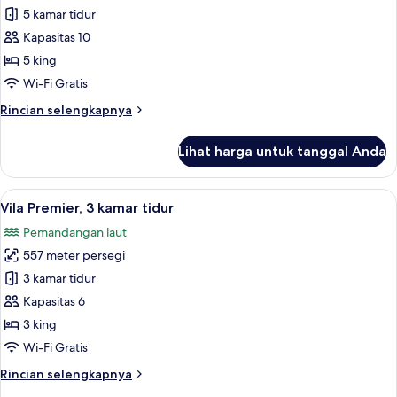
Vila,
5 kamar tidur
5
Kapasitas 10
kamar
5 king
tidur
Wi-Fi Gratis
Rincian
Rincian selengkapnya
lebih
lanjut
Lihat harga untuk tanggal Anda
untuk
Vila,
5
Lihat
Seprai katun Mesir, brankas, meja ker
26
kamar
Vila Premier, 3 kamar tidur
semua
tidur
Pemandangan laut
foto
557 meter persegi
untuk
Vila
3 kamar tidur
Premier,
Kapasitas 6
3
3 king
kamar
Wi-Fi Gratis
tidur
Rincian
Rincian selengkapnya
lebih