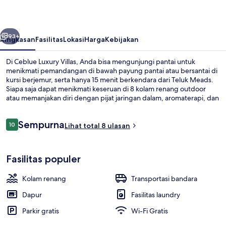
belumnya
Berikutnya
93+
Ringkasan
Fasilitas
Lokasi
Harga
Kebijakan
Di Ceblue Luxury Villas, Anda bisa mengunjungi pantai untuk
menikmati pemandangan di bawah payung pantai atau bersantai di
kursi berjemur, serta hanya 15 menit berkendara dari Teluk Meads.
Siapa saja dapat menikmati keseruan di 8 kolam renang outdoor
atau memanjakan diri dengan pijat jaringan dalam, aromaterapi, dan
manikur/pedikur. Blue Barf merupakan salah satu 3 restoran yang
menyajikan masakan Italia serta buka untuk sarapan, makan siang,
Ulasan
Sempurna
dan makan malam. Fasilitas seperti 2 bar/lounge serta pusat
10
Lihat total 8 ulasan
10 dari 10
kebugaran adalah keunggulan lain yang bisa Anda nikmati, dan vila
menawarkan sentuhan mewah seperti kolam renang pribadi dan
8 kolam renang outdoor dan sebuah k
bathtub berendam .
Fasilitas populer
Kolam renang
Transportasi bandara
Dapur
Fasilitas laundry
Parkir gratis
Wi-Fi Gratis