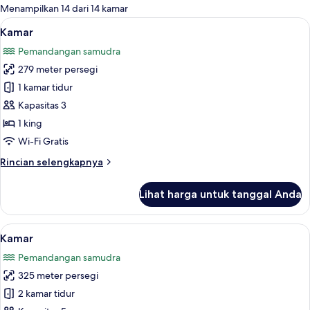
untuk
Menampilkan 14 dari 14 kamar
kamar
Lihat
Seprai katun Mesir, brankas, meja ker
19
Kamar
semua
Pemandangan samudra
foto
279 meter persegi
untuk
Kamar
1 kamar tidur
Kapasitas 3
1 king
Wi-Fi Gratis
Rincian
Rincian selengkapnya
lebih
lanjut
Lihat harga untuk tanggal Anda
untuk
Kamar
Lihat
Seprai katun Mesir, brankas, meja ker
19
Kamar
semua
Pemandangan samudra
foto
325 meter persegi
untuk
Kamar
2 kamar tidur