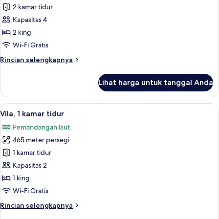
Vila,
2 kamar tidur
2
Kapasitas 4
kamar
2 king
tidur
Wi-Fi Gratis
Rincian
Rincian selengkapnya
lebih
lanjut
Lihat harga untuk tanggal Anda
untuk
Vila,
2
Lihat
Eksterior
16
kamar
Vila, 1 kamar tidur
semua
tidur
Pemandangan laut
foto
465 meter persegi
untuk
Vila,
1 kamar tidur
1
Kapasitas 2
kamar
1 king
tidur
Wi-Fi Gratis
Rincian
Rincian selengkapnya
lebih