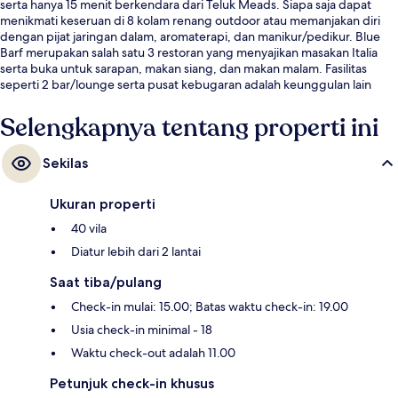
serta hanya 15 menit berkendara dari Teluk Meads. Siapa saja dapat
menikmati keseruan di 8 kolam renang outdoor atau memanjakan diri
dengan pijat jaringan dalam, aromaterapi, dan manikur/pedikur. Blue
Barf merupakan salah satu 3 restoran yang menyajikan masakan Italia
serta buka untuk sarapan, makan siang, dan makan malam. Fasilitas
seperti 2 bar/lounge serta pusat kebugaran adalah keunggulan lain
yang bisa Anda nikmati, dan vila menawarkan sentuhan mewah seperti
kolam renang pribadi dan bathtub berendam .
Selengkapnya tentang properti ini
Sekilas
Ukuran properti
40 vila
Diatur lebih dari 2 lantai
Saat tiba/pulang
Check-in mulai: 15.00; Batas waktu check-in: 19.00
Usia check-in minimal - 18
Waktu check-out adalah 11.00
Petunjuk check-in khusus