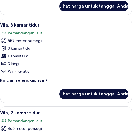
lanjut
Lihat harga untuk tanggal Anda
untuk
Vila
Premier,
Lihat
Lemari es besar, microwave, kompor, d
19
3
Vila, 3 kamar tidur
semua
kamar
Pemandangan laut
tidur
foto
557 meter persegi
untuk
Vila,
3 kamar tidur
3
Kapasitas 6
kamar
3 king
tidur
Wi-Fi Gratis
Rincian
Rincian selengkapnya
lebih
lanjut
Lihat harga untuk tanggal Anda
untuk
Vila,
3
Lihat
17
kamar
Vila, 2 kamar tidur
semua
tidur
Pemandangan laut
foto
465 meter persegi
untuk