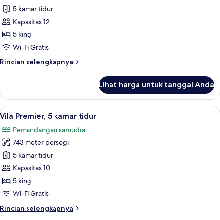
semua
5 kamar tidur
foto
Kapasitas 12
untuk
Kamar
5 king
Wi-Fi Gratis
Rincian
Rincian selengkapnya
lebih
lanjut
Lihat harga untuk tanggal Anda
untuk
Kamar
Lihat
Seprai katun Mesir, brankas, meja ker
27
Vila Premier, 5 kamar tidur
semua
Pemandangan samudra
foto
743 meter persegi
untuk
Vila
5 kamar tidur
Premier,
Kapasitas 10
5
5 king
kamar
Wi-Fi Gratis
tidur
Rincian
Rincian selengkapnya
lebih