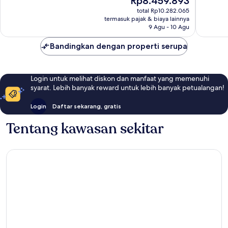
Rp8.459.893
2.347
Biasa,
sekarang
ulasan
363
total Rp10.282.065
Rp8.459.893
ulasan
termasuk pajak & biaya lainnya
9 Agu - 10 Agu
Bandingkan dengan properti serupa
Login untuk melihat diskon dan manfaat yang memenuhi
syarat. Lebih banyak reward untuk lebih banyak petualangan!
Login
Daftar sekarang, gratis
Tentang kawasan sekitar