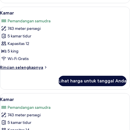
Kamar
Lihat
Makan di kamar
21
Kamar
semua
Pemandangan samudra
foto
743 meter persegi
untuk
Kamar
5 kamar tidur
Kapasitas 12
5 king
Wi-Fi Gratis
Rincian
Rincian selengkapnya
lebih
lanjut
Lihat harga untuk tanggal Anda
untuk
Kamar
Lihat
Seprai katun Mesir, brankas, meja ker
18
Kamar
semua
Pemandangan samudra
foto
743 meter persegi
untuk
Kamar
5 kamar tidur