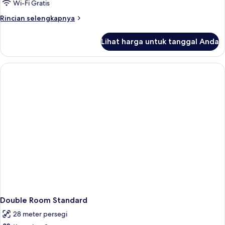
Room
Wi-Fi Gratis
Rincian
Rincian selengkapnya
lebih
lanjut
Lihat harga untuk tanggal Anda
untuk
Handicapped
Room
Double Room Standard
28 meter persegi