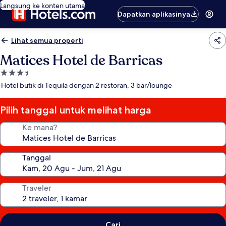
Langsung ke konten utama
Dapatkan aplikasinya
Lihat semua properti
Matices Hotel de Barricas
Properti
bintang
Hotel butik di Tequila dengan 2 restoran, 3 bar/lounge
3.5
Pilih tanggal untuk melihat harga
Ke mana?
Tanggal
Traveler
Cari