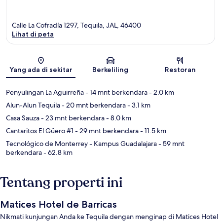
Calle La Cofradía 1297, Tequila, JAL, 46400
Lihat di peta
Peta
Yang ada di sekitar
Berkeliling
Restoran
Penyulingan La Aguirreña
- 14 mnt berkendara
- 2.0 km
Alun-Alun Tequila
- 20 mnt berkendara
- 3.1 km
Casa Sauza
- 23 mnt berkendara
- 8.0 km
Cantaritos El Güero #1
- 29 mnt berkendara
- 11.5 km
Tecnológico de Monterrey - Kampus Guadalajara
- 59 mnt
berkendara
- 62.8 km
Tentang properti ini
Matices Hotel de Barricas
Nikmati kunjungan Anda ke Tequila dengan menginap di Matices Hotel