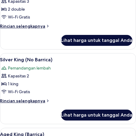
Kapasitas 3
2 double
Wi-Fi Gratis
Rincian
Rincian selengkapnya
lebih
lanjut
Lihat harga untuk tanggal Anda
untuk
Double
Room
Lihat
Silver King (No Barrica) | Minibar, bran
4
Standard
Silver King (No Barrica)
semua
Pemandangan lembah
foto
Kapasitas 2
untuk
Silver
1 king
King
Wi-Fi Gratis
(No
Rincian
Rincian selengkapnya
Barrica)
lebih
lanjut
Lihat harga untuk tanggal Anda
untuk
Silver
King
Lihat
Aged King (Barrica) | Minibar, brankas,
5
(No
Aged King (Barrica)