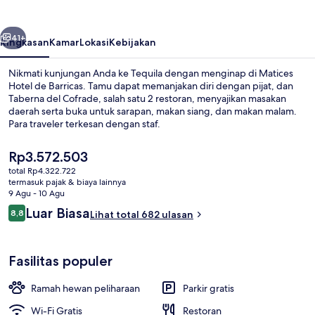
Barricas
belumnya
Berikutnya
41+
Ringkasan
Kamar
Lokasi
Kebijakan
Nikmati kunjungan Anda ke Tequila dengan menginap di Matices
Hotel de Barricas. Tamu dapat memanjakan diri dengan pijat, dan
Taberna del Cofrade, salah satu 2 restoran, menyajikan masakan
daerah serta buka untuk sarapan, makan siang, dan makan malam.
Para traveler terkesan dengan staf.
Harga
Rp3.572.503
saat
total Rp4.322.722
ini
termasuk pajak & biaya lainnya
Eksterior
Rp3.572.503
9 Agu - 10 Agu
Ulasan
Luar Biasa
8,8
Lihat total 682 ulasan
8,8 dari 10
Fasilitas populer
Ramah hewan peliharaan
Parkir gratis
Wi-Fi Gratis
Restoran