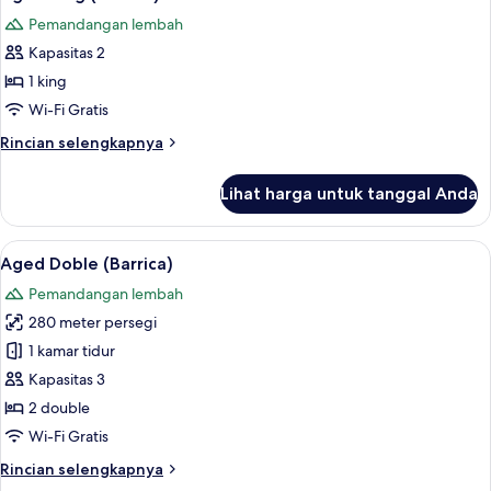
semua
Barrica)
Pemandangan lembah
foto
Kapasitas 2
untuk
Aged
1 king
King
Wi-Fi Gratis
(Barrica)
Rincian
Rincian selengkapnya
lebih
lanjut
Lihat harga untuk tanggal Anda
untuk
Aged
King
Lihat
Aged Doble (Barrica) | Minibar, brankas
7
(Barrica)
Aged Doble (Barrica)
semua
Pemandangan lembah
foto
280 meter persegi
untuk
Aged
1 kamar tidur
Doble
Kapasitas 3
(Barrica)
2 double
Wi-Fi Gratis
Rincian
Rincian selengkapnya
lebih