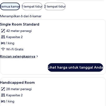
Filter
Semua kamar
1 tempat tidur
2 tempat tidur
tersedia
untuk
Menampilkan 6 dari 6 kamar
kamar
Lihat
Minibar, brankas, Wi-Fi gratis, dan sep
6
Single Room Standard
semua
42 meter persegi
foto
Kapasitas 2
untuk
Single
1 king
Room
Wi-Fi Gratis
Standard
Rincian
Rincian selengkapnya
lebih
lanjut
Lihat harga untuk tanggal Anda
untuk
Single
Room
Lihat
Minibar, brankas, Wi-Fi gratis, dan sep
7
Standard
Handicapped Room
semua
28 meter persegi
foto
Kapasitas 2
untuk
Handicapped
1 king