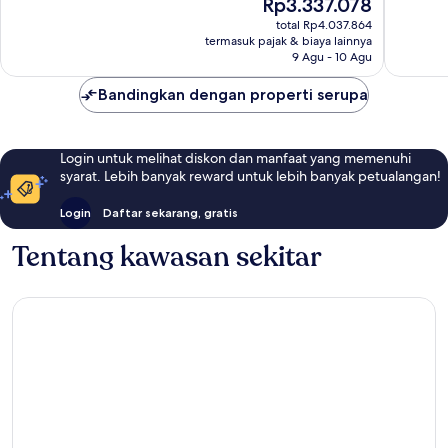
Harga
Rp3.337.078
153
Biasa,
sekarang
total Rp4.037.864
ulasan
268
Rp3.337.078
termasuk pajak & biaya lainnya
ulasan
9 Agu - 10 Agu
Bandingkan dengan properti serupa
Login untuk melihat diskon dan manfaat yang memenuhi
syarat. Lebih banyak reward untuk lebih banyak petualangan!
Login
Daftar sekarang, gratis
Tentang kawasan sekitar