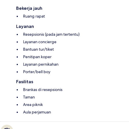
Bekerja jauh
Ruang rapat
Layanan
Resepsionis (pada jam tertentu)
Layanan concierge
Bantuan tur/tiket
Penitipan koper
Layanan pernikahan
Porter/bell boy
Fasilitas
Brankas di resepsionis
Taman
Area piknik
Aula perjamuan