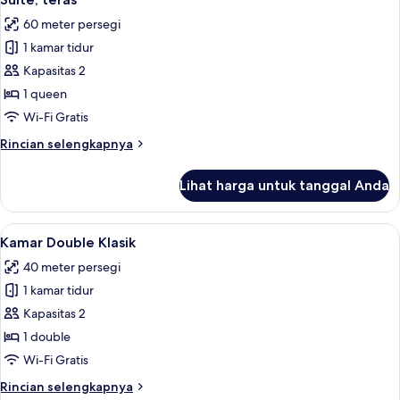
semua
60 meter persegi
foto
1 kamar tidur
untuk
Suite,
Kapasitas 2
teras
1 queen
Wi-Fi Gratis
Rincian
Rincian selengkapnya
lebih
lanjut
Lihat harga untuk tanggal Anda
untuk
Suite,
teras
Lihat
Minibar, brankas, meja kerja, dan tira
9
Kamar Double Klasik
semua
40 meter persegi
foto
1 kamar tidur
untuk
Kamar
Kapasitas 2
Double
1 double
Klasik
Wi-Fi Gratis
Rincian
Rincian selengkapnya