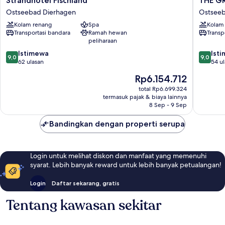
Strandhotel Fischland
THE G
Fischland
GRAND
Ostseebad Dierhagen
Ostsee
Ostseebad
Ahrens
Kolam renang
Spa
Kolam
Dierhagen
Ostsee
Transportasi bandara
Ramah hewan
Transp
Ahrens
peliharaan
9.0
9.0
Istimewa
Ist
9,0
9,0
dari
dari
62 ulasan
54 u
10,
10,
Harga
Rp6.154.712
Istimewa,
Istimew
sekarang
62
54
total Rp6.699.324
Rp6.154.712
termasuk pajak & biaya lainnya
ulasan
ulasan
8 Sep - 9 Sep
Bandingkan dengan properti serupa
Login untuk melihat diskon dan manfaat yang memenuhi
syarat. Lebih banyak reward untuk lebih banyak petualangan!
Login
Daftar sekarang, gratis
Tentang kawasan sekitar