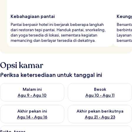
Kebahagiaan pantai
Keungg
Pantai berpasir hotel ini berjarak beberapa langkah
Bersant
dari restoran tepi pantai. Handuk pantai, snorkeling,
berbint
dan yoga tersedia di lokasi, sementara kegiatan
Layanan
memancing dan berlayar tersedia di dekatnya.
bersanta
Opsi kamar
Periksa ketersediaan untuk tanggal ini
Periksa ketersediaan untuk malam ini Agu 9 - Agu 10
Periksa ketersediaan untuk be
Malam ini
Besok
Agu 9 - Agu 10
Agu 10 - Agu 11
Periksa ketersediaan untuk akhir pekan ini Agu 14 - Agu 16
Periksa ketersediaan untuk ak
Akhir pekan ini
Akhir pekan berikutnya
Agu 14 - Agu 16
Agu 21 - Agu 23
Lihat
Suite, teras | Minibar, brankas, meja k
22
Suite, teras