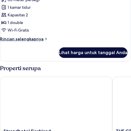
untuk
view)
Kamar
1 kamar tidur
Double
Kapasitas 2
Comfort
1 double
(dunes
Wi-Fi Gratis
and
Rincian
Rincian selengkapnya
sea
lebih
view)
lanjut
Lihat harga untuk tanggal Anda
untuk
Kamar
Double
Properti serupa
Comfort
(dunes
Strandhotel Fischland
THE GRA
and
sea
view)
Strandhotel
THE