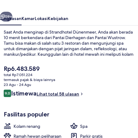
belumnya
Berikutnya
119+
Ringkasan
Kamar
Lokasi
Kebijakan
Saat Anda menginap di Strandhotel Dünenmeer, Anda akan berada
10 menit berkendara dari Pantai Dierhagen dan Pantai Wustrow.
Tamu bisa makan di salah satu 3 restoran dan mengunjungi spa
untuk dimanjakan dengan pijat jaringan dalam, refleksologi, atau
manikur/pedikur. Keunggulan lain di hotel mewah ini meliputi kolam
renang indoor, bar tepi kolam renang, dan klub kesehatan.
Harga
Rp6.483.589
saat
total Rp7.051.224
ini
termasuk pajak & biaya lainnya
Kolam renang indoor, dengan kursi b
Rp6.483.589
23 Agu - 24 Agu
Ulasan
Istimewa
9,0
Lihat total 58 ulasan
9,0 dari 10
Fasilitas populer
Kolam renang
Spa
Ramah hewan peliharaan
Parkir gratis