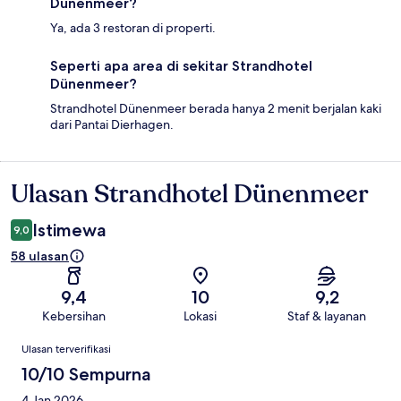
Dünenmeer?
Ya, ada 3 restoran di properti.
Seperti apa area di sekitar Strandhotel
Dünenmeer?
Strandhotel Dünenmeer berada hanya 2 menit berjalan kaki
dari Pantai Dierhagen.
Ulasan Strandhotel Dünenmeer
Ulasan
Istimewa
9,0
58 ulasan
9,4
10
9,2
Kebersihan
Lokasi
Staf & layanan
Ulasan
Ulasan terverifikasi
10/10 Sempurna
4 Jan 2026