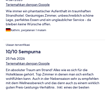
Terjemahkan dengan Google
Wie immer ein phantastischer Aufenthalt im traumhaften
Strandhotel. Geräumiges Zimmer, unbeschreiblich schöne
Lage, perfektes Essen und ein unglaublicher Service - da
bleiben keine Wünsche offen.
Kathrin, perjalanan 1 malam
Ulasan terverifikasi
10/10 Sempurna
25 Feb 2026
Terjemahkan dengan Google
Ein absoluter Traum am Strand! Alles wie es sich für die
Hotelklasse gehört. Top Zimmer in denen man sich einfach
wohlfühlen kann. Auch in der Nebensaison sehr zu empfehlen
mit dem Wellnessbereich und das dann auch zu einem wirklich
guten Preis-Leistungs-Verhältnis . Inkl. eines der besten
Hotelfrühstücke überhaupt!