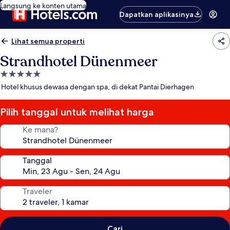
Langsung ke konten utama
Dapatkan aplikasinya
Lihat semua properti
Strandhotel Dünenmeer
Properti
bintang
Hotel khusus dewasa dengan spa, di dekat Pantai Dierhagen
5.0
Pilih tanggal untuk melihat harga
Ke mana?
Tanggal
Traveler
Cari