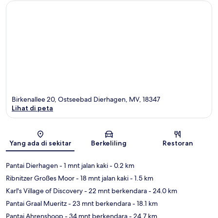
Birkenallee 20, Ostseebad Dierhagen, MV, 18347
Lihat di peta
Peta
Yang ada di sekitar
Berkeliling
Restoran
Pantai Dierhagen
- 1 mnt jalan kaki
- 0.2 km
Ribnitzer Großes Moor
- 18 mnt jalan kaki
- 1.5 km
Karl's Village of Discovery
- 22 mnt berkendara
- 24.0 km
Pantai Graal Mueritz
- 23 mnt berkendara
- 18.1 km
Pantai Ahrenshoop
- 34 mnt berkendara
- 24.7 km