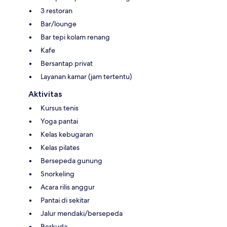
3 restoran
Bar/lounge
Bar tepi kolam renang
Kafe
Bersantap privat
Layanan kamar (jam tertentu)
Aktivitas
Kursus tenis
Yoga pantai
Kelas kebugaran
Kelas pilates
Bersepeda gunung
Snorkeling
Acara rilis anggur
Pantai di sekitar
Jalur mendaki/bersepeda
Berkuda