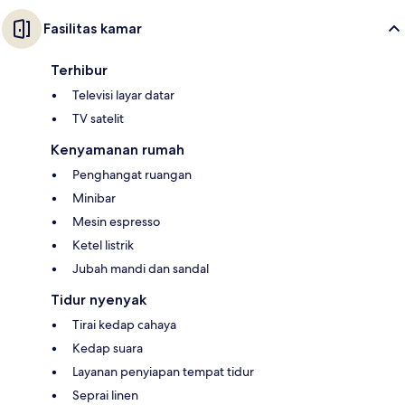
Fasilitas kamar
Terhibur
Televisi layar datar
TV satelit
Kenyamanan rumah
Penghangat ruangan
Minibar
Mesin espresso
Ketel listrik
Jubah mandi dan sandal
Tidur nyenyak
Tirai kedap cahaya
Kedap suara
Layanan penyiapan tempat tidur
Seprai linen