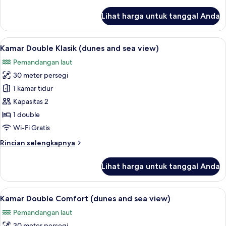
lebih
lanjut
Lihat harga untuk tanggal Anda
untuk
Kamar
Double
Lihat
Minibar, brankas, meja kerja, dan tira
19
Klasik
Kamar Double Klasik (dunes and sea view)
semua
Pemandangan laut
foto
30 meter persegi
untuk
Kamar
1 kamar tidur
Double
Kapasitas 2
Klasik
1 double
(dunes
Wi-Fi Gratis
and
Rincian
Rincian selengkapnya
sea
lebih
view)
lanjut
Lihat harga untuk tanggal Anda
untuk
Kamar
Double
Lihat
Minibar, brankas, meja kerja, dan tira
17
Klasik
Kamar Double Comfort (dunes and sea view)
semua
(dunes
Pemandangan laut
and
foto
sea
30 meter persegi