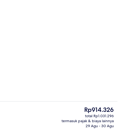
Kamar Keluarga | Setrika/meja setrika
Harga
Rp914.326
saat
total Rp1.031.296
ini
termasuk pajak & biaya lainnya
ga | Dapur pribadi | Mesin pembuat kopi/teh dan ketel listrik
Kamar Keluarga | Area keluarga | Telev
Rp914.326
29 Agu - 30 Agu