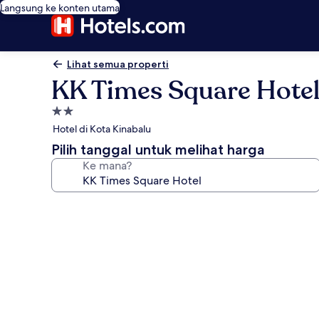
Langsung ke konten utama
Lihat semua properti
KK Times Square Hote
Properti
bintang
Hotel di Kota Kinabalu
2.0
Pilih tanggal untuk melihat harga
Ke mana?
Galeri
foto
untuk
KK
Times
Square