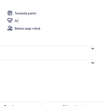
Tersedia parkir
AC
Bebas asap rokok
sediaan untuk besok Agu 8 - Agu 9
Periksa ketersediaan untuk akhir peka