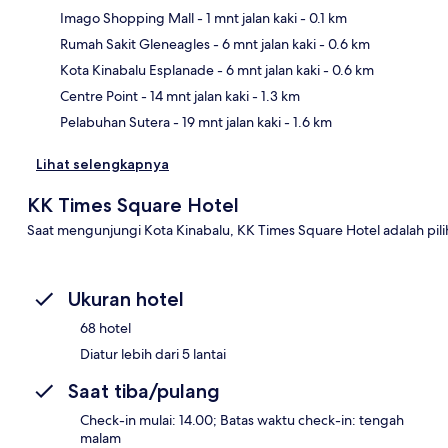
Imago Shopping Mall
- 1 mnt jalan kaki
- 0.1 km
Rumah Sakit Gleneagles
- 6 mnt jalan kaki
- 0.6 km
Pet
Kota Kinabalu Esplanade
- 6 mnt jalan kaki
- 0.6 km
Centre Point
- 14 mnt jalan kaki
- 1.3 km
Pelabuhan Sutera
- 19 mnt jalan kaki
- 1.6 km
Lihat selengkapnya
KK Times Square Hotel
Saat mengunjungi Kota Kinabalu, KK Times Square Hotel adalah pi
Ukuran hotel
68 hotel
Diatur lebih dari 5 lantai
Saat tiba/pulang
Check-in mulai: 14.00; Batas waktu check-in: tengah
malam