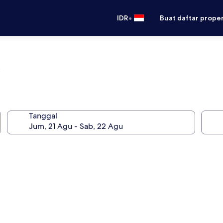
•
IDR
Buat daftar prope
l
Tanggal