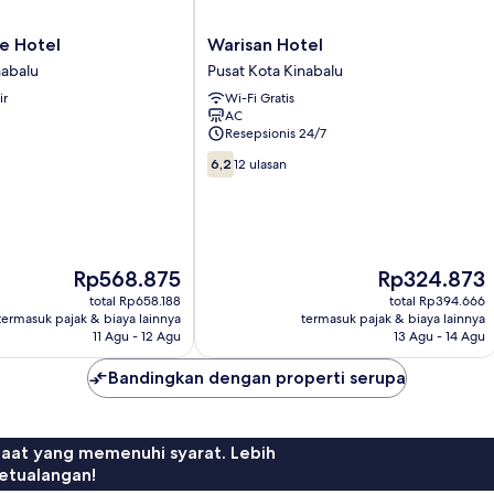
Warisan
e Hotel
Warisan Hotel
Hotel
nabalu
Pusat Kota Kinabalu
Pusat
ir
Wi-Fi Gratis
Kota
AC
Kinabalu
Resepsionis 24/7
6.2
6,2
12 ulasan
dari
10,
12
ulasan
Harga
Harga
Rp568.875
Rp324.873
sekarang
sekarang
total Rp658.188
total Rp394.666
Rp568.875
Rp324.873
termasuk pajak & biaya lainnya
termasuk pajak & biaya lainnya
11 Agu - 12 Agu
13 Agu - 14 Agu
Bandingkan dengan properti serupa
faat yang memenuhi syarat. Lebih
etualangan!