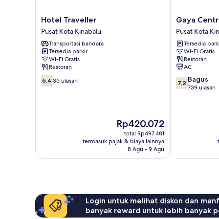
Hotel
Gaya
Hotel Traveller
Gaya Centr
Traveller
Centre
Pusat Kota Kinabalu
Pusat Kota Ki
Pusat
Hotel
Transportasi bandara
Tersedia park
Kota
Pusat
Tersedia parkir
Wi-Fi Gratis
Kinabalu
Kota
Wi-Fi Gratis
Restoran
Kinabalu
Restoran
AC
6.4
7.2
Bagus
6,4
36 ulasan
7,2
dari
dari
739 ulasan
10,
10,
36
Bagus,
ulasan
739
Harga
Rp420.072
ulasan
sekarang
total Rp497.481
Rp420.072
termasuk pajak & biaya lainnya
8 Agu - 9 Agu
Login untuk melihat diskon dan man
banyak reward untuk lebih banyak p