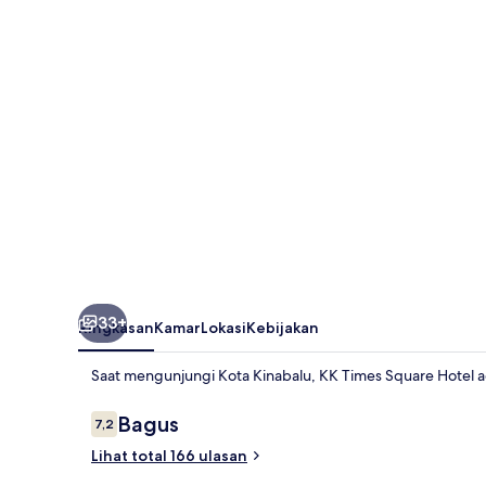
Hotel
33+
Ringkasan
Kamar
Lokasi
Kebijakan
Saat mengunjungi Kota Kinabalu, KK Times Square Hotel a
Ulasan
Bagus
7,2
7,2 dari 10
Lihat total 166 ulasan