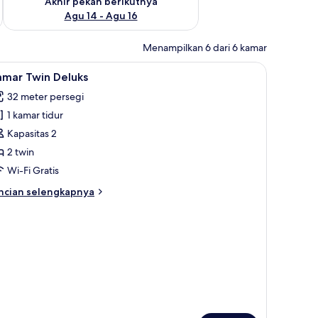
Akhir pekan berikutnya
Agu 14 - Agu 16
Menampilkan 6 dari 6 kamar
ihat
Kamar Twin Deluks | Setrika/meja setrika dan W
5
amar Twin Deluks
emua
32 meter persegi
oto
1 kamar tidur
ntuk
amar
Kapasitas 2
win
2 twin
eluks
Wi-Fi Gratis
ncian
ncian selengkapnya
bih
njut
tuk
amar
in
luks