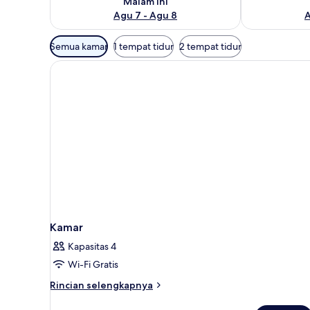
Malam ini
Agu 7 - Agu 8
A
Filter
Semua kamar
1 tempat tidur
2 tempat tidur
tersedia
untuk
kamar
Kamar
Kapasitas 4
Wi-Fi Gratis
Rincian
Rincian selengkapnya
lebih
lanjut