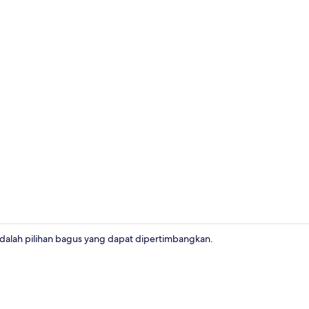
Eksterior
dalah pilihan bagus yang dapat dipertimbangkan.
Kamar Keluar