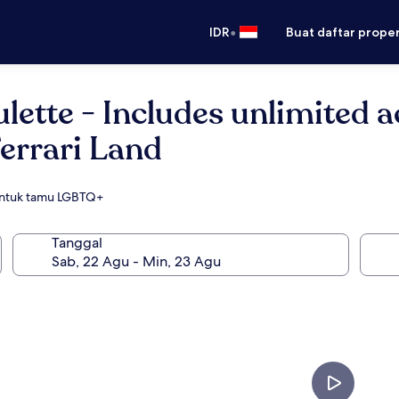
•
IDR
Buat daftar prope
lette - Includes unlimited 
Ferrari Land
 untuk tamu LGBTQ+
Tanggal