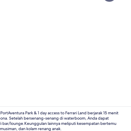
Video proper
PortAventura Park & 1 day access to Ferrari Land berjarak 15 menit
agona. Setelah bersenang-senang di waterboom, Anda dapat
 di bar/lounge.Keunggulan lainnya meliputi kesempatan bertemu
Sarapan pra
 musiman, dan kolam renang anak.