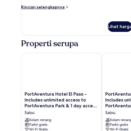
Room
Rincian
Rincian selengkapnya
lebih
lanjut
untuk
Lihat harg
Standard
Room
Properti serupa
PortAventura Hotel El Paso - Includes unlimited acce
PortAventura 
PortAventura
PortAventura
PortAventura Hotel El Paso -
PortAventur
Hotel
Hotel
Includes unlimited access to
Includes un
El
Caribe
PortAventura Park & 1 day access
PortAventur
Paso
-
to Ferrari Land
to Ferrari L
Salou
Salou
-
Includes
Includes
unlimited
Kolam renang
Kolam renan
unlimited
Parkir gratis
access
Parkir gratis
Wi-Fi Gratis
Wi-Fi Gratis
access
to