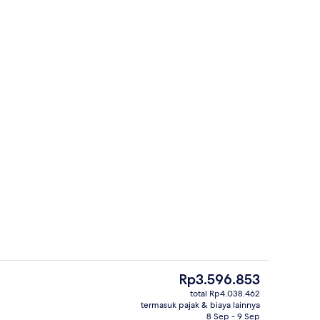
Pemandangan dari udara
ti
Harga
Rp3.596.853
saat
total Rp4.038.462
ini
termasuk pajak & biaya lainnya
smanan setiap hari dengan biaya tambahan
Brankas, meja kerja, dan ruang kerja
Rp3.596.853
8 Sep - 9 Sep