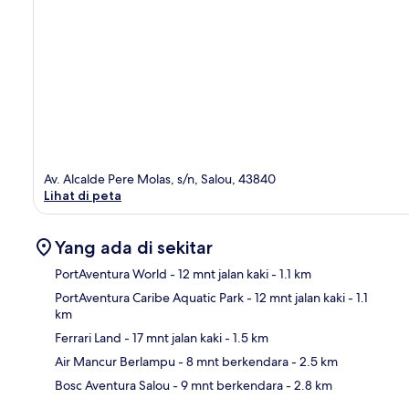
Av. Alcalde Pere Molas, s/n, Salou, 43840
Lihat di peta
Yang ada di sekitar
PortAventura World
- 12 mnt jalan kaki
- 1.1 km
PortAventura Caribe Aquatic Park
- 12 mnt jalan kaki
- 1.1
km
Pet
Ferrari Land
- 17 mnt jalan kaki
- 1.5 km
Air Mancur Berlampu
- 8 mnt berkendara
- 2.5 km
Bosc Aventura Salou
- 9 mnt berkendara
- 2.8 km