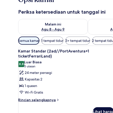
Periksa ketersediaan untuk tanggal ini
Periksa ketersediaan untuk malam ini Agu 8 - Agu 9
Periksa keter
Malam ini
Agu 8 - Agu 9
A
Filter
Semua kamar
1 tempat tidur
3+ tempat tidur
2 tempat tid
tersedia
Lihat
Brankas, meja kerja, dan ruan
untuk
8
Kamar Standar (2ad//PortAventura+1
semua
kamar
ticketFerrariLand)
foto
Luar Biasa
8,8
untuk
8,8 dari 10
(5
5 ulasan
Kamar
ulasan)
24 meter persegi
Standar
Kapasitas 2
(2ad//PortAventura+1
1 queen
ticketFerrariLand)
Wi-Fi Gratis
Rincian
Rincian selengkapnya
lebih
lanjut
Lihat harg