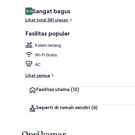
Ulasan
Sangat bagus
8,0
8,0 dari 10
Lihat total 381 ulasan
Pemandangan
Fasilitas populer
Kolam renang
Wi-Fi Gratis
AC
Lihat semua
Fasilitas utama
(12)
Seperti di rumah sendiri
(6)
Opsi kamar