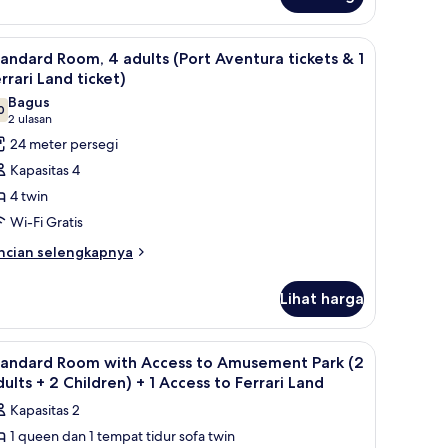
+2//PortAventura+1
cketFerrariLand)
ramah laptop
ihat
Brankas, meja kerja, dan ruang kerja ramah l
8
andard Room, 4 adults (Port Aventura tickets & 1
emua
rrari Land ticket)
oto
Bagus
0
ntuk
7,0 dari 10
(2
2 ulasan
tandard
ulasan)
24 meter persegi
oom,
Kapasitas 4
4 twin
dults
Wi-Fi Gratis
Port
ncian
ventura
ncian selengkapnya
bih
ckets
njut
Lihat harga
tuk
andard
om,
rrari
ramah laptop
ihat
Brankas, meja kerja, dan ruang kerja ramah l
4
tandard Room with Access to Amusement Park (2
and
emua
ults
ults + 2 Children) + 1 Access to Ferrari Land
cket)
ort
oto
Kapasitas 2
entura
ntuk
ckets
1 queen dan 1 tempat tidur sofa twin
tandard