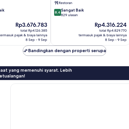
Restoran
to
PortAventura
8.4
aik
Sangat Baik
8,4
Park
dari
829 ulasan
&
10,
Harga
Harga
Rp3.676.783
Rp4.316.224
1
Sangat
sekarang
sekarang
day
Baik,
total Rp4.126.385
total Rp4.829.770
Rp3.676.783
Rp4.316.224
termasuk pajak & biaya lainnya
access
termasuk pajak & biaya lainnya
829
8 Sep - 9 Sep
8 Sep - 9 Sep
to
ulasan
Ferrari
Bandingkan dengan properti serupa
Land
Vila-
Seca
faat yang memenuhi syarat. Lebih
etualangan!