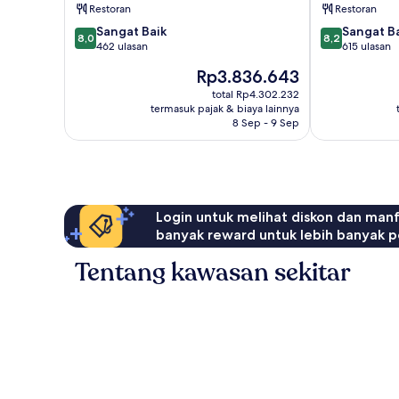
Restoran
Restoran
to
PortAventura
PortAventura
Park
8.0
8.2
Sangat Baik
Sangat B
8,0
8,2
Park
&
dari
dari
462 ulasan
615 ulasan
&
1
10,
10,
Harga
Rp3.836.643
1
day
Sangat
Sangat
sekarang
day
access
Baik,
Baik,
total Rp4.302.232
Rp3.836.643
access
termasuk pajak & biaya lainnya
to
462
615
8 Sep - 9 Sep
to
Ferrari
ulasan
ulasan
Ferrari
Land
Land
Salou
Salou
Login untuk melihat diskon dan man
banyak reward untuk lebih banyak p
Tentang kawasan sekitar