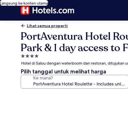
Langsung ke konten utama
Lihat semua properti
PortAventura Hotel Rou
Park & 1 day access to 
Properti
bintang
Hotel di Salou dengan waterboom dan restoran, ditujukan
4.0
Pilih tanggal untuk melihat harga
Ke mana?
Galeri
foto
untuk
PortAventura
Hotel