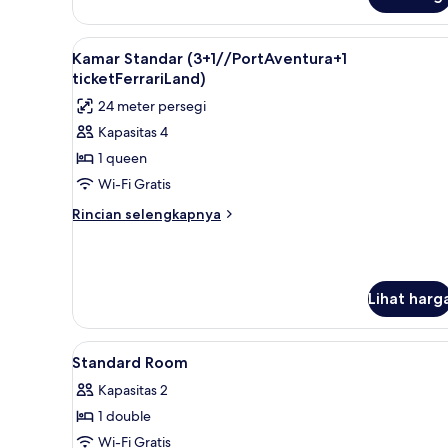
untuk
Kamar
Standar
Lihat
Brankas, meja kerja, dan ruan
8
(2ad//PortAventura+1
Kamar Standar (3+1//PortAventura+1
semua
ticketFerrariLand)
ticketFerrariLand)
foto
24 meter persegi
untuk
Kapasitas 4
Kamar
1 queen
Standar
(3+1//PortAventura+1
Wi-Fi Gratis
ticketFerrariLand)
Rincian
Rincian selengkapnya
lebih
lanjut
untuk
Kamar
Lihat harg
Standar
(3+1//PortAventura+1
ticketFerrariLand)
Lihat
Brankas, meja kerja, dan ruan
4
Standard Room
semua
Kapasitas 2
foto
1 double
untuk
Standard
Wi-Fi Gratis