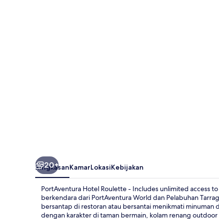
Roulette
-
Includes
unlimited
access
to
PortAventura
Park
&
1
day
20+
Ringkasan
Kamar
Lokasi
Kebijakan
access
to
PortAventura Hotel Roulette - Includes unlimited access to 
Ferrari
berkendara dari PortAventura World dan Pelabuhan Tarr
bersantap di restoran atau bersantai menikmati minuman
Land
dengan karakter di taman bermain, kolam renang outdoor