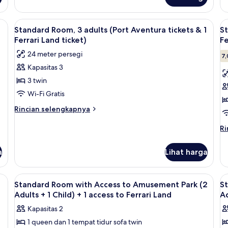
untuk
(2
Kamar
ti
Standar
g kerja ramah laptop
Lihat
Brankas, meja kerja, dan ruang kerja 
L
8
(2+1//PortAventura+1
Standard Room, 3 adults (Port Aventura tickets & 1
St
semua
s
ticketFerrariLand)
Ferrari Land ticket)
Fe
foto
f
24 meter persegi
7,
untuk
u
Kapasitas 3
Standard
S
3 twin
Room,
R
3
4
Wi-Fi Gratis
adults
a
Rincian
Rincian selengkapnya
(Port
(
lebih
lanjut
Ri
Aventura
A
Ri
untuk
le
tickets
ti
Standard
la
a
&
Lihat harga
&
Room,
un
1
3
1
St
adults
Ro
Ferrari
Fe
g kerja ramah laptop
Lihat
Brankas, meja kerja, dan ruang kerja 
L
(Port
4
4
Standard Room with Access to Amusement Park (2
S
Land
L
semua
s
Aventura
ad
Adults + 1 Child) + 1 access to Ferrari Land
Ad
ticket)
ti
tickets
foto
(P
f
Kapasitas 2
&
Av
untuk
u
1
ti
1 queen dan 1 tempat tidur sofa twin
Standard
S
Ferrari