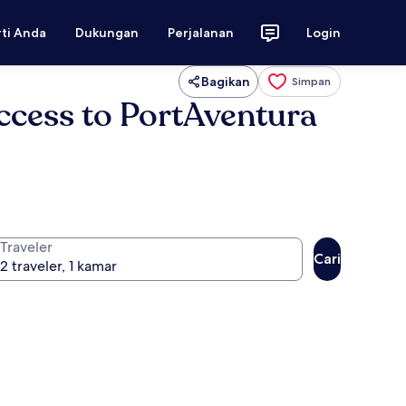
rti Anda
Dukungan
Perjalanan
Login
Bagikan
Simpan
access to PortAventura
Traveler
Cari