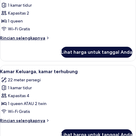
Kamar
1 kamar tidur
Deluks
Kapasitas 2
(Eiffel
1 queen
Tower
Wi-Fi Gratis
View)
Rincian
Rincian selengkapnya
lebih
lanjut
Lihat harga untuk tanggal Anda
untuk
Kamar
Deluks
Lihat
Minibar, brankas, meja kerja, dan ked
5
(Eiffel
Kamar Keluarga, kamar terhubung
semua
Tower
22 meter persegi
View)
foto
1 kamar tidur
untuk
Kamar
Kapasitas 4
Keluarga,
1 queen ATAU 2 twin
kamar
Wi-Fi Gratis
terhubung
Rincian
Rincian selengkapnya
lebih
lanjut
Lihat harga untuk tanggal Anda