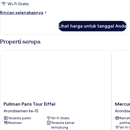
SUPERIOR
Wi-Fi Gratis
WITH
Rincian
Rincian selengkapnya
DOUBLE
lebih
BED
lanjut
Lihat harga untuk tanggal Anda
untuk
DOUBLE
SUPERIOR
Properti serupa
WITH
DOUBLE
Pullman Paris Tour Eiffel
Mercure 
BED
Pullman
Mercur
Pullman Paris Tour Eiffel
Mercur
Paris
Paris
Arondisemen ke-15
Arondis
Tour
Centre
Tersedia parkir
Wi-Fi Gratis
Ramah
Eiffel
Tour
Restoran
Tersedia kamar
peliha
Arondisemen
Eiffel
terhubung
Wi-Fi 
ke-
Arondi