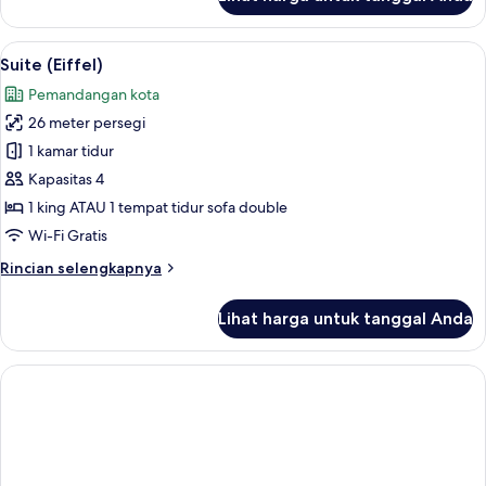
untuk
Kamar
Keluarga,
Lihat
Suite (Eiffel) | Minibar, brankas, meja
7
kamar
Suite (Eiffel)
semua
terhubung
Pemandangan kota
foto
26 meter persegi
untuk
Suite
1 kamar tidur
(Eiffel)
Kapasitas 4
1 king ATAU 1 tempat tidur sofa double
Wi-Fi Gratis
Rincian
Rincian selengkapnya
lebih
lanjut
Lihat harga untuk tanggal Anda
untuk
Suite
(Eiffel)