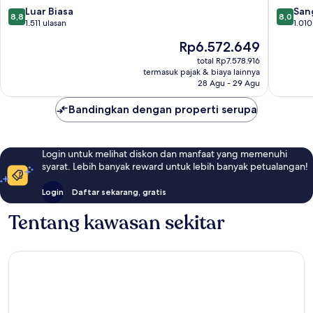
8.8
8.0
15
Luar Biasa
ke-
San
8,8
8,0
dari
dari
1.511 ulasan
15
1.010
10,
10,
Harga
Rp6.572.649
Luar
Sangat
sekarang
Biasa,
Baik,
total Rp7.578.916
Rp6.572.649
termasuk pajak & biaya lainnya
1.511
1.010
28 Agu - 29 Agu
ulasan
ulasan
Bandingkan dengan properti serupa
Login untuk melihat diskon dan manfaat yang memenuhi
syarat. Lebih banyak reward untuk lebih banyak petualangan!
Login
Daftar sekarang, gratis
Tentang kawasan sekitar