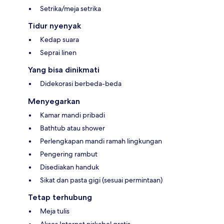
Setrika/meja setrika
Tidur nyenyak
Kedap suara
Seprai linen
Yang bisa dinikmati
Didekorasi berbeda-beda
Menyegarkan
Kamar mandi pribadi
Bathtub atau shower
Perlengkapan mandi ramah lingkungan
Pengering rambut
Disediakan handuk
Sikat dan pasta gigi (sesuai permintaan)
Tetap terhubung
Meja tulis
Akses Internet nirkabel gratis