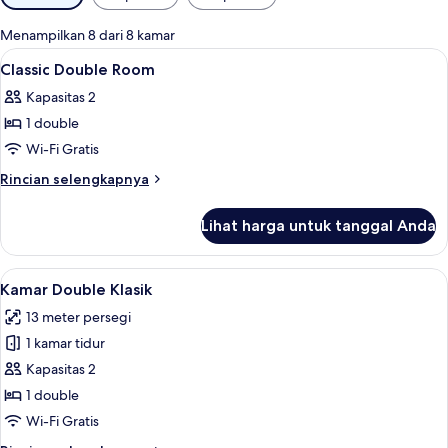
tersedia
untuk
Menampilkan 8 dari 8 kamar
kamar
Lihat
Minibar, brankas, meja kerja, dan ked
7
Classic Double Room
semua
Kapasitas 2
foto
1 double
untuk
Classic
Wi-Fi Gratis
Double
Rincian
Rincian selengkapnya
Room
lebih
lanjut
Lihat harga untuk tanggal Anda
untuk
Classic
Double
Lihat
Kamar Double Klasik | Minibar, branka
7
Room
Kamar Double Klasik
semua
13 meter persegi
foto
1 kamar tidur
untuk
Kamar
Kapasitas 2
Double
1 double
Klasik
Wi-Fi Gratis