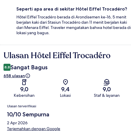
Seperti apa area di sekitar Hôtel Eiffel Trocadéro?
Hôtel Eiffel Trocadéro berada di Arondisemen ke-16, 5 menit
berjalan kaki dari Stasiun Trocadéro dan 11 menit berjalan kaki
dari Menara Eiffel. Traveler mengatakan bahwa hotel berada di
lokasi yang bagus.
Ulasan Hôtel Eiffel Trocadéro
Ulasan
Sangat Bagus
8,8
658 ulasan
9,0
9,4
9,0
Kebersihan
Lokasi
Staf & layanan
Ulasan
Ulasan terverifikasi
10/10 Sempurna
2 Apr 2026
Terjemahkan dengan Google