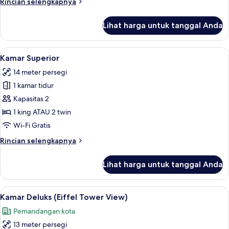
Rincian
Rincian selengkapnya
lebih
lanjut
Lihat harga untuk tanggal Anda
untuk
Kamar
Double
Lihat
Kamar Superior | Minibar, brankas, me
7
Klasik
Kamar Superior
semua
14 meter persegi
foto
1 kamar tidur
untuk
Kamar
Kapasitas 2
Superior
1 king ATAU 2 twin
Wi-Fi Gratis
Rincian
Rincian selengkapnya
lebih
lanjut
Lihat harga untuk tanggal Anda
untuk
Kamar
Superior
Lihat
Minibar, brankas, meja kerja, dan ked
4
Kamar Deluks (Eiffel Tower View)
semua
Pemandangan kota
foto
13 meter persegi
untuk