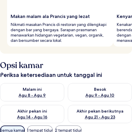
Makan malam ala Prancis yang lezat
Kenya
Nikmati masakan Prancis di restoran yang dilengkapi
Kenakan
dengan bar yang bergaya. Sarapan prasmanan
berenda
menawarkan hidangan vegetarian, vegan, organik,
dengan 
dan bersumber secara lokal.
menawar
Opsi kamar
Periksa ketersediaan untuk tanggal ini
Periksa ketersediaan untuk malam ini Agu 8 - Agu 9
Periksa ketersediaan untuk be
Malam ini
Besok
Agu 8 - Agu 9
Agu 9 - Agu 10
Periksa ketersediaan untuk akhir pekan ini Agu 14 - Agu 16
Periksa ketersediaan untuk ak
Akhir pekan ini
Akhir pekan berikutnya
Agu 14 - Agu 16
Agu 21 - Agu 23
Filter
Semua kamar
1 tempat tidur
2 tempat tidur