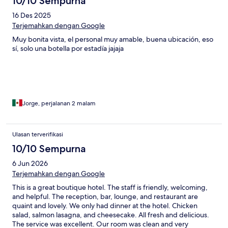
10/10 Sempurna
16 Des 2025
Terjemahkan dengan Google
Muy bonita vista, el personal muy amable, buena ubicación, eso
sí, solo una botella por estadía jajaja
Jorge, perjalanan 2 malam
Ulasan terverifikasi
10/10 Sempurna
6 Jun 2026
Terjemahkan dengan Google
This is a great boutique hotel. The staff is friendly, welcoming,
and helpful. The reception, bar, lounge, and restaurant are
quaint and lovely. We only had dinner at the hotel. Chicken
salad, salmon lasagna, and cheesecake. All fresh and delicious.
The service was excellent. Our room was clean and very