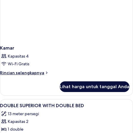
Kamar
Kapasitas 4
Wi-Fi Gratis
Rincian
Rincian selengkapnya
lebih
lanjut
Lihat harga untuk tanggal Anda
untuk
Kamar
Lihat
Minibar, brankas, meja kerja, dan ked
7
DOUBLE SUPERIOR WITH DOUBLE BED
semua
13 meter persegi
foto
Kapasitas 2
untuk
DOUBLE
1 double