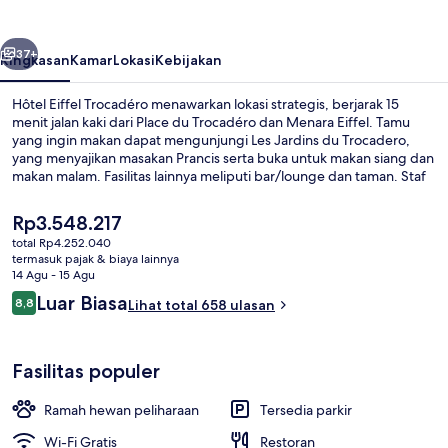
belumnya
Berikutnya
37+
Ringkasan
Kamar
Lokasi
Kebijakan
Hôtel Eiffel Trocadéro menawarkan lokasi strategis, berjarak 15
menit jalan kaki dari Place du Trocadéro dan Menara Eiffel. Tamu
yang ingin makan dapat mengunjungi Les Jardins du Trocadero,
yang menyajikan masakan Prancis serta buka untuk makan siang dan
makan malam. Fasilitas lainnya meliputi bar/lounge dan taman. Staf
dan lokasi mendapatkan nilai yang bagus dari para traveler.
Transportasi umum berada tidak jauh: Stasiun Trocadéro berjarak 5
Harga
Rp3.548.217
menit dan Stasiun Passy berjarak 6 menit.
saat
total Rp4.252.040
ini
termasuk pajak & biaya lainnya
Suite (Eiffel) | Pemandangan dari kam
Rp3.548.217
14 Agu - 15 Agu
Ulasan
Luar Biasa
8,8
Lihat total 658 ulasan
8,8 dari 10
Fasilitas populer
Ramah hewan peliharaan
Tersedia parkir
Wi-Fi Gratis
Restoran