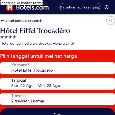
Langsung ke konten utama
Dapatkan aplikasinya
Lihat semua properti
Hôtel Eiffel Trocadéro
Properti
bintang
Hotel dengan restoran, di dekat Menara Eiffel
4.0
Pilih tanggal untuk melihat harga
Ke mana?
Tanggal
Traveler
Cari