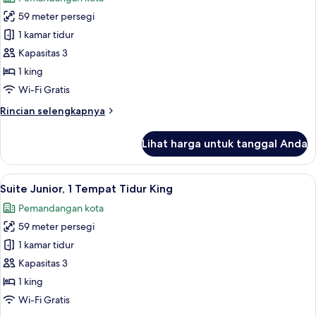
King
foto
59 meter persegi
untuk
Suite
1 kamar tidur
Deluks,
Kapasitas 3
1
1 king
Tempat
Wi-Fi Gratis
Tidur
Rincian
Rincian selengkapnya
King
lebih
lanjut
Lihat harga untuk tanggal Anda
untuk
Suite
Deluks,
Lihat
Suite Junior, 1 Tempat Tidur King | Ar
12
1
Suite Junior, 1 Tempat Tidur King
semua
Tempat
Pemandangan kota
Tidur
foto
King
59 meter persegi
untuk
Suite
1 kamar tidur
Junior,
Kapasitas 3
1
1 king
Tempat
Wi-Fi Gratis
Tidur