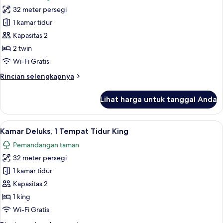
foto
King
32 meter persegi
untuk
(Yuexiu)
Kamar,
1 kamar tidur
2
Kapasitas 2
Tempat
2 twin
Tidur
Wi-Fi Gratis
Twin
Rincian
Rincian selengkapnya
lebih
lanjut
Lihat harga untuk tanggal Anda
untuk
Kamar,
2
Lihat
Kamar Deluks, 1 Tempat Tidur King | M
10
Tempat
Kamar Deluks, 1 Tempat Tidur King
semua
Tidur
Pemandangan taman
Twin
foto
32 meter persegi
untuk
Kamar
1 kamar tidur
Deluks,
Kapasitas 2
1
1 king
Tempat
Wi-Fi Gratis
Tidur