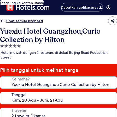
Langsung ke konten utama
Dapatkan aplikasinya
Lihat semua properti
Yuexiu Hotel Guangzhou,Curio
Collection by Hilton
Properti
bintang
Hotel mewah dengan 2 restoran, di dekat Beijing Road Pedestrian
5.0
Street
Pilih tanggal untuk melihat harga
Ke mana?
Tanggal
Traveler