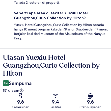
Ya, ada 2 restoran di properti.
Seperti apa area di sekitar Yuexiu Hotel
Guangzhou,Curio Collection by Hilton?
Yuexiu Hotel Guangzhou,Curio Collection by Hilton berada
hanya 10 menit berjalan kaki dari Stasiun Xiaobei dan 17 menit
berjalan kaki dari Museum of the Mausoleum of the Nanyue
King.
Ulasan Yuexiu Hotel
Ulasan
Guangzhou,Curio Collection by
Hilton
Sempurna
9,6
151 ulasan
9,6
9,4
9,6
Kebersihan
Fasilitas
Staf & layanan