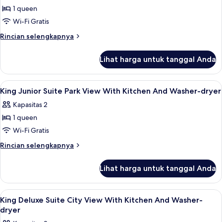
Twin
1 queen
untuk
King
Wi-Fi Gratis
Superior
Rincian
Rincian selengkapnya
Guest
lebih
lanjut
Room
Lihat harga untuk tanggal Anda
untuk
City
King
View
Superior
Lihat
Minibar, brankas, meja kerja, dan rua
8
Guest
King Junior Suite Park View With Kitchen And Washer-dryer
semua
Room
Kapasitas 2
City
foto
View
1 queen
untuk
King
Wi-Fi Gratis
Junior
Rincian
Rincian selengkapnya
Suite
lebih
lanjut
Park
Lihat harga untuk tanggal Anda
untuk
View
King
With
Junior
Lihat
Minibar, brankas, meja kerja, dan rua
7
Kitchen
Suite
King Deluxe Suite City View With Kitchen And Washer-
semua
Park
And
dryer
View
foto