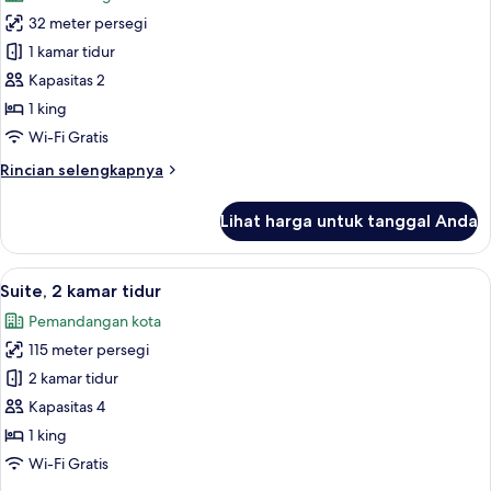
foto
32 meter persegi
untuk
Kamar
1 kamar tidur
Deluks,
Kapasitas 2
1
1 king
Tempat
Wi-Fi Gratis
Tidur
Rincian
Rincian selengkapnya
King
lebih
lanjut
Lihat harga untuk tanggal Anda
untuk
Kamar
Deluks,
Lihat
Suite, 2 kamar tidur | Area keluarga |
12
1
Suite, 2 kamar tidur
semua
Tempat
Pemandangan kota
Tidur
foto
King
115 meter persegi
untuk
Suite,
2 kamar tidur
2
Kapasitas 4
kamar
1 king
tidur
Wi-Fi Gratis