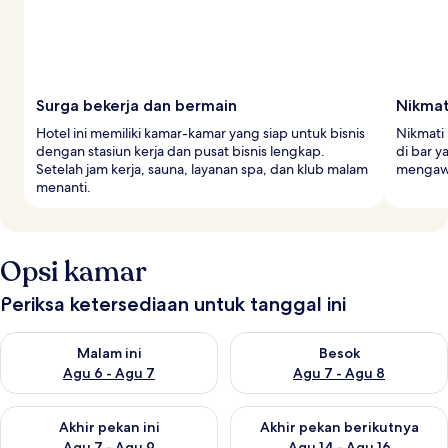
Surga bekerja dan bermain
Nikmat
Hotel ini memiliki kamar-kamar yang siap untuk bisnis
Nikmati 
dengan stasiun kerja dan pusat bisnis lengkap.
di bar 
Setelah jam kerja, sauna, layanan spa, dan klub malam
mengawa
menanti.
Opsi kamar
Periksa ketersediaan untuk tanggal ini
Periksa ketersediaan untuk malam ini Agu 6 - Agu 7
Periksa ketersediaan untuk be
Malam ini
Besok
Agu 6 - Agu 7
Agu 7 - Agu 8
Periksa ketersediaan untuk akhir pekan ini Agu 7 - Agu 9
Periksa ketersediaan untuk ak
Akhir pekan ini
Akhir pekan berikutnya
Agu 7 - Agu 9
Agu 14 - Agu 16