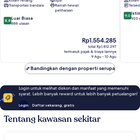
Kolam renang
Spa
Kolam
Guangzhou
Transportasi bandara
Ramah hewan
Tersed
Yuexiu
peliharaan
9.0
Ist
9,0
8.8
Luar Biasa
dari
923 
8,8
dari
888 ulasan
10,
10,
Istimew
Luar
923
Harga
Rp1.554.285
Biasa,
ulasan
sekarang
888
total Rp1.812.297
Rp1.554.285
ulasan
termasuk pajak & biaya lainnya
9 Agu - 10 Agu
Bandingkan dengan properti serupa
Login untuk melihat diskon dan manfaat yang memenuhi
syarat. Lebih banyak reward untuk lebih banyak petualangan!
Login
Daftar sekarang, gratis
Tentang kawasan sekitar