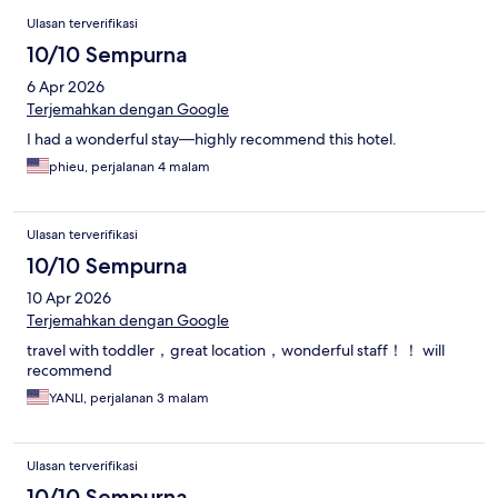
Ulasan
Ulasan terverifikasi
10/10 Sempurna
6 Apr 2026
Terjemahkan dengan Google
I had a wonderful stay—highly recommend this hotel.
phieu, perjalanan 4 malam
Ulasan terverifikasi
10/10 Sempurna
10 Apr 2026
Terjemahkan dengan Google
travel with toddler，great location，wonderful staff！！ will
recommend
YANLI, perjalanan 3 malam
Ulasan terverifikasi
10/10 Sempurna