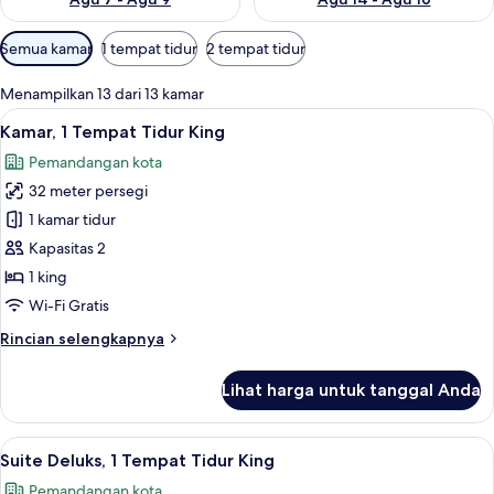
Filter
Semua kamar
1 tempat tidur
2 tempat tidur
tersedia
untuk
Menampilkan 13 dari 13 kamar
kamar
Lihat
Pancuran hujan, pengering rambut, j
9
Kamar, 1 Tempat Tidur King
semua
Pemandangan kota
foto
32 meter persegi
untuk
Kamar,
1 kamar tidur
1
Kapasitas 2
Tempat
1 king
Tidur
Wi-Fi Gratis
King
Rincian
Rincian selengkapnya
lebih
lanjut
Lihat harga untuk tanggal Anda
untuk
Kamar,
1
Lihat
Suite Deluks, 1 Tempat Tidur King | Ar
13
Tempat
Suite Deluks, 1 Tempat Tidur King
semua
Tidur
Pemandangan kota