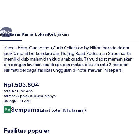
Guangzhou,Curio
Collection
by
belumnya
Berikutnya
Hilton
96+
Ringkasan
Kamar
Lokasi
Kebijakan
Yuexiu Hotel Guangzhou,Curio Collection by Hilton berada dalam
jarak 5 menit berkendara dari Beijing Road Pedestrian Street serta
memiliki klub malam dan klub anak gratis. Tamu dapat memanjakan
diri dengan layanan spa di spa dan makan di salah satu 2 restoran.
Nikmati berbagai fasilitas unggulan di hotel mewah ini seperti,
bar/lounge, pusat kebugaran, dan sauna. Properti ini berada dekat
dengan transportasi umum: Stasiun Xiaobei berjarak 10 menit dan
Harga
Rp1.503.804
Stasiun Peasant Movement Institute berjarak 14 menit.
saat
total Rp1.753.436
ini
termasuk pajak & biaya lainnya
Lobi
Rp1.503.804
30 Agu - 31 Agu
Ulasan
Sempurna
9,6
Lihat total 151 ulasan
9,6 dari 10
Fasilitas populer