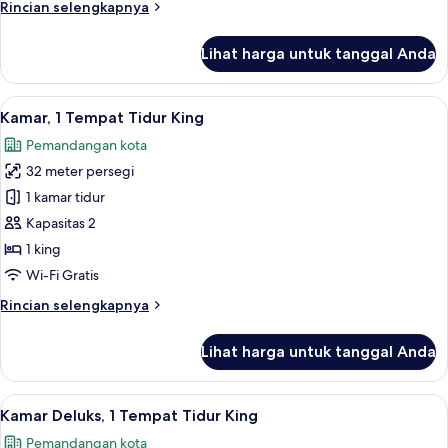
Rincian
Rincian selengkapnya
King
lebih
lanjut
Lihat harga untuk tanggal Anda
untuk
Suite
Junior,
Lihat
Minibar, brankas, meja kerja, dan rua
12
1
Kamar, 1 Tempat Tidur King
semua
Tempat
Pemandangan kota
Tidur
foto
King
32 meter persegi
untuk
Kamar,
1 kamar tidur
1
Kapasitas 2
Tempat
1 king
Tidur
Wi-Fi Gratis
King
Rincian
Rincian selengkapnya
lebih
lanjut
Lihat harga untuk tanggal Anda
untuk
Kamar,
1
Lihat
Minibar, brankas, meja kerja, dan rua
11
Tempat
Kamar Deluks, 1 Tempat Tidur King
semua
Tidur
Pemandangan kota
King