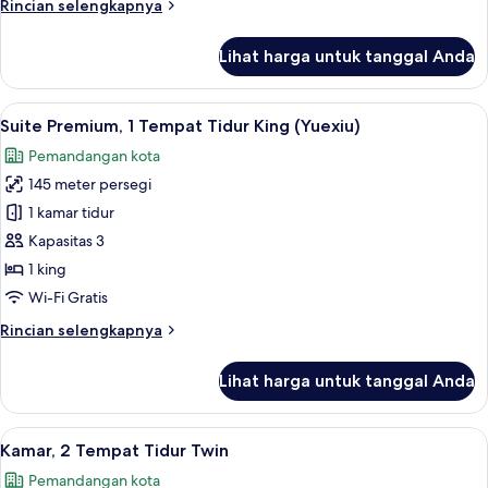
Rincian
Rincian selengkapnya
lebih
lanjut
Lihat harga untuk tanggal Anda
untuk
Suite,
2
Lihat
Suite Premium, 1 Tempat Tidur King (Yu
13
kamar
Suite Premium, 1 Tempat Tidur King (Yuexiu)
semua
tidur
Pemandangan kota
foto
145 meter persegi
untuk
Suite
1 kamar tidur
Premium,
Kapasitas 3
1
1 king
Tempat
Wi-Fi Gratis
Tidur
Rincian
Rincian selengkapnya
King
lebih
(Yuexiu)
lanjut
Lihat harga untuk tanggal Anda
untuk
Suite
Premium,
Lihat
Kamar, 2 Tempat Tidur Twin | Minibar,
11
1
Kamar, 2 Tempat Tidur Twin
semua
Tempat
Pemandangan kota
Tidur