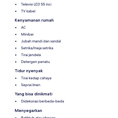
Televisi LED 55 inci
TV kabel
Kenyamanan rumah
AC
Minibar
Jubah mandi dan sandal
Setrika/meja setrika
Tirai jendela
Detergen penatu
Tidur nyenyak
Tirai kedap cahaya
Seprai linen
Yang bisa dinikmati
Didekorasi berbeda-beda
Menyegarkan
Bathtub atau shower