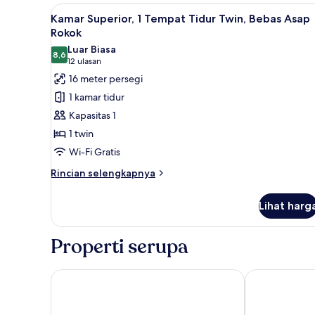
Lihat
Kamar Superior, 1 Tempat Tidu
4
Kamar Superior, 1 Tempat Tidur Twin, Bebas Asap
semua
Rokok
foto
Luar Biasa
8,6
untuk
8,6 dari 10
(12
12 ulasan
Kamar
ulasan)
16 meter persegi
Superior,
1 kamar tidur
1
Kapasitas 1
Tempat
1 twin
Tidur
Wi-Fi Gratis
Twin,
Bebas
Rincian
Rincian selengkapnya
lebih
Asap
lanjut
Rokok
Lihat harg
untuk
Kamar
Superior,
Properti serupa
1
Tempat
Tidur
Clarion Hotel Umea
Comfort Hote
Twin,
Bebas
Asap