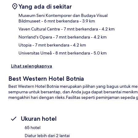
Yang ada di sekitar
Museum Seni Kontemporer dan Budaya Visual
Bildmuseet
- 6 mnt berkendara
- 3.9 km
Vaven Cultural Centre
- 7 mnt berkendara
- 4.2 km
Pet
Norrland's Opera
- 7 mnt berkendara
- 4.2 km
Utopia
- 7 mnt berkendara
- 4.2 km
Universitas Umeå
- 8 mnt berkendara
- 5.0 km
Lihat selengkapnya
Best Western Hotel Botnia
Best Western Hotel Botnia merupakan pilihan yang bagus untuk m
sempurna untuk bersantap, dan Anda juga dapat bersantai menikm
mengakhiri hari dengan rileks.Fasilitas seperti peminjaman sepeda g
Ukuran hotel
65 hotel
Diatur lebih dari 2 lantai