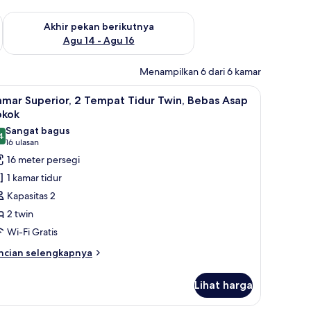
n ini Agu 7 - Agu 9
Periksa ketersediaan untuk akhir pekan berikutnya Agu 14 - A
Akhir pekan berikutnya
Agu 14 - Agu 16
Menampilkan 6 dari 6 kamar
Bebas Asap Rokok | Seprai premium, bantalan ekstra lembut, dan meja kerja
ihat
Kamar Superior, 2 Tempat Tidur Twin, Bebas A
5
mar Superior, 2 Tempat Tidur Twin, Bebas Asap
emua
okok
oto
Sangat bagus
4
ntuk
8,4 dari 10
(16
16 ulasan
amar
ulasan)
16 meter persegi
uperior,
1 kamar tidur
Kapasitas 2
empat
2 twin
idur
Wi-Fi Gratis
win,
ebas
ncian
ncian selengkapnya
bih
sap
njut
okok
Lihat harga
tuk
amar