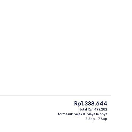
Fasilitas properti
Harga
Rp1.338.644
saat
total Rp1.499.282
ini
termasuk pajak & biaya lainnya
Lobi
Rp1.338.644
6 Sep - 7 Sep