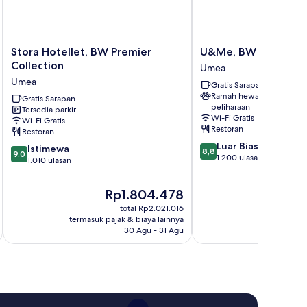
Stora
U&Me,
Stora Hotellet, BW Premier
U&Me, BW Signature
Hotellet,
BW
Collection
Umea
BW
Signature
Umea
Gratis Sarapan
Premier
Collection
Ramah hewan
Collection
Gratis Sarapan
Umea
peliharaan
Tersedia parkir
Umea
Wi-Fi Gratis
Wi-Fi Gratis
Restoran
Restoran
8.8
Luar Biasa
9.0
Istimewa
8,8
9,0
dari
1.200 ulasan
dari
1.010 ulasan
10,
10,
Luar
Istimewa,
Harga
Rp1.804.478
Biasa,
1.010
sekarang
1.200
total Rp2.021.016
ulasan
Rp1.804.478
ulasan
termasuk pajak & biaya lainnya
termasuk paj
30 Agu - 31 Agu