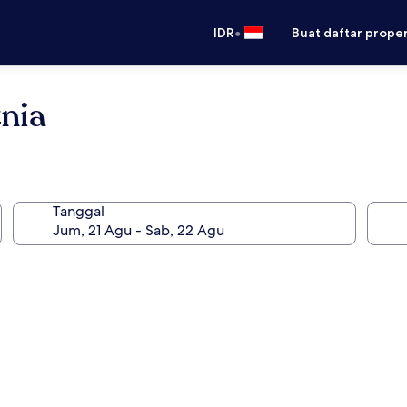
•
IDR
Buat daftar prope
nia
Tanggal