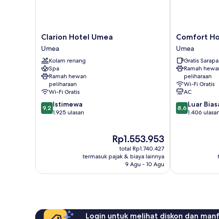
Rokok
Clarion
Comfort
Clarion Hotel Umea
Comfort Ho
Hotel
Hotel
Umea
Umea
Umea
Winn
Kolam renang
Gratis Sarap
Umea
Umea
Spa
Ramah hewa
Ramah hewan
peliharaan
peliharaan
Wi-Fi Gratis
Wi-Fi Gratis
AC
9.2
8.6
Istimewa
Luar Bias
9,2
8,6
dari
dari
1.925 ulasan
1.406 ulasa
10,
10,
Istimewa,
Luar
Harga
Rp1.553.953
1.925
Biasa,
sekarang
ulasan
1.406
total Rp1.740.427
Rp1.553.953
ulasan
termasuk pajak & biaya lainnya
9 Agu - 10 Agu
Login untuk melihat diskon dan man