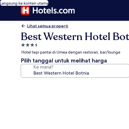
Langsung ke konten utama
Lihat semua properti
Best Western Hotel Bot
Properti
bintang
Hotel tepi pantai di Umea dengan restoran, bar/lounge
3.5
Pilih tanggal untuk melihat harga
Ke mana?
Galeri
foto
untuk
Best
Western
Hotel