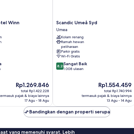
Scandic
tel Winn
Scandic Umeå Syd
Umeå
Umea
Syd
an
Kolam renang
Umea
n
Ramah hewan
peliharaan
Parkir gratis
Wi-Fi Gratis
8.2
a
Sangat Baik
8,2
dari
n
1.008 ulasan
10,
Sangat
Harga
Harga
Rp1.269.846
Rp1.554.459
Baik,
sekarang
sekarang
1.008
total Rp1.422.228
total Rp1.740.994
Rp1.269.846
Rp1.554.459
ulasan
termasuk pajak & biaya lainnya
termasuk pajak & biaya lainnya
17 Agu - 18 Agu
13 Agu - 14 Agu
Bandingkan dengan properti serupa
faat yang memenuhi syarat. Lebih