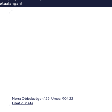
etualangan!
Norra Obbolavägen 125, Umea, 904 22
Lihat di peta