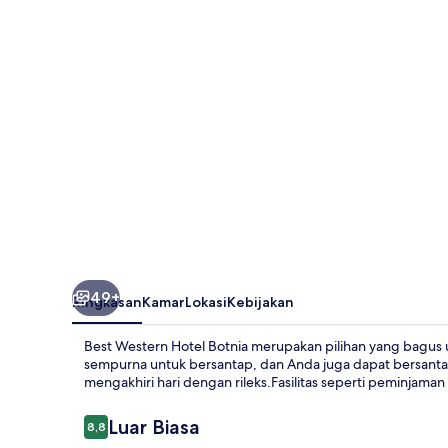
Botnia
49+
Ringkasan
Kamar
Lokasi
Kebijakan
Best Western Hotel Botnia merupakan pilihan yang bagus
sempurna untuk bersantap, dan Anda juga dapat bersanta
mengakhiri hari dengan rileks.Fasilitas seperti peminjaman
Ulasan
Luar Biasa
8,8
8,8 dari 10