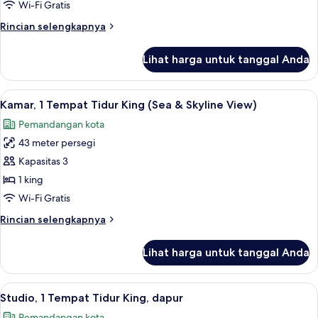
(Guest)
Wi-Fi Gratis
Rincian
Rincian selengkapnya
lebih
lanjut
Lihat harga untuk tanggal Anda
untuk
Kamar
Twin
Lihat
Seprai premium, minibar, brankas, dan
8
(Guest)
Kamar, 1 Tempat Tidur King (Sea & Skyline View)
semua
Pemandangan kota
foto
43 meter persegi
untuk
Kamar,
Kapasitas 3
1
1 king
Tempat
Wi-Fi Gratis
Tidur
Rincian
Rincian selengkapnya
King
lebih
(Sea
lanjut
Lihat harga untuk tanggal Anda
untuk
&
Kamar,
Skyline
1
Lihat
Seprai premium, minibar, brankas, dan
View)
9
Tempat
Studio, 1 Tempat Tidur King, dapur
semua
Tidur
Pemandangan kota