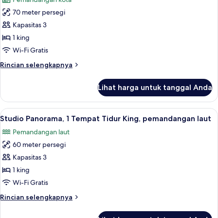
King
foto
(Sea
70 meter persegi
untuk
&
Studio,
Kapasitas 3
Skyline
1
View)
1 king
Tempat
Wi-Fi Gratis
Tidur
Rincian
Rincian selengkapnya
King,
lebih
dapur
lanjut
Lihat harga untuk tanggal Anda
untuk
Studio,
1
Lihat
Seprai premium, minibar, brankas, dan
9
Tempat
Studio Panorama, 1 Tempat Tidur King, pemandangan laut
semua
Tidur
Pemandangan laut
King,
foto
dapur
60 meter persegi
untuk
Studio
Kapasitas 3
Panorama,
1 king
1
Wi-Fi Gratis
Tempat
Rincian
Rincian selengkapnya
Tidur
lebih
King,
lanjut