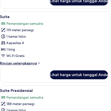
Lihat harga untuk tanggal Anda
untuk
pemandangan
Studio
laut
Panorama,
Lihat
Suite | Seprai premium, minibar, brank
10
1
Suite
semua
Tempat
Pemandangan samudra
Tidur
foto
King,
119 meter persegi
untuk
pemandangan
Suite
1 kamar tidur
laut
Kapasitas 4
1 king
Wi-Fi Gratis
Rincian
Rincian selengkapnya
lebih
lanjut
Lihat harga untuk tanggal Anda
untuk
Suite
Lihat
Suite Presidensial | Seprai premium, m
8
Suite Presidensial
semua
Pemandangan samudra
foto
188 meter persegi
untuk
Suite
1 kamar tidur