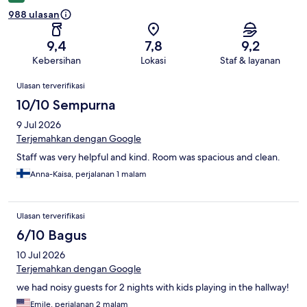
988 ulasan
9,4
7,8
9,2
Kebersihan
Lokasi
Staf & layanan
Ulasan
Ulasan terverifikasi
10/10 Sempurna
9 Jul 2026
Terjemahkan dengan Google
Staff was very helpful and kind. Room was spacious and clean.
Anna-Kaisa, perjalanan 1 malam
Ulasan terverifikasi
6/10 Bagus
10 Jul 2026
Terjemahkan dengan Google
we had noisy guests for 2 nights with kids playing in the hallway!
Emile, perjalanan 2 malam