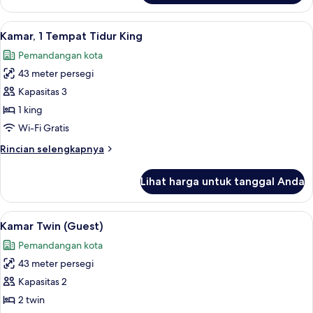
View
King
High
Junior
Lihat
Seprai premium, minibar, brankas, dan
11
Floor
Suite
Kamar, 1 Tempat Tidur King
semua
Sea
Pemandangan kota
View
foto
High
43 meter persegi
untuk
Floor
Kamar,
Kapasitas 3
1
1 king
Tempat
Wi-Fi Gratis
Tidur
Rincian
Rincian selengkapnya
King
lebih
lanjut
Lihat harga untuk tanggal Anda
untuk
Kamar,
1
Lihat
Kamar Twin (Guest) | Seprai premium, 
9
Tempat
Kamar Twin (Guest)
semua
Tidur
Pemandangan kota
King
foto
43 meter persegi
untuk
Kamar
Kapasitas 2
Twin
2 twin