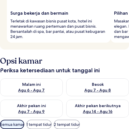
Surga bekerja dan bermain
Piliha
Terletak di kawasan bisnis pusat kota, hotel ini
Masakan 
menawarkan ruang pertemuan dan pusat bisnis.
elegan.
Bersantailah di spa, bar pantai, atau pusat kebugaran
dan bar
24 jam.
mengawal
Opsi kamar
Periksa ketersediaan untuk tanggal ini
Periksa ketersediaan untuk malam ini Agu 6 - Agu 7
Periksa ketersediaan untuk be
Malam ini
Besok
Agu 6 - Agu 7
Agu 7 - Agu 8
Periksa ketersediaan untuk akhir pekan ini Agu 7 - Agu 9
Periksa ketersediaan untuk ak
Akhir pekan ini
Akhir pekan berikutnya
Agu 7 - Agu 9
Agu 14 - Agu 16
Filter
Semua kamar
1 tempat tidur
2 tempat tidur
tersedia