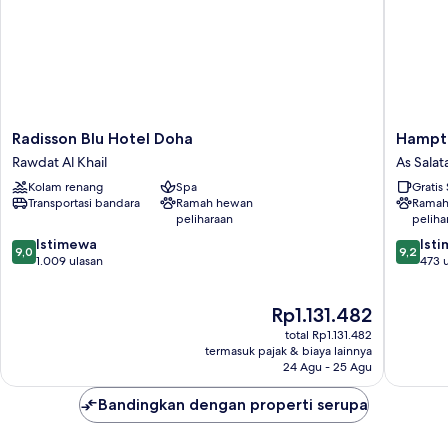
pemandangan
laut
Radisson
Hampto
Radisson Blu Hotel Doha
Hampto
Blu
by
Rawdat Al Khail
As Salat
Hotel
Hilton
Kolam renang
Spa
Gratis
Doha
Doha
Transportasi bandara
Ramah hewan
Ramah
Rawdat
Old
peliharaan
peliha
Al
Town
9.0
9.2
Khail
Istimewa
As
Ist
9,0
9,2
dari
dari
1.009 ulasan
Salatah
473 
10,
10,
Istimewa,
Istimew
Harga
Rp1.131.482
1.009
473
sekarang
ulasan
ulasan
total Rp1.131.482
Rp1.131.482
termasuk pajak & biaya lainnya
24 Agu - 25 Agu
Bandingkan dengan properti serupa