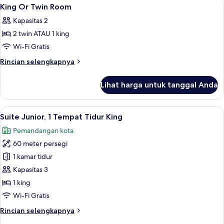
Lihat
5
kamar
King Or Twin Room
semua
terhubung
Kapasitas 2
foto
2 twin ATAU 1 king
untuk
King
Wi-Fi Gratis
Or
Rincian
Rincian selengkapnya
Twin
lebih
lanjut
Room
Lihat harga untuk tanggal Anda
untuk
King
Or
Lihat
Seprai premium, minibar, brankas, dan
11
Twin
Suite Junior, 1 Tempat Tidur King
semua
Room
Pemandangan kota
foto
60 meter persegi
untuk
Suite
1 kamar tidur
Junior,
Kapasitas 3
1
1 king
Tempat
Wi-Fi Gratis
Tidur
Rincian
Rincian selengkapnya
King
lebih