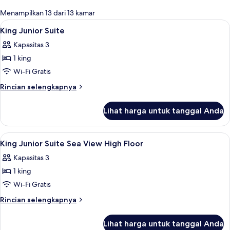
untuk
Menampilkan 13 dari 13 kamar
kamar
Lihat
Seprai premium, minibar, brankas, dan
11
King Junior Suite
semua
Kapasitas 3
foto
1 king
untuk
King
Wi-Fi Gratis
Junior
Rincian
Rincian selengkapnya
Suite
lebih
lanjut
Lihat harga untuk tanggal Anda
untuk
King
Junior
Lihat
Kamar mandi | Perlengkapan mandi gra
4
Suite
King Junior Suite Sea View High Floor
semua
Kapasitas 3
foto
1 king
untuk
King
Wi-Fi Gratis
Junior
Rincian
Rincian selengkapnya
Suite
lebih
lanjut
Sea
Lihat harga untuk tanggal Anda
untuk