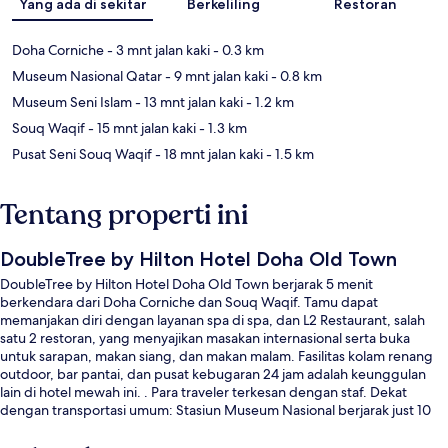
Yang ada di sekitar
Berkeliling
Restoran
Doha Corniche
- 3 mnt jalan kaki
- 0.3 km
Museum Nasional Qatar
- 9 mnt jalan kaki
- 0.8 km
Museum Seni Islam
- 13 mnt jalan kaki
- 1.2 km
Souq Waqif
- 15 mnt jalan kaki
- 1.3 km
Pusat Seni Souq Waqif
- 18 mnt jalan kaki
- 1.5 km
Tentang properti ini
DoubleTree by Hilton Hotel Doha Old Town
DoubleTree by Hilton Hotel Doha Old Town berjarak 5 menit
berkendara dari Doha Corniche dan Souq Waqif. Tamu dapat
memanjakan diri dengan layanan spa di spa, dan L2 Restaurant, salah
satu 2 restoran, yang menyajikan masakan internasional serta buka
untuk sarapan, makan siang, dan makan malam. Fasilitas kolam renang
outdoor, bar pantai, dan pusat kebugaran 24 jam adalah keunggulan
lain di hotel mewah ini. . Para traveler terkesan dengan staf. Dekat
dengan transportasi umum: Stasiun Museum Nasional berjarak just 10
menit jalan kaki.