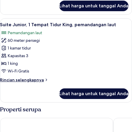
lanjut
Lihat harga untuk tanggal Anda
untuk
Suite
Junior,
Lihat
Seprai premium, minibar, brankas, dan
8
1
Suite Junior, 1 Tempat Tidur King, pemandangan laut
semua
Tempat
Pemandangan laut
Tidur
foto
King
60 meter persegi
untuk
Suite
1 kamar tidur
Junior,
Kapasitas 3
1
1 king
Tempat
Wi-Fi Gratis
Tidur
Rincian
Rincian selengkapnya
King,
lebih
pemandangan
lanjut
Lihat harga untuk tanggal Anda
laut
untuk
Suite
Junior,
Properti serupa
1
Tempat
Radisson Blu Hotel Doha
Hampton
Tidur
King,