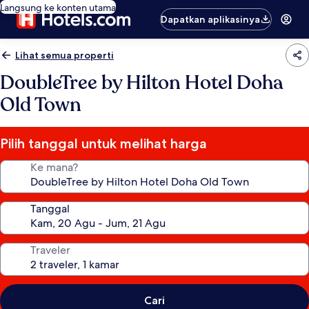
Langsung ke konten utama
Dapatkan aplikasinya
Lihat semua properti
DoubleTree by Hilton Hotel Doha
Old Town
Pilih tanggal untuk melihat harga
Ke mana?
Tanggal
Traveler
Cari