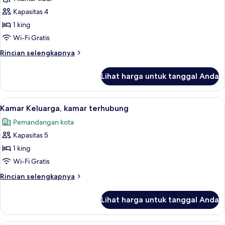
Presidensial
Kapasitas 4
1 king
Wi-Fi Gratis
Rincian
Rincian selengkapnya
lebih
lanjut
Lihat harga untuk tanggal Anda
untuk
Suite
Presidensial
Lihat
Seprai premium, minibar, brankas, dan
10
Kamar Keluarga, kamar terhubung
semua
Pemandangan kota
foto
Kapasitas 5
untuk
Kamar
1 king
Keluarga,
Wi-Fi Gratis
kamar
Rincian
Rincian selengkapnya
terhubung
lebih
lanjut
Lihat harga untuk tanggal Anda
untuk
Kamar
Keluarga,
Seprai premium, minibar, brankas, dan