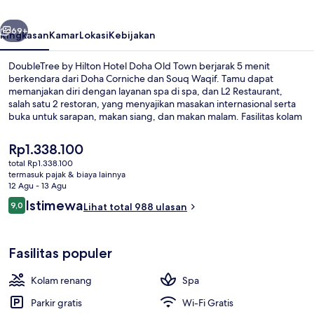
Doha
belumnya
Berikutnya
Old
69+
Ringkasan
Kamar
Lokasi
Kebijakan
Town
DoubleTree by Hilton Hotel Doha Old Town berjarak 5 menit
berkendara dari Doha Corniche dan Souq Waqif. Tamu dapat
memanjakan diri dengan layanan spa di spa, dan L2 Restaurant,
salah satu 2 restoran, yang menyajikan masakan internasional serta
buka untuk sarapan, makan siang, dan makan malam. Fasilitas kolam
renang outdoor, bar pantai, dan pusat kebugaran 24 jam adalah
keunggulan lain di hotel mewah ini. . Para traveler terkesan dengan
Harga
Rp1.338.100
staf. Dekat dengan transportasi umum: Stasiun Museum Nasional
saat
total Rp1.338.100
berjarak just 10 menit jalan kaki.
ini
termasuk pajak & biaya lainnya
Pantai pribadi di sekitar, antar-jemput
Rp1.338.100
12 Agu - 13 Agu
Ulasan
Istimewa
9,0
Lihat total 988 ulasan
9,0 dari 10
Fasilitas populer
Kolam renang
Spa
Parkir gratis
Wi-Fi Gratis