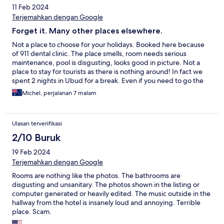
11 Feb 2024
Terjemahkan dengan Google
Forget it. Many other places elsewhere.
Not a place to choose for your holidays. Booked here because
of 911 dental clinic. The place smells, room needs serious
maintenance, pool is disgusting, looks good in picture. Not a
place to stay for tourists as there is nothing around! In fact we
spent 2 nights in Ubud for a break. Even if you need to go the
the dental place( excellent by the way) take Grab for transport, I
Michel, perjalanan 7 malam
wish I knew that before. Breakfast was ok, I guess. In conclusion,
very disappointed.
Ulasan terverifikasi
2/10 Buruk
19 Feb 2024
Terjemahkan dengan Google
Rooms are nothing like the photos. The bathrooms are
disgusting and unsanitary. The photos shown in the listing or
computer generated or heavily edited. The music outside in the
hallway from the hotel is insanely loud and annoying. Terrible
place. Scam.