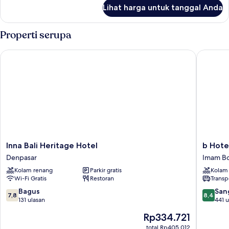
lanjut
Lihat harga untuk tanggal Anda
untuk
Kamar
Properti serupa
Inna Bali Heritage Hotel
b Hotel 
Inna
b
Inna Bali Heritage Hotel
b Hote
Bali
Hotel
Denpasar
Imam Bo
Heritage
Bali
Kolam renang
Parkir gratis
Kolam
Hotel
&
Wi-Fi Gratis
Restoran
Transp
Denpasar
Spa
Imam
7.8
8.4
Bagus
San
7,8
8,4
Bonjol
dari
dari
131 ulasan
441 u
10,
10,
Harga
Rp334.721
Bagus,
Sangat
sekarang
131
Baik,
total Rp405.012