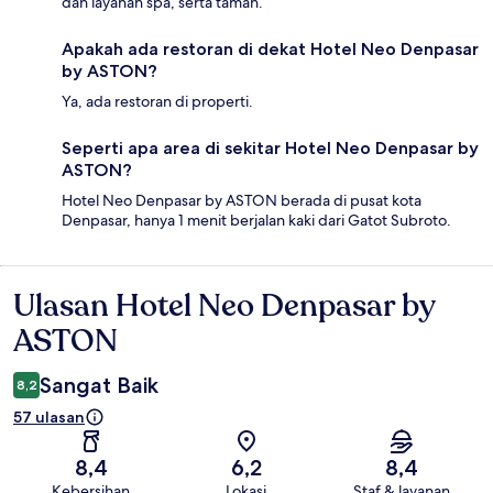
dan layanan spa, serta taman.
Apakah ada restoran di dekat Hotel Neo Denpasar
by ASTON?
Ya, ada restoran di properti.
Seperti apa area di sekitar Hotel Neo Denpasar by
ASTON?
Hotel Neo Denpasar by ASTON berada di pusat kota
Denpasar, hanya 1 menit berjalan kaki dari Gatot Subroto.
Ulasan Hotel Neo Denpasar by
Ulasan
ASTON
Sangat Baik
8,2
57 ulasan
8,4
6,2
8,4
Kebersihan
Lokasi
Staf & layanan