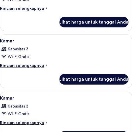
untuk
Kamar
Rincian
Rincian selengkapnya
lebih
lanjut
Lihat harga untuk tanggal Anda
untuk
Kamar
Lihat
Minibar, brankas, meja kerja, dan rua
8
Kamar
semua
Kapasitas 3
foto
Wi-Fi Gratis
untuk
Kamar
Rincian
Rincian selengkapnya
lebih
lanjut
Lihat harga untuk tanggal Anda
untuk
Kamar
Lihat
Minibar, brankas, meja kerja, dan rua
15
Kamar
semua
Kapasitas 3
foto
Wi-Fi Gratis
untuk
Kamar
Rincian
Rincian selengkapnya
lebih