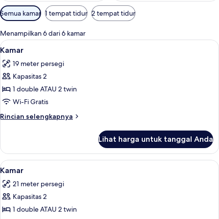
Filter
Semua kamar
1 tempat tidur
2 tempat tidur
tersedia
untuk
Menampilkan 6 dari 6 kamar
kamar
Lihat
Kamar | Minibar, brankas, meja kerja,
4
Kamar
semua
19 meter persegi
foto
Kapasitas 2
untuk
Kamar
1 double ATAU 2 twin
Wi-Fi Gratis
Rincian
Rincian selengkapnya
lebih
lanjut
Lihat harga untuk tanggal Anda
untuk
Kamar
Lihat
Kamar | Minibar, brankas, meja kerja,
6
Kamar
semua
21 meter persegi
foto
Kapasitas 2
untuk
Kamar
1 double ATAU 2 twin