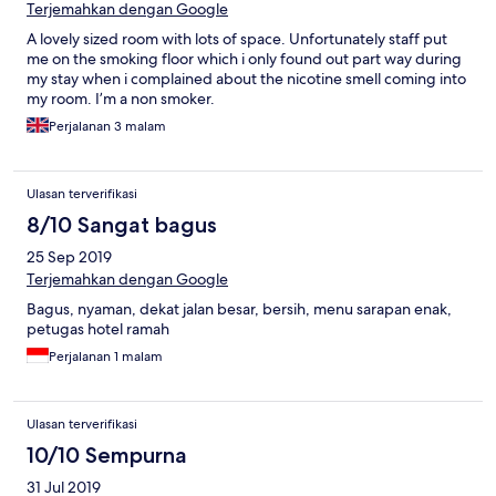
Terjemahkan dengan Google
A lovely sized room with lots of space. Unfortunately staff put
me on the smoking floor which i only found out part way during
my stay when i complained about the nicotine smell coming into
my room. I’m a non smoker.
Perjalanan 3 malam
Ulasan terverifikasi
8/10 Sangat bagus
25 Sep 2019
Terjemahkan dengan Google
Bagus, nyaman, dekat jalan besar, bersih, menu sarapan enak,
petugas hotel ramah
Perjalanan 1 malam
Ulasan terverifikasi
10/10 Sempurna
31 Jul 2019