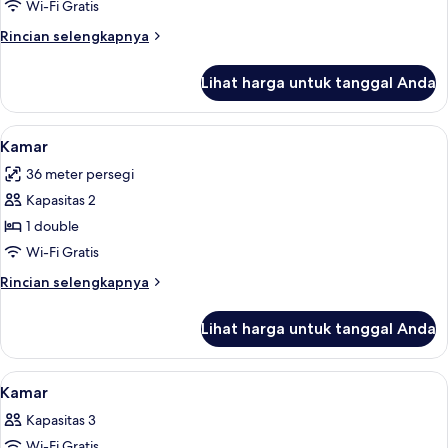
Wi-Fi Gratis
Rincian
Rincian selengkapnya
lebih
lanjut
Lihat harga untuk tanggal Anda
untuk
Kamar
Lihat
Kamar | Minibar, brankas, meja kerja,
4
Kamar
semua
36 meter persegi
foto
Kapasitas 2
untuk
Kamar
1 double
Wi-Fi Gratis
Rincian
Rincian selengkapnya
lebih
lanjut
Lihat harga untuk tanggal Anda
untuk
Kamar
Lihat
Minibar, brankas, meja kerja, dan rua
16
Kamar
semua
Kapasitas 3
foto
Wi-Fi Gratis