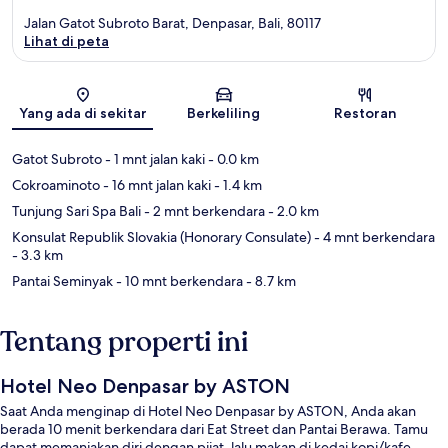
Jalan Gatot Subroto Barat, Denpasar, Bali, 80117
Lihat di peta
Peta
Yang ada di sekitar
Berkeliling
Restoran
Gatot Subroto
- 1 mnt jalan kaki
- 0.0 km
Cokroaminoto
- 16 mnt jalan kaki
- 1.4 km
Tunjung Sari Spa Bali
- 2 mnt berkendara
- 2.0 km
Konsulat Republik Slovakia (Honorary Consulate)
- 4 mnt berkendara
- 3.3 km
Pantai Seminyak
- 10 mnt berkendara
- 8.7 km
Tentang properti ini
Hotel Neo Denpasar by ASTON
Saat Anda menginap di Hotel Neo Denpasar by ASTON, Anda akan
berada 10 menit berkendara dari Eat Street dan Pantai Berawa. Tamu
dapat memanjakan diri dengan pijat, lalu makan di kedai kopi/kafe.