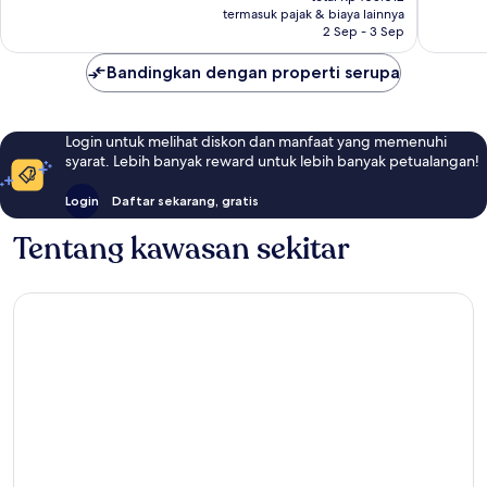
Rp334.721
termasuk pajak & biaya lainnya
ulasan
441
2 Sep - 3 Sep
ulasan
Bandingkan dengan properti serupa
Login untuk melihat diskon dan manfaat yang memenuhi
syarat. Lebih banyak reward untuk lebih banyak petualangan!
Login
Daftar sekarang, gratis
Tentang kawasan sekitar