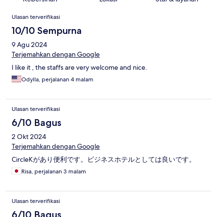
Ulasan
Ulasan terverifikasi
10/10 Sempurna
9 Agu 2024
Terjemahkan dengan Google
I like it , the staffs are very welcome and nice.
Odylla, perjalanan 4 malam
Ulasan terverifikasi
6/10 Bagus
2 Okt 2024
Terjemahkan dengan Google
CircleKがあり便利です。ビジネスホテルとしては良いです。
Risa, perjalanan 3 malam
Ulasan terverifikasi
6/10 Bagus