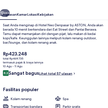
by
ASTON
belumnya
Berikutnya
26+
Ringkasan
Kamar
Lokasi
Kebijakan
Saat Anda menginap di Hotel Neo Denpasar by ASTON, Anda akan
berada 10 menit berkendara dari Eat Street dan Pantai Berawa.
Tamu dapat memanjakan diri dengan pijat, lalu makan di kedai
kopi/kafe. Keunggulan lainnya meliputi kolam renang outdoor,
bar/lounge, dan kolam renang anak.
Harga
Rp423.248
saat
total Rp469.735
ini
termasuk pajak & biaya lainnya
Kolam renang outdoor, dengan kursi 
Rp423.248
10 Agu - 11 Agu
Ulasan
Sangat bagus
8,2
Lihat total 57 ulasan
8,2 dari 10
Fasilitas populer
Kolam renang
Spa
Transportasi bandara
Parkir gratis