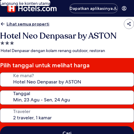
Langsung ke konten utama
Dapatkan aplikasinya
Lihat semua properti
Hotel Neo Denpasar by ASTON
Properti
bintang
Hotel Denpasar dengan kolam renang outdoor, restoran
3.0
Pilih tanggal untuk melihat harga
Ke mana?
Tanggal
Traveler
Cari