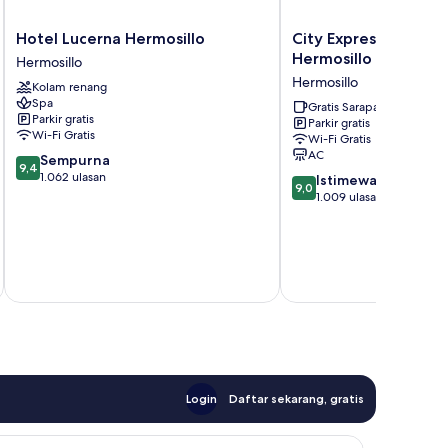
Hotel
City
Hotel Lucerna Hermosillo
City Express by Marr
Lucerna
Express
Hermosillo
Hermosillo
Hermosillo
by
Hermosillo
Kolam renang
Hermosillo
Marriott
Spa
Hermosillo
Gratis Sarapan
Parkir gratis
Parkir gratis
Hermosillo
Wi-Fi Gratis
Wi-Fi Gratis
AC
9.4
Sempurna
9,4
dari
1.062 ulasan
9.0
Istimewa
9,0
10,
dari
1.009 ulasan
Sempurna,
10,
1.062
Istimewa,
ulasan
1.009
termasuk paj
ulasan
Login
Daftar sekarang, gratis