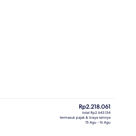
g outdoor
Melayani sarapan, makan siang, dan
Harga
Rp2.218.061
saat
total Rp2.643.134
ini
termasuk pajak & biaya lainnya
rapan, makan siang, dan makan malam
Eksterior
Rp2.218.061
15 Agu - 16 Agu