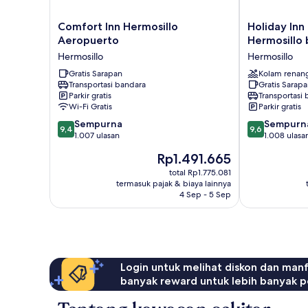
Comfort
Holiday
Comfort Inn Hermosillo
Holiday Inn
Inn
Inn
Aeropuerto
Hermosillo 
Hermosillo
Express
Hermosillo
Hermosillo
Aeropuerto
&
Hermosillo
Gratis Sarapan
Suites
Kolam renan
Transportasi bandara
Gratis Sarap
Hermosillo
Parkir gratis
Transportasi
by
Wi-Fi Gratis
Parkir gratis
IHG
9.4
9.6
Sempurna
Hermosillo
Sempurn
9,4
9,6
dari
dari
1.007 ulasan
1.008 ulasa
10,
10,
Harga
Rp1.491.665
Sempurna,
Sempurna,
sekarang
1.007
1.008
total Rp1.775.081
Rp1.491.665
termasuk pajak & biaya lainnya
ulasan
ulasan
4 Sep - 5 Sep
Login untuk melihat diskon dan man
banyak reward untuk lebih banyak p