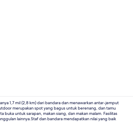
Kolam renan
hanya 1,7 mil (2,8 km) dari bandara dan menawarkan antar-jemput
 outdoor merupakan spot yang bagus untuk berenang, dan tamu
rta buka untuk sarapan, makan siang, dan makan malam. Fasilitas
Melayani sa
unggulan lainnya.Staf dan bandara mendapatkan nilai yang baik