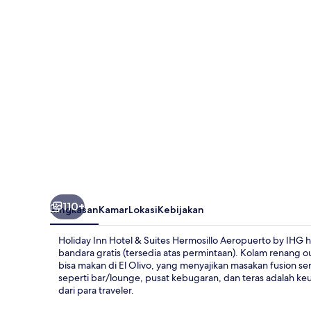
&
Suites
Hermosillo
Aeropuerto
by
IHG
110+
Ringkasan
Kamar
Lokasi
Kebijakan
Holiday Inn Hotel & Suites Hermosillo Aeropuerto by IHG 
bandara gratis (tersedia atas permintaan). Kolam renang
bisa makan di El Olivo, yang menyajikan masakan fusion se
seperti bar/lounge, pusat kebugaran, dan teras adalah ke
dari para traveler.