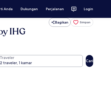
rti Anda
Dukungan
Perjalanan
Login
Bagikan
Simpan
 by IHG
Traveler
Cari