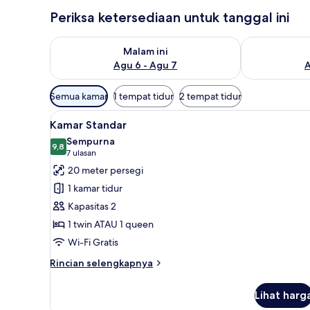
Periksa ketersediaan untuk tanggal ini
Periksa ketersediaan untuk malam ini Agu 6 - Agu 7
Periksa keter
Malam ini
Agu 6 - Agu 7
A
Filter
Semua kamar
1 tempat tidur
2 tempat tidur
tersedia
Lihat
Kamar Standar | Brankas, meja 
untuk
5
Kamar Standar
semua
kamar
Sempurna
foto
9,8
9,8 dari 10
(7
7 ulasan
untuk
ulasan)
20 meter persegi
Kamar
1 kamar tidur
Standar
Kapasitas 2
1 twin ATAU 1 queen
Wi-Fi Gratis
Rincian
Rincian selengkapnya
lebih
lanjut
Lihat harg
untuk