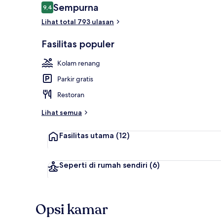
Ulasan
Sempurna
9,4
9,4 dari 10
Lihat total 793 ulasan
Melayani sar
Fasilitas populer
Kolam renang
Parkir gratis
Restoran
Lihat semua
Fasilitas utama
(12)
Seperti di rumah sendiri
(6)
Opsi kamar