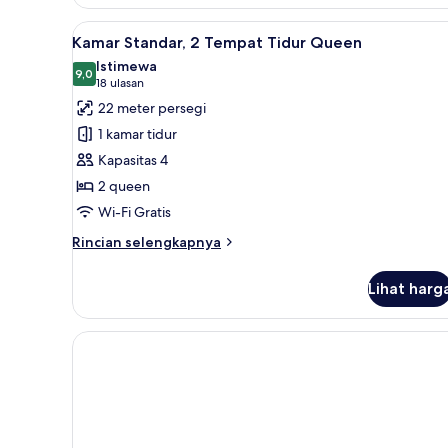
Kamar
Standar
Lihat
Kamar Standar, 2 Tempat Tidur 
5
Kamar Standar, 2 Tempat Tidur Queen
semua
Istimewa
foto
9,0
9,0 dari 10
(18
18 ulasan
untuk
ulasan)
22 meter persegi
Kamar
1 kamar tidur
Standar,
Kapasitas 4
2
2 queen
Tempat
Wi-Fi Gratis
Tidur
Queen
Rincian
Rincian selengkapnya
lebih
lanjut
Lihat harg
untuk
Kamar
Standar,
2
Tempat
Tidur
Queen