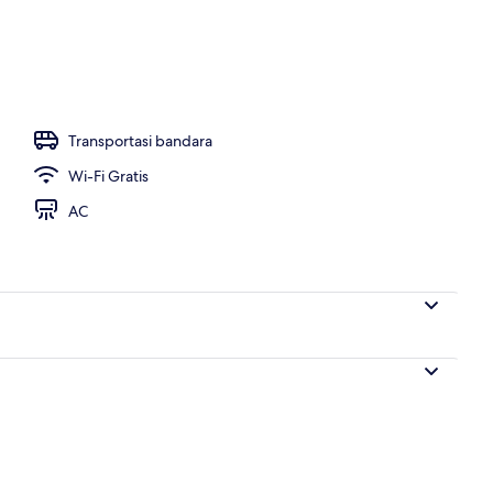
apan, makan siang, dan makan malam
Transportasi bandara
Wi-Fi Gratis
AC