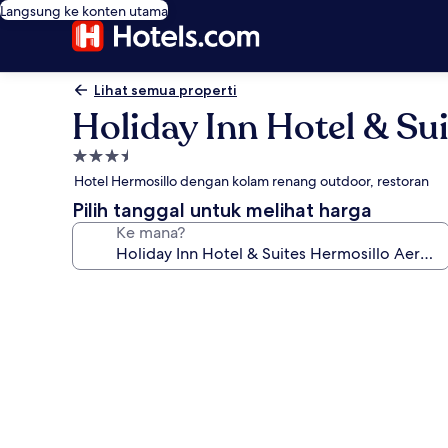
Langsung ke konten utama
Lihat semua properti
Holiday Inn Hotel & Su
Properti
bintang
Hotel Hermosillo dengan kolam renang outdoor, restoran
3.5
Pilih tanggal untuk melihat harga
Ke mana?
Galeri
foto
untuk
Holiday
Inn
Hotel