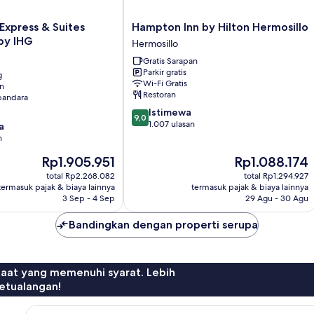
Hampton
 Express & Suites
Hampton Inn by Hilton Hermosillo
Inn
by IHG
Hermosillo
by
Gratis Sarapan
Hilton
Parkir gratis
g
Hermosillo
Wi-Fi Gratis
an
Hermosillo
Restoran
 bandara
9.0
Istimewa
9,0
dari
1.007 ulasan
a
10,
n
Istimewa,
Harga
Harga
Rp1.905.951
Rp1.088.174
1.007
sekarang
sekarang
ulasan
total Rp2.268.082
total Rp1.294.927
Rp1.905.951
Rp1.088.174
termasuk pajak & biaya lainnya
termasuk pajak & biaya lainnya
3 Sep - 4 Sep
29 Agu - 30 Agu
Bandingkan dengan properti serupa
faat yang memenuhi syarat. Lebih
etualangan!