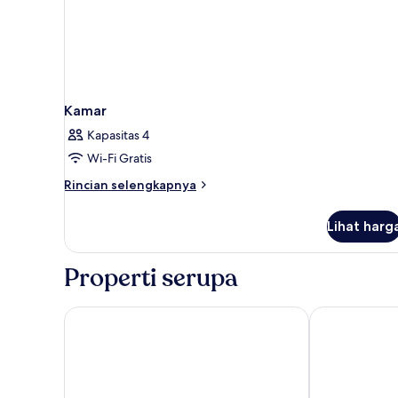
Kamar
Kapasitas 4
Wi-Fi Gratis
Rincian
Rincian selengkapnya
lebih
lanjut
Lihat harg
untuk
Kamar
Properti serupa
Comfort Inn Hermosillo Aeropuerto
Holiday Inn E