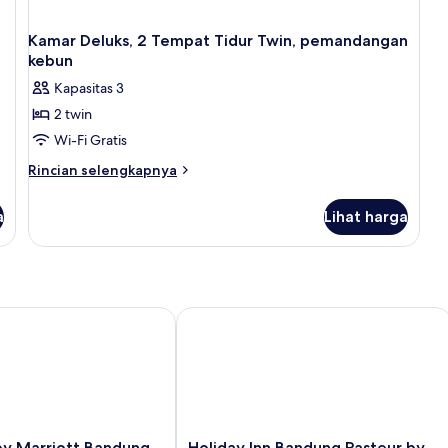
Kamar Deluks, 2 Tempat Tidur Twin, pemandangan
kebun
Kapasitas 3
2 twin
Wi-Fi Gratis
Rincian
Rincian selengkapnya
lebih
lanjut
a
Lihat harga
untuk
Kamar
Deluks,
2
Tempat
Tidur
 Marriott Bandung Dago
Holiday Inn Bandung Pasteur by IHG
Twin,
pemandangan
kebun
Holiday
by Marriott Bandung
Holiday Inn Bandung Pasteur by