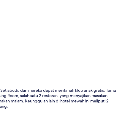
2 bar/lounge
Setiabudi, dan mereka dapat menikmati klub anak gratis. Tamu
ning Room, salah satu 2 restoran, yang menyajikan masakan
makan malam. Keunggulan lain di hotel mewah ini meliputi 2
Eksterior
nang.