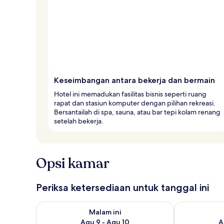
Keseimbangan antara bekerja dan bermain
Hotel ini memadukan fasilitas bisnis seperti ruang
rapat dan stasiun komputer dengan pilihan rekreasi.
Bersantailah di spa, sauna, atau bar tepi kolam renang
setelah bekerja.
Opsi kamar
Periksa ketersediaan untuk tanggal ini
Periksa ketersediaan untuk malam ini Agu 9 - Agu 10
Periksa keter
Malam ini
Agu 9 - Agu 10
A