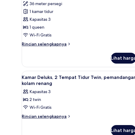
36 meter persegi
untuk
1 kamar tidur
Kamar,
Kapasitas 3
1
Tempat
1 queen
Tidur
Wi-Fi Gratis
Queen,
Rincian
Rincian selengkapnya
pemandangan
lebih
kolam
lanjut
Lihat harg
untuk
renang
Kamar,
(Privilege)
1
Lihat
Brankas, meja kerja, ruang ker
2
Tempat
Kamar Deluks, 2 Tempat Tidur Twin, pemandanga
semua
Tidur
kolam renang
Queen,
foto
Kapasitas 3
pemandangan
untuk
kolam
2 twin
Kamar
renang
Wi-Fi Gratis
Deluks,
(Privilege)
2
Rincian
Rincian selengkapnya
lebih
Tempat
lanjut
Tidur
Lihat harg
untuk