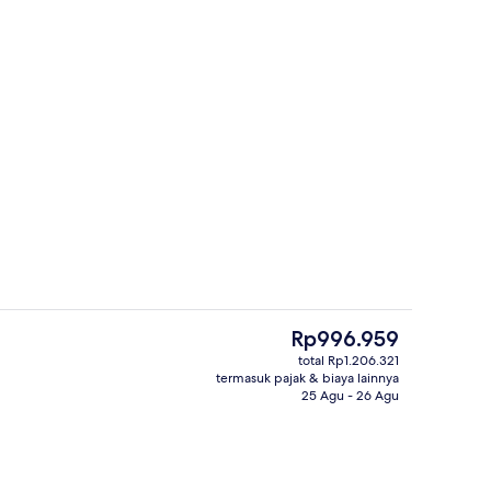
, bar tepi kolam renang
2 bar/lounge, bar tepi kolam renang
Harga
Rp996.959
saat
total Rp1.206.321
ini
termasuk pajak & biaya lainnya
Eksterior
Rp996.959
25 Agu - 26 Agu