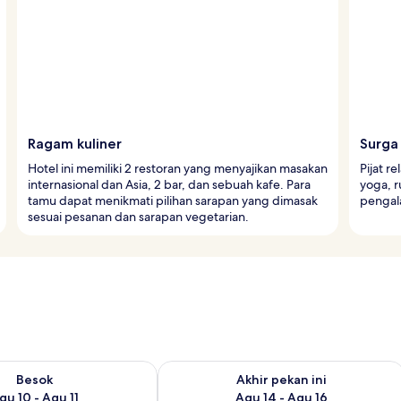
Ragam kuliner
Surga
Hotel ini memiliki 2 restoran yang menyajikan masakan
Pijat r
internasional dan Asia, 2 bar, dan sebuah kafe. Para
yoga, 
tamu dapat menikmati pilihan sarapan yang dimasak
pengal
sesuai pesanan dan sarapan vegetarian.
sediaan untuk besok Agu 10 - Agu 11
Periksa ketersediaan untuk akhir pekan
Besok
Akhir pekan ini
gu 10 - Agu 11
Agu 14 - Agu 16