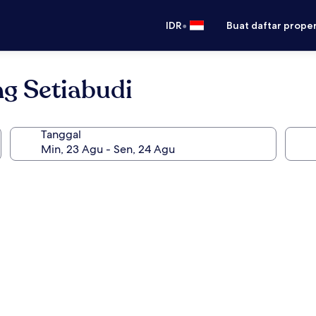
•
IDR
Buat daftar prope
g Setiabudi
Tanggal