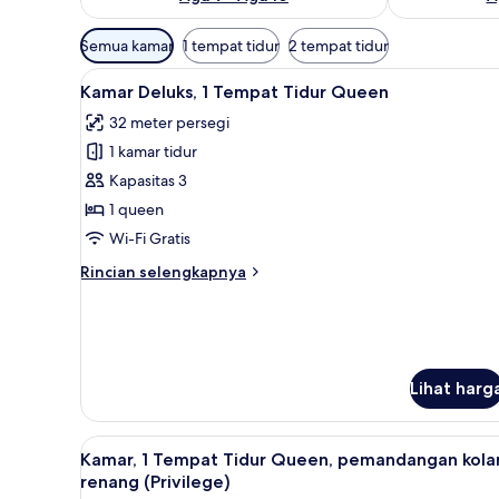
Filter
Semua kamar
1 tempat tidur
2 tempat tidur
tersedia
Lihat
Brankas, meja kerja, ruang ker
untuk
3
Kamar Deluks, 1 Tempat Tidur Queen
semua
kamar
32 meter persegi
foto
1 kamar tidur
untuk
Kamar
Kapasitas 3
Deluks,
1 queen
1
Wi-Fi Gratis
Tempat
Rincian
Rincian selengkapnya
Tidur
lebih
Queen
lanjut
untuk
Kamar
Deluks,
Lihat harg
1
Tempat
Tidur
Lihat
Brankas, meja kerja, ruang ker
Queen
3
Kamar, 1 Tempat Tidur Queen, pemandangan kol
semua
renang (Privilege)
foto