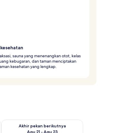
 kesehatan
elaksasi, sauna yang menenangkan otot, kelas
ruang kebugaran, dan taman menciptakan
aman kesehatan yang lengkap.
 ini Agu 14 - Agu 16
Periksa ketersediaan untuk akhir pekan berikutnya Agu 21 - A
Akhir pekan berikutnya
Agu 21 - Agu 23