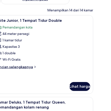
Menampilkan 14 dari 14 kamar
h laptop, dan kedap suara
ihat
Suite Junior, 1 Tempat Tidur Double | Brankas
6
ite Junior, 1 Tempat Tidur Double
emua
Pemandangan kota
oto
44 meter persegi
ntuk
uite
1 kamar tidur
unior,
Kapasitas 3
1 double
empat
Wi-Fi Gratis
idur
ncian
ncian selengkapnya
ouble
bih
njut
tuk
ite
Lihat harga
nior,
empat
 ruang kerja ramah laptop, dan kedap suara
ihat
Brankas, meja kerja, ruang kerja ramah lapto
3
amar Deluks, 1 Tempat Tidur Queen,
dur
emua
uble
emandangan kolam renang
oto