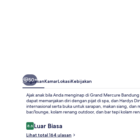
50+
Ringkasan
Kamar
Lokasi
Kebijakan
Ajak anak bila Anda menginap di Grand Mercure Bandung 
dapat memanjakan diri dengan pijat di spa, dan Hardys Di
internasional serta buka untuk sarapan, makan siang, dan 
bar/lounge, kolam renang outdoor, dan bar tepi kolam re
Ulasan
Luar Biasa
8,6
8,6 dari 10
Lihat total 164 ulasan