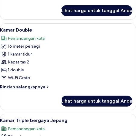
lebih
lanjut
Lihat harga untuk tanggal Anda
untuk
Kamar
Twin
Lihat
Kamar Double | Brankas, meja kerja, t
11
Kamar Double
semua
Pemandangan kota
foto
16 meter persegi
untuk
Kamar
1 kamar tidur
Double
Kapasitas 2
1 double
Wi-Fi Gratis
Rincian
Rincian selengkapnya
lebih
lanjut
Lihat harga untuk tanggal Anda
untuk
Kamar
Double
Lihat
Kamar Triple bergaya Jepang | Brankas
9
Kamar Triple bergaya Jepang
semua
Pemandangan kota
foto