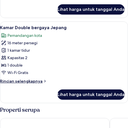
lebih
lanjut
Lihat harga untuk tanggal Anda
untuk
Suite
Lihat
Kamar Double bergaya Jepang | Branka
13
Kamar Double bergaya Jepang
semua
Pemandangan kota
foto
16 meter persegi
untuk
Kamar
1 kamar tidur
Double
Kapasitas 2
bergaya
1 double
Jepang
Wi-Fi Gratis
Rincian
Rincian selengkapnya
lebih
lanjut
Lihat harga untuk tanggal Anda
untuk
Kamar
Double
Properti serupa
bergaya
Jepang
Nikko Station Hotel II bankan
Fairfield