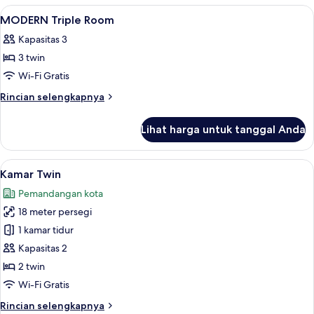
Double
Lihat
Brankas, meja kerja, tirai kedap cahay
1
Room
MODERN Triple Room
semua
Kapasitas 3
foto
3 twin
untuk
MODERN
Wi-Fi Gratis
Triple
Rincian
Rincian selengkapnya
Room
lebih
lanjut
Lihat harga untuk tanggal Anda
untuk
MODERN
Triple
Lihat
Kamar Twin | Brankas, meja kerja, tir
12
Room
Kamar Twin
semua
Pemandangan kota
foto
18 meter persegi
untuk
Kamar
1 kamar tidur
Twin
Kapasitas 2
2 twin
Wi-Fi Gratis
Rincian
Rincian selengkapnya