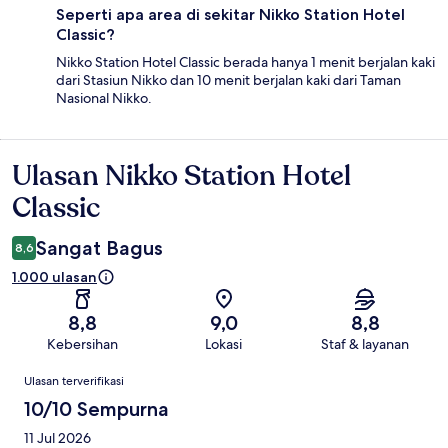
Seperti apa area di sekitar Nikko Station Hotel
Classic?
Nikko Station Hotel Classic berada hanya 1 menit berjalan kaki
dari Stasiun Nikko dan 10 menit berjalan kaki dari Taman
Nasional Nikko.
Ulasan Nikko Station Hotel
Ulasan
Classic
Sangat Bagus
8,6
1.000 ulasan
8,8
9,0
8,8
Kebersihan
Lokasi
Staf & layanan
Ulasan
Ulasan terverifikasi
10/10 Sempurna
11 Jul 2026