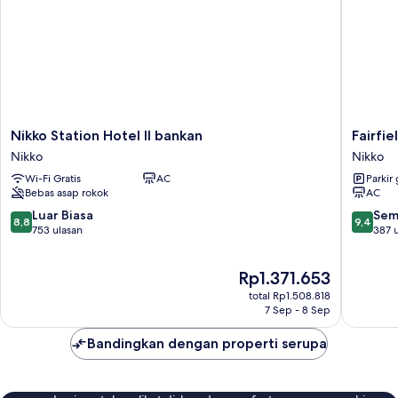
Nikko
Fairfield
Nikko Station Hotel II bankan
Fairfie
Station
by
Nikko
Nikko
Hotel
Marriott
Wi-Fi Gratis
AC
Parkir 
II
Tochigi
Bebas asap rokok
AC
bankan
Nikko
Nikko
Nikko
8.8
9.4
Luar Biasa
Sem
8,8
9,4
dari
dari
753 ulasan
387 
10,
10,
Luar
Sempur
Harga
Rp1.371.653
Biasa,
387
sekarang
753
ulasan
total Rp1.508.818
Rp1.371.653
ulasan
7 Sep - 8 Sep
Bandingkan dengan properti serupa