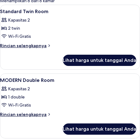
Menampilkan 8 dari 8 kamar
kamar
Lihat
Brankas, meja kerja, tirai kedap cahay
1
Standard Twin Room
semua
Kapasitas 2
foto
2 twin
untuk
Standard
Wi-Fi Gratis
Twin
Rincian
Rincian selengkapnya
Room
lebih
lanjut
Lihat harga untuk tanggal Anda
untuk
Standard
Twin
Lihat
Brankas, meja kerja, tirai kedap cahay
1
Room
MODERN Double Room
semua
Kapasitas 2
foto
1 double
untuk
MODERN
Wi-Fi Gratis
Double
Rincian
Rincian selengkapnya
Room
lebih
lanjut
Lihat harga untuk tanggal Anda
untuk
MODERN