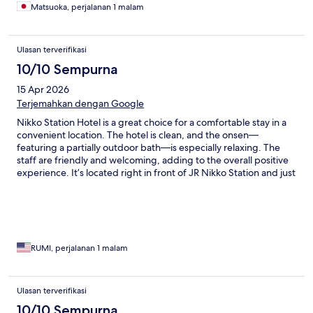
Matsuoka, perjalanan 1 malam
Ulasan terverifikasi
10/10 Sempurna
15 Apr 2026
Terjemahkan dengan Google
Nikko Station Hotel is a great choice for a comfortable stay in a
convenient location. The hotel is clean, and the onsen—
featuring a partially outdoor bath—is especially relaxing. The
staff are friendly and welcoming, adding to the overall positive
experience. It’s located right in front of JR Nikko Station and just
a few minutes’ walk from Tobu Nikko Station, making it very easy
to get around. The lounge offers nice extras like free
newspapers and a beverage machine with green tea, coffee,
oolong tea, and water. Overall, a pleasant and well-located stay.
RUMI, perjalanan 1 malam
Ulasan terverifikasi
10/10 Sempurna