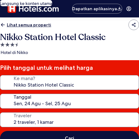
Langsung ke konten utama
Dapatkan aplikasinya
Lihat semua properti
Nikko Station Hotel Classic
Properti
bintang
Hotel di Nikko
3.5
Pilih tanggal untuk melihat harga
Ke mana?
Tanggal
Traveler
Cari