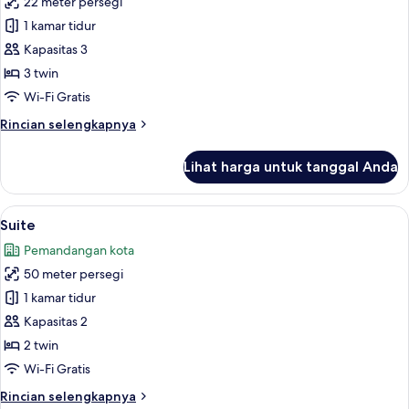
22 meter persegi
untuk
Kamar
1 kamar tidur
Triple
Kapasitas 3
bergaya
3 twin
Jepang
Wi-Fi Gratis
Rincian
Rincian selengkapnya
lebih
lanjut
Lihat harga untuk tanggal Anda
untuk
Kamar
Triple
Lihat
Suite | Brankas, meja kerja, tirai ked
18
bergaya
Suite
semua
Jepang
Pemandangan kota
foto
50 meter persegi
untuk
Suite
1 kamar tidur
Kapasitas 2
2 twin
Wi-Fi Gratis
Rincian
Rincian selengkapnya