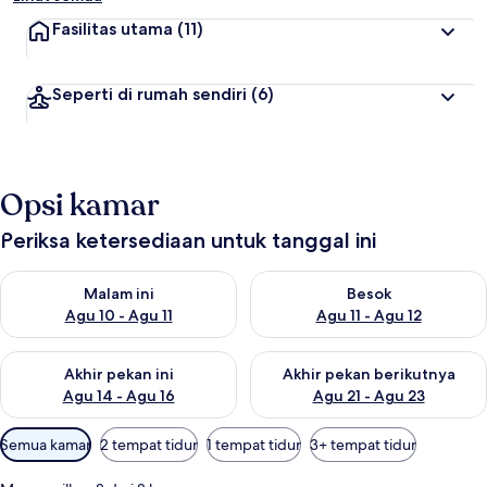
Fasilitas utama
(11)
Seperti di rumah sendiri
(6)
Opsi kamar
Periksa ketersediaan untuk tanggal ini
Periksa ketersediaan untuk malam ini Agu 10 - Agu 11
Periksa ketersediaan untuk be
Malam ini
Besok
Agu 10 - Agu 11
Agu 11 - Agu 12
Periksa ketersediaan untuk akhir pekan ini Agu 14 - Agu 16
Periksa ketersediaan untuk ak
Akhir pekan ini
Akhir pekan berikutnya
Agu 14 - Agu 16
Agu 21 - Agu 23
Filter
Semua kamar
2 tempat tidur
1 tempat tidur
3+ tempat tidur
tersedia
untuk