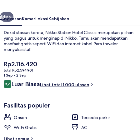
Classic
belumnya
Berikutnya
156+
Ringkasan
Kamar
Lokasi
Kebijakan
Dekat stasiun kereta, Nikko Station Hotel Classic merupakan pilihan
yang bagus untuk menginap di Nikko. Tamu akan mendapatkan
manfaat gratis seperti WiFi dan internet kabel.Para traveler
menyukai staf.
Harga
Rp2.116.420
saat
total Rp2.594.901
ini
1 Sep - 2 Sep
Rp2.116.420
Ulasan
Luar Biasa
8,6
Mata air panas
Lihat total 1.000 ulasan
8,6 dari 10
Fasilitas populer
Onsen
Tersedia parkir
Wi-Fi Gratis
AC
Lihat semua