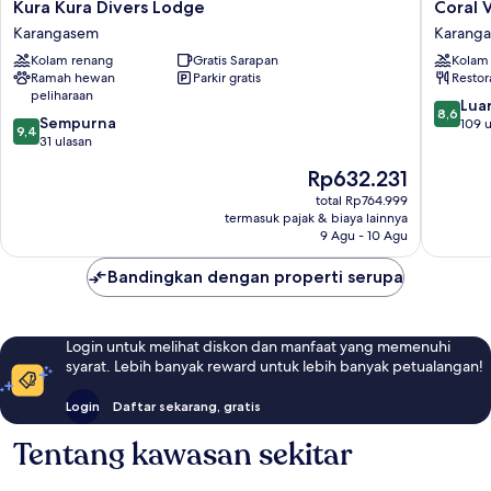
Kura
Coral
Kura Kura Divers Lodge
Coral V
Kura
View
Karangasem
Karang
Divers
Villas
Kolam renang
Gratis Sarapan
Kolam
Lodge
Karang
Ramah hewan
Parkir gratis
Restor
Karangasem
peliharaan
8.6
Luar
8,6
9.4
Sempurna
dari
109 u
9,4
dari
31 ulasan
10,
10,
Luar
Harga
Rp632.231
Sempurna,
Biasa,
sekarang
31
total Rp764.999
109
Rp632.231
termasuk pajak & biaya lainnya
ulasan
ulasan
9 Agu - 10 Agu
Bandingkan dengan properti serupa
Login untuk melihat diskon dan manfaat yang memenuhi
syarat. Lebih banyak reward untuk lebih banyak petualangan!
Login
Daftar sekarang, gratis
Tentang kawasan sekitar