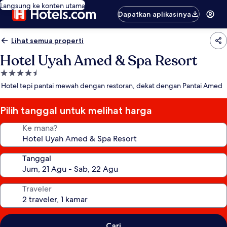
Langsung ke konten utama
Dapatkan aplikasinya
Lihat semua properti
Hotel Uyah Amed & Spa Resort
Properti
bintang
Hotel tepi pantai mewah dengan restoran, dekat dengan Pantai Amed
4.5
Pilih tanggal untuk melihat harga
Ke mana?
Tanggal
Traveler
Cari