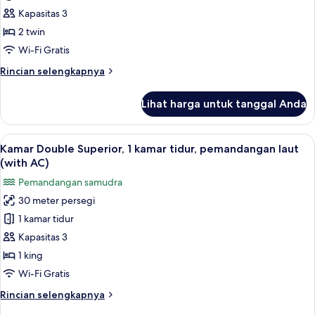
Twin
renang
Kapasitas 3
Superior,
2 twin
2
Wi-Fi Gratis
kamar
Rincian
Rincian selengkapnya
tidur,
lebih
pemandangan
lanjut
Lihat harga untuk tanggal Anda
samudra
untuk
Kamar
Twin
Lihat
Kamar Double Superior, 1 kamar tidur,
10
Superior,
Kamar Double Superior, 1 kamar tidur, pemandangan laut
semua
2
(with AC)
kamar
foto
Pemandangan samudra
tidur,
untuk
pemandangan
30 meter persegi
Kamar
samudra
1 kamar tidur
Double
Superior,
Kapasitas 3
1
1 king
kamar
Wi-Fi Gratis
tidur,
Rincian
Rincian selengkapnya
pemandangan
lebih