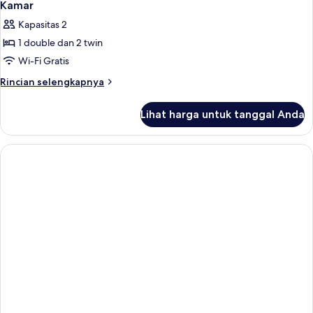
Kamar
Kapasitas 2
1 double dan 2 twin
Wi-Fi Gratis
Rincian
Rincian selengkapnya
lebih
lanjut
Lihat harga untuk tanggal Anda
untuk
Kamar