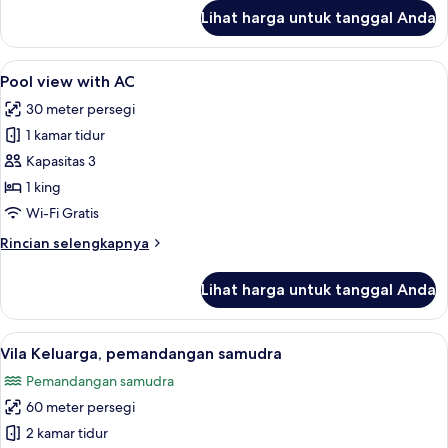
laut
lanjut
Lihat harga untuk tanggal Anda
untuk
(with
Kamar
AC)
Double
Lihat
1 kamar tidur, seprai premium, brankas
6
Superior,
Pool view with AC
semua
1
30 meter persegi
kamar
foto
tidur,
1 kamar tidur
untuk
pemandangan
Pool
Kapasitas 3
laut
view
(with
1 king
AC)
with
Wi-Fi Gratis
AC
Rincian
Rincian selengkapnya
lebih
lanjut
Lihat harga untuk tanggal Anda
untuk
Pool
view
Lihat
Vila Keluarga, pemandangan samudra | 
5
with
Vila Keluarga, pemandangan samudra
semua
AC
Pemandangan samudra
foto
60 meter persegi
untuk
Vila
2 kamar tidur