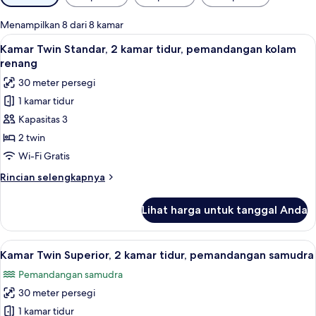
tersedia
untuk
Menampilkan 8 dari 8 kamar
kamar
Lihat
1 kamar tidur, seprai premium, brankas
9
Kamar Twin Standar, 2 kamar tidur, pemandangan kolam
semua
renang
foto
30 meter persegi
untuk
1 kamar tidur
Kamar
Kapasitas 3
Twin
Standar,
2 twin
2
Wi-Fi Gratis
kamar
Rincian
Rincian selengkapnya
tidur,
lebih
pemandangan
lanjut
Lihat harga untuk tanggal Anda
untuk
kolam
Kamar
renang
Twin
Lihat
Kamar Twin Superior, 2 kamar tidur, 
8
Standar,
Kamar Twin Superior, 2 kamar tidur, pemandangan samudra
semua
2
Pemandangan samudra
kamar
foto
tidur,
30 meter persegi
untuk
pemandangan
Kamar
1 kamar tidur
kolam