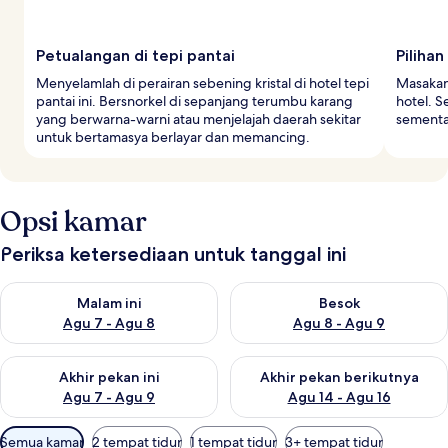
Petualangan di tepi pantai
Piliha
Menyelamlah di perairan sebening kristal di hotel tepi
Masakan 
pantai ini. Bersnorkel di sepanjang terumbu karang
hotel. 
yang berwarna-warni atau menjelajah daerah sekitar
sementar
untuk bertamasya berlayar dan memancing.
Opsi kamar
Periksa ketersediaan untuk tanggal ini
Periksa ketersediaan untuk malam ini Agu 7 - Agu 8
Periksa ketersediaan untuk be
Malam ini
Besok
Agu 7 - Agu 8
Agu 8 - Agu 9
Periksa ketersediaan untuk akhir pekan ini Agu 7 - Agu 9
Periksa ketersediaan untuk ak
Akhir pekan ini
Akhir pekan berikutnya
Agu 7 - Agu 9
Agu 14 - Agu 16
Filter
Semua kamar
2 tempat tidur
1 tempat tidur
3+ tempat tidur