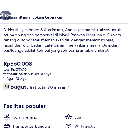
&
Spa
belumnya
Berikutnya
Resort
93+
Ringkasan
Kamar
Lokasi
Kebijakan
Di Hotel Uyah Amed & Spa Resort, Anda akan memiliki akses untuk
scuba diving dan bersnorkel di lokasi. Rasakan keseruan di 2 kolam
renang outdoor atau memanjakan diri dengan menikmati pijat,
facial, dan lulur badan. Cafe Garam menyajikan masakan Asia dan
bar/lounge adalah tempat yang sempurna untuk menikmati
minuman dingin.Daya tarik lain di hotel mewah ini meliputi bar tepi
kolam renang, kolam renang anak, dan teras.
Harga
Rp560.008
saat
total Rp677.610
ini
termasuk pajak & biaya lainnya
Kamar Twin Superior, 2 kamar tidur,
Rp560.008
11 Agu - 12 Agu
Ulasan
Bagus
7,8
Lihat total 70 ulasan
7,8 dari 10
Fasilitas populer
Kolam renang
Spa
Transportasi bandara
Wi-Fi Gratis