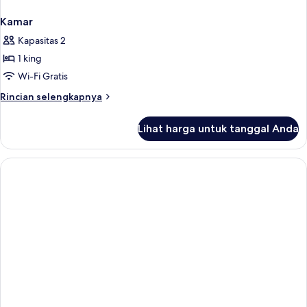
Kamar
Kapasitas 2
1 king
Wi-Fi Gratis
Rincian
Rincian selengkapnya
lebih
lanjut
Lihat harga untuk tanggal Anda
untuk
Kamar