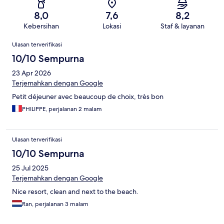
8,0
7,6
8,2
Kebersihan
Lokasi
Staf & layanan
Ulasan
Ulasan terverifikasi
10/10 Sempurna
23 Apr 2026
Terjemahkan dengan Google
Petit déjeuner avec beaucoup de choix, très bon
PHILIPPE, perjalanan 2 malam
Ulasan terverifikasi
10/10 Sempurna
25 Jul 2025
Terjemahkan dengan Google
Nice resort, clean and next to the beach.
Ran, perjalanan 3 malam