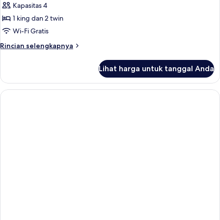
Keluarga,
Kapasitas 4
pemandangan
1 king dan 2 twin
samudra
Wi-Fi Gratis
Rincian
Rincian selengkapnya
lebih
lanjut
Lihat harga untuk tanggal Anda
untuk
Vila
Keluarga,
pemandangan
samudra